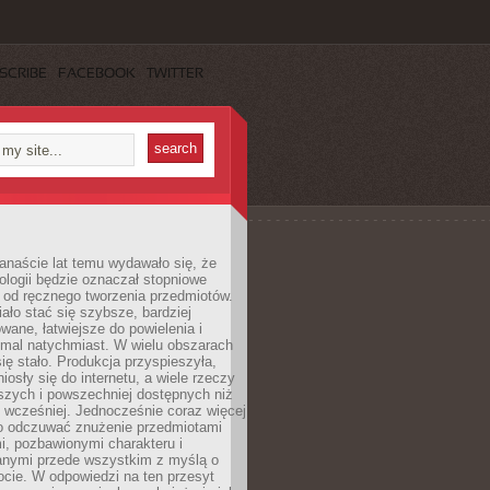
SCRIBE
FACEBOOK
TWITTER
anaście lat temu wydawało się, że
ologii będzie oznaczał stopniowe
 od ręcznego tworzenia przedmiotów.
ło stać się szybsze, bardziej
ane, łatwiejsze do powielenia i
emal natychmiast. W wielu obszarach
się stało. Produkcja przyspieszyła,
iosły się do internetu, a wiele rzeczy
ńszych i powszechniej dostępnych niż
 wcześniej. Jednocześnie coraz więcej
o odczuwać znużenie przedmiotami
, pozbawionymi charakteru i
anymi przede wszystkim z myślą o
cie. W odpowiedzi na ten przesyt