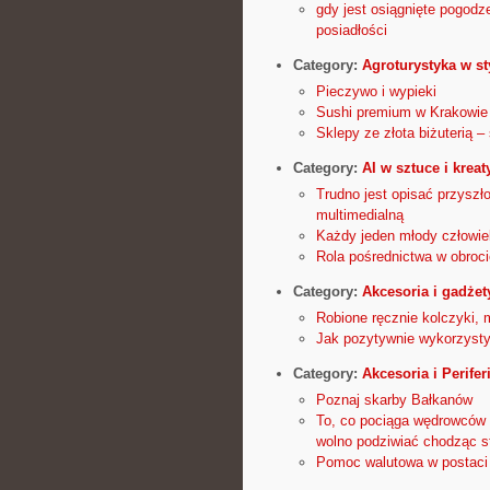
gdy jest osiągnięte pogodz
posiadłości
Category:
Agroturystyka w st
Pieczywo i wypieki
Sushi premium w Krakowie 
Sklepy ze złota biżuterią –
Category:
AI w sztuce i krea
Trudno jest opisać przyszł
multimedialną
Każdy jeden młody człowiek
Rola pośrednictwa w obroc
Category:
Akcesoria i gadże
Robione ręcznie kolczyki,
Jak pozytywnie wykorzyst
Category:
Akcesoria i Perifer
Poznaj skarby Bałkanów
To, co pociąga wędrowców d
wolno podziwiać chodząc s
Pomoc walutowa w postaci