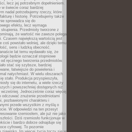
i, lecz jej potrzebnym dopełnieniem.
 w świecie coraz bardziej
ym nadal potrzebujemy rzeczy, które
 fakturę i historię. Potrzebujemy także
 nie sprowadza się do
owego efektu, lecz wymaga
 i skupienia. Przedmioty tworzone z
ominają, że wartość nie zawsze polega
i. Czasem największą wartością jest
że coś powstało wolniej, ale dzięki temu
łość, sens i ludzką obecność.
anaście lat temu wydawało się, że
ologii będzie oznaczał stopniowe
 od ręcznego tworzenia przedmiotów.
ło stać się szybsze, bardziej
ane, łatwiejsze do powielenia i
emal natychmiast. W wielu obszarach
się stało. Produkcja przyspieszyła,
iosły się do internetu, a wiele rzeczy
ńszych i powszechniej dostępnych niż
 wcześniej. Jednocześnie coraz więcej
o odczuwać znużenie przedmiotami
, pozbawionymi charakteru i
anymi przede wszystkim z myślą o
cie. W odpowiedzi na ten przesyt
resowanie rzemiosłem, ale już nie jako
eszłości. Dziś rzemiosło funkcjonuje w
ście i bardzo dobrze odnajduje się
oce cyfrowej. To pozornie
 zjawisko. Im więcej życia toczy się w