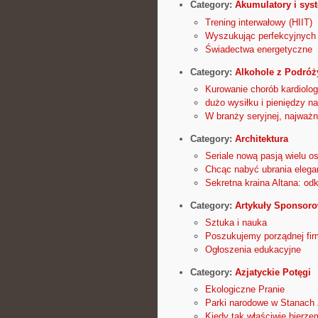
Category:
Akumulatory i sys
Trening interwałowy (HIIT)
Wyszukując perfekcyjnych 
Świadectwa energetyczne
Category:
Alkohole z Podróż
Kurowanie chorób kardiolog
dużo wysiłku i pieniędzy 
W branży seryjnej, najważn
Category:
Architektura
Seriale nową pasją wielu o
Chcąc nabyć ubrania eleganc
Sekretna kraina Altana: od
Category:
Artykuły Sponsor
Sztuka i nauka
Poszukujemy porządnej fir
Ogłoszenia edukacyjne
Category:
Azjatyckie Potęgi
Ekologiczne Pranie
Parki narodowe w Stanach Z
Kiedy tak właściwie bierze