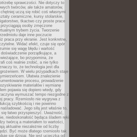
otrzebę sprawczości. Nie dotyczy to
owych twórców, ale także amatorów,
 chętniej uczą się robić coś własnymi
ztaty ceramiczne, kursy stolarskie,
oligatorstwo, tkactwo czy proste prace
 przyciągają osoby zmęczone
rtualnym trybem życia. Tworzenie
rzedmiotu daje inne poczucie
niż praca przy ekranie. Jest konkretne,
 czytelne. Widać efekt, czuje się opór
ozumie się wagę błędu i wartość
 doświadczenie porządkujące, a
wieżające, bo przypomina, że
afi coś realnie zrobić, a nie tylko
znaczy to, że technologia jest dla
agrożeniem. W wielu przypadkach staje
zymierzeńcem. Ułatwia znalezienie
okumentowanie procesu, prowadzenie
pozyskiwanie materiałów i wymianę
lem pojawia się dopiero wtedy, gdy
 zaczyna wymuszać tempo niezgodne z
ej pracy. Rzemiosło nie wygrywa z
ukcją szybkością i nie powinno
 naśladować. Jego siłą jest właśnie to,
 się łatwo przyspieszyć. Uważność,
ie, niedoskonałość będąca śladem ręki
ędzy twórcą a materiałem to wartości,
ają aktualne niezależnie od liczby
ędzi. Być może dlatego rzemiosło tak
duje się dzisiaj. Nie jest ucieczką od