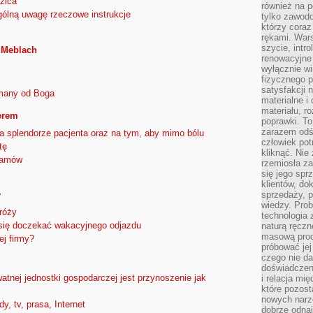
zica
również na p
gólną uwagę rzeczowe instrukcje
tylko zawod
którzy coraz
rękami. Wars
szycie, intr
 Meblach
renowacyjne
wyłącznie wi
fizycznego p
satysfakcji 
ymany od Boga
materialne i
materiału, r
erem
poprawki. To
zarazem odś
a splendorze pacjenta oraz na tym, aby mimo bólu
człowiek potr
tę
kliknąć. Nie 
ramów
rzemiosła z
się jego spr
klientów, d
sprzedaży, 
y
wiedzy. Prob
róży
technologia
się doczekać wakacyjnego odjazdu
naturą ręczn
masową prod
j firmy?
próbować jej
czego nie da
doświadczen
atnej jednostki gospodarczej jest przynoszenie jak
i relacja mi
które pozost
nowych narz
y, tv, prasa, Internet
dobrze odnaj