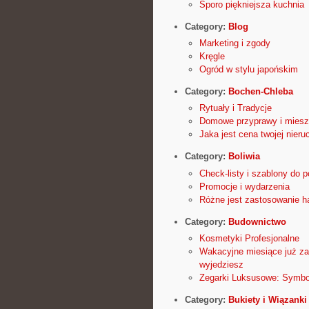
Sporo piękniejsza kuchnia
Category:
Blog
Marketing i zgody
Kręgle
Ogród w stylu japońskim
Category:
Bochen-Chleba
Rytuały i Tradycje
Domowe przyprawy i miesz
Jaka jest cena twojej nier
Category:
Boliwia
Check-listy i szablony do p
Promocje i wydarzenia
Różne jest zastosowanie h
Category:
Budownictwo
Kosmetyki Profesjonalne
Wakacyjne miesiące już za 
wyjedziesz
Zegarki Luksusowe: Symbo
Category:
Bukiety i Wiązanki