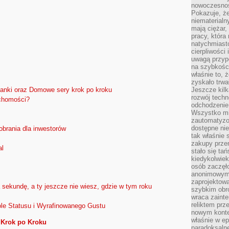
nowoczesnośc
Pokazuje, że
niematerialn
mają ciężar,
pracy, która
natychmiast
cierpliwości
uwagą przyp
na szybkośc
właśnie to, 
zyskało trwa
Jeszcze kilk
anki oraz Domowe sery krok po kroku
rozwój techn
uchomości?
odchodzenie
Wszystko mia
zautomatyzow
dostępne ni
obrania dla inwestorów
tak właśnie 
zakupy przen
al
stało się ta
kiedykolwiek
osób zaczęł
anonimowymi
zaprojektow
sekundę, a ty jeszcze nie wiesz, gdzie w tym roku
szybkim obro
wraca zainte
reliktem prz
le Statusu i Wyrafinowanego Gustu
nowym kontek
właśnie w ep
 Krok po Kroku
paradoksalne