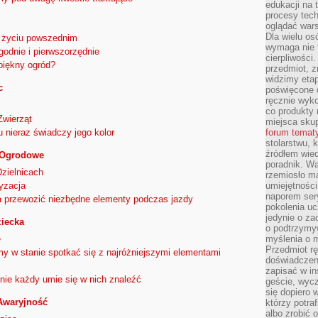
edukacji na
procesy tec
oglądać wars
Dla wielu os
w życiu powszednim
wymaga nie t
odnie i pierwszorzędnie
cierpliwości
piękny ogród?
przedmiot, z
widzimy etap
c
poświęcone d
ręcznie wyk
co produkty 
Zwierząt
miejsca skup
nieraz świadczy jego kolor
forum temat
stolarstwu, 
źródłem wied
 Ogrodowe
poradnik. W
zielnicach
rzemiosło ma
yzacja
umiejętności
naporem sery
a przewozić niezbędne elementy podczas jazdy
pokolenia uc
jedynie o za
iecka
o podtrzymy
ę
myślenia o m
Przedmiot r
y w stanie spotkać się z najróżniejszymi elementami
doświadczeni
zapisać w in
 nie każdy umie się w nich znaleźć
geście, wycz
się dopiero 
Awaryjność
którzy potra
albo zrobić