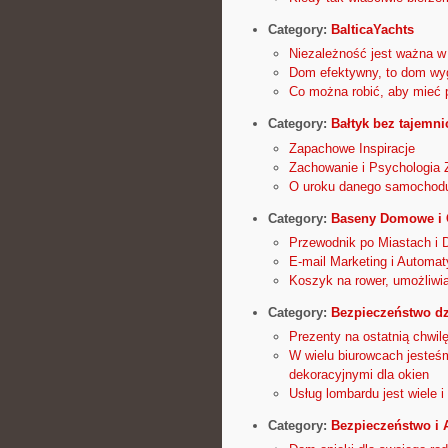
Category:
BalticaYachts
Niezależność jest ważna 
Dom efektywny, to dom wyg
Co można robić, aby mieć 
Category:
Bałtyk bez tajemni
Zapachowe Inspiracje
Zachowanie i Psychologia 
O uroku danego samochodu 
Category:
Baseny Domowe i
Przewodnik po Miastach i D
E-mail Marketing i Automat
Koszyk na rower, umożliwi
Category:
Bezpieczeństwo dz
Prezenty na ostatnią chwil
W wielu biurowcach jesteśm
dekoracyjnymi dla okien
Usług lombardu jest wiele i
Category:
Bezpieczeństwo i 