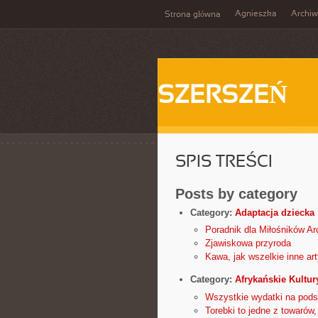
Agnieszka
Archi
Strona główna
SZERSZEŃ
SPIS TREŚCI
Posts by category
Category:
Adaptacja dziecka
Poradnik dla Miłośników Ar
Zjawiskowa przyroda
Kawa, jak wszelkie inne ar
Category:
Afrykańskie Kultury
Wszystkie wydatki na pods
Torebki to jedne z towarów,