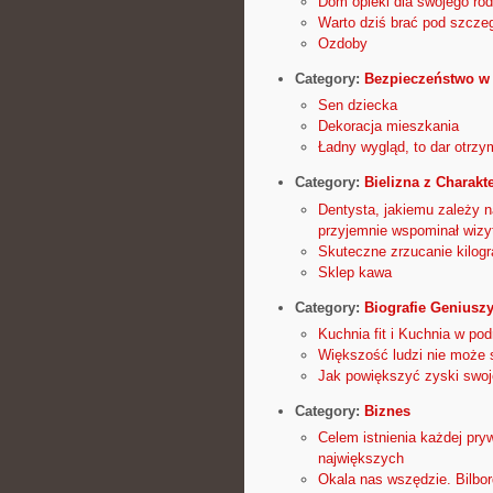
Dom opieki dla swojego rod
Warto dziś brać pod szcze
Ozdoby
Category:
Bezpieczeństwo w
Sen dziecka
Dekoracja mieszkania
Ładny wygląd, to dar otrz
Category:
Bielizna z Charakt
Dentysta, jakiemu zależy n
przyjemnie wspominał wizy
Skuteczne zrzucanie kilog
Sklep kawa
Category:
Biografie Geniusz
Kuchnia fit i Kuchnia w pod
Większość ludzi nie może 
Jak powiększyć zyski swoje
Category:
Biznes
Celem istnienia każdej pryw
największych
Okala nas wszędzie. Bilbord