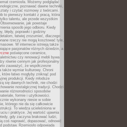
 temat rzemiosła. Możemy podglądać
hnologiczne, poznawać dawne techniki,
ztaty i czytać rozmowy z twórcami.
ób to pierwszy kontakt z pracą, która
ylko talentu, ale przede wszystkim
. Obserwowanie, jak powstaje
mienia sposób jego odbioru. Kiedy
y, błędy, poprawki i godziny
etalom, łatwiej zrozumieć, dlaczego
onane rzeczy nie mogą kosztować tyle,
masowe. W internecie istnieją także
iające pasjonatów różnych dziedzin, a
yczne
poświęcone ceramice,
kaletnictwu czy renowacji mebli bywa
zy równie cennym jak profesjonalny
arto zauważyć, że współczesne
 także wymiar kulturowy. Chroni
, które łatwo mogłyby zniknąć pod
jnej produkcji. Kiedy młodsze
zą się dawnych technik, nie chodzi
chowanie nostalgicznej tradycji. Chodzi
wanie różnorodności sposobów
ateriale, formie i użytkowości.
ęcznie wykonany niesie w sobie
e, którego nie da się całkowicie
strukcji. To wiedza ucieleśniona w
uciu i praktyce. Jej wartość ujawnia
wtedy, gdy zaczyna brakować ludzi,
fią coś naprawić, dopasować, odnowić
 od podstaw. Rzemiosło odpowiada