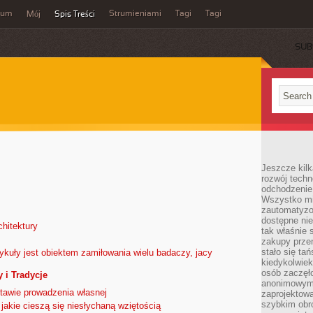
wum
Strumieniami
Tagi
Tagi
Mój
Spis Treści
SUB
Jeszcze kilk
rozwój techn
odchodzenie
Wszystko mia
zautomatyzow
dostępne ni
chitektury
tak właśnie 
zakupy przen
stało się ta
tykuły jest obiektem zamiłowania wielu badaczy, jacy
kiedykolwiek
osób zaczęł
 i Tradycje
anonimowymi
tawie prowadzenia własnej
zaprojektow
szybkim obro
 jakie cieszą się niesłychaną wziętością