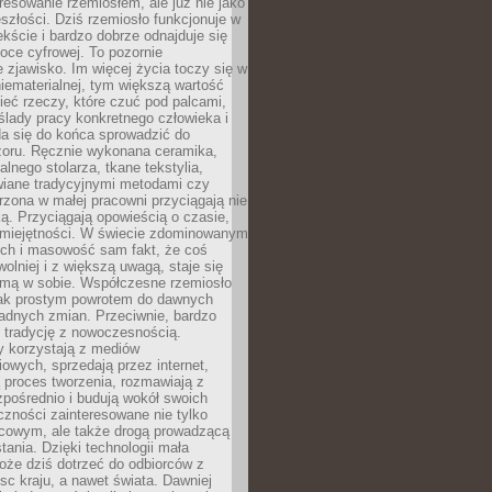
resowanie rzemiosłem, ale już nie jako
eszłości. Dziś rzemiosło funkcjonuje w
ście i bardzo dobrze odnajduje się
oce cyfrowej. To pozornie
 zjawisko. Im więcej życia toczy się w
niematerialnej, tym większą wartość
eć rzeczy, które czuć pod palcami,
ślady pracy konkretnego człowieka i
da się do końca sprowadzić do
zoru. Ręcznie wykonana ceramika,
alnego stolarza, tkane tekstylia,
wiane tradycyjnymi metodami czy
orzona w małej pracowni przyciągają nie
ką. Przyciągają opowieścią o czasie,
 umiejętności. W świecie zdominowanym
ech i masowość sam fakt, że coś
olniej i z większą uwagą, staje się
amą w sobie. Współczesne rzemiosło
dnak prostym powrotem do dawnych
adnych zmian. Przeciwnie, bardzo
 tradycję z nowoczesnością.
y korzystają z mediów
owych, sprzedają przez internet,
 proces tworzenia, rozmawiają z
zpośrednio i budują wokół swoich
zności zainteresowane nie tylko
cowym, ale także drogą prowadzącą
tania. Dzięki technologii mała
oże dziś dotrzeć do odbiorców z
sc kraju, a nawet świata. Dawniej