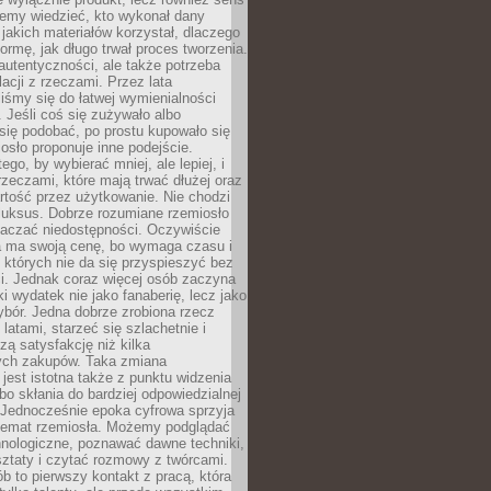
emy wiedzieć, kto wykonał dany
 jakich materiałów korzystał, dlaczego
formę, jak długo trwał proces tworzenia.
autentyczności, ale także potrzeba
acji z rzeczami. Przez lata
iśmy się do łatwej wymienialności
 Jeśli coś się zużywało albo
się podobać, po prostu kupowało się
sło proponuje inne podejście.
ego, by wybierać mniej, ale lepiej, i
rzeczami, które mają trwać dłużej oraz
rtość przez użytkowanie. Nie chodzi
luksus. Dobrze rozumiane rzemiosło
naczać niedostępności. Oczywiście
a ma swoją cenę, bo wymaga czasu i
 których nie da się przyspieszyć bez
ci. Jednak coraz więcej osób zaczyna
ki wydatek nie jako fanaberię, lecz jako
bór. Jedna dobrze zrobiona rzecz
latami, starzeć się szlachetnie i
ą satysfakcję niż kilka
ch zakupów. Taka zmiana
jest istotna także z punktu widzenia
bo skłania do bardziej odpowiedzialnej
 Jednocześnie epoka cyfrowa sprzyja
 temat rzemiosła. Możemy podglądać
hnologiczne, poznawać dawne techniki,
ztaty i czytać rozmowy z twórcami.
ób to pierwszy kontakt z pracą, która