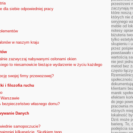
tria
przestrzeni 
zaczynają mi
e dla siebie odpowiedniej pracy
które noszą 
których nie 
seryjnego w
meble od lok
notesy opra
uplementów
biżuteria tw
tylko estety
salonów w naszym kraju
skupieniu i
przez pośpi
ntów
powstawało w
wartością s
ualnie zazwyczaj nabywanymi osłonami okien
nie jest je
iego to niesamowicie bieżące wydarzenie w życiu każdego
metod bez ż
często łączy
Rzemieślnic
ocję swojej firmy przewozowej?
społeczności
dokumentują
i i filozofia ruchu
klientami be
go
marek społec
efektem koń
w Warszawie
do jego pows
% bezpieczeństwo własnego domu?
pracownia m
różnych miej
wywanie Danych
lokalność by
Dziś może po
barierą. To,
owiednie samopoczucie?
podejścia sa
ajmniej kilkanaście. Skutkiem tego
kupujemy nie