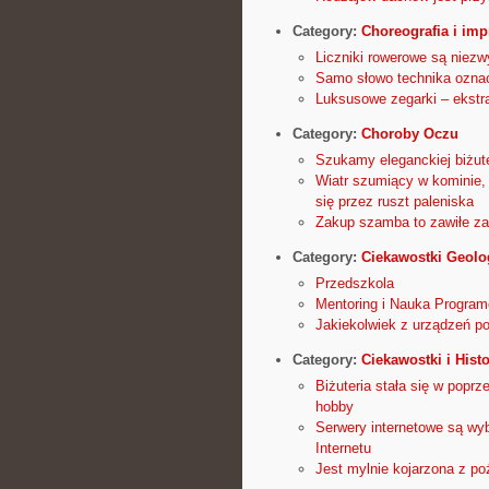
Category:
Choreografia i imp
Liczniki rowerowe są niezw
Samo słowo technika oznac
Luksusowe zegarki – ekstr
Category:
Choroby Oczu
Szukamy eleganckiej biżute
Wiatr szumiący w kominie, 
się przez ruszt paleniska
Zakup szamba to zawiłe za
Category:
Ciekawostki Geolo
Przedszkola
Mentoring i Nauka Program
Jakiekolwiek z urządzeń po
Category:
Ciekawostki i Histo
Biżuteria stała się w popr
hobby
Serwery internetowe są wyb
Internetu
Jest mylnie kojarzona z poż