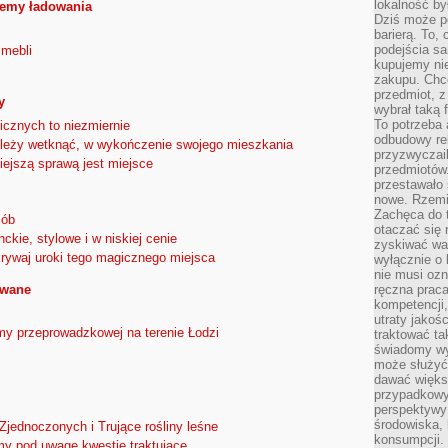
lokalność by
temy ładowania
Dziś może po
barierą. To,
podejścia sa
mebli
kupujemy nie
zakupu. Chc
przedmiot, z
y
wybrał taką 
To potrzeba 
icznych to niezmiernie
odbudowy rel
należy wetknąć, w wykończenie swojego mieszkania
przyzwyczail
iejszą sprawą jest miejsce
przedmiotów.
przestawało 
nowe. Rzemio
Zachęca do t
sób
otaczać się 
kie, stylowe i w niskiej cenie
zyskiwać wa
krywaj uroki tego magicznego miejsca
wyłącznie o 
nie musi oz
owane
ręczna prac
kompetencji,
utraty jakoś
my przeprowadzkowej na terenie Łodzi
traktować ta
świadomy wy
może służyć 
dawać większ
przypadkowy
perspektywy 
środowiska, 
jednoczonych i Trujące rośliny leśne
konsumpcji.
my pod uwagę kwestie traktujące