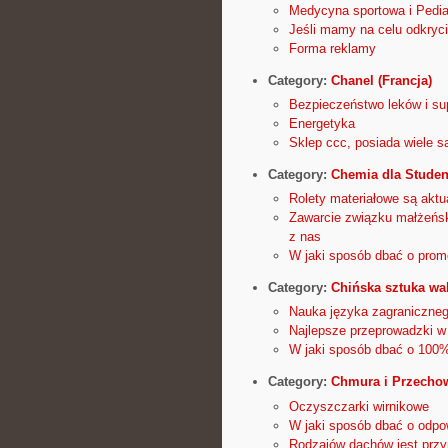
Medycyna sportowa i Pedia
Jeśli mamy na celu odkryci
Forma reklamy
Category:
Chanel (Francja)
Bezpieczeństwo leków i s
Energetyka
Sklep ccc, posiada wiele 
Category:
Chemia dla Stude
Rolety materiałowe są akt
Zawarcie związku małżeńsk
z nas
W jaki sposób dbać o prom
Category:
Chińska sztuka walk
Nauka języka zagraniczne
Najlepsze przeprowadzki 
W jaki sposób dbać o 100
Category:
Chmura i Przecho
Oczyszczarki wirnikowe
W jaki sposób dbać o odp
Rodzajów dachów jest przyn