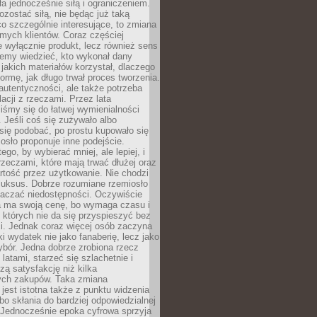
ła jednocześnie siłą i ograniczeniem.
zostać siłą, nie będąc już taką
 co szczególnie interesujące, to zmiana
mych klientów. Coraz częściej
 wyłącznie produkt, lecz również sens
emy wiedzieć, kto wykonał dany
 jakich materiałów korzystał, dlaczego
formę, jak długo trwał proces tworzenia.
autentyczności, ale także potrzeba
acji z rzeczami. Przez lata
iśmy się do łatwej wymienialności
 Jeśli coś się zużywało albo
się podobać, po prostu kupowało się
sło proponuje inne podejście.
ego, by wybierać mniej, ale lepiej, i
rzeczami, które mają trwać dłużej oraz
rtość przez użytkowanie. Nie chodzi
luksus. Dobrze rozumiane rzemiosło
naczać niedostępności. Oczywiście
a ma swoją cenę, bo wymaga czasu i
 których nie da się przyspieszyć bez
ci. Jednak coraz więcej osób zaczyna
ki wydatek nie jako fanaberię, lecz jako
bór. Jedna dobrze zrobiona rzecz
latami, starzeć się szlachetnie i
ą satysfakcję niż kilka
ch zakupów. Taka zmiana
jest istotna także z punktu widzenia
bo skłania do bardziej odpowiedzialnej
 Jednocześnie epoka cyfrowa sprzyja