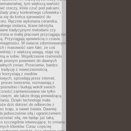
niematerialnej, tym większą wartość
eć rzeczy, które czuć pod palcami,
ślady pracy konkretnego człowieka i
da się do końca sprowadzić do
zoru. Ręcznie wykonana ceramika,
alnego stolarza, tkane tekstylia,
wiane tradycyjnymi metodami czy
orzona w małej pracowni przyciągają nie
ką. Przyciągają opowieścią o czasie,
 umiejętności. W świecie zdominowanym
ech i masowość sam fakt, że coś
olniej i z większą uwagą, staje się
amą w sobie. Współczesne rzemiosło
dnak prostym powrotem do dawnych
adnych zmian. Przeciwnie, bardzo
 tradycję z nowoczesnością.
y korzystają z mediów
owych, sprzedają przez internet,
 proces tworzenia, rozmawiają z
zpośrednio i budują wokół swoich
zności zainteresowane nie tylko
cowym, ale także drogą prowadzącą
tania. Dzięki technologii mała
oże dziś dotrzeć do odbiorców z
sc kraju, a nawet świata. Dawniej
ła jednocześnie siłą i ograniczeniem.
zostać siłą, nie będąc już taką
 co szczególnie interesujące, to zmiana
mych klientów. Coraz częściej
 wyłącznie produkt, lecz również sens