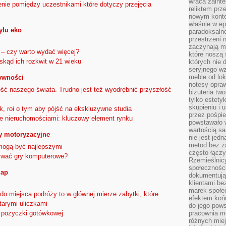
wraca zainte
enie pomiędzy uczestnikami które dotyczy przejęcia
reliktem prz
nowym kontek
właśnie w ep
ylu eko
paradoksalne
przestrzeni 
zaczynają mi
– czy warto wydać więcej?
które noszą 
 skąd ich rozkwit w 21 wieku
których nie 
seryjnego w
meble od lok
tywności
notesy opra
ość naszego świata. Trudno jest też wyodrębnić przyszłość
biżuteria tw
tylko estety
skupieniu i
, roi o tym aby pójść na ekskluzywne studia
przez pośpi
ie nieruchomościami: kluczowy element rynku
powstawało w
wartością s
ty motoryzacyjne
nie jest je
metod bez ż
 mogą być najlepszymi
często łączy
ywać gry komputerowe?
Rzemieślnic
społeczności
iap
dokumentują
klientami be
marek społec
o miejsca podróży to w głównej mierze zabytki, które
efektem koń
tarymi uliczkami
do jego pows
pracownia m
 pożyczki gotówkowej
różnych miej