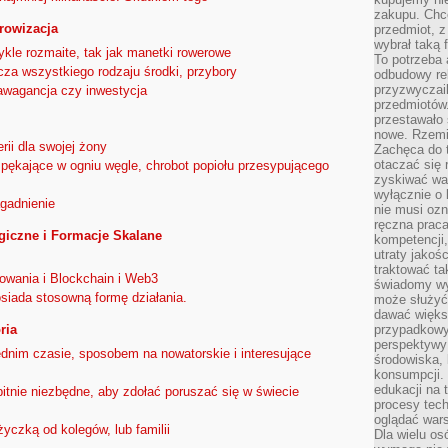
zakupu. Chc
rowizacja
przedmiot, z
wybrał taką 
ykle rozmaite, tak jak manetki rowerowe
To potrzeba 
za wszystkiego rodzaju środki, przybory
odbudowy rel
przyzwyczail
awagancja czy inwestycja
przedmiotów.
przestawało 
nowe. Rzemio
rii dla swojej żony
Zachęca do t
otaczać się 
pękające w ogniu węgle, chrobot popiołu przesypującego
zyskiwać wa
wyłącznie o 
gadnienie
nie musi oz
ręczna prac
giczne i Formacje Skalane
kompetencji,
utraty jakoś
traktować ta
owania i Blockchain i Web3
świadomy wy
siada stosowną formę działania.
może służyć 
dawać większ
przypadkowy
ria
perspektywy 
zednim czasie, sposobem na nowatorskie i interesujące
środowiska, 
konsumpcji.
edukacji na
itnie niezbędne, aby zdołać poruszać się w świecie
procesy tec
oglądać wars
yczką od kolegów, lub familii
Dla wielu os