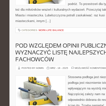
podróż. To przestrzeń dla ty
też dla miłośników wrażeń i kulturalnych wydarzeń. Przeczytaj tak
Miasta i miasteczka. Lubelszczyzna potrafi zaskakiwać: raz kus
miasteczkami, innym […]
CATEGORIES:
WORK-LIFE BALANCE
POD WZGLĘDEM OPINII PUBLIC
WYZNACZYĆ LISTĘ NAJLEPSZYC
FACHOWCÓW
POSTED BY ADMIN
WRZ - 18 - 2025
MOŻLIWOŚĆ KOMENTOWA
Stosowna podłoga jest nie
podłoga jest niezmiernie i
wpływającym na wystrój mi
Najczęściej zależy nam na
odpowiednio dobrana do resz
ścian itp. Trzeba pamiętać,