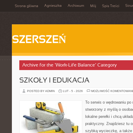
Agnieszka
Archiwum
Stru
Strona główna
Mój
Spis Treści
SZERSZEŃ
Archive for the ‘Work-Life Balance’ Category
SZKOŁY I EDUKACJA
POSTED BY ADMIN
LUT - 5 - 2026
MOŻLIWOŚĆ KOMENTOWAN
To serwis o wędrowaniu po r
stworzony z myślą o osobac
lokalne perełki i chcą ukł
praktyczny. Znajdziesz tu o
szybką wycieczkę, a także