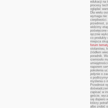
edukacji na
procesy tec
oglądać wars
Dla wielu os
wymaga nie t
cierpliwości
przedmiot, z
widzimy etap
poświęcone d
ręcznie wyk
co produkty 
miejsca skup
forum temat
stolarstwu, 
źródłem wied
poradnik. W
rzemiosło ma
umiejętności
naporem sery
pokolenia uc
jedynie o za
o podtrzymy
myślenia o m
Przedmiot r
doświadczeni
zapisać w in
geście, wycz
się dopiero 
którzy potra
albo zrobić