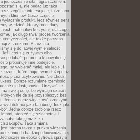
ła jednocześnie siłą i ograniczeniem.
zostać siłą, nie będąc już taką
 co szczególnie interesujące, to zmiana
mych klientów. Coraz częściej
 wyłącznie produkt, lecz również sens
emy wiedzieć, kto wykonał dany
 jakich materiałów korzystał, dlaczego
formę, jak długo trwał proces tworzenia.
autentyczności, ale także potrzeba
acji z rzeczami. Przez lata
iśmy się do łatwej wymienialności
 Jeśli coś się zużywało albo
się podobać, po prostu kupowało się
sło proponuje inne podejście.
ego, by wybierać mniej, ale lepiej, i
rzeczami, które mają trwać dłużej oraz
rtość przez użytkowanie. Nie chodzi
luksus. Dobrze rozumiane rzemiosło
naczać niedostępności. Oczywiście
a ma swoją cenę, bo wymaga czasu i
 których nie da się przyspieszyć bez
ci. Jednak coraz więcej osób zaczyna
ki wydatek nie jako fanaberię, lecz jako
bór. Jedna dobrze zrobiona rzecz
latami, starzeć się szlachetnie i
ą satysfakcję niż kilka
ch zakupów. Taka zmiana
jest istotna także z punktu widzenia
bo skłania do bardziej odpowiedzialnej
 Jednocześnie epoka cyfrowa sprzyja