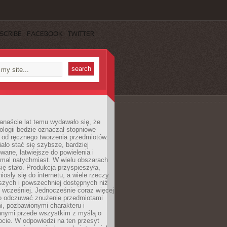
SCRIBE
FACEBOOK
TWITTER
anaście lat temu wydawało się, że
ologii będzie oznaczał stopniowe
 od ręcznego tworzenia przedmiotów.
ło stać się szybsze, bardziej
ane, łatwiejsze do powielenia i
emal natychmiast. W wielu obszarach
się stało. Produkcja przyspieszyła,
iosły się do internetu, a wiele rzeczy
ńszych i powszechniej dostępnych niż
 wcześniej. Jednocześnie coraz więcej
o odczuwać znużenie przedmiotami
, pozbawionymi charakteru i
anymi przede wszystkim z myślą o
cie. W odpowiedzi na ten przesyt