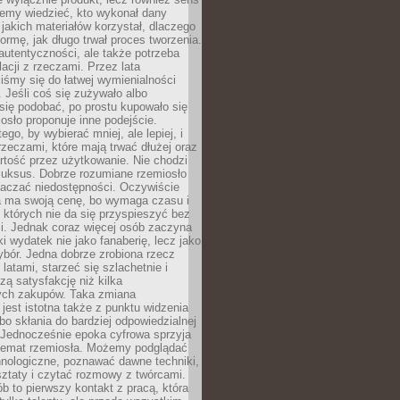
emy wiedzieć, kto wykonał dany
 jakich materiałów korzystał, dlaczego
formę, jak długo trwał proces tworzenia.
autentyczności, ale także potrzeba
acji z rzeczami. Przez lata
iśmy się do łatwej wymienialności
 Jeśli coś się zużywało albo
się podobać, po prostu kupowało się
sło proponuje inne podejście.
ego, by wybierać mniej, ale lepiej, i
rzeczami, które mają trwać dłużej oraz
rtość przez użytkowanie. Nie chodzi
luksus. Dobrze rozumiane rzemiosło
naczać niedostępności. Oczywiście
a ma swoją cenę, bo wymaga czasu i
 których nie da się przyspieszyć bez
ci. Jednak coraz więcej osób zaczyna
ki wydatek nie jako fanaberię, lecz jako
bór. Jedna dobrze zrobiona rzecz
latami, starzeć się szlachetnie i
ą satysfakcję niż kilka
ch zakupów. Taka zmiana
jest istotna także z punktu widzenia
bo skłania do bardziej odpowiedzialnej
 Jednocześnie epoka cyfrowa sprzyja
 temat rzemiosła. Możemy podglądać
hnologiczne, poznawać dawne techniki,
ztaty i czytać rozmowy z twórcami.
ób to pierwszy kontakt z pracą, która