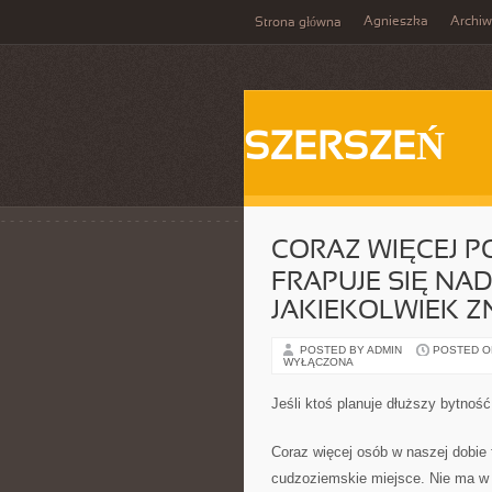
Agnieszka
Archi
Strona główna
SZERSZEŃ
CORAZ WIĘCEJ P
FRAPUJE SIĘ N
JAKIEKOLWIEK Z
POSTED BY ADMIN
POSTED ON 
WYŁĄCZONA
Jeśli ktoś planuje dłuższy bytność
Coraz więcej osób w naszej dobie 
cudzoziemskie miejsce. Nie ma w 