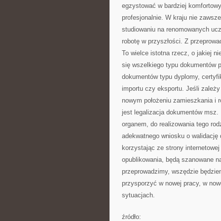
egzystować w bardziej komfortowyc
profesjonalnie. W kraju nie zawsz
studiowaniu na renomowanych ucz
robotę w przyszłości. Z przeprowa
To wielce istotna rzecz, o jakiej 
się wszelkiego typu dokumentów p
dokumentów typu dyplomy, certyfik
importu czy eksportu. Jeśli zale
nowym położeniu zamieszkania i ro
jest legalizacja dokumentów msz.
organem, do realizowania tego rod
adekwatnego wniosku o walidację
korzystając ze strony internetow
opublikowania, będą szanowane na 
przeprowadzimy, wszędzie będzie
przysporzyć w nowej pracy, w now
sytuacjach.
źródło: