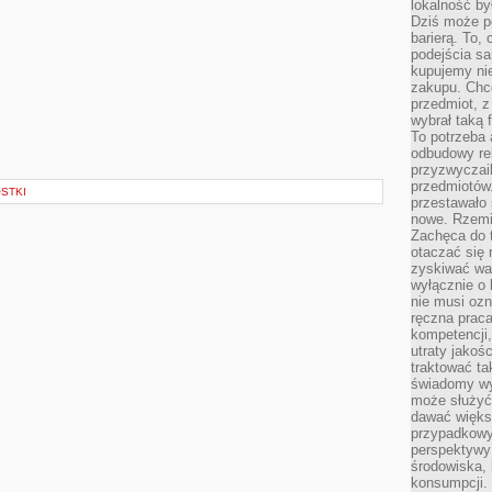
lokalność by
Dziś może po
barierą. To,
podejścia sa
kupujemy nie
zakupu. Chc
przedmiot, z
wybrał taką 
To potrzeba 
odbudowy rel
przyzwyczail
przedmiotów.
OSTKI
przestawało 
nowe. Rzemio
Zachęca do t
otaczać się 
zyskiwać wa
wyłącznie o 
nie musi oz
ręczna prac
kompetencji,
utraty jakoś
traktować ta
świadomy wy
może służyć 
dawać większ
przypadkowy
perspektywy 
środowiska, 
konsumpcji.