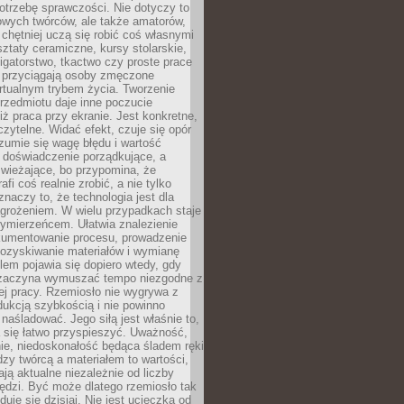
otrzebę sprawczości. Nie dotyczy to
owych twórców, ale także amatorów,
 chętniej uczą się robić coś własnymi
ztaty ceramiczne, kursy stolarskie,
oligatorstwo, tkactwo czy proste prace
 przyciągają osoby zmęczone
rtualnym trybem życia. Tworzenie
rzedmiotu daje inne poczucie
niż praca przy ekranie. Jest konkretne,
 czytelne. Widać efekt, czuje się opór
ozumie się wagę błędu i wartość
 doświadczenie porządkujące, a
wieżające, bo przypomina, że
afi coś realnie zrobić, a nie tylko
znaczy to, że technologia jest dla
agrożeniem. W wielu przypadkach staje
zymierzeńcem. Ułatwia znalezienie
okumentowanie procesu, prowadzenie
pozyskiwanie materiałów i wymianę
lem pojawia się dopiero wtedy, gdy
 zaczyna wymuszać tempo niezgodne z
ej pracy. Rzemiosło nie wygrywa z
ukcją szybkością i nie powinno
 naśladować. Jego siłą jest właśnie to,
 się łatwo przyspieszyć. Uważność,
ie, niedoskonałość będąca śladem ręki
ędzy twórcą a materiałem to wartości,
ają aktualne niezależnie od liczby
ędzi. Być może dlatego rzemiosło tak
duje się dzisiaj. Nie jest ucieczką od