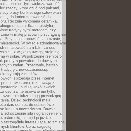
niematerialnej, tym większą wartość
eć rzeczy, które czuć pod palcami,
ślady pracy konkretnego człowieka i
da się do końca sprowadzić do
zoru. Ręcznie wykonana ceramika,
alnego stolarza, tkane tekstylia,
wiane tradycyjnymi metodami czy
orzona w małej pracowni przyciągają nie
ką. Przyciągają opowieścią o czasie,
 umiejętności. W świecie zdominowanym
ech i masowość sam fakt, że coś
olniej i z większą uwagą, staje się
amą w sobie. Współczesne rzemiosło
dnak prostym powrotem do dawnych
adnych zmian. Przeciwnie, bardzo
 tradycję z nowoczesnością.
y korzystają z mediów
owych, sprzedają przez internet,
 proces tworzenia, rozmawiają z
zpośrednio i budują wokół swoich
zności zainteresowane nie tylko
cowym, ale także drogą prowadzącą
tania. Dzięki technologii mała
oże dziś dotrzeć do odbiorców z
sc kraju, a nawet świata. Dawniej
ła jednocześnie siłą i ograniczeniem.
zostać siłą, nie będąc już taką
 co szczególnie interesujące, to zmiana
mych klientów. Coraz częściej
 wyłącznie produkt, lecz również sens