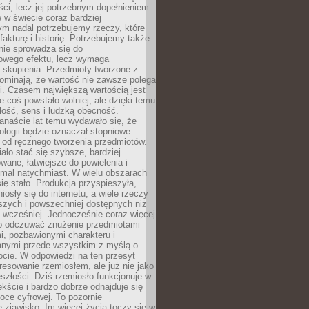
i, lecz jej potrzebnym dopełnieniem.
 w świecie coraz bardziej
ym nadal potrzebujemy rzeczy, które
 fakturę i historię. Potrzebujemy także
 nie sprowadza się do
owego efektu, lecz wymaga
 i skupienia. Przedmioty tworzone z
ominają, że wartość nie zawsze polega
i. Czasem największą wartością jest
że coś powstało wolniej, ale dzięki temu
łość, sens i ludzką obecność.
anaście lat temu wydawało się, że
ologii będzie oznaczał stopniowe
 od ręcznego tworzenia przedmiotów.
ło stać się szybsze, bardziej
ane, łatwiejsze do powielenia i
emal natychmiast. W wielu obszarach
się stało. Produkcja przyspieszyła,
iosły się do internetu, a wiele rzeczy
ńszych i powszechniej dostępnych niż
 wcześniej. Jednocześnie coraz więcej
o odczuwać znużenie przedmiotami
, pozbawionymi charakteru i
anymi przede wszystkim z myślą o
cie. W odpowiedzi na ten przesyt
resowanie rzemiosłem, ale już nie jako
eszłości. Dziś rzemiosło funkcjonuje w
ście i bardzo dobrze odnajduje się
oce cyfrowej. To pozornie
 zjawisko. Im więcej życia toczy się w