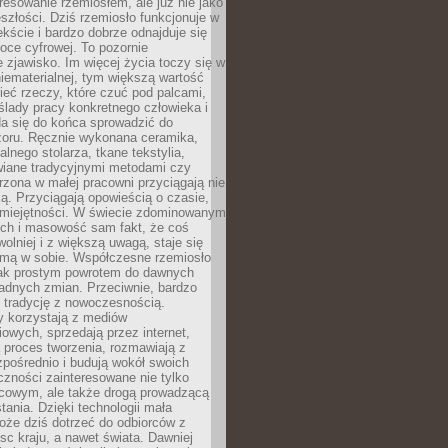
resowanie rzemiosłem, ale już nie jako
eszłości. Dziś rzemiosło funkcjonuje w
ście i bardzo dobrze odnajduje się
oce cyfrowej. To pozornie
 zjawisko. Im więcej życia toczy się w
niematerialnej, tym większą wartość
eć rzeczy, które czuć pod palcami,
ślady pracy konkretnego człowieka i
da się do końca sprowadzić do
zoru. Ręcznie wykonana ceramika,
alnego stolarza, tkane tekstylia,
wiane tradycyjnymi metodami czy
orzona w małej pracowni przyciągają nie
ką. Przyciągają opowieścią o czasie,
 umiejętności. W świecie zdominowanym
ech i masowość sam fakt, że coś
olniej i z większą uwagą, staje się
amą w sobie. Współczesne rzemiosło
dnak prostym powrotem do dawnych
adnych zmian. Przeciwnie, bardzo
 tradycję z nowoczesnością.
y korzystają z mediów
owych, sprzedają przez internet,
 proces tworzenia, rozmawiają z
zpośrednio i budują wokół swoich
zności zainteresowane nie tylko
cowym, ale także drogą prowadzącą
tania. Dzięki technologii mała
oże dziś dotrzeć do odbiorców z
sc kraju, a nawet świata. Dawniej