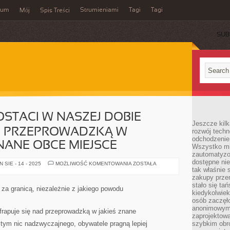
wum
Strumieniami
Tagi
Tagi
Mój
Spis Treści
SUB
OSTACI W NASZEJ DOBIE
Jeszcze kilk
AD PRZEPROWADZKĄ W
rozwój techn
odchodzenie
NANE OBCE MIEJSCE
Wszystko mia
zautomatyzow
dostępne ni
CORAZ
SIE - 14 - 2025
MOŻLIWOŚĆ KOMENTOWANIA
ZOSTAŁA
WIĘCEJ
tak właśnie 
POSTACI
zakupy przen
W
stało się ta
NASZEJ
 za granicą, niezależnie z jakiego powodu
DOBIE
kiedykolwiek
FRAPUJE
osób zaczęł
SIĘ
anonimowymi
NAD
frapuje się nad przeprowadzką w jakieś znane
PRZEPROWADZKĄ
zaprojektow
W
tym nic nadzwyczajnego, obywatele pragną lepiej
szybkim obro
JAKIEKOLWIEK