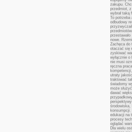
zakupu. Chc
przedmiot, z
wybrał taką 
To potrzeba 
odbudowy rel
przyzwyczail
przedmiotów.
przestawało 
nowe. Rzemio
Zachęca do t
otaczać się 
zyskiwać wa
wyłącznie o 
nie musi oz
ręczna prac
kompetencji,
utraty jakoś
traktować ta
świadomy wy
może służyć 
dawać większ
przypadkowy
perspektywy 
środowiska, 
konsumpcji.
edukacji na
procesy tec
oglądać wars
Dla wielu os