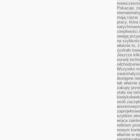
nowoczesnośc
Pokazuje, że
niematerialn
mają ciężar,
pracy, która
natychmiast
cierpliwości
uwagą przyp
na szybkośc
właśnie to, 
zyskało trwa
Jeszcze kilk
rozwój techn
odchodzenie
Wszystko mia
zautomatyzow
dostępne ni
tak właśnie 
zakupy przen
stało się ta
kiedykolwiek
osób zaczęł
anonimowymi
zaprojektow
szybkim obro
wraca zainte
reliktem prz
nowym kontek
właśnie w ep
paradoksalne