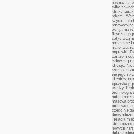
również na p
tylko zawod
którzy coraz
rękami. Wars
szycie, intr
renowacyjne
wyłącznie wi
fizycznego p
satysfakcji 
materialne i
materiału, r
poprawki. To
zarazem odś
człowiek potr
kliknąć. Nie 
rzemiosła z
się jego spr
klientów, d
sprzedaży, 
wiedzy. Prob
technologia
naturą ręczn
masową prod
próbować jej
czego nie da
doświadczen
i relacja mi
które pozost
nowych narz
dobrze odnaj