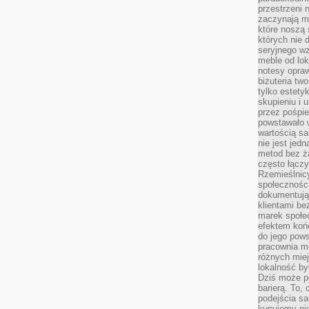
przestrzeni 
zaczynają mi
które noszą 
których nie 
seryjnego w
meble od lok
notesy opra
biżuteria tw
tylko estety
skupieniu i
przez pośpi
powstawało w
wartością s
nie jest je
metod bez ż
często łączy
Rzemieślnic
społeczności
dokumentują
klientami be
marek społec
efektem koń
do jego pows
pracownia m
różnych miej
lokalność by
Dziś może po
barierą. To,
podejścia sa
kupujemy nie