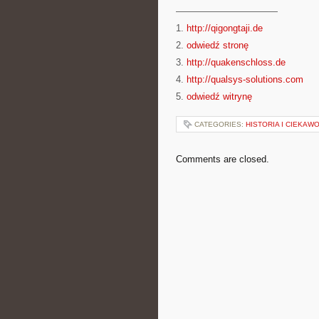
———————————
1.
http://qigongtaji.de
2.
odwiedź stronę
3.
http://quakenschloss.de
4.
http://qualsys-solutions.com
5.
odwiedź witrynę
CATEGORIES:
HISTORIA I CIEKAW
Comments are closed.