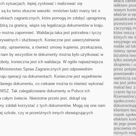
wraca zainte
ZNANE
h sytuacjach, lepiej zyskiwać i realizować się
OBCE
reliktem prz
MIEJSCE
nowym kontek
e są ku temu słuszne warunki. mnóstwo ludzi marzy też o
właśnie w ep
elniach zagranicznych, które pomogą im zdobyć upragnioną
paradoksalne
przestrzeni 
dzką za granicę, wiąże się legalizacja dokumentów w kraju.
zaczynają mi
nie można zapomnieć. Walidacja taka jest potrzebna i tyczy
które noszą 
których nie 
rywatnych i służbowych. Konieczne jest uwierzytelnienie
seryjnego w
meble od lok
aty, uprawnienia, a również umowy kupienia, przekazania,
notesy opra
ży nam by wszystkie te dokumenty można było użytkować w
biżuteria tw
tylko estety
boty, konieczna jest ich walidacja. W ogóle najważniejsza
skupieniu i
 Ministerstwo Spraw Zagranicznych jest odpowiednim
przez pośpi
powstawało w
zaju operacji na dokumentach. Konieczne jest wypełnienie
wartością s
nie jest je
 danego dokumentu, co ciekawe można to również wykonać
metod bez ż
ej MSZ. Tak zalegalizowane dokumenty w Polsce ich
często łączy
Rzemieślnic
całym świecie. Nieistotne przeto jest, dokąd się
społeczności
my zdołali korzystać z tych dokumentów. Mogą się one nam
dokumentują
klientami be
ej szkole, czy w przeróżnych innych obowiązujących
marek społec
efektem koń
do jego pows
pracownia m
różnych miej