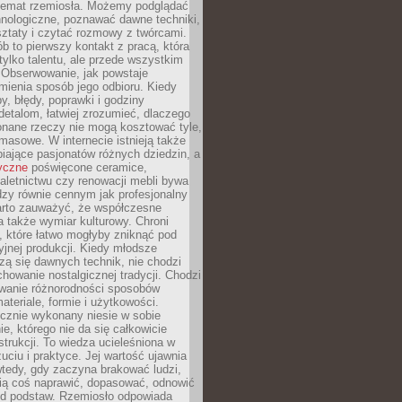
 temat rzemiosła. Możemy podglądać
hnologiczne, poznawać dawne techniki,
ztaty i czytać rozmowy z twórcami.
ób to pierwszy kontakt z pracą, która
ylko talentu, ale przede wszystkim
. Obserwowanie, jak powstaje
mienia sposób jego odbioru. Kiedy
y, błędy, poprawki i godziny
etalom, łatwiej zrozumieć, dlaczego
onane rzeczy nie mogą kosztować tyle,
masowe. W internecie istnieją także
iające pasjonatów różnych dziedzin, a
yczne
poświęcone ceramice,
kaletnictwu czy renowacji mebli bywa
zy równie cennym jak profesjonalny
arto zauważyć, że współczesne
 także wymiar kulturowy. Chroni
, które łatwo mogłyby zniknąć pod
jnej produkcji. Kiedy młodsze
zą się dawnych technik, nie chodzi
chowanie nostalgicznej tradycji. Chodzi
wanie różnorodności sposobów
ateriale, formie i użytkowości.
ęcznie wykonany niesie w sobie
e, którego nie da się całkowicie
strukcji. To wiedza ucieleśniona w
uciu i praktyce. Jej wartość ujawnia
wtedy, gdy zaczyna brakować ludzi,
fią coś naprawić, dopasować, odnowić
 od podstaw. Rzemiosło odpowiada