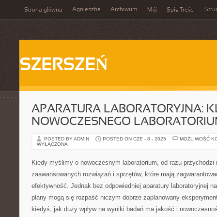
Agnieszka
Archiwum
Stru
Strona główna
Mój
Spis Treści
SZERSZEŃ
APARATURA LABORATORYJNA: K
NOWOCZESNEGO LABORATORI
POSTED BY ADMIN
POSTED ON CZE - 8 - 2025
MOŻLIWOŚĆ K
WYŁĄCZONA
Kiedy myślimy o nowoczesnym laboratorium, od razu przychodzi 
zaawansowanych rozwiązań i sprzętów, które mają zagwarantować
efektywność. Jednak bez odpowiedniej aparatury laboratoryjnej na
plany mogą się rozpaść niczym dobrze zaplanowany eksperyment.
kiedyś, jak duży wpływ na wyniki badań ma jakość i nowoczesność 