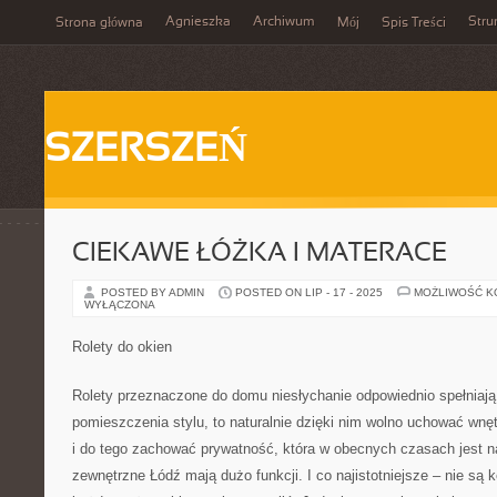
Agnieszka
Archiwum
Stru
Strona główna
Mój
Spis Treści
SZERSZEŃ
CIEKAWE ŁÓŻKA I MATERACE
POSTED BY ADMIN
POSTED ON LIP - 17 - 2025
MOŻLIWOŚĆ 
WYŁĄCZONA
Rolety do okien
Rolety przeznaczone do domu niesłychanie odpowiednio spełniają 
pomieszczenia stylu, to naturalnie dzięki nim wolno uchować wnę
i do tego zachować prywatność, która w obecnych czasach jest na
zewnętrzne Łódź mają dużo funkcji. I co najistotniejsze – nie są 