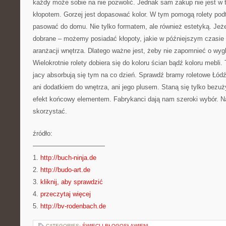
każdy może sobie na nie pozwolić. Jednak sam zakup nie jest w t
kłopotem. Gorzej jest dopasować kolor. W tym pomogą rolety po
pasować do domu. Nie tylko formatem, ale również estetyką. Jeże
dobrane – możemy posiadać kłopoty, jakie w późniejszym czasie 
aranżacji wnętrza. Dlatego ważne jest, żeby nie zapomnieć o wyg
Wielokrotnie rolety dobiera się do koloru ścian bądź koloru mebli.
jacy absorbują się tym na co dzień. Sprawdź bramy roletowe Łódź
ani dodatkiem do wnętrza, ani jego plusem. Staną się tylko bez
efekt końcowy elementem. Fabrykanci dają nam szeroki wybór. N
skorzystać.
źródło:
———————————
1.
http://buch-ninja.de
2.
http://budo-art.de
3.
kliknij, aby sprawdzić
4.
przeczytaj więcej
5.
http://bv-rodenbach.de
CATEGORIES:
ŚWIĘCI I BŁOGOSŁAWIENI