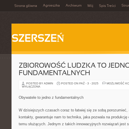
Agnieszka
Archiwum
Stru
Strona główna
Mój
Spis Treści
SZERSZEŃ
ZBIOROWOŚĆ LUDZKA TO JEDNO
FUNDAMENTALNYCH
POSTED BY ADMIN
POSTED ON PAŹ - 3 - 2025
MOŻLIWOŚĆ K
WYŁĄCZONA
Obywatele to jedno z fundamentalnych
W dzisiejszych czasach coraz to łatwiej się ze sobą porozumieć
kontakty, gwarantuje nam to technika, jaka pozwala na produkcję
temu służących. Jednym z takich innowacyjnych rozwiązań jest s