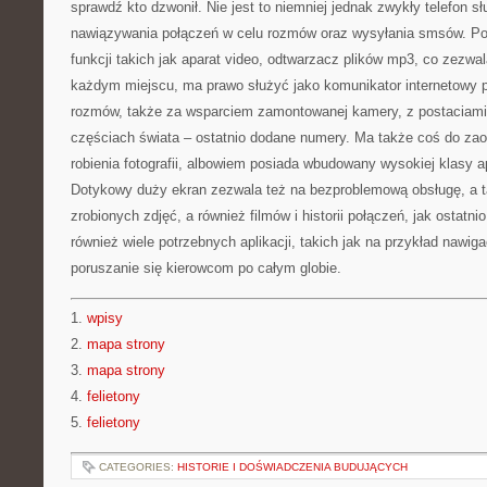
sprawdź kto dzwonił. Nie jest to niemniej jednak zwykły telefon s
nawiązywania połączeń w celu rozmów oraz wysyłania smsów. Pos
funkcji takich jak aparat video, odtwarzacz plików mp3, co zezwa
każdym miejscu, ma prawo służyć jako komunikator internetowy 
rozmów, także za wsparciem zamontowanej kamery, z postaciam
częściach świata – ostatnio dodane numery. Ma także coś do za
robienia fotografii, albowiem posiada wbudowany wysokiej klasy ap
Dotykowy duży ekran zezwala też na bezproblemową obsługę, a t
zrobionych zdjęć, a również filmów i historii połączeń, jak ostat
również wiele potrzebnych aplikacji, takich jak na przykład nawig
poruszanie się kierowcom po całym globie.
1.
wpisy
2.
mapa strony
3.
mapa strony
4.
felietony
5.
felietony
CATEGORIES:
HISTORIE I DOŚWIADCZENIA BUDUJĄCYCH