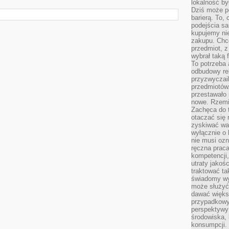
lokalność by
Dziś może po
barierą. To,
podejścia sa
kupujemy nie
zakupu. Chc
przedmiot, z
wybrał taką 
To potrzeba 
odbudowy rel
przyzwyczail
przedmiotów.
przestawało 
nowe. Rzemio
Zachęca do t
otaczać się 
zyskiwać wa
wyłącznie o 
nie musi oz
ręczna prac
kompetencji,
utraty jakoś
traktować ta
świadomy wy
może służyć 
dawać większ
przypadkowy
perspektywy 
środowiska, 
konsumpcji.