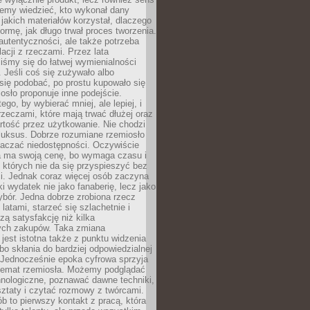
emy wiedzieć, kto wykonał dany
 jakich materiałów korzystał, dlaczego
formę, jak długo trwał proces tworzenia.
autentyczności, ale także potrzeba
acji z rzeczami. Przez lata
iśmy się do łatwej wymienialności
 Jeśli coś się zużywało albo
się podobać, po prostu kupowało się
sło proponuje inne podejście.
ego, by wybierać mniej, ale lepiej, i
rzeczami, które mają trwać dłużej oraz
rtość przez użytkowanie. Nie chodzi
luksus. Dobrze rozumiane rzemiosło
naczać niedostępności. Oczywiście
a ma swoją cenę, bo wymaga czasu i
 których nie da się przyspieszyć bez
ci. Jednak coraz więcej osób zaczyna
ki wydatek nie jako fanaberię, lecz jako
bór. Jedna dobrze zrobiona rzecz
latami, starzeć się szlachetnie i
ą satysfakcję niż kilka
ch zakupów. Taka zmiana
jest istotna także z punktu widzenia
bo skłania do bardziej odpowiedzialnej
 Jednocześnie epoka cyfrowa sprzyja
 temat rzemiosła. Możemy podglądać
hnologiczne, poznawać dawne techniki,
ztaty i czytać rozmowy z twórcami.
ób to pierwszy kontakt z pracą, która