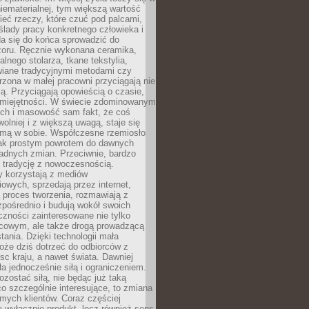
niematerialnej, tym większą wartość
eć rzeczy, które czuć pod palcami,
ślady pracy konkretnego człowieka i
da się do końca sprowadzić do
zoru. Ręcznie wykonana ceramika,
alnego stolarza, tkane tekstylia,
wiane tradycyjnymi metodami czy
orzona w małej pracowni przyciągają nie
ką. Przyciągają opowieścią o czasie,
 umiejętności. W świecie zdominowanym
ech i masowość sam fakt, że coś
olniej i z większą uwagą, staje się
amą w sobie. Współczesne rzemiosło
dnak prostym powrotem do dawnych
adnych zmian. Przeciwnie, bardzo
 tradycję z nowoczesnością.
y korzystają z mediów
owych, sprzedają przez internet,
 proces tworzenia, rozmawiają z
zpośrednio i budują wokół swoich
zności zainteresowane nie tylko
cowym, ale także drogą prowadzącą
tania. Dzięki technologii mała
oże dziś dotrzeć do odbiorców z
sc kraju, a nawet świata. Dawniej
ła jednocześnie siłą i ograniczeniem.
zostać siłą, nie będąc już taką
 co szczególnie interesujące, to zmiana
mych klientów. Coraz częściej
 wyłącznie produkt, lecz również sens