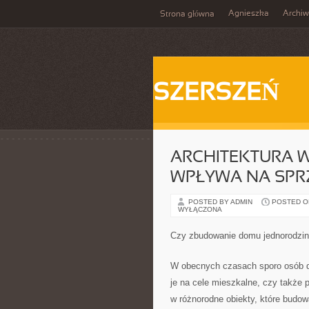
Agnieszka
Archi
Strona główna
SZERSZEŃ
ARCHITEKTURA 
WPŁYWA NA SPR
POSTED BY ADMIN
POSTED ON 
WYŁĄCZONA
Czy zbudowanie domu jednorodzin
W obecnych czasach sporo osób d
je na cele mieszkalne, czy także 
w różnorodne obiekty, które bud