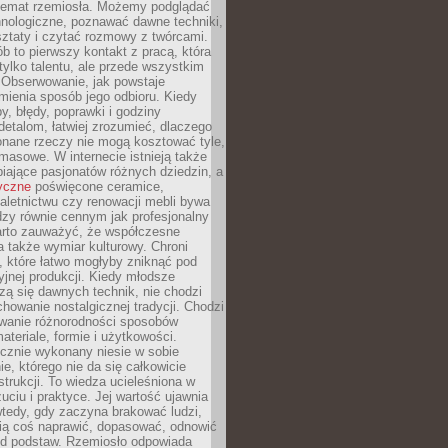
 temat rzemiosła. Możemy podglądać
hnologiczne, poznawać dawne techniki,
ztaty i czytać rozmowy z twórcami.
ób to pierwszy kontakt z pracą, która
ylko talentu, ale przede wszystkim
. Obserwowanie, jak powstaje
mienia sposób jego odbioru. Kiedy
y, błędy, poprawki i godziny
etalom, łatwiej zrozumieć, dlaczego
onane rzeczy nie mogą kosztować tyle,
masowe. W internecie istnieją także
iające pasjonatów różnych dziedzin, a
yczne
poświęcone ceramice,
kaletnictwu czy renowacji mebli bywa
zy równie cennym jak profesjonalny
arto zauważyć, że współczesne
 także wymiar kulturowy. Chroni
, które łatwo mogłyby zniknąć pod
jnej produkcji. Kiedy młodsze
zą się dawnych technik, nie chodzi
chowanie nostalgicznej tradycji. Chodzi
wanie różnorodności sposobów
ateriale, formie i użytkowości.
ęcznie wykonany niesie w sobie
e, którego nie da się całkowicie
strukcji. To wiedza ucieleśniona w
uciu i praktyce. Jej wartość ujawnia
wtedy, gdy zaczyna brakować ludzi,
fią coś naprawić, dopasować, odnowić
 od podstaw. Rzemiosło odpowiada