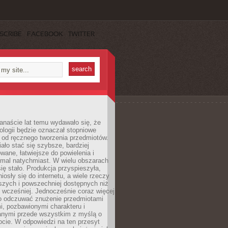
SCRIBE
FACEBOOK
TWITTER
anaście lat temu wydawało się, że
ologii będzie oznaczał stopniowe
 od ręcznego tworzenia przedmiotów.
ło stać się szybsze, bardziej
ane, łatwiejsze do powielenia i
emal natychmiast. W wielu obszarach
się stało. Produkcja przyspieszyła,
iosły się do internetu, a wiele rzeczy
ńszych i powszechniej dostępnych niż
 wcześniej. Jednocześnie coraz więcej
o odczuwać znużenie przedmiotami
, pozbawionymi charakteru i
anymi przede wszystkim z myślą o
cie. W odpowiedzi na ten przesyt