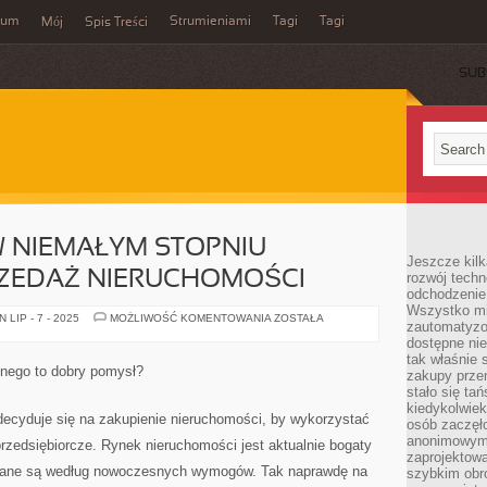
wum
Strumieniami
Tagi
Tagi
Mój
Spis Treści
SUB
W NIEMAŁYM STOPNIU
Jeszcze kilk
ZEDAŻ NIERUCHOMOŚCI
rozwój techn
odchodzenie
Wszystko mia
ARCHITEKTURA
LIP - 7 - 2025
MOŻLIWOŚĆ KOMENTOWANIA
ZOSTAŁA
zautomatyzow
W
NIEMAŁYM
dostępne ni
STOPNIU
tak właśnie 
WPŁYWA
nego to dobry pomysł?
zakupy przen
NA
SPRZEDAŻ
stało się ta
NIERUCHOMOŚCI
kiedykolwiek
ecyduje się na zakupienie nieruchomości, by wykorzystać
osób zaczęł
anonimowymi
przedsiębiorcze. Rynek nieruchomości jest aktualnie bogaty
zaprojektow
owane są według nowoczesnych wymogów. Tak naprawdę na
szybkim obro