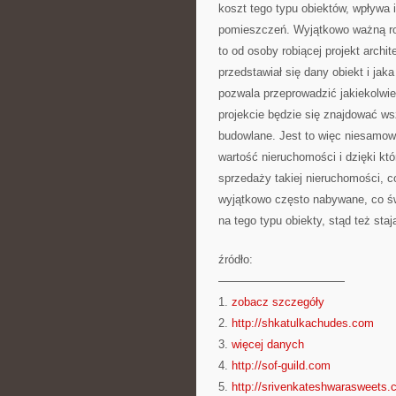
koszt tego typu obiektów, wpływa
pomieszczeń. Wyjątkowo ważną rol
to od osoby robiącej projekt archi
przedstawiał się dany obiekt i jak
pozwala przeprowadzić jakiekolwi
projekcie będzie się znajdować w
budowlane. Jest to więc niesamow
wartość nieruchomości i dzięki któ
sprzedaży takiej nieruchomości, co
wyjątkowo często nabywane, co św
na tego typu obiekty, stąd też staj
źródło:
———————————
1.
zobacz szczegóły
2.
http://shkatulkachudes.com
3.
więcej danych
4.
http://sof-guild.com
5.
http://srivenkateshwarasweets