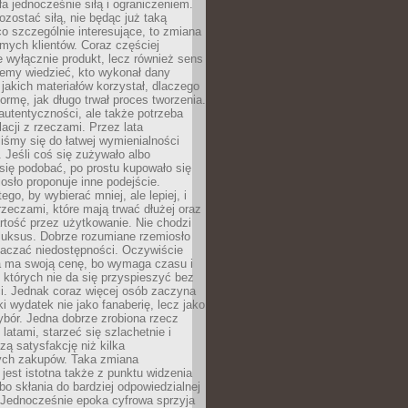
ła jednocześnie siłą i ograniczeniem.
zostać siłą, nie będąc już taką
 co szczególnie interesujące, to zmiana
mych klientów. Coraz częściej
 wyłącznie produkt, lecz również sens
emy wiedzieć, kto wykonał dany
 jakich materiałów korzystał, dlaczego
formę, jak długo trwał proces tworzenia.
autentyczności, ale także potrzeba
acji z rzeczami. Przez lata
iśmy się do łatwej wymienialności
 Jeśli coś się zużywało albo
się podobać, po prostu kupowało się
sło proponuje inne podejście.
ego, by wybierać mniej, ale lepiej, i
rzeczami, które mają trwać dłużej oraz
rtość przez użytkowanie. Nie chodzi
luksus. Dobrze rozumiane rzemiosło
naczać niedostępności. Oczywiście
a ma swoją cenę, bo wymaga czasu i
 których nie da się przyspieszyć bez
ci. Jednak coraz więcej osób zaczyna
ki wydatek nie jako fanaberię, lecz jako
bór. Jedna dobrze zrobiona rzecz
latami, starzeć się szlachetnie i
ą satysfakcję niż kilka
ch zakupów. Taka zmiana
jest istotna także z punktu widzenia
bo skłania do bardziej odpowiedzialnej
 Jednocześnie epoka cyfrowa sprzyja