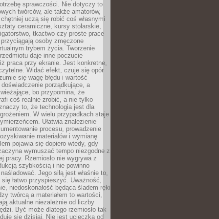
otrzebę sprawczości. Nie dotyczy to
owych twórców, ale także amatorów,
 chętniej uczą się robić coś własnymi
ztaty ceramiczne, kursy stolarskie,
oligatorstwo, tkactwo czy proste prace
 przyciągają osoby zmęczone
rtualnym trybem życia. Tworzenie
rzedmiotu daje inne poczucie
niż praca przy ekranie. Jest konkretne,
 czytelne. Widać efekt, czuje się opór
ozumie się wagę błędu i wartość
 doświadczenie porządkujące, a
wieżające, bo przypomina, że
afi coś realnie zrobić, a nie tylko
znaczy to, że technologia jest dla
agrożeniem. W wielu przypadkach staje
zymierzeńcem. Ułatwia znalezienie
okumentowanie procesu, prowadzenie
pozyskiwanie materiałów i wymianę
lem pojawia się dopiero wtedy, gdy
 zaczyna wymuszać tempo niezgodne z
ej pracy. Rzemiosło nie wygrywa z
ukcją szybkością i nie powinno
 naśladować. Jego siłą jest właśnie to,
 się łatwo przyspieszyć. Uważność,
ie, niedoskonałość będąca śladem ręki
ędzy twórcą a materiałem to wartości,
ają aktualne niezależnie od liczby
ędzi. Być może dlatego rzemiosło tak
duje się dzisiaj. Nie jest ucieczką od