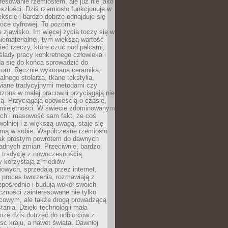
resowanie rzemiosłem, ale już nie jako
eszłości. Dziś rzemiosło funkcjonuje w
ście i bardzo dobrze odnajduje się
oce cyfrowej. To pozornie
 zjawisko. Im więcej życia toczy się w
niematerialnej, tym większą wartość
eć rzeczy, które czuć pod palcami,
ślady pracy konkretnego człowieka i
da się do końca sprowadzić do
zoru. Ręcznie wykonana ceramika,
alnego stolarza, tkane tekstylia,
wiane tradycyjnymi metodami czy
orzona w małej pracowni przyciągają nie
ką. Przyciągają opowieścią o czasie,
 umiejętności. W świecie zdominowanym
ech i masowość sam fakt, że coś
olniej i z większą uwagą, staje się
amą w sobie. Współczesne rzemiosło
dnak prostym powrotem do dawnych
adnych zmian. Przeciwnie, bardzo
 tradycję z nowoczesnością.
y korzystają z mediów
owych, sprzedają przez internet,
 proces tworzenia, rozmawiają z
zpośrednio i budują wokół swoich
zności zainteresowane nie tylko
cowym, ale także drogą prowadzącą
tania. Dzięki technologii mała
oże dziś dotrzeć do odbiorców z
sc kraju, a nawet świata. Dawniej