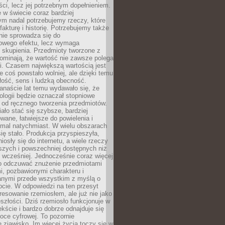
i, lecz jej potrzebnym dopełnieniem.
 w świecie coraz bardziej
ym nadal potrzebujemy rzeczy, które
 fakturę i historię. Potrzebujemy także
 nie sprowadza się do
owego efektu, lecz wymaga
 i skupienia. Przedmioty tworzone z
ominają, że wartość nie zawsze polega
i. Czasem największą wartością jest
że coś powstało wolniej, ale dzięki temu
łość, sens i ludzką obecność.
anaście lat temu wydawało się, że
ologii będzie oznaczał stopniowe
 od ręcznego tworzenia przedmiotów.
ło stać się szybsze, bardziej
ane, łatwiejsze do powielenia i
emal natychmiast. W wielu obszarach
się stało. Produkcja przyspieszyła,
iosły się do internetu, a wiele rzeczy
ńszych i powszechniej dostępnych niż
 wcześniej. Jednocześnie coraz więcej
o odczuwać znużenie przedmiotami
, pozbawionymi charakteru i
anymi przede wszystkim z myślą o
cie. W odpowiedzi na ten przesyt
resowanie rzemiosłem, ale już nie jako
eszłości. Dziś rzemiosło funkcjonuje w
ście i bardzo dobrze odnajduje się
oce cyfrowej. To pozornie
 zjawisko. Im więcej życia toczy się w