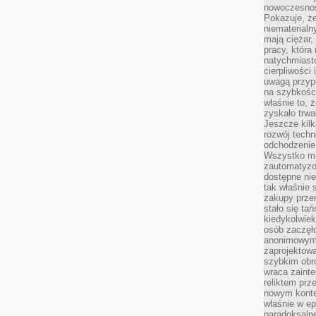
nowoczesnośc
Pokazuje, że
niematerialn
mają ciężar,
pracy, która
natychmiast
cierpliwości
uwagą przyp
na szybkośc
właśnie to, 
zyskało trwa
Jeszcze kilk
rozwój techn
odchodzenie
Wszystko mia
zautomatyzow
dostępne ni
tak właśnie 
zakupy przen
stało się ta
kiedykolwiek
osób zaczęł
anonimowymi
zaprojektow
szybkim obro
wraca zainte
reliktem prz
nowym kontek
właśnie w ep
paradoksalne