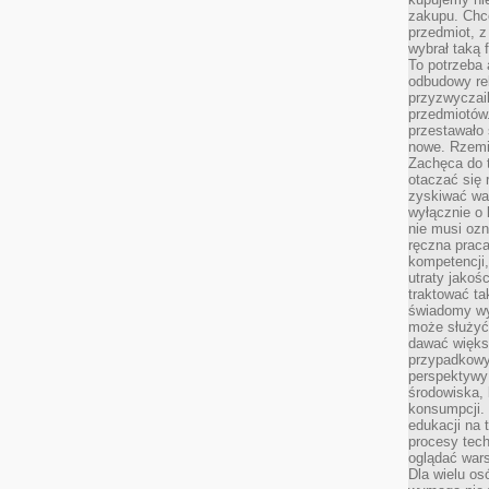
zakupu. Chc
przedmiot, z
wybrał taką 
To potrzeba 
odbudowy rel
przyzwyczail
przedmiotów.
przestawało 
nowe. Rzemio
Zachęca do t
otaczać się 
zyskiwać wa
wyłącznie o 
nie musi oz
ręczna prac
kompetencji,
utraty jakoś
traktować ta
świadomy wy
może służyć 
dawać większ
przypadkowy
perspektywy 
środowiska, 
konsumpcji.
edukacji na
procesy tec
oglądać wars
Dla wielu os