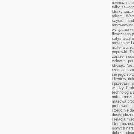
również na p
tylko zawod
którzy coraz
rękami. Wars
szycie, intr
renowacyjne
wyłącznie wi
fizycznego p
satysfakcji 
materialne i
materiału, r
poprawki. To
zarazem odś
człowiek potr
kliknąć. Nie 
rzemiosła z
się jego spr
klientów, d
sprzedaży, 
wiedzy. Prob
technologia
naturą ręczn
masową prod
próbować jej
czego nie da
doświadczen
i relacja mi
które pozost
nowych narz
dobrze odnaj