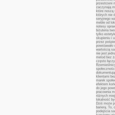
przestrzeni 
zaczynają mi
które noszą 
których nie 
seryjnego w
meble od lok
notesy opra
biżuteria tw
tylko estety
skupieniu i
przez pośpi
powstawało w
wartością s
nie jest je
metod bez ż
często łączy
Rzemieślnic
społeczności
dokumentują
klientami be
marek społec
efektem koń
do jego pows
pracownia m
różnych miej
lokalność by
Dziś może po
barierą. To,
podejścia sa
kupujemy nie