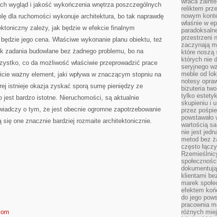
wraca zainte
 ich wygląd i jakość wykończenia wnętrza poszczególnych
reliktem prz
nowym kontek
ę dla ruchomości wykonuje architektura, bo tak naprawdę
właśnie w ep
tektoniczny zależy, jak będzie w efekcie finalnym
paradoksalne
przestrzeni 
a będzie jego cena. Właściwe wykonanie planu obiektu, też
zaczynają mi
ek zadania budowlane bez żadnego problemu, bo na
które noszą 
których nie 
szystko, co da możliwość właściwie przeprowadzić prace
seryjnego w
meble od lok
icie ważny element, jaki wpływa w znaczącym stopniu na
notesy opra
rej istnieje okazja zyskać sporą sumę pieniędzy ze
biżuteria tw
tylko estety
 jest bardzo istotne. Nieruchomości, są aktualnie
skupieniu i
iadczy o tym, że jest obecnie ogromne zapotrzebowanie
przez pośpi
powstawało w
ą się one znacznie bardziej rozmaite architektonicznie.
wartością s
nie jest je
metod bez ż
często łączy
Rzemieślnic
społeczności
dokumentują
klientami be
marek społec
efektem koń
do jego pows
pracownia m
.com
różnych miej