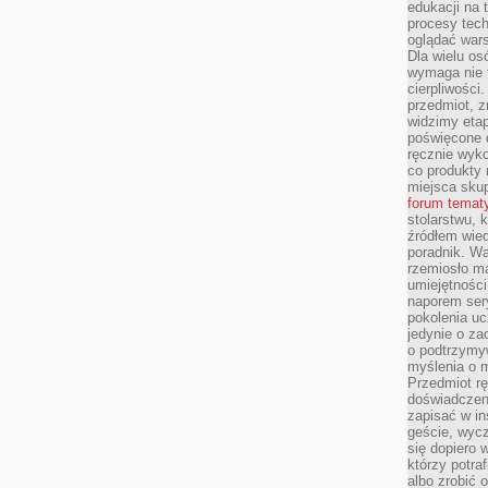
edukacji na
procesy tec
oglądać wars
Dla wielu os
wymaga nie t
cierpliwości
przedmiot, z
widzimy etap
poświęcone d
ręcznie wyk
co produkty 
miejsca skup
forum temat
stolarstwu, 
źródłem wied
poradnik. W
rzemiosło ma
umiejętności
naporem sery
pokolenia uc
jedynie o za
o podtrzymy
myślenia o m
Przedmiot r
doświadczeni
zapisać w in
geście, wycz
się dopiero 
którzy potra
albo zrobić