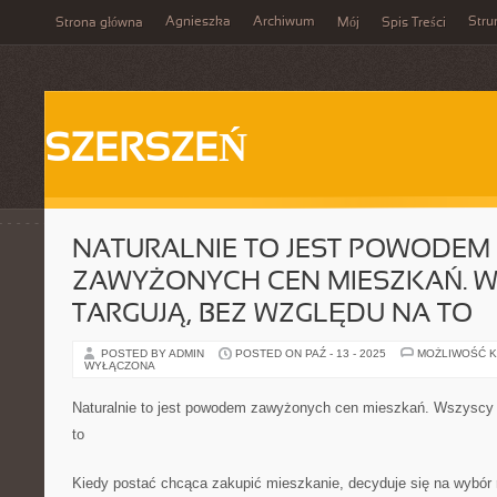
Agnieszka
Archiwum
Stru
Strona główna
Mój
Spis Treści
SZERSZEŃ
NATURALNIE TO JEST POWODEM
ZAWYŻONYCH CEN MIESZKAŃ. W
TARGUJĄ, BEZ WZGLĘDU NA TO
POSTED BY ADMIN
POSTED ON PAŹ - 13 - 2025
MOŻLIWOŚĆ 
WYŁĄCZONA
Naturalnie to jest powodem zawyżonych cen mieszkań. Wszyscy s
to
Kiedy postać chcąca zakupić mieszkanie, decyduje się na wybór 