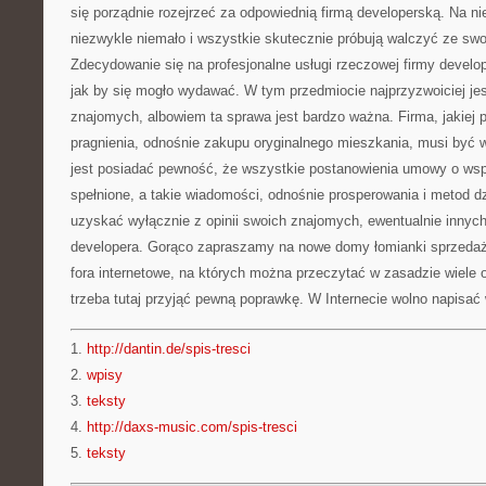
się porządnie rozejrzeć za odpowiednią firmą developerską. Na ni
niezwykle niemało i wszystkie skutecznie próbują walczyć ze swoj
Zdecydowanie się na profesjonalne usługi rzeczowej firmy developer
jak by się mogło wydawać. W tym przedmiocie najprzyzwoiciej jest
znajomych, albowiem ta sprawa jest bardzo ważna. Firma, jakiej p
pragnienia, odnośnie zakupu oryginalnego mieszkania, musi być 
jest posiadać pewność, że wszystkie postanowienia umowy o ws
spełnione, a takie wiadomości, odnośnie prosperowania i metod dz
uzyskać wyłącznie z opinii swoich znajomych, ewentualnie innyc
developera. Gorąco zapraszamy na nowe domy łomianki sprzedaż
fora internetowe, na których można przeczytać w zasadzie wiele 
trzeba tutaj przyjąć pewną poprawkę. W Internecie wolno napisać
1.
http://dantin.de/spis-tresci
2.
wpisy
3.
teksty
4.
http://daxs-music.com/spis-tresci
5.
teksty