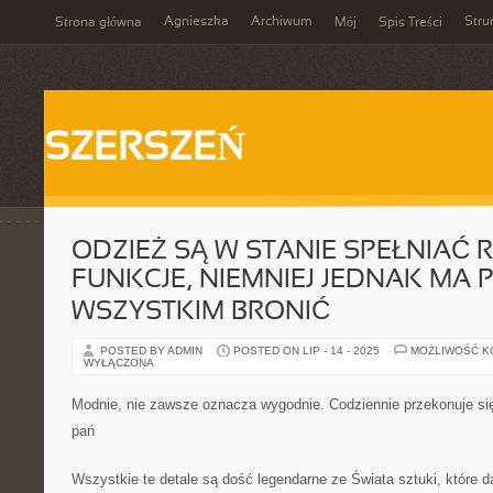
Agnieszka
Archiwum
Stru
Strona główna
Mój
Spis Treści
SZERSZEŃ
ODZIEŻ SĄ W STANIE SPEŁNIAĆ 
FUNKCJE, NIEMNIEJ JEDNAK MA 
WSZYSTKIM BRONIĆ
POSTED BY ADMIN
POSTED ON LIP - 14 - 2025
MOŻLIWOŚĆ 
WYŁĄCZONA
Modnie, nie zawsze oznacza wygodnie. Codziennie przekonuje się
pań
Wszystkie te detale są dość legendarne ze Świata sztuki, które da