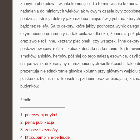
znanych obrzędów – wianki komunijne. Tu termin wianki komunia z
nadmienia do minionych wieków jak w owym czasie były zdobione
po dzisiaj istnieją dekory jako ozdoba miejsc świętych, na któryc
bądź też reliefy. Są to dekory, które jakby podnoszą wynik całeg
czym obecne ornamenty są tak ciekawe dla oka, że nieraz pożąda
oraz zwoje roślinne, kształty plecionek, czy wstążek. Inne dekory
postawy owoców, roślin – zobacz dodatki na komunię. Są to równi
smoków, aniołów, herbów, później do tego należą esownice, czyli 
dające wynik dekoracyjny o urozmaiconych wielkościach. Takie de
prezentują niejednokrotnie głowice kolumn przy głównym wejści
płaskorzeźby jak oraz konsole są zdobne oraz wspierające, zazna
budynków.
źródło:
———————————
1.
przeczytaj artykuł
2.
pełna publikacja
3.
zobacz szczegóły
4.
http://bambinim-berlin.de