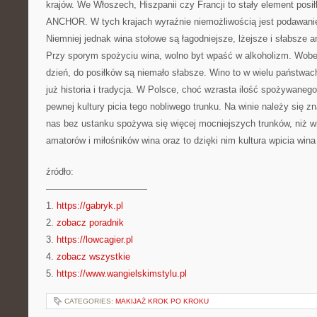
krajów. We Włoszech, Hiszpanii czy Francji to stały element pos
ANCHOR. W tych krajach wyraźnie niemożliwością jest podawanie
Niemniej jednak wina stołowe są łagodniejsze, lżejsze i słabsze a
Przy sporym spożyciu wina, wolno byt wpaść w alkoholizm. Wob
dzień, do posiłków są niemało słabsze. Wino to w wielu państwach
już historia i tradycja. W Polsce, choć wzrasta ilość spożywanego 
pewnej kultury picia tego nobliwego trunku. Na winie należy się zn
nas bez ustanku spożywa się więcej mocniejszych trunków, niż wi
amatorów i miłośników wina oraz to dzięki nim kultura wpicia wina 
źródło:
———————————
1.
https://gabryk.pl
2.
zobacz poradnik
3.
https://lowcagier.pl
4.
zobacz wszystkie
5.
https://www.wangielskimstylu.pl
CATEGORIES:
MAKIJAŻ KROK PO KROKU