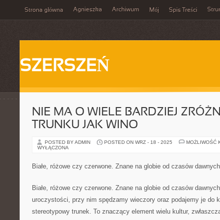
Agnieszka
Archiwum
Stru
Strona główna
Mój
Spis Treści
SZERSZEŃ
NIE MA O WIELE BARDZIEJ ZRÓ
TRUNKU JAK WINO
POSTED BY ADMIN
POSTED ON WRZ - 18 - 2025
MOŻLIWOŚĆ 
WYŁĄCZONA
Białe, różowe czy czerwone. Znane na globie od czasów dawnych
Białe, różowe czy czerwone. Znane na globie od czasów dawnych.
uroczystości, przy nim spędzamy wieczory oraz podajemy je do kol
stereotypowy trunek. To znaczący element wielu kultur, zwłaszc