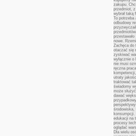
zakupu. Chc
przedmiot, z
wybrał taką 
To potrzeba 
odbudowy rel
przyzwyczail
przedmiotów.
przestawało 
nowe. Rzemio
Zachęca do t
otaczać się 
zyskiwać wa
wyłącznie o 
nie musi oz
ręczna prac
kompetencji,
utraty jakoś
traktować ta
świadomy wy
może służyć 
dawać większ
przypadkowy
perspektywy 
środowiska, 
konsumpcji.
edukacji na
procesy tec
oglądać wars
Dla wielu os