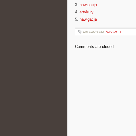
3.
nawigacja
4.
artykuly
5.
nawigacja
CATEGORIES:
PORADY IT
Comments are closed.