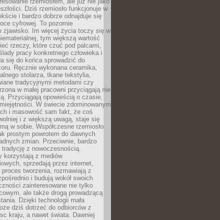
resowanie rzemiosłem, ale już nie jako
eszłości. Dziś rzemiosło funkcjonuje w
ście i bardzo dobrze odnajduje się
oce cyfrowej. To pozornie
 zjawisko. Im więcej życia toczy się w
niematerialnej, tym większą wartość
eć rzeczy, które czuć pod palcami,
ślady pracy konkretnego człowieka i
da się do końca sprowadzić do
zoru. Ręcznie wykonana ceramika,
alnego stolarza, tkane tekstylia,
wiane tradycyjnymi metodami czy
orzona w małej pracowni przyciągają nie
ką. Przyciągają opowieścią o czasie,
 umiejętności. W świecie zdominowanym
ech i masowość sam fakt, że coś
olniej i z większą uwagą, staje się
amą w sobie. Współczesne rzemiosło
dnak prostym powrotem do dawnych
adnych zmian. Przeciwnie, bardzo
 tradycję z nowoczesnością.
y korzystają z mediów
owych, sprzedają przez internet,
 proces tworzenia, rozmawiają z
zpośrednio i budują wokół swoich
zności zainteresowane nie tylko
cowym, ale także drogą prowadzącą
tania. Dzięki technologii mała
oże dziś dotrzeć do odbiorców z
sc kraju, a nawet świata. Dawniej