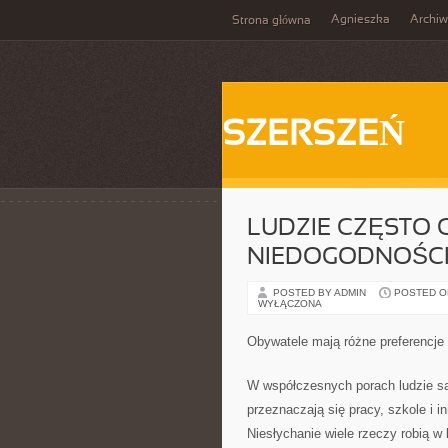
Agnieszka
Archi
Strona główna
SZERSZEŃ
LUDZIE CZĘSTO 
NIEDOGODNOŚCI
POSTED BY ADMIN
POSTED ON
WYŁĄCZONA
Obywatele mają różne preferencje 
W współczesnych porach ludzie są
przeznaczają się pracy, szkole i 
Niesłychanie wiele rzeczy robią w 