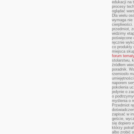
edukacji na
procesy tec
oglądać wars
Dla wielu os
wymaga nie t
cierpliwości
przedmiot, z
widzimy etap
poświęcone d
ręcznie wyk
co produkty 
miejsca skup
forum temat
stolarstwu, 
źródłem wied
poradnik. W
rzemiosło ma
umiejętności
naporem sery
pokolenia uc
jedynie o za
o podtrzymy
myślenia o m
Przedmiot r
doświadczeni
zapisać w in
geście, wycz
się dopiero 
którzy potra
albo zrobić