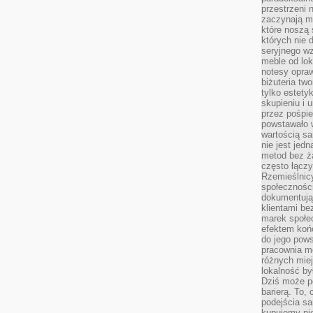
przestrzeni 
zaczynają mi
które noszą 
których nie 
seryjnego w
meble od lok
notesy opra
biżuteria tw
tylko estety
skupieniu i
przez pośpi
powstawało w
wartością s
nie jest je
metod bez ż
często łączy
Rzemieślnic
społeczności
dokumentują
klientami be
marek społec
efektem koń
do jego pows
pracownia m
różnych miej
lokalność by
Dziś może po
barierą. To,
podejścia sa
kupujemy nie