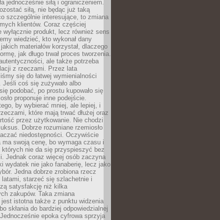
ła jednocześnie siłą i ograniczeniem.
zostać siłą, nie będąc już taką
 co szczególnie interesujące, to zmiana
mych klientów. Coraz częściej
 wyłącznie produkt, lecz również sens
emy wiedzieć, kto wykonał dany
 jakich materiałów korzystał, dlaczego
formę, jak długo trwał proces tworzenia.
autentyczności, ale także potrzeba
acji z rzeczami. Przez lata
iśmy się do łatwej wymienialności
 Jeśli coś się zużywało albo
się podobać, po prostu kupowało się
sło proponuje inne podejście.
ego, by wybierać mniej, ale lepiej, i
rzeczami, które mają trwać dłużej oraz
rtość przez użytkowanie. Nie chodzi
luksus. Dobrze rozumiane rzemiosło
naczać niedostępności. Oczywiście
a ma swoją cenę, bo wymaga czasu i
 których nie da się przyspieszyć bez
ci. Jednak coraz więcej osób zaczyna
ki wydatek nie jako fanaberię, lecz jako
bór. Jedna dobrze zrobiona rzecz
latami, starzeć się szlachetnie i
ą satysfakcję niż kilka
ch zakupów. Taka zmiana
jest istotna także z punktu widzenia
bo skłania do bardziej odpowiedzialnej
 Jednocześnie epoka cyfrowa sprzyja