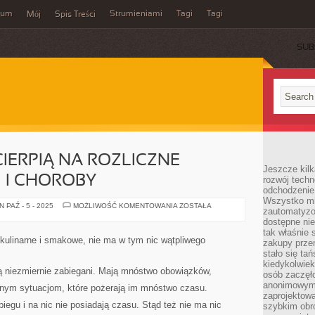
wum
Strumieniami
Tagi
Tagi
Mój
Spis Treści
SUB
CIERPIĄ NA ROZLICZNE
Jeszcze kilk
 I CHOROBY
rozwój techn
odchodzenie
Wszystko mia
LUDZIE
 PAŹ - 5 - 2025
MOŻLIWOŚĆ KOMENTOWANIA
ZOSTAŁA
zautomatyzow
CZĘSTO
CIERPIĄ
dostępne ni
NA
tak właśnie 
ROZLICZNE
kulinarne i smakowe, nie ma w tym nic wątpliwego
zakupy przen
NIEDOGODNOŚCI
I
stało się ta
CHOROBY
kiedykolwiek
 niezmiernie zabiegani. Mają mnóstwo obowiązków,
osób zaczęł
anonimowymi
innym sytuacjom, które pożerają im mnóstwo czasu.
zaprojektow
biegu i na nic nie posiadają czasu. Stąd też nie ma nic
szybkim obro