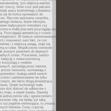
niematerialnej, tym większą wartość
eć rzeczy, które czuć pod palcami,
ślady pracy konkretnego człowieka i
da się do końca sprowadzić do
zoru. Ręcznie wykonana ceramika,
alnego stolarza, tkane tekstylia,
wiane tradycyjnymi metodami czy
orzona w małej pracowni przyciągają nie
ką. Przyciągają opowieścią o czasie,
 umiejętności. W świecie zdominowanym
ech i masowość sam fakt, że coś
olniej i z większą uwagą, staje się
amą w sobie. Współczesne rzemiosło
dnak prostym powrotem do dawnych
adnych zmian. Przeciwnie, bardzo
 tradycję z nowoczesnością.
y korzystają z mediów
owych, sprzedają przez internet,
 proces tworzenia, rozmawiają z
zpośrednio i budują wokół swoich
zności zainteresowane nie tylko
cowym, ale także drogą prowadzącą
tania. Dzięki technologii mała
oże dziś dotrzeć do odbiorców z
sc kraju, a nawet świata. Dawniej
ła jednocześnie siłą i ograniczeniem.
zostać siłą, nie będąc już taką
 co szczególnie interesujące, to zmiana
mych klientów. Coraz częściej
 wyłącznie produkt, lecz również sens