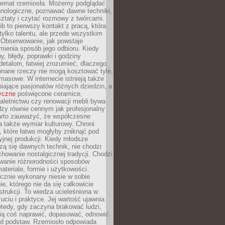
 temat rzemiosła. Możemy podglądać
hnologiczne, poznawać dawne techniki,
ztaty i czytać rozmowy z twórcami.
ób to pierwszy kontakt z pracą, która
ylko talentu, ale przede wszystkim
. Obserwowanie, jak powstaje
mienia sposób jego odbioru. Kiedy
y, błędy, poprawki i godziny
etalom, łatwiej zrozumieć, dlaczego
onane rzeczy nie mogą kosztować tyle,
masowe. W internecie istnieją także
iające pasjonatów różnych dziedzin, a
yczne
poświęcone ceramice,
kaletnictwu czy renowacji mebli bywa
zy równie cennym jak profesjonalny
arto zauważyć, że współczesne
 także wymiar kulturowy. Chroni
, które łatwo mogłyby zniknąć pod
jnej produkcji. Kiedy młodsze
zą się dawnych technik, nie chodzi
chowanie nostalgicznej tradycji. Chodzi
wanie różnorodności sposobów
ateriale, formie i użytkowości.
ęcznie wykonany niesie w sobie
e, którego nie da się całkowicie
strukcji. To wiedza ucieleśniona w
uciu i praktyce. Jej wartość ujawnia
wtedy, gdy zaczyna brakować ludzi,
fią coś naprawić, dopasować, odnowić
 od podstaw. Rzemiosło odpowiada