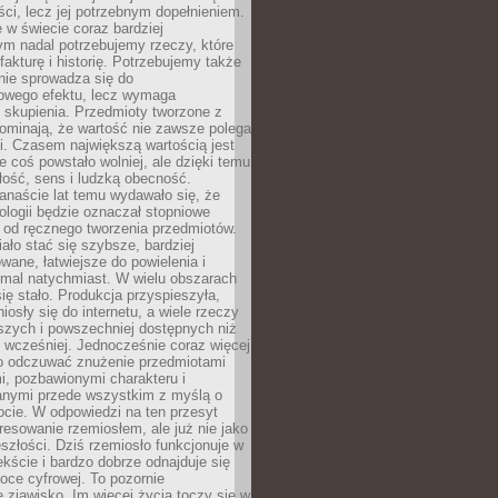
i, lecz jej potrzebnym dopełnieniem.
 w świecie coraz bardziej
ym nadal potrzebujemy rzeczy, które
 fakturę i historię. Potrzebujemy także
 nie sprowadza się do
owego efektu, lecz wymaga
 i skupienia. Przedmioty tworzone z
ominają, że wartość nie zawsze polega
i. Czasem największą wartością jest
że coś powstało wolniej, ale dzięki temu
łość, sens i ludzką obecność.
anaście lat temu wydawało się, że
ologii będzie oznaczał stopniowe
 od ręcznego tworzenia przedmiotów.
ło stać się szybsze, bardziej
ane, łatwiejsze do powielenia i
emal natychmiast. W wielu obszarach
się stało. Produkcja przyspieszyła,
iosły się do internetu, a wiele rzeczy
ńszych i powszechniej dostępnych niż
 wcześniej. Jednocześnie coraz więcej
o odczuwać znużenie przedmiotami
, pozbawionymi charakteru i
anymi przede wszystkim z myślą o
cie. W odpowiedzi na ten przesyt
resowanie rzemiosłem, ale już nie jako
eszłości. Dziś rzemiosło funkcjonuje w
ście i bardzo dobrze odnajduje się
oce cyfrowej. To pozornie
 zjawisko. Im więcej życia toczy się w