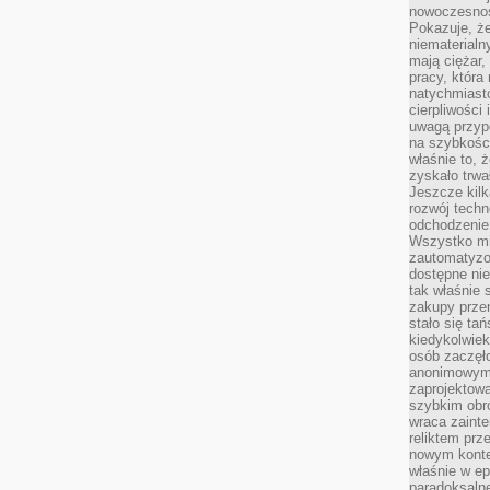
nowoczesnośc
Pokazuje, że
niematerialn
mają ciężar,
pracy, która
natychmiast
cierpliwości
uwagą przyp
na szybkośc
właśnie to, 
zyskało trwa
Jeszcze kilk
rozwój techn
odchodzenie
Wszystko mia
zautomatyzow
dostępne ni
tak właśnie 
zakupy przen
stało się ta
kiedykolwiek
osób zaczęł
anonimowymi
zaprojektow
szybkim obro
wraca zainte
reliktem prz
nowym kontek
właśnie w ep
paradoksalne