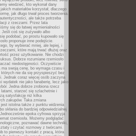
emy wiedzieć, kto wykonał dany
 jakich materiałów korzystał, dlaczego
formę, jak długo trwał proces tworzenia.
autentyczności, ale także potrzeba
acji z rzeczami. Przez lata
iśmy się do łatwej wymienialności
 Jeśli coś się zużywało albo
się podobać, po prostu kupowało się
sło proponuje inne podejście.
ego, by wybierać mniej, ale lepiej, i
rzeczami, które mają trwać dłużej oraz
rtość przez użytkowanie. Nie chodzi
luksus. Dobrze rozumiane rzemiosło
naczać niedostępności. Oczywiście
a ma swoją cenę, bo wymaga czasu i
 których nie da się przyspieszyć bez
ci. Jednak coraz więcej osób zaczyna
ki wydatek nie jako fanaberię, lecz jako
bór. Jedna dobrze zrobiona rzecz
latami, starzeć się szlachetnie i
ą satysfakcję niż kilka
ch zakupów. Taka zmiana
jest istotna także z punktu widzenia
bo skłania do bardziej odpowiedzialnej
 Jednocześnie epoka cyfrowa sprzyja
 temat rzemiosła. Możemy podglądać
hnologiczne, poznawać dawne techniki,
ztaty i czytać rozmowy z twórcami.
ób to pierwszy kontakt z pracą, która