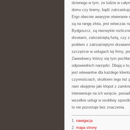
dziwnego w tym, że ludzie w całym
domu czy bramy, bądź zatrzaskują
Ergo obecnie awaryjne otwieranie 
są na rangę złota, jest wówczas n
Bydgoszcz, są niezwykle rozliczne
drzwiami, zatrzaśniętą furtą, czy 
problem z zatrzaśniętymi drzwiam
szczęście w usługach tej firmy, j
Zawodowcy którzy się tym pochłani
odpowiednich narzędzi. Dbają o to
jest relewantne dla każdego klien
czynnościach, skutkiem tego też p
nam obojętnie jaki kłopot z zamkni
interweniuje na ich wzięcie. posiad
wszelkie usługi w osobliwy sposó
to nie pozostaje bez znaczenia.
1.
nawigacja
2.
mapa strony