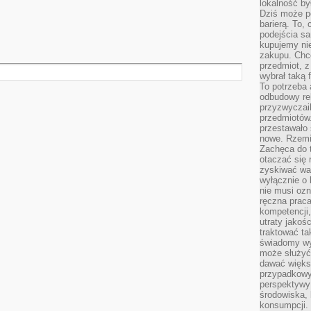
lokalność by
Dziś może po
barierą. To,
podejścia sa
kupujemy nie
zakupu. Chc
przedmiot, z
wybrał taką 
To potrzeba 
odbudowy rel
przyzwyczail
przedmiotów.
przestawało 
nowe. Rzemio
Zachęca do t
otaczać się 
zyskiwać wa
wyłącznie o 
nie musi oz
ręczna prac
kompetencji,
utraty jakoś
traktować ta
świadomy wy
może służyć 
dawać większ
przypadkowy
perspektywy 
środowiska, 
konsumpcji.