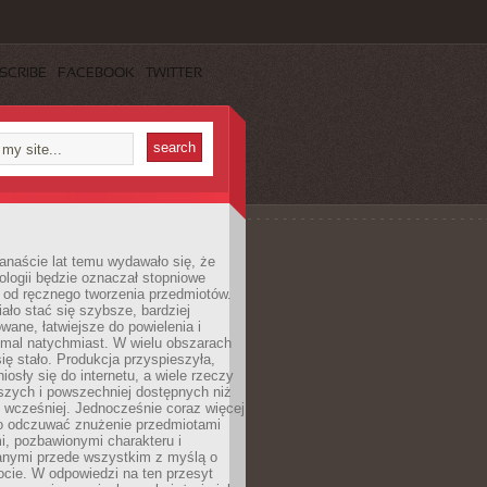
SCRIBE
FACEBOOK
TWITTER
anaście lat temu wydawało się, że
ologii będzie oznaczał stopniowe
 od ręcznego tworzenia przedmiotów.
ło stać się szybsze, bardziej
ane, łatwiejsze do powielenia i
emal natychmiast. W wielu obszarach
się stało. Produkcja przyspieszyła,
iosły się do internetu, a wiele rzeczy
ńszych i powszechniej dostępnych niż
 wcześniej. Jednocześnie coraz więcej
o odczuwać znużenie przedmiotami
, pozbawionymi charakteru i
anymi przede wszystkim z myślą o
cie. W odpowiedzi na ten przesyt