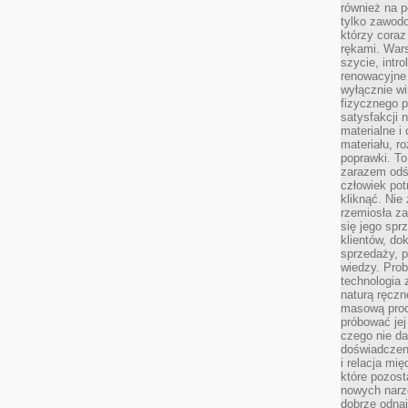
również na p
tylko zawod
którzy coraz
rękami. Wars
szycie, intr
renowacyjne
wyłącznie wi
fizycznego p
satysfakcji 
materialne i
materiału, r
poprawki. To
zarazem odś
człowiek potr
kliknąć. Nie 
rzemiosła z
się jego spr
klientów, d
sprzedaży, 
wiedzy. Prob
technologia
naturą ręczn
masową prod
próbować jej
czego nie da
doświadczen
i relacja mi
które pozost
nowych narz
dobrze odnaj