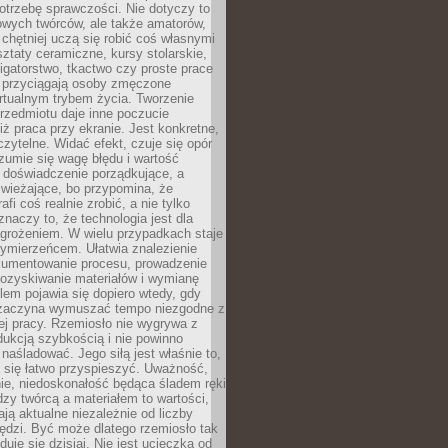
otrzebę sprawczości. Nie dotyczy to
owych twórców, ale także amatorów,
 chętniej uczą się robić coś własnymi
ztaty ceramiczne, kursy stolarskie,
oligatorstwo, tkactwo czy proste prace
 przyciągają osoby zmęczone
rtualnym trybem życia. Tworzenie
rzedmiotu daje inne poczucie
niż praca przy ekranie. Jest konkretne,
 czytelne. Widać efekt, czuje się opór
ozumie się wagę błędu i wartość
 doświadczenie porządkujące, a
wieżające, bo przypomina, że
afi coś realnie zrobić, a nie tylko
znaczy to, że technologia jest dla
agrożeniem. W wielu przypadkach staje
zymierzeńcem. Ułatwia znalezienie
okumentowanie procesu, prowadzenie
pozyskiwanie materiałów i wymianę
lem pojawia się dopiero wtedy, gdy
 zaczyna wymuszać tempo niezgodne z
ej pracy. Rzemiosło nie wygrywa z
ukcją szybkością i nie powinno
 naśladować. Jego siłą jest właśnie to,
 się łatwo przyspieszyć. Uważność,
ie, niedoskonałość będąca śladem ręki
ędzy twórcą a materiałem to wartości,
ają aktualne niezależnie od liczby
ędzi. Być może dlatego rzemiosło tak
duje się dzisiaj. Nie jest ucieczką od