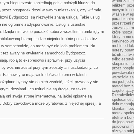
wraca zainte
 tym biegu często zaniedbują gdzie położyli klucze do
reliktem prz
nowym kontek
 przez przypadek drzwi w swoim mieszkaniu, czy w firmie.
właśnie w ep
drzwi Bydgoszcz, są niezwykle znaną usługą. Takie usługi
paradoksalne
przestrzeni 
a nie ogromne zadysponowanie. Usługi ślusarskie
zaczynają mi
. Dzięki nim wolno poradzić sobie z wszelkimi zamkniętymi
które noszą 
których nie 
zablokowaną bramą. Ludzie niejednokrotnie posiadają też
seryjnego w
meble od lok
i w samochodzie, co może być nie lada problemem. Na
notesy opra
est też awaryjne otwieranie samochodu Bydgoszcz.
biżuteria tw
tylko estety
ają, robią to ekspresowo i sprawnie, przy użyciu
skupieniu i
, by wóz nie został przy tym zepsuty ani uszkodzony, co
przez pośpi
powstawało w
ta. Fachowcy ci mają wiele doświadczenia w takich
wartością s
nie jest je
ożądane byłoby się do nich zwrócić, jeżeli przydarzy się
metod bez ż
ętymi drzwiami. Ich usługi nie są drogie, co także
często łączy
Rzemieślnic
ają oni swoją stronę internetową, na jakiej opisane są
społeczności
b. Dobry zawodowca może wyratować z niejednej opresji, a
dokumentują
klientami be
marek społec
efektem koń
do jego pows
pracownia m
różnych miej