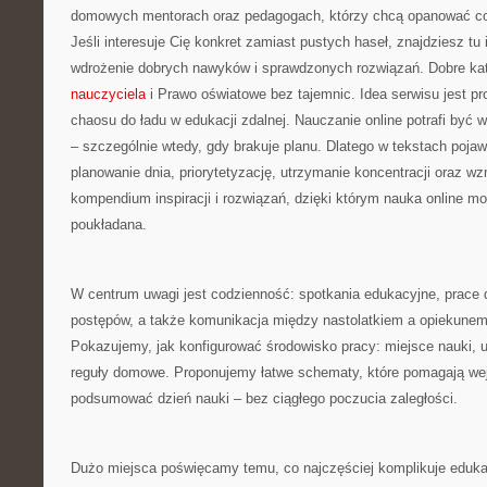
domowych mentorach oraz pedagogach, którzy chcą opanować cod
Jeśli interesuje Cię konkret zamiast pustych haseł, znajdziesz tu i
wdrożenie dobrych nawyków i sprawdzonych rozwiązań. Dobre kat
nauczyciela
i Prawo oświatowe bez tajemnic. Idea serwisu jest pr
chaosu do ładu w edukacji zdalnej. Nauczanie online potrafi być 
– szczególnie wtedy, gdy brakuje planu. Dlatego w tekstach pojaw
planowanie dnia, priorytetyzację, utrzymanie koncentracji oraz wz
kompendium inspiracji i rozwiązań, dzięki którym nauka online moż
poukładana.
W centrum uwagi jest codzienność: spotkania edukacyjne, prace 
postępów, a także komunikacja między nastolatkiem a opiekune
Pokazujemy, jak konfigurować środowisko pracy: miejsce nauki, ur
reguły domowe. Proponujemy łatwe schematy, które pomagają wejś
podsumować dzień nauki – bez ciągłego poczucia zaległości.
Dużo miejsca poświęcamy temu, co najczęściej komplikuje edukacj