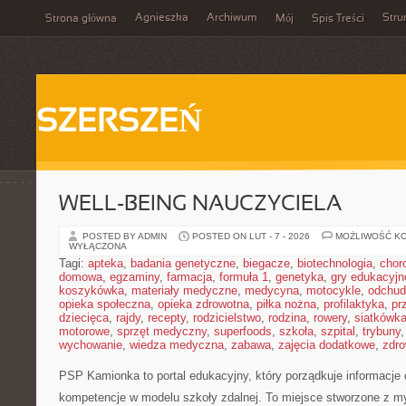
Agnieszka
Archiwum
Stru
Strona główna
Mój
Spis Treści
SZERSZEŃ
WELL-BEING NAUCZYCIELA
POSTED BY ADMIN
POSTED ON LUT - 7 - 2026
MOŻLIWOŚĆ K
WYŁĄCZONA
Tagi:
apteka
,
badania genetyczne
,
biegacze
,
biotechnologia
,
chor
domowa
,
egzaminy
,
farmacja
,
formuła 1
,
genetyka
,
gry edukacyjn
koszykówka
,
materiały medyczne
,
medycyna
,
motocykle
,
odchud
opieka społeczna
,
opieka zdrowotna
,
piłka nożna
,
profilaktyka
,
pr
dziecięca
,
rajdy
,
recepty
,
rodzicielstwo
,
rodzina
,
rowery
,
siatkówk
motorowe
,
sprzęt medyczny
,
superfoods
,
szkoła
,
szpital
,
trybuny
wychowanie
,
wiedza medyczna
,
zabawa
,
zajęcia dodatkowe
,
zdro
PSP Kamionka to portal edukacyjny, który porządkuje informacje
kompetencje w modelu szkoły zdalnej. To miejsce stworzone z myś