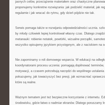
jasnych celów, przeciążenie materiałem oraz chaotyczne planowa
proponujemy konkretne rozwiązania: jak podzielić materiał, jak r
regularnie i jak wracać do rytmu, gdy dzień pójdzie nie tak.
Serwis pomaga także w rozwijaniu odpowiedzialności ucznia. szk
by młody człowiek lepiej kontrolował własny czas. Dlatego znajdz
metanauki: robienie notatek, powtórki, wizualne porządki, samot
wszystko opisujemy językiem przystępnym, ale z naciskiem na s
Nie zapominamy o roli domowego wsparcia. W edukacji na odległoś
koordynatorami procesu uczenia: pomagają dopilnować terminów,
motywacji, a czasem potrzebują narzędzi do wspólnego ustalania 
pokazujemy, jak towarzyszyć bez presji, jak wzmacniać sprawczo
które są realne.
Ważnym tematem jest też bezpieczne korzystanie z internetu. Edu
środowisku, gdzie łatwo o nadmiar ekranów. Dlatego poruszamy k