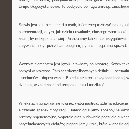
tempo długodystansowe. To podejście pomaga uniknąć zniechęcen
Serwis jest też miejscem dla osób, które chcą rozłożyć na czynn
o koncentracji, o tym, jak działa utrwalanie, dlaczego warto robić
nauki, by mózg miał łatwiej. Pokazujemy także, jak przygotować 
zarywania nocy: przez harmonogram, pytania i regularne sprawdza
Ważnym elementem jest język: stawiamy na prostotę. Każdy te
pomysł w praktyce. Zamiast skomplikowanych definicji – scenari
standardów – dopasowanie. Bo edukacja online wygląda inaczej
dziecka, w zależności od temperamentu i możliwości.
W tekstach pojawiają się również wątki nastroju. Zdalna edukacja
a czasem spadek motywacji. Dlatego opisujemy sposoby na odzy
przerwy regeneracyjne, wsparcie oraz budowanie poczucia sukce
natychmiastowych efektów; proponujemy kroki, które w czasie dają