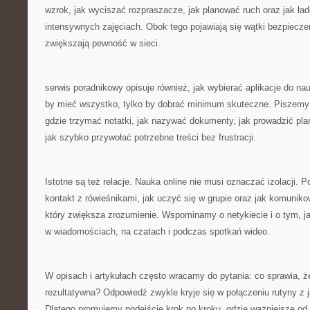
wzrok, jak wyciszać rozpraszacze, jak planować ruch oraz jak ła
intensywnych zajęciach. Obok tego pojawiają się wątki bezpiecze
zwiększają pewność w sieci.
serwis poradnikowy opisuje również, jak wybierać aplikacje do nauk
by mieć wszystko, tylko by dobrać minimum skuteczne. Piszemy 
gdzie trzymać notatki, jak nazywać dokumenty, jak prowadzić plan
jak szybko przywołać potrzebne treści bez frustracji.
Istotne są też relacje. Nauka online nie musi oznaczać izolacji.
kontakt z rówieśnikami, jak uczyć się w grupie oraz jak komunik
który zwiększa zrozumienie. Wspominamy o netykiecie i o tym, j
w wiadomościach, na czatach i podczas spotkań wideo.
W opisach i artykułach często wracamy do pytania: co sprawia, że
rezultatywna? Odpowiedź zwykle kryje się w połączeniu rutyny z
Dlatego promujemy podejście krok po kroku, gdzie ważniejsze od 