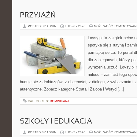
PRZYJAŹŃ
POSTED BY ADMIN
LUT - 6 - 2026
MOŻLIWOŚĆ KOMENTOWAN
Lovsy.pl to zakątek pełne 
spotyka się z rutyną i zami
pamiątkę serca. To portal d
dla zabieganych, którzy potr
wyrażenia uczuć. Lovsy.pl 
miłość – zamiast tego opow
buduje się z drobiazgów: z obecności, z dialogu, z wybaczania i 
autentyczne. Zobacz kategorie Strata i Żałoba i Wstyd […]
CATEGORIES:
DOMINIKANA
SZKOŁY I EDUKACJA
POSTED BY ADMIN
LUT - 5 - 2026
MOŻLIWOŚĆ KOMENTOWAN