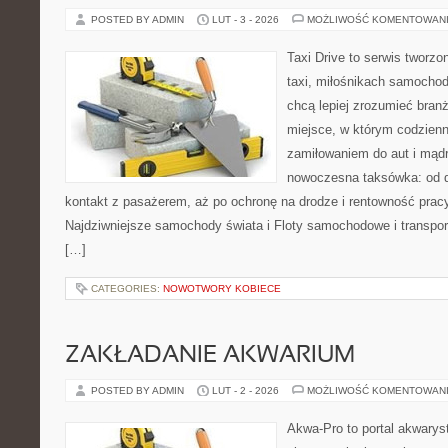
POSTED BY ADMIN
LUT - 3 - 2026
MOŻLIWOŚĆ KOMENTOWAN
Taxi Drive to serwis tworz
taxi, miłośnikach samochod
chcą lepiej zrozumieć branż
miejsce, w którym codzienn
zamiłowaniem do aut i mądr
nowoczesna taksówka: od d
kontakt z pasażerem, aż po ochronę na drodze i rentowność prac
Najdziwniejsze samochody świata i Floty samochodowe i transport
[…]
CATEGORIES:
NOWOTWORY KOBIECE
ZAKŁADANIE AKWARIUM
POSTED BY ADMIN
LUT - 2 - 2026
MOŻLIWOŚĆ KOMENTOWAN
Akwa-Pro to portal akwarys