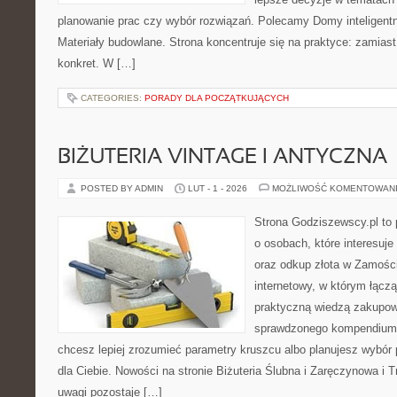
planowanie prac czy wybór rozwiązań. Polecamy Domy inteligent
Materiały budowlane. Strona koncentruje się na praktyce: zamias
konkret. W […]
CATEGORIES:
PORADY DLA POCZĄTKUJĄCYCH
BIŻUTERIA VINTAGE I ANTYCZNA
POSTED BY ADMIN
LUT - 1 - 2026
MOŻLIWOŚĆ KOMENTOWAN
Strona Godziszewscy.pl to 
o osobach, które interesuje 
oraz odkup złota w Zamościu
internetowy, w którym łączą
praktyczną wiedzą zakupow
sprawdzonego kompendium p
chcesz lepiej zrozumieć parametry kruszcu albo planujesz wybór p
dla Ciebie. Nowości na stronie Biżuteria Ślubna i Zaręczynowa i 
uwagi pozostaje […]