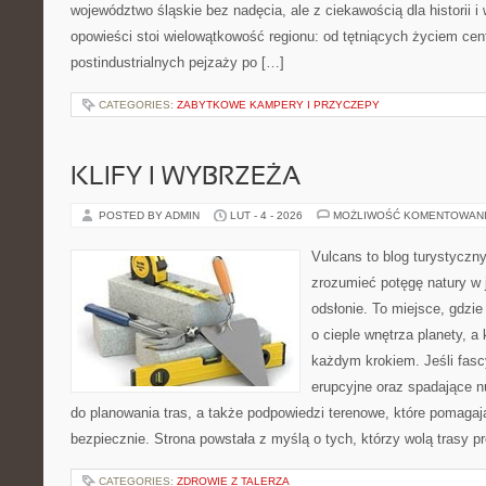
województwo śląskie bez nadęcia, ale z ciekawością dla historii 
opowieści stoi wielowątkowość regionu: od tętniących życiem cen
postindustrialnych pejzaży po […]
CATEGORIES:
ZABYTKOWE KAMPERY I PRZYCZEPY
KLIFY I WYBRZEŻA
POSTED BY ADMIN
LUT - 4 - 2026
MOŻLIWOŚĆ KOMENTOWAN
Vulcans to blog turystyczny
zrozumieć potęgę natury w j
odsłonie. To miejsce, gdzie
o cieple wnętrza planety, a 
każdym krokiem. Jeśli fascy
erupcyjne oraz spadające nu
do planowania tras, a także podpowiedzi terenowe, które pomaga
bezpiecznie. Strona powstała z myślą o tych, którzy wolą trasy 
CATEGORIES:
ZDROWIE Z TALERZA