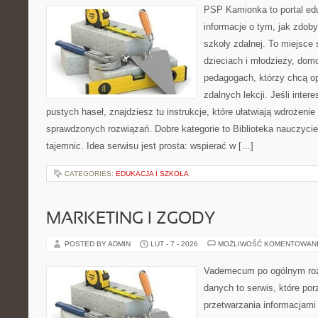
PSP Kamionka to portal edu
informacje o tym, jak zdo
szkoły zdalnej. To miejsce
dzieciach i młodzieży, do
pedagogach, którzy chcą 
zdalnych lekcji. Jeśli inter
pustych haseł, znajdziesz tu instrukcje, które ułatwiają wdrożeni
sprawdzonych rozwiązań. Dobre kategorie to Biblioteka nauczyci
tajemnic. Idea serwisu jest prosta: wspierać w […]
CATEGORIES:
EDUKACJA I SZKOŁA
MARKETING I ZGODY
POSTED BY ADMIN
LUT - 7 - 2026
MOŻLIWOŚĆ KOMENTOWAN
Vademecum po ogólnym roz
danych to serwis, które po
przetwarzania informacjami