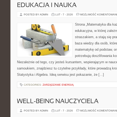
EDUKACJA I NAUKA
POSTED BY ADMIN
LUT - 7 - 2026
MOŻLIWOŚĆ KOMENTOWAN
Strona „Matematyka dla każ
edukacyjna, w której zależn
straszakiem, a stają się pr
baza wiedzy dla osób, któr
matematykę od podstaw, ora
potrzebują doszlifowania k
Niezależnie od tego, czy jesteś kursantem, wspierającym w nauc
samoukiem, znajdziesz tu czytelne przykłady, które prowadzą kr
Statystyka i Algebra. Ideą serwisu jest pokazanie, że […]
CATEGORIES:
ZARZĄDZANIE ENERGIĄ
WELL-BEING NAUCZYCIELA
POSTED BY ADMIN
LUT - 7 - 2026
MOŻLIWOŚĆ KOMENTOWAN