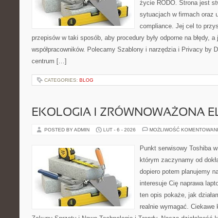
życie RODO. Strona jest st
sytuacjach w firmach oraz 
compliance. Jej cel to przy
przepisów w taki sposób, aby procedury były odporne na błędy, a 
współpracowników. Polecamy Szablony i narzędzia i Privacy by D
centrum […]
CATEGORIES:
BLOG
EKOLOGIA I ZRÓWNOWAŻONA E
POSTED BY ADMIN
LUT - 6 - 2026
MOŻLIWOŚĆ KOMENTOWAN
Punkt serwisowy Toshiba w
którym zaczynamy od dokład
dopiero potem planujemy na
interesuje Cię naprawa lap
ten opis pokaże, jak dział
realnie wymagać. Ciekawe k