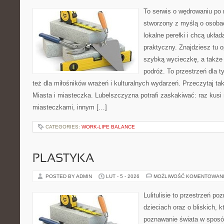
To serwis o wędrowaniu po r
stworzony z myślą o osobac
lokalne perełki i chcą ukł
praktyczny. Znajdziesz tu o
szybką wycieczkę, a także
podróż. To przestrzeń dla ty
też dla miłośników wrażeń i kulturalnych wydarzeń. Przeczytaj tak
Miasta i miasteczka. Lubelszczyzna potrafi zaskakiwać: raz kus
miasteczkami, innym […]
CATEGORIES:
WORK-LIFE BALANCE
PLASTYKA
POSTED BY ADMIN
LUT - 5 - 2026
MOŻLIWOŚĆ KOMENTOWAN
Lulitulisie to przestrzeń p
dzieciach oraz o bliskich, 
poznawanie świata w sposób