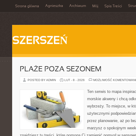
Agnieszka
Archiwum
Stru
Strona główna
Mój
Spis Treści
SZERSZEŃ
PLAŻE POZA SEZONEM
POSTED BY ADMIN
LUT - 8 - 2026
MOŻLIWOŚĆ KOMENTOWAN
Ten serwis to mapa inspirac
morskie akweny i chcą odkr
wybrzeży. To miejsce, w któ
użytecznymi podpowiedziam
przez planowanie, aż po be
marzysz o spokojnym week
znajdziesz tu treści, które pomogą Ci zamienić pomysł w sens