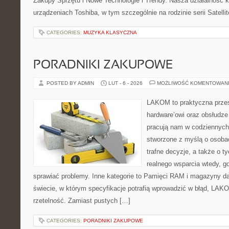
Zakupy Sprzętu i Nowe Technologie i Trendy. Nasza działalność k
urządzeniach Toshiba, w tym szczególnie na rodzinie serii Satell
CATEGORIES:
MUZYKA KLASYCZNA
PORADNIKI ZAKUPOWE
POSTED BY ADMIN
LUT - 6 - 2026
MOŻLIWOŚĆ KOMENTOWAN
LAKOM to praktyczna prze
hardware’owi oraz obsłudze
pracują nam w codziennych
stworzone z myślą o osoba
trafne decyzje, a także o ty
realnego wsparcia wtedy, 
sprawiać problemy. Inne kategorie to Pamięci RAM i magazyny da
świecie, w którym specyfikacje potrafią wprowadzić w błąd, LAKO
rzetelność. Zamiast pustych […]
CATEGORIES:
PORADNIKI ZAKUPOWE