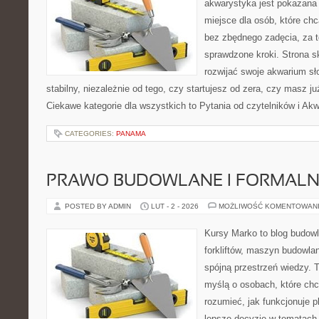
akwarystyka jest pokazana 
miejsce dla osób, które ch
bez zbędnego zadęcia, za t
sprawdzone kroki. Strona s
rozwijać swoje akwarium s
stabilny, niezależnie od tego, czy startujesz od zera, czy masz j
Ciekawe kategorie dla wszystkich to Pytania od czytelników i Ak
CATEGORIES:
PANAMA
PRAWO BUDOWLANE I FORMALN
POSTED BY ADMIN
LUT - 2 - 2026
MOŻLIWOŚĆ KOMENTOWAN
Kursy Marko to blog budowl
forkliftów, maszyn budowla
spójną przestrzeń wiedzy. 
myślą o osobach, które chc
rozumieć, jak funkcjonuje 
lepsze decyzje w tematach 