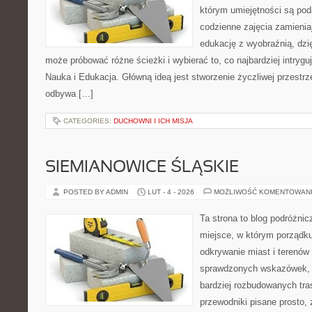
którym umiejętności są po
codzienne zajęcia zamienia
edukację z wyobraźnią, dz
może próbować różne ścieżki i wybierać to, co najbardziej intryguj
Nauka i Edukacja. Główną ideą jest stworzenie życzliwej przestrze
odbywa […]
CATEGORIES:
DUCHOWNI I ICH MISJA
SIEMIANOWICE ŚLĄSKIE
POSTED BY ADMIN
LUT - 4 - 2026
MOŻLIWOŚĆ KOMENTOWAN
Ta strona to blog podróżni
miejsce, w którym porządku
odkrywanie miast i terenów 
sprawdzonych wskazówek, 
bardziej rozbudowanych tra
przewodniki pisane prosto, 