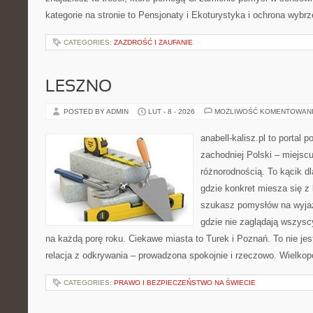
kategorie na stronie to Pensjonaty i Ekoturystyka i ochrona wybr
CATEGORIES:
ZAZDROŚĆ I ZAUFANIE
LESZNO
POSTED BY ADMIN
LUT - 8 - 2026
MOŻLIWOŚĆ KOMENTOWAN
anabell-kalisz.pl to portal
zachodniej Polski – miejscu
różnorodnością. To kącik d
gdzie konkret miesza się z 
szukasz pomysłów na wyjaz
gdzie nie zaglądają wszysc
na każdą porę roku. Ciekawe miasta to Turek i Poznań. To nie jest 
relacja z odkrywania – prowadzona spokojnie i rzeczowo. Wielkopo
CATEGORIES:
PRAWO I BEZPIECZEŃSTWO NA ŚWIECIE