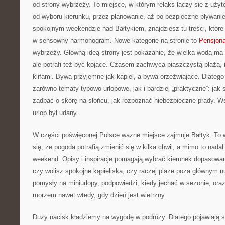
od strony wybrzeży. To miejsce, w którym relaks łączy się z uż
od wyboru kierunku, przez planowanie, aż po bezpieczne pływanie
spokojnym weekendzie nad Bałtykiem, znajdziesz tu treści, któr
w sensowny harmonogram. Nowe kategorie na stronie to
Pensjona
wybrzeży. Główną ideą strony jest pokazanie, że wielka woda ma 
ale potrafi też być kojące. Czasem zachwyca piaszczystą plażą,
klifami. Bywa przyjemne jak kąpiel, a bywa orzeźwiające. Dlatego
zarówno tematy typowo urlopowe, jak i bardziej „praktyczne”: jak 
zadbać o skórę na słońcu, jak rozpoznać niebezpieczne prądy. W
urlop był udany.
W części poświęconej Polsce ważne miejsce zajmuje Bałtyk. To w
się, że pogoda potrafią zmienić się w kilka chwil, a mimo to na
weekend. Opisy i inspiracje pomagają wybrać kierunek dopasowan
czy wolisz spokojne kąpieliska, czy raczej plaże poza głównym n
pomysły na miniurlopy, podpowiedzi, kiedy jechać w sezonie, ora
morzem nawet wtedy, gdy dzień jest wietrzny.
Duży nacisk kładziemy na wygodę w podróży. Dlatego pojawiają si