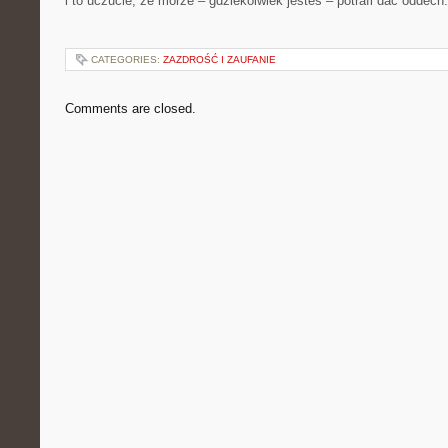
i to uczucie, że morze – gdziekolwiek jesteś – potrafi dać oddech.
CATEGORIES:
ZAZDROŚĆ I ZAUFANIE
Comments are closed.