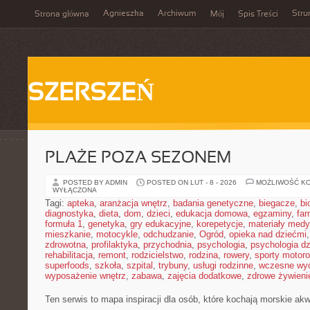
Agnieszka
Archiwum
Stru
Strona główna
Mój
Spis Treści
SZERSZEŃ
PLAŻE POZA SEZONEM
POSTED BY ADMIN
POSTED ON LUT - 8 - 2026
MOŻLIWOŚĆ K
WYŁĄCZONA
Tagi:
apteka
,
aranżacja wnętrz
,
badania genetyczne
,
biegacze
,
bi
diagnostyka
,
dieta
,
dom
,
dzieci
,
edukacja domowa
,
egzaminy
,
far
formuła 1
,
genetyka
,
gry edukacyjne
,
korepetycje
,
materiały med
mieszkanie
,
motocykle
,
odchudzanie
,
Ogród
,
opieka nad dziećmi
zdrowotna
,
profilaktyka
,
przychodnia
,
psychologia
,
psychologia dz
rehabilitacja
,
remont
,
rodzicielstwo
,
rodzina
,
rowery
,
sporty motor
superfoods
,
szkoła
,
szpital
,
trybuny
,
usługi rodzinne
,
wczesne wy
wyposażenie wnętrz
,
zabawa
,
zajęcia dodatkowe
,
zdrowe żywieni
Ten serwis to mapa inspiracji dla osób, które kochają morskie ak