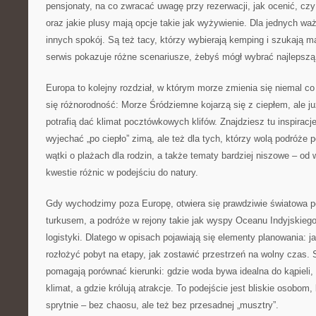
pensjonaty, na co zwracać uwagę przy rezerwacji, jak ocenić, cz
oraz jakie plusy mają opcje takie jak wyżywienie. Dla jednych waż
innych spokój. Są też tacy, którzy wybierają kemping i szukają 
serwis pokazuje różne scenariusze, żebyś mógł wybrać najlepszą
Europa to kolejny rozdział, w którym morze zmienia się niemal co 
się różnorodność: Morze Śródziemne kojarzą się z ciepłem, ale j
potrafią dać klimat pocztówkowych klifów. Znajdziesz tu inspiracj
wyjechać „po ciepło” zimą, ale też dla tych, którzy wolą podróże
wątki o plażach dla rodzin, a także tematy bardziej niszowe – od 
kwestie różnic w podejściu do natury.
Gdy wychodzimy poza Europę, otwiera się prawdziwie światowa p
turkusem, a podróże w rejony takie jak wyspy Oceanu Indyjskieg
logistyki. Dlatego w opisach pojawiają się elementy planowania: ja
rozłożyć pobyt na etapy, jak zostawić przestrzeń na wolny czas. S
pomagają porównać kierunki: gdzie woda bywa idealna do kąpieli, 
klimat, a gdzie królują atrakcje. To podejście jest bliskie osobom
sprytnie – bez chaosu, ale też bez przesadnej „musztry”.