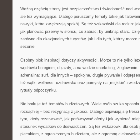
Ważną częścią strony jest bezpieczeństwo i świadomość nad wodą
ale też wymagające. Dlatego poruszamy tematy takie jak falowanie
nawyki, które zwiększają spokój. Są też wskazówki dla rodzin: jak
jak planować przerwy w słońcu, co zabrać, by uniknąć otarć. Dzię
zarówno dla okazjonalnych turystów, jak i dla tych, którzy morze 
sezonie.
Osobny blok inspiracji dotyczy aktywności. Morze to nie tylko leż
wędrówki brzegiem, objazdy, a na wodzie snorkeling, żeglowanie.
adrenalina: surf, dla innych – spokojne, długie pływanie i odprężen
też wątki wellness: uzdrowiska oraz pomysły na „miękkie” zwiedza
rytuały odpoczynku.
Nie brakuje też tematów budżetowych. Wiele osób szuka sposobu
rozsądniej – bez rezygnacji z jakości. Dlatego pojawiają się treśc
tym, kiedy rezerwować, jak porównywać oferty i jak wybierać miej
stosunek wydatków do doświadczeń. Są też wskazówki dla osób p
plecakiem, z ograniczonym budżetem, ale z ogromną ciekawością ś