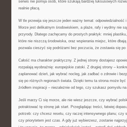
serwis nie pomija osób, które szukają bardziej luksusowych rozwi
realnie płacą.
W tle przewija się jeszcze jeden ważny temat: odpowiedzialność 
Morze jest delikatnym środowiskiem, a plaże, rafy i wydmy nie są 
przyrody. Dlatego zachęcamy do prostych praktyk: mniej plastiku
które nie niszczą środowiska, oraz wspierania miejsc, które dbają
pozwala cieszyć się podróżami bez poczucia, że zostawia się po 
Całość ma charakter praktyczny. Z jednej strony dostajesz opowie
rozpalają wyobraźnię: europejskie zatoki. Z drugiej strony – konkr
zaplanować dzień, jak wybrać nocleg, jak zadbać o zdrowie i bez
się po różnych regionach świata. Dzięki temu ta strona może być 
źródłem inspiracji – niezależnie od tego, czy szukasz pomysłu na
Jeśli marzy Ci się morze, ale nie wiesz jeszcze, czy wybrać pol
potraktować tę stronę jak start. Przeglądając treści, łatwiej dopa
potrzeb: czy chcesz resetu, czy raczej intensywnego planu; czy s
czy priorytetem jest czas. A gdy już wybierzesz, zostanie najprz