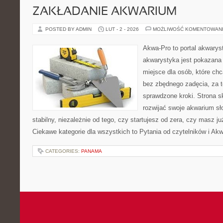
ZAKŁADANIE AKWARIUM
POSTED BY ADMIN
LUT - 2 - 2026
MOŻLIWOŚĆ KOMENTOWAN
Akwa-Pro to portal akwarys
akwarystyka jest pokazana 
miejsce dla osób, które ch
bez zbędnego zadęcia, za t
sprawdzone kroki. Strona s
rozwijać swoje akwarium s
stabilny, niezależnie od tego, czy startujesz od zera, czy masz j
Ciekawe kategorie dla wszystkich to Pytania od czytelników i Ak
CATEGORIES:
PANAMA