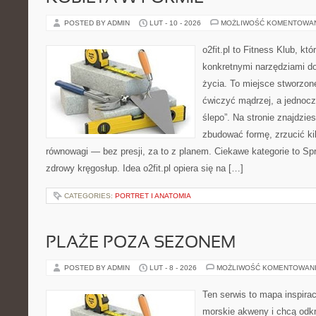
POSTED BY ADMIN
LUT - 10 - 2026
MOŻLIWOŚĆ KOMENTOWA
o2fit.pl to Fitness Klub, kt
konkretnymi narzędziami do
życia. To miejsce stworzon
ćwiczyć mądrzej, a jednocze
ślepo”. Na stronie znajdzie
zbudować formę, zrzucić ki
równowagi — bez presji, za to z planem. Ciekawe kategorie to Sprzę
zdrowy kręgosłup. Idea o2fit.pl opiera się na […]
CATEGORIES:
PORTRET I ANATOMIA
PLAŻE POZA SEZONEM
POSTED BY ADMIN
LUT - 8 - 2026
MOŻLIWOŚĆ KOMENTOWAN
Ten serwis to mapa inspirac
morskie akweny i chcą odkr