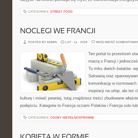
CATEGORIES:
STREET FOOD
NOCLEGI WE FRANCJI
POSTED BY ADMIN
LUT - 11 - 2026
MOŻLIWOŚĆ KOMENTOWA
Ten portal to przestrzeń st
marzą o Francji i jednocześn
To miks dwóch światów: wę
Sekwaną oraz opanowywania
komunikację w rozmowach z
inspiracji na urlop, ale te
kulturę i mówić pewniej, tutaj znajdziesz treści zbudowane właś
podejściu. Kategorie to Francja oczami Polaków i Francja solo lu
CATEGORIES:
OSOBY NIEPEŁNOSPRAWNE
KOBIETA W FORMIE