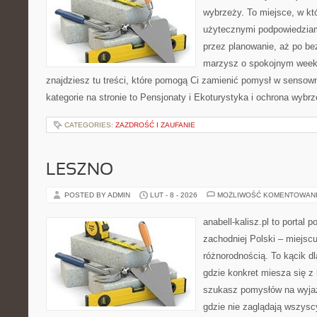
wybrzeży. To miejsce, w któ
użytecznymi podpowiedziam
przez planowanie, aż po be
marzysz o spokojnym week
znajdziesz tu treści, które pomogą Ci zamienić pomysł w sens
kategorie na stronie to Pensjonaty i Ekoturystyka i ochrona wybr
CATEGORIES:
ZAZDROŚĆ I ZAUFANIE
LESZNO
POSTED BY ADMIN
LUT - 8 - 2026
MOŻLIWOŚĆ KOMENTOWAN
anabell-kalisz.pl to portal
zachodniej Polski – miejscu
różnorodnością. To kącik d
gdzie konkret miesza się z 
szukasz pomysłów na wyjaz
gdzie nie zaglądają wszysc