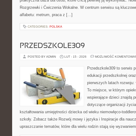
praktyczna baza dla osób, które chcą pewniej ją wykonywać. Now
Rozgrzewki i Ćwiczenia Wokalne. W centrum serwisu są kluczo
alfabetu: metrum, praca z […]
CATEGORIES:
POLSKA
PRZEDSZKOLE309
POSTED BY ADMIN
LUT - 15 - 2026
MOŻLIWOŚĆ KOMENTOWA
Przedszkole309 to serwis 
edukacji przedszkolnej ora
pierwszych latach rozwoju: 
To miejsce, w którym opie
wspierające dzieci znajdą 
dotyczące organizacji życi
kształtowania umiejętności dziecka od wieku niemowlęco-toddlero
szkoły. Zobacz także Rozwój mowy i języka i Inspiracje dla nauczy
upraszczanie tematów, które dla wielu rodzin stają się wyzwaniem