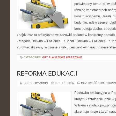
poświęcony temu, co w prak
różnicę w elementach nośn
konstrukcyjnemu. Jeżeli in
budynku, odświeżenie, plat
konstrukcja dachu, stropod
znajdziesz tu praktyczne wskazówki podane w konkretny sposób,
kategorie Drewno w Łazience i Kuchni i Drewno w Łazience i Kuch
surowiec drzewny widziane z kilku perspektyw naraz: inżynierskie
CATEGORIES:
GRY PLANSZOWE IMPREZOWE
REFORMA EDUKACJI
POSTED BY ADMIN
LUT - 12 - 2026
MOŻLIWOŚĆ KOMENTOWA
Placówka edukacyjna w Pop
którym kształcenie idzie w
Witryna szkolapopow.pl opi
akcentuje misję starań naucz