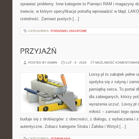
sprawiać problemy. Inne kategorie to Pamięci RAM i magazyny da
świecie, w którym specyfikacje potrafią wprowadzić w błąd, LAKO
rzetelność. Zamiast pustych […]
CATEGORIES:
PORADNIKI ZAKUPOWE
PRZYJAŹŃ
POSTED BY ADMIN
LUT - 6 - 2026
MOŻLIWOŚĆ KOMENTOWAN
Lovsy.pl to zakątek pełne 
spotyka się z rutyną i zami
pamiątkę serca. To portal d
dla zabieganych, którzy potr
wyrażenia uczuć. Lovsy.pl 
miłość – zamiast tego opow
buduje się z drobiazgów: z obecności, z dialogu, z wybaczania i 
autentyczne. Zobacz kategorie Strata i Żałoba i Wstyd […]
CATEGORIES:
DOMINIKANA