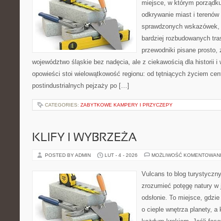
miejsce, w którym porządku
odkrywanie miast i terenów 
sprawdzonych wskazówek, 
bardziej rozbudowanych tra
przewodniki pisane prosto, 
województwo śląskie bez nadęcia, ale z ciekawością dla historii 
opowieści stoi wielowątkowość regionu: od tętniących życiem cen
postindustrialnych pejzaży po […]
CATEGORIES:
ZABYTKOWE KAMPERY I PRZYCZEPY
KLIFY I WYBRZEŻA
POSTED BY ADMIN
LUT - 4 - 2026
MOŻLIWOŚĆ KOMENTOWAN
Vulcans to blog turystyczny
zrozumieć potęgę natury w j
odsłonie. To miejsce, gdzie
o cieple wnętrza planety, a 