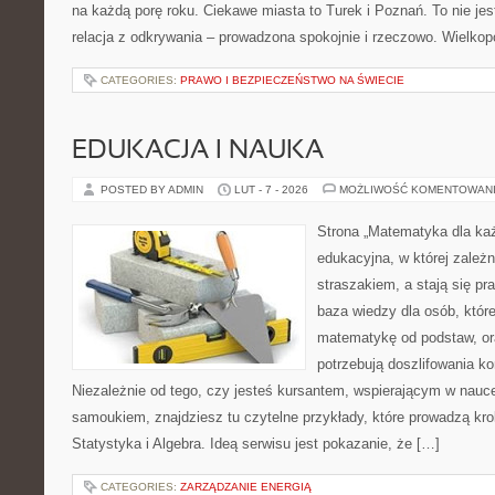
na każdą porę roku. Ciekawe miasta to Turek i Poznań. To nie jest 
relacja z odkrywania – prowadzona spokojnie i rzeczowo. Wielkopo
CATEGORIES:
PRAWO I BEZPIECZEŃSTWO NA ŚWIECIE
EDUKACJA I NAUKA
POSTED BY ADMIN
LUT - 7 - 2026
MOŻLIWOŚĆ KOMENTOWAN
Strona „Matematyka dla każ
edukacyjna, w której zależn
straszakiem, a stają się pr
baza wiedzy dla osób, któr
matematykę od podstaw, ora
potrzebują doszlifowania k
Niezależnie od tego, czy jesteś kursantem, wspierającym w nauc
samoukiem, znajdziesz tu czytelne przykłady, które prowadzą kr
Statystyka i Algebra. Ideą serwisu jest pokazanie, że […]
CATEGORIES:
ZARZĄDZANIE ENERGIĄ