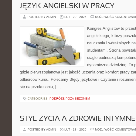
JĘZYK ANGIELSKI W PRACY
POSTED BY ADMIN
LUT - 20 - 2026
MOŻLIWOŚĆ KOMENTOWA
Kongres Anglistów to przes
angielskiego, którzy poszuk
nauczania i wdrażalnych na
studentami. Strona powstał
ciągle podnoszą kompetencj
dynamiczną dziedzinę. To pun
gdzie pierwszoplanowa jest jakość uczenia oraz komfort pracy za
odbiorców kursu. Polecamy Błędy językowe i Czytanie i rozumienie
się na przekonaniu, […]
CATEGORIES:
PODRÓŻE POZA SEZONEM
STYL ŻYCIA A ZDROWIE INTYMNE
POSTED BY ADMIN
LUT - 18 - 2026
MOŻLIWOŚĆ KOMENTOWA