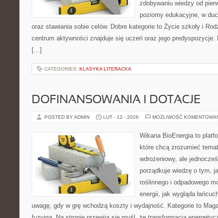
zdobywaniu wiedzy od pierw
poziomy edukacyjne, w du
oraz stawiania sobie celów. Dobre kategorie to Życie szkoły i Ro
centrum aktywności znajduje się uczeń oraz jego predyspozycje.
[…]
CATEGORIES:
KLASYKA LITERACKA
DOFINANSOWANIA I DOTACJE
POSTED BY ADMIN
LUT - 12 - 2026
MOŻLIWOŚĆ KOMENTOWA
Wikana BioEnergia to platf
które chcą zrozumieć temat
wdrożeniowy, ale jednocześ
porządkuje wiedzę o tym, 
roślinnego i odpadowego mo
energii, jak wygląda łańcu
uwagę, gdy w grę wchodzą koszty i wydajność. Kategorie to Maga
fuzyjna. Na stronie przewija się myśl, że transformacja energetyc