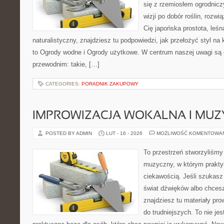
się z rzemiosłem ogrodnicz
wizji po dobór roślin, rozwią
Cię japońska prostota, leś
naturalistyczny, znajdziesz tu podpowiedzi, jak przełożyć styl na 
to Ogrody wodne i Ogrody użytkowe. W centrum naszej uwagi s
przewodnim: takie, […]
CATEGORIES:
PORADNIK ZAKUPOWY
IMPROWIZACJA WOKALNA I MU
POSTED BY ADMIN
LUT - 16 - 2026
MOŻLIWOŚĆ KOMENTOWA
To przestrzeń stworzyliśmy
muzyczny, w którym prakty
ciekawością. Jeśli szukasz 
świat dźwięków albo chces
znajdziesz tu materiały pr
do trudniejszych. To nie je