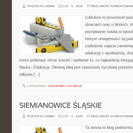
POSTED BY ADMIN
LUT - 5 - 2026
MOŻLIWOŚĆ KOMENTOWAN
Lulitulisie to przestrzeń p
dzieciach oraz o bliskich, 
poznawanie świata w sposób
którym umiejętności są po
codzienne zajęcia zamienia
edukację z wyobraźnią, dz
może próbować różne ścieżki i wybierać to, co najbardziej intryguj
Nauka i Edukacja. Główną ideą jest stworzenie życzliwej przestrze
odbywa […]
CATEGORIES:
DUCHOWNI I ICH MISJA
SIEMIANOWICE ŚLĄSKIE
POSTED BY ADMIN
LUT - 4 - 2026
MOŻLIWOŚĆ KOMENTOWAN
Ta strona to blog podróżni