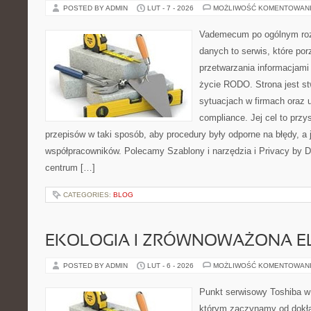
POSTED BY ADMIN
LUT - 7 - 2026
MOŻLIWOŚĆ KOMENTOWAN
Vademecum po ogólnym roz
danych to serwis, które po
przetwarzania informacjami
życie RODO. Strona jest st
sytuacjach w firmach oraz 
compliance. Jej cel to przy
przepisów w taki sposób, aby procedury były odporne na błędy, a 
współpracowników. Polecamy Szablony i narzędzia i Privacy by D
centrum […]
CATEGORIES:
BLOG
EKOLOGIA I ZRÓWNOWAŻONA E
POSTED BY ADMIN
LUT - 6 - 2026
MOŻLIWOŚĆ KOMENTOWAN
Punkt serwisowy Toshiba w
którym zaczynamy od dokład