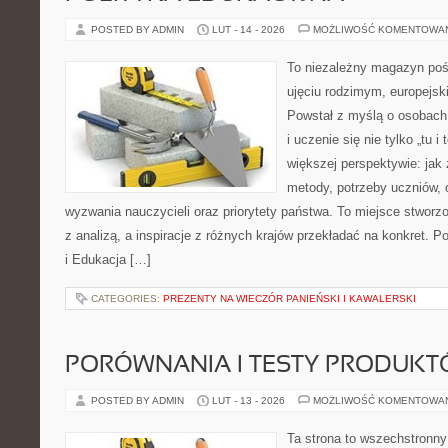
POSTED BY ADMIN
LUT - 14 - 2026
MOŻLIWOŚĆ KOMENTOWA
To niezależny magazyn poś
ujęciu rodzimym, europejs
Powstał z myślą o osobach,
i uczenie się nie tylko „tu i
większej perspektywie: jak 
metody, potrzeby uczniów, 
wyzwania nauczycieli oraz priorytety państwa. To miejsce stworzo
z analizą, a inspiracje z różnych krajów przekładać na konkret. 
i Edukacja […]
CATEGORIES:
PREZENTY NA WIECZÓR PANIEŃSKI I KAWALERSKI
PORÓWNANIA I TESTY PRODUK
POSTED BY ADMIN
LUT - 13 - 2026
MOŻLIWOŚĆ KOMENTOWA
Ta strona to wszechstronny