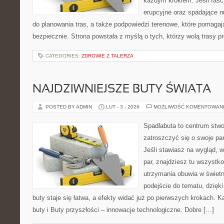
każdym krokiem. Jeśli fascy
erupcyjne oraz spadające nu
do planowania tras, a także podpowiedzi terenowe, które pomaga
bezpiecznie. Strona powstała z myślą o tych, którzy wolą trasy 
CATEGORIES:
ZDROWIE Z TALERZA
NAJDZIWNIEJSZE BUTY ŚWIATA
POSTED BY ADMIN
LUT - 3 - 2026
MOŻLIWOŚĆ KOMENTOWAN
Spadlabuta to centrum stwo
zatroszczyć się o swoje pa
Jeśli stawiasz na wygląd, w
par, znajdziesz tu wszystko
utrzymania obuwia w świet
podejście do tematu, dzięk
buty staje się łatwa, a efekty widać już po pierwszych krokach. 
buty i Buty przyszłości – innowacje technologiczne. Dobre […]