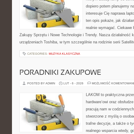
dopiero potem planujemy na
interesuje Cię naprawa lap
ten opis pokaże, jak dział
realnie wymagać. Ciekawe k
Zakupy Sprzętu i Nowe Technologie i Trendy. Nasza działalność k
urządzeniach Toshiba, w tym szczególnie na rodzinie serii Satell
CATEGORIES:
MUZYKA KLASYCZNA
PORADNIKI ZAKUPOWE
POSTED BY ADMIN
LUT - 6 - 2026
MOŻLIWOŚĆ KOMENTOWAN
LAKOM to praktyczna prze
hardware’owi oraz obsłudze
pracują nam w codziennych
stworzone z myślą o osoba
trafne decyzje, a także o ty
realnego wsparcia wtedy, 