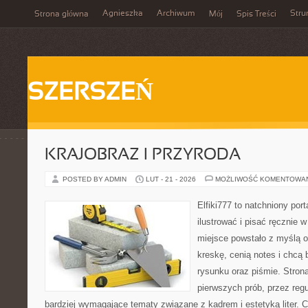
Agnieszka
Archiwum
Stru
Strona główna
Mój
Spis Treści
SZERSZEŃ
KRAJOBRAZ I PRZYRODA
POSTED BY ADMIN
LUT - 21 - 2026
MOŻLIWOŚĆ KOMENTOWA
Elfiki777 to natchniony port
ilustrować i pisać ręcznie
miejsce powstało z myślą o
kreskę, cenią notes i chcą
rysunku oraz piśmie. Stron
pierwszych prób, przez regu
bardziej wymagające tematy związane z kadrem i estetyką liter. Ci