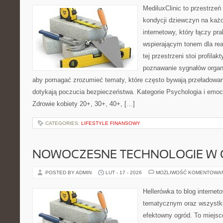
MediluxClinic to przestrzeń
kondycji dziewczyn na każd
internetowy, który łączy pr
wspierającym tonem dla re
tej przestrzeni stoi profila
poznawanie sygnałów organ
aby pomagać zrozumieć tematy, które często bywają przeładowan
dotykają poczucia bezpieczeństwa. Kategorie Psychologia i emocj
Zdrowie kobiety 20+, 30+, 40+, […]
CATEGORIES:
LIFESTYLE FINANSOWY
NOWOCZESNE TECHNOLOGIE W 
POSTED BY ADMIN
LUT - 17 - 2026
MOŻLIWOŚĆ KOMENTOWA
Hellerówka to blog interne
tematycznym oraz wszystk
efektowny ogród. To miejs