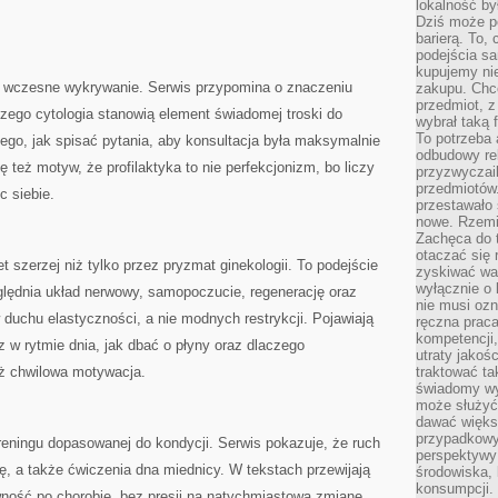
lokalność by
Dziś może po
barierą. To,
podejścia sa
kupujemy nie
t wczesne wykrywanie. Serwis przypomina o znaczeniu
zakupu. Chc
przedmiot, z
czego cytologia stanowią element świadomej troski do
wybrał taką 
To potrzeba 
tego, jak spisać pytania, aby konsultacja była maksymalnie
odbudowy rel
ę też motyw, że profilaktyka to nie perfekcjonizm, bo liczy
przyzwyczail
przedmiotów.
c siebie.
przestawało 
nowe. Rzemio
Zachęca do t
otaczać się 
et szerzej niż tylko przez pryzmat ginekologii. To podejście
zyskiwać wa
wyłącznie o 
względnia układ nerwowy, samopoczucie, regenerację oraz
nie musi oz
duchu elastyczności, a nie modnych restrykcji. Pojawiają
ręczna prac
kompetencji,
rz w rytmie dnia, jak dbać o płyny oraz dlaczego
utraty jakoś
ż chwilowa motywacja.
traktować ta
świadomy wy
może służyć 
dawać większ
przypadkowy
reningu dopasowanej do kondycji. Serwis pokazuje, że ruch
perspektywy 
, a także ćwiczenia dna miednicy. W tekstach przewijają
środowiska, 
konsumpcji.
ność po chorobie, bez presji na natychmiastową zmianę.