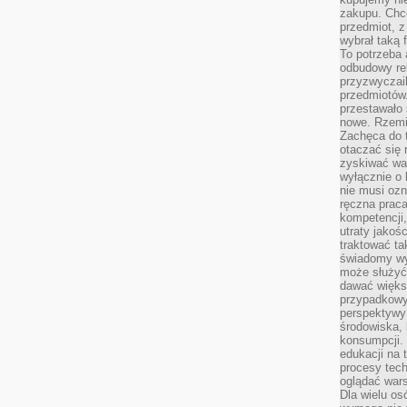
zakupu. Chc
przedmiot, z
wybrał taką 
To potrzeba 
odbudowy rel
przyzwyczail
przedmiotów.
przestawało 
nowe. Rzemio
Zachęca do t
otaczać się 
zyskiwać wa
wyłącznie o 
nie musi oz
ręczna prac
kompetencji,
utraty jakoś
traktować ta
świadomy wy
może służyć 
dawać większ
przypadkowy
perspektywy 
środowiska, 
konsumpcji.
edukacji na
procesy tec
oglądać wars
Dla wielu os