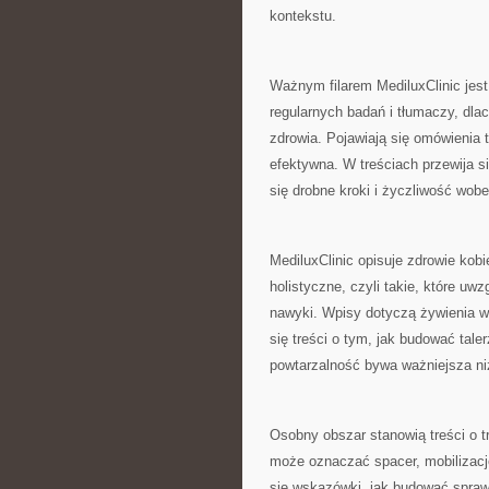
kontekstu.
Ważnym filarem MediluxClinic jes
regularnych badań i tłumaczy, dla
zdrowia. Pojawiają się omówienia 
efektywna. W treściach przewija si
się drobne kroki i życzliwość wobe
MediluxClinic opisuje zdrowie kobi
holistyczne, czyli takie, które u
nawyki. Wpisy dotyczą żywienia w 
się treści o tym, jak budować tale
powtarzalność bywa ważniejsza ni
Osobny obszar stanowią treści o t
może oznaczać spacer, mobilizację
się wskazówki, jak budować spraw