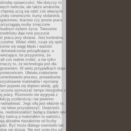
otrzebę sprawczości. Nie dotyczy to
owych twórców, ale także amatorów,
 chętniej uczą się robić coś własnymi
ztaty ceramiczne, kursy stolarskie,
oligatorstwo, tkactwo czy proste prace
 przyciągają osoby zmęczone
rtualnym trybem życia. Tworzenie
rzedmiotu daje inne poczucie
niż praca przy ekranie. Jest konkretne,
 czytelne. Widać efekt, czuje się opór
ozumie się wagę błędu i wartość
 doświadczenie porządkujące, a
wieżające, bo przypomina, że
afi coś realnie zrobić, a nie tylko
znaczy to, że technologia jest dla
agrożeniem. W wielu przypadkach staje
zymierzeńcem. Ułatwia znalezienie
okumentowanie procesu, prowadzenie
pozyskiwanie materiałów i wymianę
lem pojawia się dopiero wtedy, gdy
 zaczyna wymuszać tempo niezgodne z
ej pracy. Rzemiosło nie wygrywa z
ukcją szybkością i nie powinno
 naśladować. Jego siłą jest właśnie to,
 się łatwo przyspieszyć. Uważność,
ie, niedoskonałość będąca śladem ręki
ędzy twórcą a materiałem to wartości,
ają aktualne niezależnie od liczby
ędzi. Być może dlatego rzemiosło tak
duje się dzisiaj. Nie jest ucieczką od