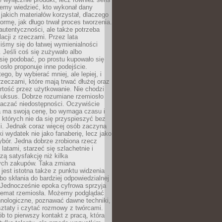
emy wiedzieć, kto wykonał dany
 jakich materiałów korzystał, dlaczego
formę, jak długo trwał proces tworzenia.
autentyczności, ale także potrzeba
acji z rzeczami. Przez lata
iśmy się do łatwej wymienialności
 Jeśli coś się zużywało albo
się podobać, po prostu kupowało się
sło proponuje inne podejście.
ego, by wybierać mniej, ale lepiej, i
rzeczami, które mają trwać dłużej oraz
rtość przez użytkowanie. Nie chodzi
luksus. Dobrze rozumiane rzemiosło
naczać niedostępności. Oczywiście
a ma swoją cenę, bo wymaga czasu i
 których nie da się przyspieszyć bez
ci. Jednak coraz więcej osób zaczyna
ki wydatek nie jako fanaberię, lecz jako
bór. Jedna dobrze zrobiona rzecz
latami, starzeć się szlachetnie i
ą satysfakcję niż kilka
ch zakupów. Taka zmiana
jest istotna także z punktu widzenia
bo skłania do bardziej odpowiedzialnej
 Jednocześnie epoka cyfrowa sprzyja
 temat rzemiosła. Możemy podglądać
hnologiczne, poznawać dawne techniki,
ztaty i czytać rozmowy z twórcami.
ób to pierwszy kontakt z pracą, która