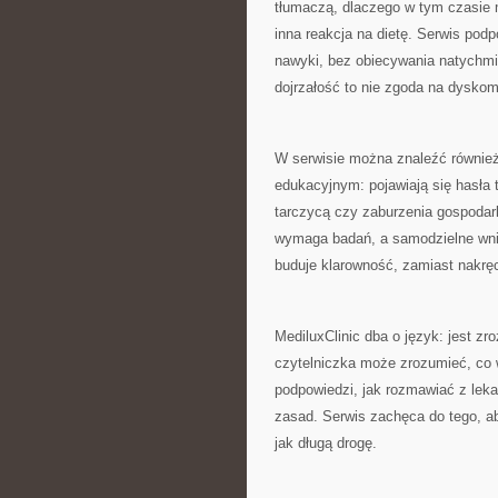
tłumaczą, dlaczego w tym czasie 
inna reakcja na dietę. Serwis pod
nawyki, bez obiecywania natychmi
dojrzałość to nie zgoda na dyskomf
W serwisie można znaleźć również
edukacyjnym: pojawiają się hasła t
tarczycą czy zaburzenia gospodar
wymaga badań, a samodzielne wni
buduje klarowność, zamiast nakręc
MediluxClinic dba o język: jest zr
czytelniczka może zrozumieć, co w
podpowiedzi, jak rozmawiać z leka
zasad. Serwis zachęca do tego, ab
jak długą drogę.