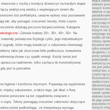
wraca zainte
ci stworzone z myślą o kondycji dziewczyn na każdym etapie
reliktem prz
nowym kontek
ry łączy praktyczną wiedzę z wspierającym tonem dla
właśnie w ep
rzestrzeni stoi profilaktyka, uważne wybory oraz poznawanie
paradoksalne
przestrzeni 
ją tak, aby pomagać zrozumieć tematy, które często
zaczynają mi
które noszą 
nocześnie dotykają poczucia bezpieczeństwa. Kategorie
których nie 
nekologiczne
i Zdrowie kobiety 20+, 30+, 40+, 50+. Na
seryjnego w
meble od lok
 materiały poświęcone fizjologii cyklu, jego indywidualnym
notesy opra
 sygnały, które mogą świadczyć o zaburzeniu równowagi.
biżuteria tw
tylko estety
blemy takie jak skurczowe bóle podbrzusza, krwawienia
skupieniu i
przez pośpi
edmiesiączkowe czy spadki energii. Każdy temat jest
powstawało w
 upraszcza nadmiernie, tylko zachęca do konstruktywnej
wartością s
nie jest je
gdy jest to potrzebne.
metod bez ż
często łączy
Rzemieślnic
społeczności
na higienie i komforcie intymnym. Pojawiają się wyjaśnienia
dokumentują
klientami be
c między zakażeniem, a także tego, jak dbać o florę
marek społec
erwisie poruszane są też zagadnienia związane z
efektem koń
do jego pows
a o ciążę. Teksty pomagają zrozumieć zależności dotyczące
pracownia m
różnych miej
jednocześnie podkreślając, że interpretacja wymaga