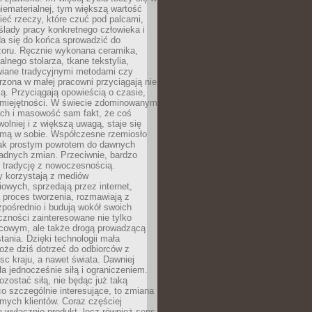
niematerialnej, tym większą wartość
eć rzeczy, które czuć pod palcami,
ślady pracy konkretnego człowieka i
da się do końca sprowadzić do
zoru. Ręcznie wykonana ceramika,
alnego stolarza, tkane tekstylia,
wiane tradycyjnymi metodami czy
orzona w małej pracowni przyciągają nie
ką. Przyciągają opowieścią o czasie,
 umiejętności. W świecie zdominowanym
ech i masowość sam fakt, że coś
olniej i z większą uwagą, staje się
amą w sobie. Współczesne rzemiosło
dnak prostym powrotem do dawnych
adnych zmian. Przeciwnie, bardzo
 tradycję z nowoczesnością.
y korzystają z mediów
owych, sprzedają przez internet,
 proces tworzenia, rozmawiają z
zpośrednio i budują wokół swoich
zności zainteresowane nie tylko
cowym, ale także drogą prowadzącą
tania. Dzięki technologii mała
oże dziś dotrzeć do odbiorców z
sc kraju, a nawet świata. Dawniej
ła jednocześnie siłą i ograniczeniem.
zostać siłą, nie będąc już taką
 co szczególnie interesujące, to zmiana
mych klientów. Coraz częściej
 wyłącznie produkt, lecz również sens