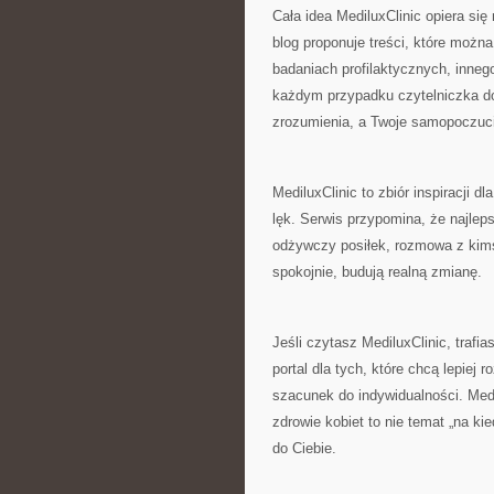
Cała idea MediluxClinic opiera się
blog proponuje treści, które możn
badaniach profilaktycznych, inneg
każdym przypadku czytelniczka d
zrozumienia, a Twoje samopoczucie
MediluxClinic to zbiór inspiracji 
lęk. Serwis przypomina, że najleps
odżywczy posiłek, rozmowa z kimś
spokojnie, budują realną zmianę.
Jeśli czytasz MediluxClinic, trafi
portal dla tych, które chcą lepiej 
szacunek do indywidualności. Med
zdrowie kobiet to nie temat „na ki
do Ciebie.