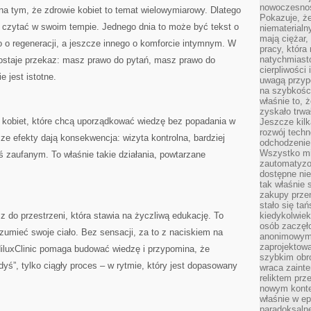
nowoczesnośc
 na tym, że zdrowie kobiet to temat wielowymiarowy. Dlatego
Pokazuje, że
a czytać w swoim tempie. Jednego dnia to może być tekst o
niematerialn
mają ciężar,
o o regeneracji, a jeszcze innego o komforcie intymnym. W
pracy, która
natychmiast
ostaje przekaz: masz prawo do pytań, masz prawo do
cierpliwości
 jest istotne.
uwagą przyp
na szybkośc
właśnie to, 
zyskało trwa
dla kobiet, które chcą uporządkować wiedzę bez popadania w
Jeszcze kilk
rozwój techn
ze efekty dają konsekwencja: wizyta kontrolna, bardziej
odchodzenie
Wszystko mia
 zaufanym. To właśnie takie działania, powtarzane
zautomatyzow
dostępne ni
tak właśnie 
zakupy przen
stało się ta
asz do przestrzeni, która stawia na życzliwą edukację. To
kiedykolwiek
osób zaczęł
rozumieć swoje ciało. Bez sensacji, za to z naciskiem na
anonimowymi
zaprojektow
iluxClinic pomaga budować wiedzę i przypomina, że
szybkim obro
edyś”, tylko ciągły proces – w rytmie, który jest dopasowany
wraca zainte
reliktem prz
nowym kontek
właśnie w ep
paradoksalne