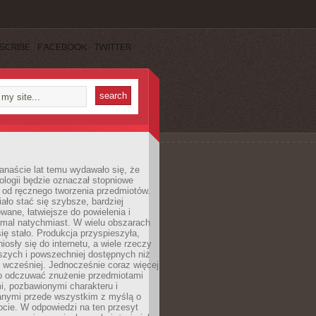
SCRIBE
FACEBOOK
TWITTER
anaście lat temu wydawało się, że
ologii będzie oznaczał stopniowe
 od ręcznego tworzenia przedmiotów.
ło stać się szybsze, bardziej
ane, łatwiejsze do powielenia i
emal natychmiast. W wielu obszarach
się stało. Produkcja przyspieszyła,
iosły się do internetu, a wiele rzeczy
ńszych i powszechniej dostępnych niż
 wcześniej. Jednocześnie coraz więcej
o odczuwać znużenie przedmiotami
, pozbawionymi charakteru i
anymi przede wszystkim z myślą o
cie. W odpowiedzi na ten przesyt