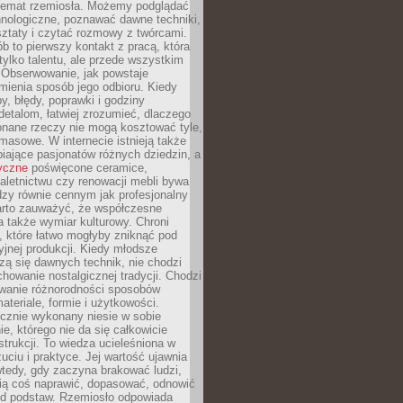
 temat rzemiosła. Możemy podglądać
hnologiczne, poznawać dawne techniki,
ztaty i czytać rozmowy z twórcami.
ób to pierwszy kontakt z pracą, która
ylko talentu, ale przede wszystkim
. Obserwowanie, jak powstaje
mienia sposób jego odbioru. Kiedy
y, błędy, poprawki i godziny
etalom, łatwiej zrozumieć, dlaczego
onane rzeczy nie mogą kosztować tyle,
masowe. W internecie istnieją także
iające pasjonatów różnych dziedzin, a
yczne
poświęcone ceramice,
kaletnictwu czy renowacji mebli bywa
zy równie cennym jak profesjonalny
arto zauważyć, że współczesne
 także wymiar kulturowy. Chroni
, które łatwo mogłyby zniknąć pod
jnej produkcji. Kiedy młodsze
zą się dawnych technik, nie chodzi
chowanie nostalgicznej tradycji. Chodzi
wanie różnorodności sposobów
ateriale, formie i użytkowości.
ęcznie wykonany niesie w sobie
e, którego nie da się całkowicie
strukcji. To wiedza ucieleśniona w
uciu i praktyce. Jej wartość ujawnia
wtedy, gdy zaczyna brakować ludzi,
fią coś naprawić, dopasować, odnowić
 od podstaw. Rzemiosło odpowiada