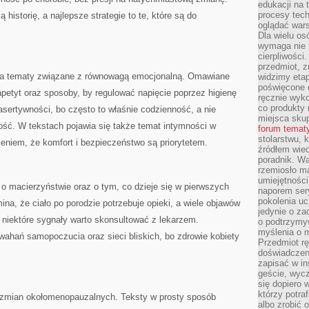
edukacji na
procesy tec
 historię, a najlepsze strategie to te, które są do
oglądać wars
Dla wielu os
wymaga nie t
cierpliwości
przedmiot, z
e na tematy związane z równowagą emocjonalną. Omawiane
widzimy etap
poświęcone d
apetyt oraz sposoby, by regulować napięcie poprzez higienę
ręcznie wyk
co produkty 
sertywności, bo często to właśnie codzienność, a nie
miejsca skup
ność. W tekstach pojawia się także temat intymności w
forum temat
stolarstwu, 
eniem, że komfort i bezpieczeństwo są priorytetem.
źródłem wied
poradnik. W
rzemiosło ma
umiejętności
y o macierzyństwie oraz o tym, co dzieje się w pierwszych
naporem sery
pokolenia uc
na, że ciało po porodzie potrzebuje opieki, a wiele objawów
jedynie o za
 niektóre sygnały warto skonsultować z lekarzem.
o podtrzymy
myślenia o m
ahań samopoczucia oraz sieci bliskich, bo zdrowie kobiety
Przedmiot r
doświadczeni
zapisać w in
geście, wycz
się dopiero 
którzy potra
p zmian okołomenopauzalnych. Teksty w prosty sposób
albo zrobić