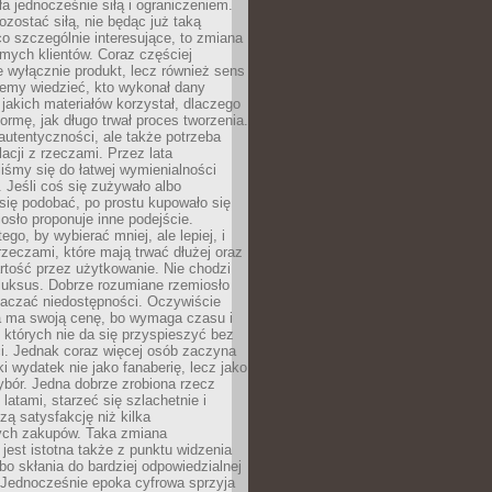
ła jednocześnie siłą i ograniczeniem.
zostać siłą, nie będąc już taką
 co szczególnie interesujące, to zmiana
mych klientów. Coraz częściej
 wyłącznie produkt, lecz również sens
emy wiedzieć, kto wykonał dany
 jakich materiałów korzystał, dlaczego
formę, jak długo trwał proces tworzenia.
autentyczności, ale także potrzeba
acji z rzeczami. Przez lata
iśmy się do łatwej wymienialności
 Jeśli coś się zużywało albo
się podobać, po prostu kupowało się
sło proponuje inne podejście.
ego, by wybierać mniej, ale lepiej, i
rzeczami, które mają trwać dłużej oraz
rtość przez użytkowanie. Nie chodzi
luksus. Dobrze rozumiane rzemiosło
naczać niedostępności. Oczywiście
a ma swoją cenę, bo wymaga czasu i
 których nie da się przyspieszyć bez
ci. Jednak coraz więcej osób zaczyna
ki wydatek nie jako fanaberię, lecz jako
bór. Jedna dobrze zrobiona rzecz
latami, starzeć się szlachetnie i
ą satysfakcję niż kilka
ch zakupów. Taka zmiana
jest istotna także z punktu widzenia
bo skłania do bardziej odpowiedzialnej
 Jednocześnie epoka cyfrowa sprzyja