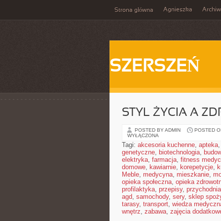
Agnieszka
Archi
Strona główna
SZERSZEŃ
STYL ŻYCIA A Z
POSTED BY ADMIN
POSTED ON
WYŁĄCZONA
Tagi:
akcesoria kuchenne
,
apteka
genetyczne
,
biotechnologia
,
budow
elektryka
,
farmacja
,
fitness medy
domowe
,
kawiarnie
,
korepetycje
,
k
Meble
,
medycyna
,
mieszkanie
,
mo
opieka społeczna
,
opieka zdrowot
profilaktyka
,
przepisy
,
przychodnia
agd
,
samochody
,
sery
,
sklep spoż
tarasy
,
transport
,
wiedza medyczn
wnętrz
,
zabawa
,
zajęcia dodatkow