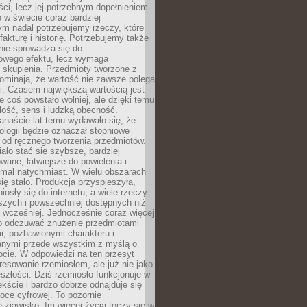
i, lecz jej potrzebnym dopełnieniem.
 w świecie coraz bardziej
ym nadal potrzebujemy rzeczy, które
 fakturę i historię. Potrzebujemy także
 nie sprowadza się do
owego efektu, lecz wymaga
 i skupienia. Przedmioty tworzone z
ominają, że wartość nie zawsze polega
i. Czasem największą wartością jest
że coś powstało wolniej, ale dzięki temu
łość, sens i ludzką obecność.
anaście lat temu wydawało się, że
ologii będzie oznaczał stopniowe
 od ręcznego tworzenia przedmiotów.
ło stać się szybsze, bardziej
ane, łatwiejsze do powielenia i
emal natychmiast. W wielu obszarach
się stało. Produkcja przyspieszyła,
iosły się do internetu, a wiele rzeczy
ńszych i powszechniej dostępnych niż
 wcześniej. Jednocześnie coraz więcej
o odczuwać znużenie przedmiotami
, pozbawionymi charakteru i
anymi przede wszystkim z myślą o
cie. W odpowiedzi na ten przesyt
resowanie rzemiosłem, ale już nie jako
eszłości. Dziś rzemiosło funkcjonuje w
ście i bardzo dobrze odnajduje się
oce cyfrowej. To pozornie
 zjawisko. Im więcej życia toczy się w