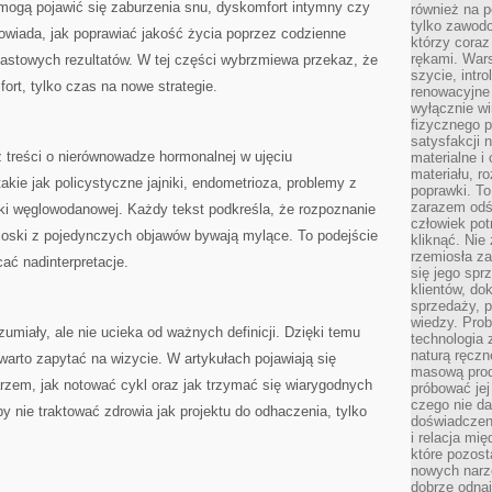
mogą pojawić się zaburzenia snu, dyskomfort intymny czy
również na p
tylko zawod
powiada, jak poprawiać jakość życia poprzez codzienne
którzy coraz
rękami. Wars
astowych rezultatów. W tej części wybrzmiewa przekaz, że
szycie, intr
ort, tylko czas na nowe strategie.
renowacyjne
wyłącznie wi
fizycznego p
satysfakcji 
 treści o nierównowadze hormonalnej w ujęciu
materialne i
materiału, r
akie jak policystyczne jajniki, endometrioza, problemy z
poprawki. To
zarazem odś
ki węglowodanowej. Każdy tekst podkreśla, że rozpoznanie
człowiek potr
oski z pojedynczych objawów bywają mylące. To podejście
kliknąć. Nie 
rzemiosła z
ać nadinterpretacje.
się jego spr
klientów, d
sprzedaży, 
wiedzy. Prob
ozumiały, ale nie ucieka od ważnych definicji. Dzięki temu
technologia
naturą ręczn
arto zapytać na wizycie. W artykułach pojawiają się
masową prod
rzem, jak notować cykl oraz jak trzymać się wiarygodnych
próbować jej
czego nie da
y nie traktować zdrowia jak projektu do odhaczenia, tylko
doświadczen
i relacja mi
które pozost
nowych narz
dobrze odnaj