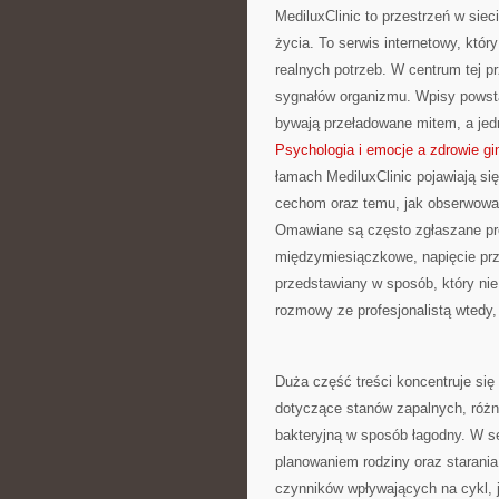
MediluxClinic to przestrzeń w sie
życia. To serwis internetowy, któ
realnych potrzeb. W centrum tej p
sygnałów organizmu. Wpisy powsta
bywają przeładowane mitem, a jed
Psychologia i emocje a zdrowie gi
łamach MediluxClinic pojawiają się
cechom oraz temu, jak obserwować
Omawiane są często zgłaszane pro
międzymiesiączkowe, napięcie prz
przedstawiany w sposób, który nie
rozmowy ze profesjonalistą wtedy, 
Duża część treści koncentruje się 
dotyczące stanów zapalnych, różni
bakteryjną w sposób łagodny. W s
planowaniem rodziny oraz starani
czynników wpływających na cykl, 