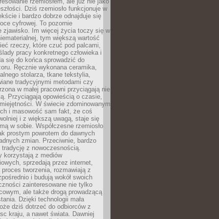
resowanie rzemiosłem, ale już nie jako
eszłości. Dziś rzemiosło funkcjonuje w
ście i bardzo dobrze odnajduje się
oce cyfrowej. To pozornie
 zjawisko. Im więcej życia toczy się w
niematerialnej, tym większą wartość
eć rzeczy, które czuć pod palcami,
ślady pracy konkretnego człowieka i
da się do końca sprowadzić do
zoru. Ręcznie wykonana ceramika,
alnego stolarza, tkane tekstylia,
wiane tradycyjnymi metodami czy
orzona w małej pracowni przyciągają nie
ką. Przyciągają opowieścią o czasie,
 umiejętności. W świecie zdominowanym
ech i masowość sam fakt, że coś
olniej i z większą uwagą, staje się
amą w sobie. Współczesne rzemiosło
dnak prostym powrotem do dawnych
adnych zmian. Przeciwnie, bardzo
 tradycję z nowoczesnością.
y korzystają z mediów
owych, sprzedają przez internet,
 proces tworzenia, rozmawiają z
zpośrednio i budują wokół swoich
zności zainteresowane nie tylko
cowym, ale także drogą prowadzącą
tania. Dzięki technologii mała
oże dziś dotrzeć do odbiorców z
sc kraju, a nawet świata. Dawniej