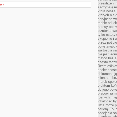
przestrzeni 
OWY
zaczynają mi
które noszą 
których nie 
seryjnego w
meble od lok
notesy opra
biżuteria tw
tylko estety
skupieniu i
przez pośpi
powstawało w
wartością s
nie jest je
metod bez ż
często łączy
Rzemieślnic
społeczności
dokumentują
klientami be
marek społec
efektem koń
do jego pows
pracownia m
różnych miej
lokalność by
Dziś może po
barierą. To,
podejścia sa
kupujemy nie