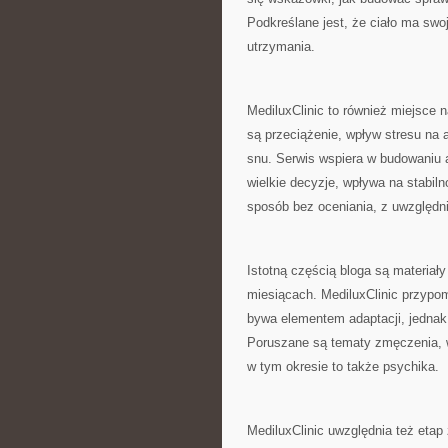
Podkreślane jest, że ciało ma swoją
utrzymania.
MediluxClinic to również miejsc
są przeciążenie, wpływ stresu na 
snu. Serwis wspiera w budowaniu a
wielkie decyzje, wpływa na stabil
sposób bez oceniania, z uwzględni
Istotną częścią bloga są materiał
miesiącach. MediluxClinic przypomi
bywa elementem adaptacji, jednak
Poruszane są tematy zmęczenia, w
w tym okresie to także psychika.
MediluxClinic uwzględnia też eta