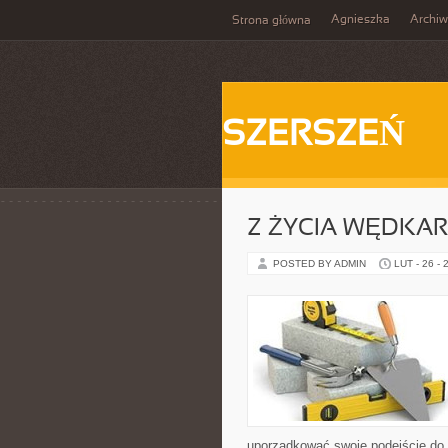
Agnieszka
Archi
Strona główna
SZERSZEŃ
Z ŻYCIA WĘDKA
POSTED BY ADMIN
LUT - 26 - 
uporządkować swoje podejście do ta