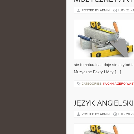
MUZYCZNE FAKTY
POSTED BY ADMIN
LUT - 21 - 
się tu naturalna i daje się czytać 
Muzyczne Fakty i Mity […]
CATEGORIES:
KUCHNIA ZERO WAS
JĘZYK ANGIELSK
POSTED BY ADMIN
LUT - 20 - 