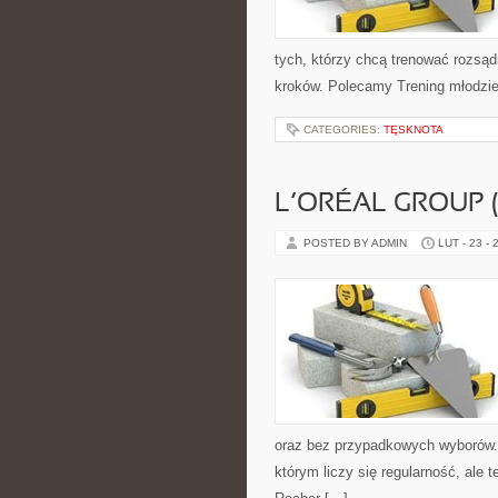
tych, którzy chcą trenować rozsądn
kroków. Polecamy Trening młodzież
CATEGORIES:
TĘSKNOTA
L’ORÉAL GROUP 
POSTED BY ADMIN
LUT - 23 - 
oraz bez przypadkowych wyborów. S
którym liczy się regularność, ale 