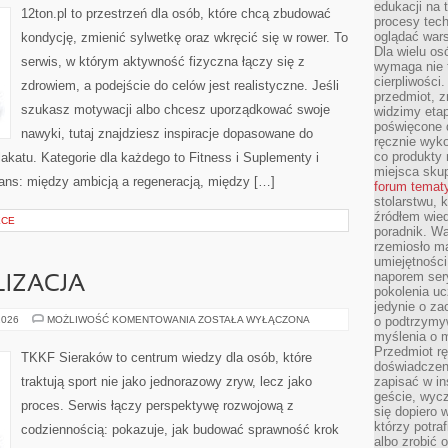
edukacji na
12ton.pl to przestrzeń dla osób, które chcą zbudować
procesy tec
oglądać wars
kondycję, zmienić sylwetkę oraz wkręcić się w rower. To
Dla wielu os
serwis, w którym aktywność fizyczna łączy się z
wymaga nie t
cierpliwości
zdrowiem, a podejście do celów jest realistyczne. Jeśli
przedmiot, z
szukasz motywacji albo chcesz uporządkować swoje
widzimy etap
poświęcone d
nawyki, tutaj znajdziesz inspiracje dopasowane do
ręcznie wyk
co produkty 
lakatu. Kategorie dla każdego to Fitness i Suplementy i
miejsca skup
lans: między ambicją a regeneracją, między […]
forum temat
stolarstwu, 
źródłem wied
ECE
poradnik. W
rzemiosło ma
umiejętności
naporem sery
IZACJA
pokolenia uc
jedynie o za
ZAWODY
2026
MOŻLIWOŚĆ KOMENTOWANIA
ZOSTAŁA WYŁĄCZONA
o podtrzymy
I
myślenia o m
RYWALIZACJA
Przedmiot r
TKKF Sieraków to centrum wiedzy dla osób, które
doświadczeni
traktują sport nie jako jednorazowy zryw, lecz jako
zapisać w in
geście, wycz
proces. Serwis łączy perspektywę rozwojową z
się dopiero 
którzy potra
codziennością: pokazuje, jak budować sprawność krok
albo zrobić