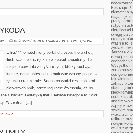
nowoczesnośc
Pokazuje, że
niematerialn
mają ciężar,
pracy, która
natychmiast
ZYRODA
cierpliwości
uwagą przyp
na szybkośc
KRAJOBRAZ
2026
MOŻLIWOŚĆ KOMENTOWANIA
ZOSTAŁA WYŁĄCZONA
właśnie to, 
I
zyskało trwa
PRZYRODA
Jeszcze kilk
Elfiki777 to natchniony portal dla osób, które chcą
rozwój techn
ilustrować i pisać ręcznie w sposób świadomy. To
odchodzenie
Wszystko mia
miejsce powstało z myślą o tych, którzy kochają
zautomatyzow
kreskę, cenią notes i chcą budować własny podpis w
dostępne ni
tak właśnie 
rysunku oraz piśmie. Strona prowadzi czytelnika od
zakupy przen
stało się ta
pierwszych prób, przez regularne ćwiczenia, aż po
kiedykolwiek
e z kadrem i estetyką liter. Ciekawe kategorie to Kolor i
osób zaczęł
anonimowymi
ekty. W centrum […]
zaprojektow
szybkim obro
LAKSACJA
wraca zainte
reliktem prz
nowym kontek
właśnie w ep
paradoksalne