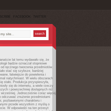
SCRIBE
FACEBOOK
TWITTER
anaście lat temu wydawało się, że
ologii będzie oznaczał stopniowe
 od ręcznego tworzenia przedmiotów.
ło stać się szybsze, bardziej
ane, łatwiejsze do powielenia i
emal natychmiast. W wielu obszarach
się stało. Produkcja przyspieszyła,
iosły się do internetu, a wiele rzeczy
ńszych i powszechniej dostępnych niż
 wcześniej. Jednocześnie coraz więcej
o odczuwać znużenie przedmiotami
, pozbawionymi charakteru i
anymi przede wszystkim z myślą o
cie. W odpowiedzi na ten przesyt