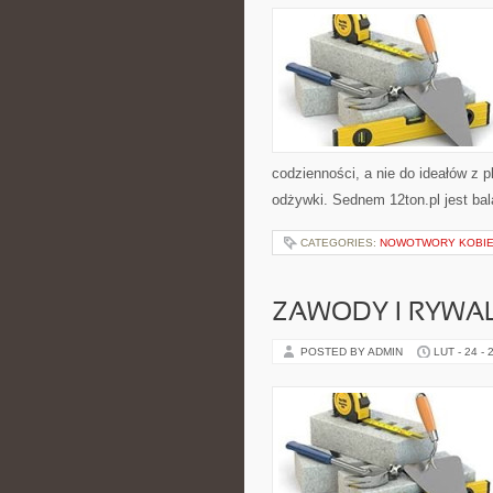
codzienności, a nie do ideałów z p
odżywki. Sednem 12ton.pl jest ba
CATEGORIES:
NOWOTWORY KOBI
ZAWODY I RYWAL
POSTED BY ADMIN
LUT - 24 - 