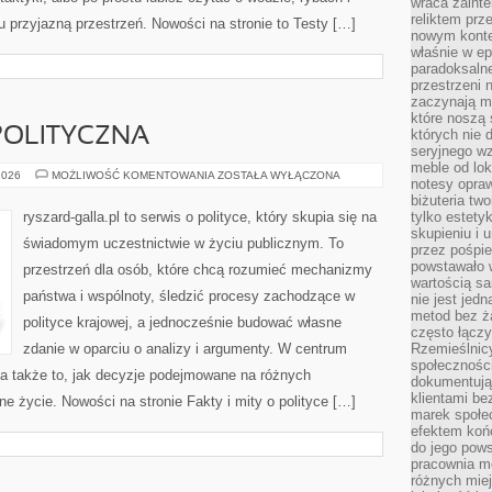
wraca zainte
reliktem prz
u przyjazną przestrzeń. Nowości na stronie to Testy […]
nowym kontek
właśnie w ep
paradoksalne
przestrzeni 
zaczynają mi
które noszą 
POLITYCZNA
których nie 
seryjnego w
meble od lok
POLSKA
2026
MOŻLIWOŚĆ KOMENTOWANIA
ZOSTAŁA WYŁĄCZONA
notesy opra
SCENA
POLITYCZNA
biżuteria tw
ryszard-galla.pl to serwis o polityce, który skupia się na
tylko estety
skupieniu i
świadomym uczestnictwie w życiu publicznym. To
przez pośpi
powstawało w
przestrzeń dla osób, które chcą rozumieć mechanizmy
wartością s
państwa i wspólnoty, śledzić procesy zachodzące w
nie jest je
metod bez ż
polityce krajowej, a jednocześnie budować własne
często łączy
zdanie w oparciu o analizy i argumenty. W centrum
Rzemieślnic
społeczności
 a także to, jak decyzje podejmowane na różnych
dokumentują
klientami be
ne życie. Nowości na stronie Fakty i mity o polityce […]
marek społec
efektem koń
do jego pows
pracownia m
różnych miej