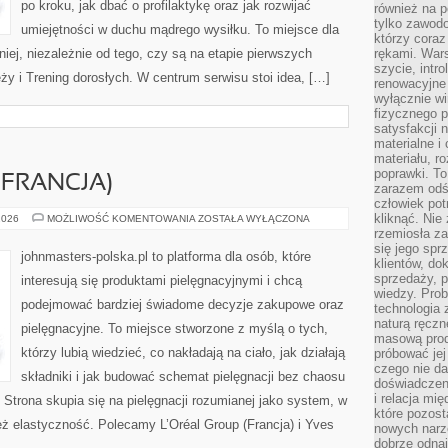
po kroku, jak dbać o profilaktykę oraz jak rozwijać
również na p
tylko zawod
umiejętności w duchu mądrego wysiłku. To miejsce dla
którzy coraz
iej, niezależnie od tego, czy są na etapie pierwszych
rękami. Wars
szycie, intr
y i Trening dorosłych. W centrum serwisu stoi idea, […]
renowacyjne
wyłącznie wi
fizycznego p
satysfakcji 
materialne i
materiału, r
poprawki. To
(FRANCJA)
zarazem odś
człowiek potr
kliknąć. Nie 
L’ORÉAL
2026
MOŻLIWOŚĆ KOMENTOWANIA
ZOSTAŁA WYŁĄCZONA
GROUP
rzemiosła z
(FRANCJA)
się jego spr
johnmasters-polska.pl to platforma dla osób, które
klientów, d
sprzedaży, 
interesują się produktami pielęgnacyjnymi i chcą
wiedzy. Prob
podejmować bardziej świadome decyzje zakupowe oraz
technologia
naturą ręczn
pielęgnacyjne. To miejsce stworzone z myślą o tych,
masową prod
którzy lubią wiedzieć, co nakładają na ciało, jak działają
próbować jej
czego nie da
składniki i jak budować schemat pielęgnacji bez chaosu
doświadczen
i relacja mi
trona skupia się na pielęgnacji rozumianej jako system, w
które pozost
też elastyczność. Polecamy L’Oréal Group (Francja) i Yves
nowych narz
dobrze odnaj