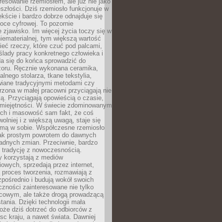
resowanie rzemiosłem, ale już nie jako
eszłości. Dziś rzemiosło funkcjonuje w
ście i bardzo dobrze odnajduje się
oce cyfrowej. To pozornie
 zjawisko. Im więcej życia toczy się w
niematerialnej, tym większą wartość
eć rzeczy, które czuć pod palcami,
ślady pracy konkretnego człowieka i
da się do końca sprowadzić do
zoru. Ręcznie wykonana ceramika,
alnego stolarza, tkane tekstylia,
wiane tradycyjnymi metodami czy
orzona w małej pracowni przyciągają nie
ką. Przyciągają opowieścią o czasie,
 umiejętności. W świecie zdominowanym
ech i masowość sam fakt, że coś
olniej i z większą uwagą, staje się
amą w sobie. Współczesne rzemiosło
dnak prostym powrotem do dawnych
adnych zmian. Przeciwnie, bardzo
 tradycję z nowoczesnością.
y korzystają z mediów
owych, sprzedają przez internet,
 proces tworzenia, rozmawiają z
zpośrednio i budują wokół swoich
zności zainteresowane nie tylko
cowym, ale także drogą prowadzącą
tania. Dzięki technologii mała
oże dziś dotrzeć do odbiorców z
sc kraju, a nawet świata. Dawniej