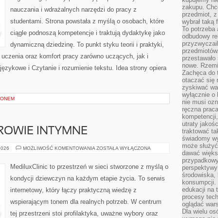
zakupu. Chc
nauczania i wdrażalnych narzędzi do pracy z
przedmiot, z
studentami. Strona powstała z myślą o osobach, które
wybrał taką 
To potrzeba 
ciągle podnoszą kompetencje i traktują dydaktykę jako
odbudowy rel
przyzwyczail
dynamiczną dziedzinę. To punkt styku teorii i praktyki,
przedmiotów.
 uczenia oraz komfort pracy zarówno uczących, jak i
przestawało 
nowe. Rzemio
ęzykowe i Czytanie i rozumienie tekstu. Idea strony opiera
Zachęca do t
otaczać się 
zyskiwać wa
wyłącznie o 
ZONEM
nie musi oz
ręczna prac
kompetencji,
utraty jakoś
DROWIE INTYMNE
traktować ta
świadomy wy
może służyć 
STYL
2026
MOŻLIWOŚĆ KOMENTOWANIA
ZOSTAŁA WYŁĄCZONA
dawać większ
ŻYCIA
A
przypadkowy
ZDROWIE
MediluxClinic to przestrzeń w sieci stworzone z myślą o
perspektywy 
INTYMNE
środowiska, 
kondycji dziewczyn na każdym etapie życia. To serwis
konsumpcji.
edukacji na
internetowy, który łączy praktyczną wiedzę z
procesy tec
wspierającym tonem dla realnych potrzeb. W centrum
oglądać wars
Dla wielu os
tej przestrzeni stoi profilaktyka, uważne wybory oraz