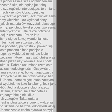
ła jednocześnie siłą i ograniczeniem.
zostać siłą, nie będąc już taką
 co szczególnie interesujące, to zmiana
mych klientów. Coraz częściej
 wyłącznie produkt, lecz również sens
emy wiedzieć, kto wykonał dany
 jakich materiałów korzystał, dlaczego
formę, jak długo trwał proces tworzenia.
autentyczności, ale także potrzeba
acji z rzeczami. Przez lata
iśmy się do łatwej wymienialności
 Jeśli coś się zużywało albo
się podobać, po prostu kupowało się
sło proponuje inne podejście.
ego, by wybierać mniej, ale lepiej, i
rzeczami, które mają trwać dłużej oraz
rtość przez użytkowanie. Nie chodzi
luksus. Dobrze rozumiane rzemiosło
naczać niedostępności. Oczywiście
a ma swoją cenę, bo wymaga czasu i
 których nie da się przyspieszyć bez
ci. Jednak coraz więcej osób zaczyna
ki wydatek nie jako fanaberię, lecz jako
bór. Jedna dobrze zrobiona rzecz
latami, starzeć się szlachetnie i
ą satysfakcję niż kilka
ch zakupów. Taka zmiana
jest istotna także z punktu widzenia
bo skłania do bardziej odpowiedzialnej
 Jednocześnie epoka cyfrowa sprzyja