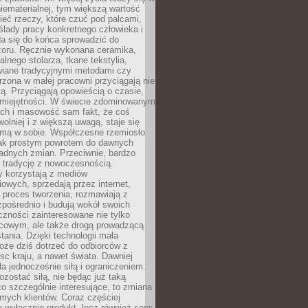
niematerialnej, tym większą wartość
eć rzeczy, które czuć pod palcami,
ślady pracy konkretnego człowieka i
da się do końca sprowadzić do
zoru. Ręcznie wykonana ceramika,
alnego stolarza, tkane tekstylia,
wiane tradycyjnymi metodami czy
orzona w małej pracowni przyciągają nie
ką. Przyciągają opowieścią o czasie,
 umiejętności. W świecie zdominowanym
ech i masowość sam fakt, że coś
olniej i z większą uwagą, staje się
amą w sobie. Współczesne rzemiosło
dnak prostym powrotem do dawnych
adnych zmian. Przeciwnie, bardzo
 tradycję z nowoczesnością.
y korzystają z mediów
owych, sprzedają przez internet,
 proces tworzenia, rozmawiają z
zpośrednio i budują wokół swoich
zności zainteresowane nie tylko
cowym, ale także drogą prowadzącą
tania. Dzięki technologii mała
oże dziś dotrzeć do odbiorców z
sc kraju, a nawet świata. Dawniej
ła jednocześnie siłą i ograniczeniem.
zostać siłą, nie będąc już taką
 co szczególnie interesujące, to zmiana
mych klientów. Coraz częściej
 wyłącznie produkt, lecz również sens