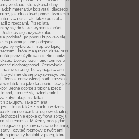
emy wiedzieć, kto wykonał dany
 jakich materiałów korzystał, dlaczego
formę, jak długo trwał proces tworzenia.
autentyczności, ale także potrzeba
acji z rzeczami. Przez lata
iśmy się do łatwej wymienialności
 Jeśli coś się zużywało albo
się podobać, po prostu kupowało się
sło proponuje inne podejście.
ego, by wybierać mniej, ale lepiej, i
rzeczami, które mają trwać dłużej oraz
rtość przez użytkowanie. Nie chodzi
luksus. Dobrze rozumiane rzemiosło
naczać niedostępności. Oczywiście
a ma swoją cenę, bo wymaga czasu i
 których nie da się przyspieszyć bez
ci. Jednak coraz więcej osób zaczyna
ki wydatek nie jako fanaberię, lecz jako
bór. Jedna dobrze zrobiona rzecz
latami, starzeć się szlachetnie i
ą satysfakcję niż kilka
ch zakupów. Taka zmiana
jest istotna także z punktu widzenia
bo skłania do bardziej odpowiedzialnej
 Jednocześnie epoka cyfrowa sprzyja
 temat rzemiosła. Możemy podglądać
hnologiczne, poznawać dawne techniki,
ztaty i czytać rozmowy z twórcami.
ób to pierwszy kontakt z pracą, która