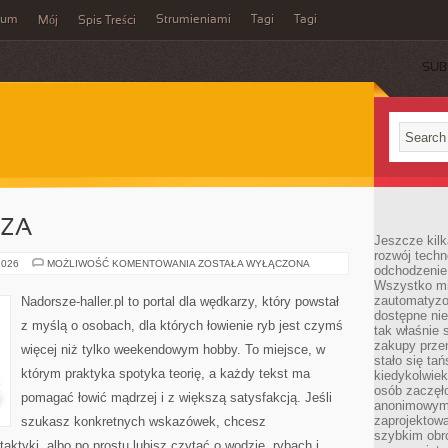
wum
Strumieniami
Tagi
Tagi
Mój
Spis Treści
SUB
RZA
Jeszcze kilk
rozwój techn
Z
2026
MOŻLIWOŚĆ KOMENTOWANIA
ZOSTAŁA WYŁĄCZONA
odchodzenie
ŻYCIA
Wszystko mia
WĘDKARZA
zautomatyzow
Nadorsze-haller.pl to portal dla wędkarzy, który powstał
dostępne ni
z myślą o osobach, dla których łowienie ryb jest czymś
tak właśnie 
zakupy przen
więcej niż tylko weekendowym hobby. To miejsce, w
stało się ta
którym praktyka spotyka teorię, a każdy tekst ma
kiedykolwiek
osób zaczęł
pomagać łowić mądrzej i z większą satysfakcją. Jeśli
anonimowymi
zaprojektow
szukasz konkretnych wskazówek, chcesz
szybkim obro
ktyki, albo po prostu lubisz czytać o wodzie, rybach i