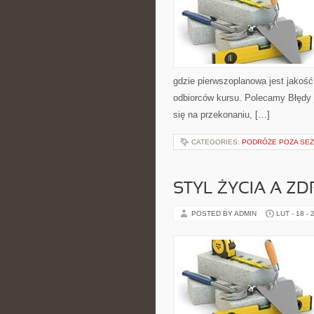
gdzie pierwszoplanowa jest jakość
odbiorców kursu. Polecamy Błędy j
się na przekonaniu, […]
CATEGORIES:
PODRÓŻE POZA SE
STYL ŻYCIA A Z
POSTED BY ADMIN
LUT - 18 - 