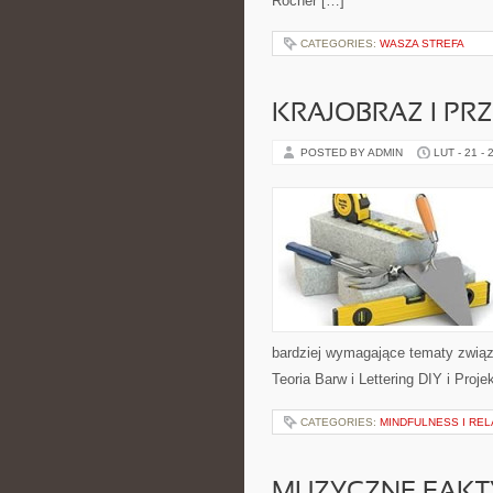
Rocher […]
CATEGORIES:
WASZA STREFA
KRAJOBRAZ I PR
POSTED BY ADMIN
LUT - 21 - 
bardziej wymagające tematy związan
Teoria Barw i Lettering DIY i Proj
CATEGORIES:
MINDFULNESS I RE