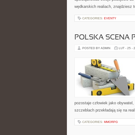
wędkarskich realiach, znajdziesz t
CATEGORIES:
EVENTY
POLSKA SCENA 
POSTED BY ADMIN
LUT - 25 - 
pozostaje człowiek jako obywatel,
szczeblach przekładają się na real
CATEGORIES:
MMORPG