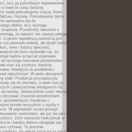
i, lecz jej potrzebnym dopełnieniem.
 w świecie coraz bardziej
ym nadal potrzebujemy rzeczy, które
 fakturę i historię. Potrzebujemy także
 nie sprowadza się do
owego efektu, lecz wymaga
 i skupienia. Przedmioty tworzone z
ominają, że wartość nie zawsze polega
i. Czasem największą wartością jest
że coś powstało wolniej, ale dzięki temu
łość, sens i ludzką obecność.
anaście lat temu wydawało się, że
ologii będzie oznaczał stopniowe
 od ręcznego tworzenia przedmiotów.
ło stać się szybsze, bardziej
ane, łatwiejsze do powielenia i
emal natychmiast. W wielu obszarach
się stało. Produkcja przyspieszyła,
iosły się do internetu, a wiele rzeczy
ńszych i powszechniej dostępnych niż
 wcześniej. Jednocześnie coraz więcej
o odczuwać znużenie przedmiotami
, pozbawionymi charakteru i
anymi przede wszystkim z myślą o
cie. W odpowiedzi na ten przesyt
resowanie rzemiosłem, ale już nie jako
eszłości. Dziś rzemiosło funkcjonuje w
ście i bardzo dobrze odnajduje się
oce cyfrowej. To pozornie
 zjawisko. Im więcej życia toczy się w