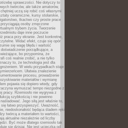
otrzebę sprawczości. Nie dotyczy to
owych twórców, ale także amatorów,
 chętniej uczą się robić coś własnymi
ztaty ceramiczne, kursy stolarskie,
oligatorstwo, tkactwo czy proste prace
 przyciągają osoby zmęczone
rtualnym trybem życia. Tworzenie
rzedmiotu daje inne poczucie
niż praca przy ekranie. Jest konkretne,
 czytelne. Widać efekt, czuje się opór
ozumie się wagę błędu i wartość
 doświadczenie porządkujące, a
wieżające, bo przypomina, że
afi coś realnie zrobić, a nie tylko
znaczy to, że technologia jest dla
agrożeniem. W wielu przypadkach staje
zymierzeńcem. Ułatwia znalezienie
okumentowanie procesu, prowadzenie
pozyskiwanie materiałów i wymianę
lem pojawia się dopiero wtedy, gdy
 zaczyna wymuszać tempo niezgodne z
ej pracy. Rzemiosło nie wygrywa z
ukcją szybkością i nie powinno
 naśladować. Jego siłą jest właśnie to,
 się łatwo przyspieszyć. Uważność,
ie, niedoskonałość będąca śladem ręki
ędzy twórcą a materiałem to wartości,
ają aktualne niezależnie od liczby
ędzi. Być może dlatego rzemiosło tak
duje się dzisiaj. Nie jest ucieczką od