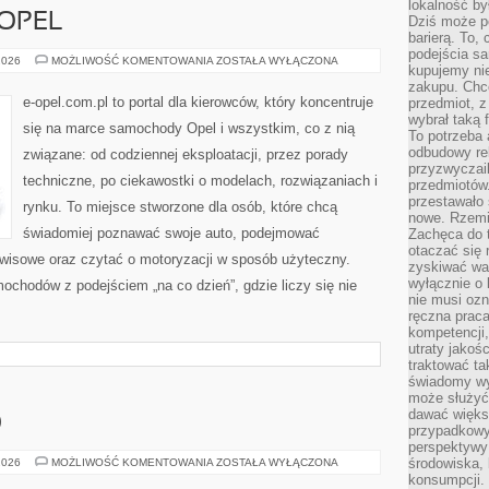
lokalność by
 OPEL
Dziś może po
barierą. To,
podejścia sa
HISTORIA
2026
MOŻLIWOŚĆ KOMENTOWANIA
ZOSTAŁA WYŁĄCZONA
kupujemy nie
MARKI
OPEL
zakupu. Chc
e-opel.com.pl to portal dla kierowców, który koncentruje
przedmiot, z
wybrał taką 
się na marce samochody Opel i wszystkim, co z nią
To potrzeba 
odbudowy rel
związane: od codziennej eksploatacji, przez porady
przyzwyczail
techniczne, po ciekawostki o modelach, rozwiązaniach i
przedmiotów.
przestawało 
rynku. To miejsce stworzone dla osób, które chcą
nowe. Rzemio
świadomiej poznawać swoje auto, podejmować
Zachęca do t
otaczać się 
rwisowe oraz czytać o motoryzacji w sposób użyteczny.
zyskiwać wa
wyłącznie o 
ochodów z podejściem „na co dzień”, gdzie liczy się nie
nie musi oz
ręczna prac
kompetencji,
utraty jakoś
traktować ta
świadomy wy
może służyć 
dawać większ
O
przypadkowy
perspektywy 
TRENINGI
środowiska, 
2026
MOŻLIWOŚĆ KOMENTOWANIA
ZOSTAŁA WYŁĄCZONA
CARDIO
konsumpcji.