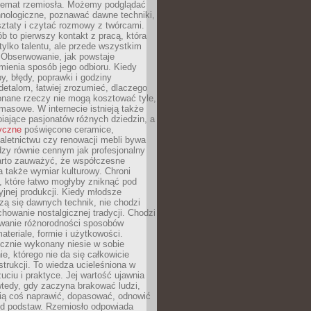
 temat rzemiosła. Możemy podglądać
hnologiczne, poznawać dawne techniki,
ztaty i czytać rozmowy z twórcami.
ób to pierwszy kontakt z pracą, która
ylko talentu, ale przede wszystkim
. Obserwowanie, jak powstaje
mienia sposób jego odbioru. Kiedy
y, błędy, poprawki i godziny
etalom, łatwiej zrozumieć, dlaczego
onane rzeczy nie mogą kosztować tyle,
masowe. W internecie istnieją także
iające pasjonatów różnych dziedzin, a
yczne
poświęcone ceramice,
kaletnictwu czy renowacji mebli bywa
zy równie cennym jak profesjonalny
arto zauważyć, że współczesne
 także wymiar kulturowy. Chroni
, które łatwo mogłyby zniknąć pod
jnej produkcji. Kiedy młodsze
zą się dawnych technik, nie chodzi
chowanie nostalgicznej tradycji. Chodzi
wanie różnorodności sposobów
ateriale, formie i użytkowości.
ęcznie wykonany niesie w sobie
e, którego nie da się całkowicie
strukcji. To wiedza ucieleśniona w
uciu i praktyce. Jej wartość ujawnia
wtedy, gdy zaczyna brakować ludzi,
fią coś naprawić, dopasować, odnowić
 od podstaw. Rzemiosło odpowiada