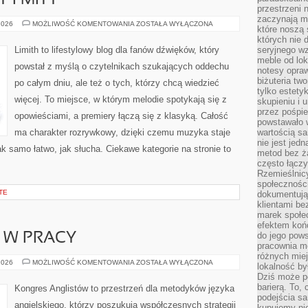
 I MITY
przestrzeni 
zaczynają mi
MUZYCZNE
2026
MOŻLIWOŚĆ KOMENTOWANIA
ZOSTAŁA WYŁĄCZONA
które noszą 
FAKTY
I
których nie 
MITY
Limith to lifestylowy blog dla fanów dźwięków, który
seryjnego w
meble od lok
powstał z myślą o czytelnikach szukających oddechu
notesy opra
biżuteria tw
po całym dniu, ale też o tych, którzy chcą wiedzieć
tylko estety
więcej. To miejsce, w którym melodie spotykają się z
skupieniu i
przez pośpi
opowieściami, a premiery łączą się z klasyką. Całość
powstawało w
ma charakter rozrywkowy, dzięki czemu muzyka staje
wartością s
nie jest je
tak samo łatwo, jak słucha. Ciekawe kategorie na stronie to
metod bez ż
często łączy
Rzemieślnic
społeczności
TE
dokumentują
klientami be
marek społec
efektem koń
do jego pows
I W PRACY
pracownia m
różnych miej
JĘZYK
2026
MOŻLIWOŚĆ KOMENTOWANIA
ZOSTAŁA WYŁĄCZONA
lokalność by
ANGIELSKI
Dziś może po
W
PRACY
barierą. To,
Kongres Anglistów to przestrzeń dla metodyków języka
podejścia sa
angielskiego, którzy poszukują współczesnych strategii
kupujemy nie