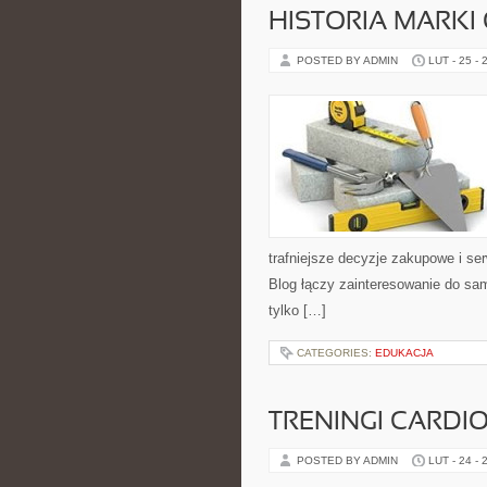
HISTORIA MARKI
POSTED BY ADMIN
LUT - 25 - 
trafniejsze decyzje zakupowe i se
Blog łączy zainteresowanie do sam
tylko […]
CATEGORIES:
EDUKACJA
TRENINGI CARDI
POSTED BY ADMIN
LUT - 24 - 