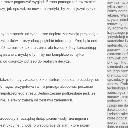
ie może pogorszyć wygląd. Strona pomaga też rozróżniać
również na p
tylko zawod
aczy, jak sprawdzać nowe kosmetyki, by zmniejszyć ryzyko
którzy coraz
rękami. Wars
szycie, intr
renowacyjne
wyłącznie wi
fizycznego p
żnych etapach: od tych, które dopiero zaczynają przygodę z
satysfakcji 
telników, którzy chcą pogłębić informacje. Znajdą tu coś
materialne i
materiału, r
óźnianiem oznak starzenia, ale też ci, którzy koncentrują
poprawki. To
zarazem odś
są pisane z myślą o tym, by nie komplikować, tylko
człowiek potr
: od diagnozy potrzeb do realnych decyzji.
kliknąć. Nie 
rzemiosła z
się jego spr
klientów, d
 także tematy związane z komfortem podczas procedury: co
sprzedaży, 
wiedzy. Prob
wymagać przygotowania. To pomaga zbudować poczucie
technologia
naturą ręczn
 niepotrzebnego stresu. Jednocześnie podkreślane jest, że
masową prod
lnie, a efekty zależą od zestawu zmiennych.
próbować jej
czego nie da
doświadczen
i relacja mi
które pozost
procedury z rozsądną dietą, piciem wody, treningiem i
nowych narz
 restrykcyjne; chodzi o współpracę działań, które razem
dobrze odnaj