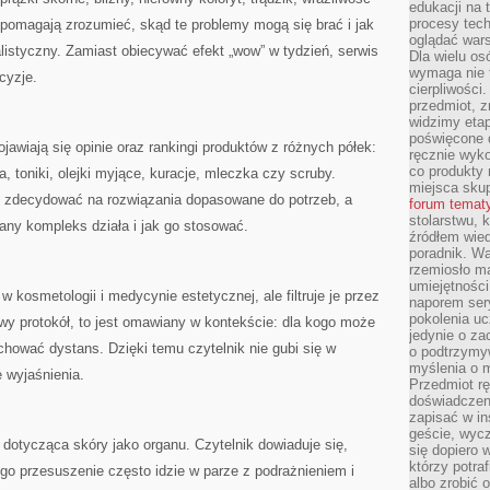
edukacji na
procesy tec
 pomagają zrozumieć, skąd te problemy mogą się brać i jak
oglądać wars
listyczny. Zamiast obiecywać efekt „wow” w tydzień, serwis
Dla wielu os
wymaga nie t
cyzje.
cierpliwości
przedmiot, z
widzimy etap
poświęcone d
awiają się opinie oraz rankingi produktów z różnych półek:
ręcznie wyk
co produkty 
 toniki, olejki myjące, kuracje, mleczka czy scruby.
miejsca skup
ł zdecydować na rozwiązania dopasowane do potrzeb, a
forum temat
stolarstwu, 
any kompleks działa i jak go stosować.
źródłem wied
poradnik. W
rzemiosło ma
umiejętności
 kosmetologii i medycynie estetycznej, ale filtruje je przez
naporem sery
pokolenia uc
owy protokół, to jest omawiany w kontekście: dla kogo może
jedynie o za
chować dystans. Dzięki temu czytelnik nie gubi się w
o podtrzymy
myślenia o m
e wyjaśnienia.
Przedmiot r
doświadczeni
zapisać w in
geście, wycz
otycząca skóry jako organu. Czytelnik dowiaduje się,
się dopiero 
którzy potra
ego przesuszenie często idzie w parze z podrażnieniem i
albo zrobić