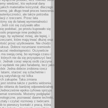
emy wiedzieć, kto wykonał dany
 jakich materiałów korzystał, dlaczego
formę, jak długo trwał proces tworzenia.
autentyczności, ale także potrzeba
acji z rzeczami. Przez lata
iśmy się do łatwej wymienialności
 Jeśli coś się zużywało albo
się podobać, po prostu kupowało się
sło proponuje inne podejście.
ego, by wybierać mniej, ale lepiej, i
rzeczami, które mają trwać dłużej oraz
rtość przez użytkowanie. Nie chodzi
luksus. Dobrze rozumiane rzemiosło
naczać niedostępności. Oczywiście
a ma swoją cenę, bo wymaga czasu i
 których nie da się przyspieszyć bez
ci. Jednak coraz więcej osób zaczyna
ki wydatek nie jako fanaberię, lecz jako
bór. Jedna dobrze zrobiona rzecz
latami, starzeć się szlachetnie i
ą satysfakcję niż kilka
ch zakupów. Taka zmiana
jest istotna także z punktu widzenia
bo skłania do bardziej odpowiedzialnej
 Jednocześnie epoka cyfrowa sprzyja
 temat rzemiosła. Możemy podglądać
hnologiczne, poznawać dawne techniki,
ztaty i czytać rozmowy z twórcami.
ób to pierwszy kontakt z pracą, która