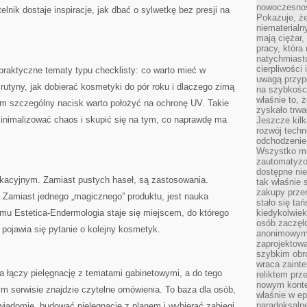
nowoczesnośc
lnik dostaje inspiracje, jak dbać o sylwetkę bez presji na
Pokazuje, że
niematerialn
mają ciężar,
pracy, która
natychmiast
cierpliwości
 praktyczne tematy typu checklisty: co warto mieć w
uwagą przyp
utyny, jak dobierać kosmetyki do pór roku i dlaczego zimą
na szybkośc
właśnie to, 
atem szczególny nacisk warto położyć na ochronę UV. Takie
zyskało trwa
inimalizować chaos i skupić się na tym, co naprawdę ma
Jeszcze kilk
rozwój techn
odchodzenie
Wszystko mia
zautomatyzow
dostępne ni
ukacyjnym. Zamiast pustych haseł, są zastosowania.
tak właśnie 
zakupy przen
. Zamiast jednego „magicznego” produktu, jest nauka
stało się ta
mu Estetica-Endermologia staje się miejscem, do którego
kiedykolwiek
osób zaczęł
 pojawia się pytanie o kolejny kosmetyk.
anonimowymi
zaprojektow
szybkim obro
wraca zainte
ra łączy pielęgnację z tematami gabinetowymi, a do tego
reliktem prz
nowym kontek
tym serwisie znajdzie czytelne omówienia. To baza dla osób,
właśnie w ep
paradoksalne
iadomie, budować pielęgnację z planem i wybierać zabiegi