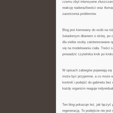
czemu zbyt intensywne złuszczan
reakcję nadwrażliwości oraz tłum
zaostrzenia problemów.
Blog jest kierowany do osób na ró
świadomym dbaniem o skórę, po czy
dla siebie osoby zainteresowane op
się na modelowaniu ciała. Treści 
prowadzić czytelnika krok po kroku
W opisach zabiegów pojawiają się
może być przyjemne, a co może 
kontroli i podejść do gabinetu bez
każdy organizm reaguje indywidua
Ten blog pokazuje też, jak łączyć 
regeneracją. To podejście nie jest