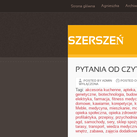
Agnieszka
Archi
Strona główna
SZERSZEŃ
PYTANIA OD CZ
POSTED BY ADMIN
POSTED ON
WYŁĄCZONA
Tagi:
akcesoria kuchenne
,
apteka
genetyczne
,
biotechnologia
,
budow
elektryka
,
farmacja
,
fitness medy
domowe
,
kawiarnie
,
korepetycje
,
k
Meble
,
medycyna
,
mieszkanie
,
mo
opieka społeczna
,
opieka zdrowot
profilaktyka
,
przepisy
,
przychodnia
agd
,
samochody
,
sery
,
sklep spoż
tarasy
,
transport
,
wiedza medyczn
wnętrz
,
zabawa
,
zajęcia dodatkow