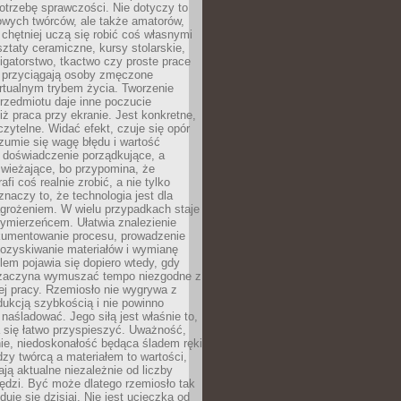
otrzebę sprawczości. Nie dotyczy to
owych twórców, ale także amatorów,
 chętniej uczą się robić coś własnymi
ztaty ceramiczne, kursy stolarskie,
oligatorstwo, tkactwo czy proste prace
 przyciągają osoby zmęczone
rtualnym trybem życia. Tworzenie
rzedmiotu daje inne poczucie
niż praca przy ekranie. Jest konkretne,
 czytelne. Widać efekt, czuje się opór
ozumie się wagę błędu i wartość
 doświadczenie porządkujące, a
wieżające, bo przypomina, że
afi coś realnie zrobić, a nie tylko
znaczy to, że technologia jest dla
agrożeniem. W wielu przypadkach staje
zymierzeńcem. Ułatwia znalezienie
okumentowanie procesu, prowadzenie
pozyskiwanie materiałów i wymianę
lem pojawia się dopiero wtedy, gdy
 zaczyna wymuszać tempo niezgodne z
ej pracy. Rzemiosło nie wygrywa z
ukcją szybkością i nie powinno
 naśladować. Jego siłą jest właśnie to,
 się łatwo przyspieszyć. Uważność,
ie, niedoskonałość będąca śladem ręki
ędzy twórcą a materiałem to wartości,
ają aktualne niezależnie od liczby
ędzi. Być może dlatego rzemiosło tak
duje się dzisiaj. Nie jest ucieczką od