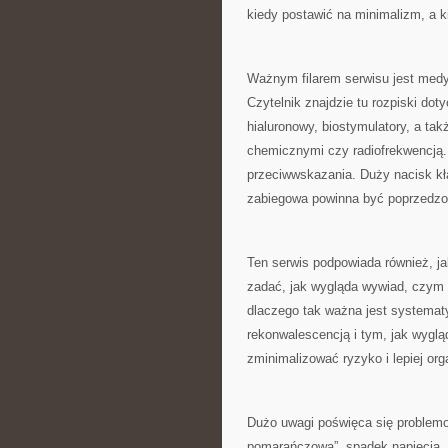
kiedy postawić na minimalizm, a 
Ważnym filarem serwisu jest med
Czytelnik znajdzie tu rozpiski doty
hialuronowy, biostymulatory, a ta
chemicznymi czy radiofrekwencją.
przeciwwskazania. Duży nacisk kła
zabiegowa powinna być poprzedzo
Ten serwis podpowiada również, ja
zadać, jak wygląda wywiad, czym ró
dlaczego tak ważna jest systematy
rekonwalescencją i tym, jak wygl
zminimalizować ryzyko i lepiej org
Dużo uwagi poświęca się problemom
pomarańczowa”, spadek napięcia, pr