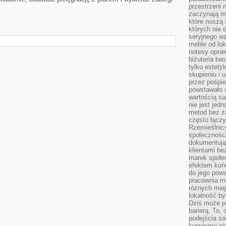
przestrzeni 
.
zaczynają mi
które noszą 
których nie 
seryjnego w
meble od lok
notesy opra
biżuteria tw
tylko estety
skupieniu i
przez pośpi
powstawało w
wartością s
nie jest je
metod bez ż
często łączy
Rzemieślnic
społeczności
dokumentują
klientami be
marek społec
efektem koń
do jego pows
pracownia m
różnych miej
lokalność by
Dziś może po
barierą. To,
podejścia sa
kupujemy nie