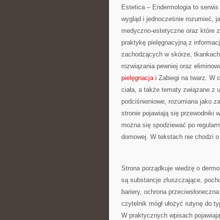
Estetica – Endermologia to serwi
wygląd i jednocześnie rozumieć, ja
medyczno-estetyczne oraz które za
praktykę pielęgnacyjną z informac
zachodzących w skórze, tkankach 
rozwiązania pewniej oraz eliminow
pielęgnacja
i Zabiegi na twarz. W 
ciała, a także tematy związane z
podciśnieniowe, rozumiana jako zab
stronie pojawiają się przewodniki
można się spodziewać po regularny
domowej. W tekstach nie chodzi o
Strona porządkuje wiedzę o derm
są substancje złuszczające, pocho
bariery, ochrona przeciwsłoneczna
czytelnik mógł ułożyć rutynę do ty
W praktycznych wpisach pojawiają 