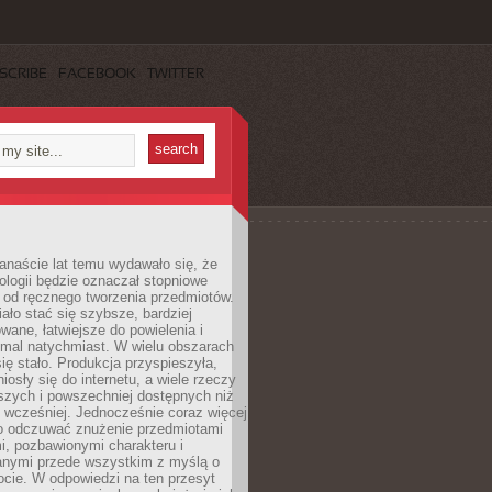
SCRIBE
FACEBOOK
TWITTER
anaście lat temu wydawało się, że
ologii będzie oznaczał stopniowe
 od ręcznego tworzenia przedmiotów.
ło stać się szybsze, bardziej
ane, łatwiejsze do powielenia i
emal natychmiast. W wielu obszarach
się stało. Produkcja przyspieszyła,
iosły się do internetu, a wiele rzeczy
ńszych i powszechniej dostępnych niż
 wcześniej. Jednocześnie coraz więcej
o odczuwać znużenie przedmiotami
, pozbawionymi charakteru i
anymi przede wszystkim z myślą o
cie. W odpowiedzi na ten przesyt