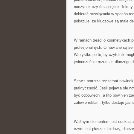
naczynek czy ściągnięcie. Teksty
dobierać rozwiązania w sposób rea
pokazuje, że kluczowe są małe de
W ramach treści o kosmetykach poj
profesjonalnych. Omawiane są sera,
Wszystko po to, by czytelnik móg
jednocześnie rozumiał, dlaczego d
Serwis porusza też temat nowinek w
praktyczność. Jeśli pojawia się n
być odpowiedni, a kto powinien za
zalewie reklam, tylko dostaje jasn
Ważnym elementem jest edukacja d
czym jest płaszcz lipidowy, dlacz