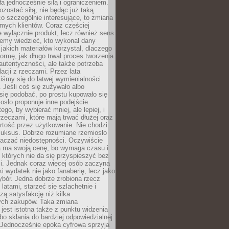
ła jednocześnie siłą i ograniczeniem.
zostać siłą, nie będąc już taką
 co szczególnie interesujące, to zmiana
mych klientów. Coraz częściej
 wyłącznie produkt, lecz również sens
emy wiedzieć, kto wykonał dany
 jakich materiałów korzystał, dlaczego
formę, jak długo trwał proces tworzenia.
autentyczności, ale także potrzeba
acji z rzeczami. Przez lata
iśmy się do łatwej wymienialności
 Jeśli coś się zużywało albo
się podobać, po prostu kupowało się
sło proponuje inne podejście.
ego, by wybierać mniej, ale lepiej, i
rzeczami, które mają trwać dłużej oraz
rtość przez użytkowanie. Nie chodzi
luksus. Dobrze rozumiane rzemiosło
naczać niedostępności. Oczywiście
a ma swoją cenę, bo wymaga czasu i
 których nie da się przyspieszyć bez
ci. Jednak coraz więcej osób zaczyna
ki wydatek nie jako fanaberię, lecz jako
bór. Jedna dobrze zrobiona rzecz
latami, starzeć się szlachetnie i
ą satysfakcję niż kilka
ch zakupów. Taka zmiana
jest istotna także z punktu widzenia
bo skłania do bardziej odpowiedzialnej
 Jednocześnie epoka cyfrowa sprzyja