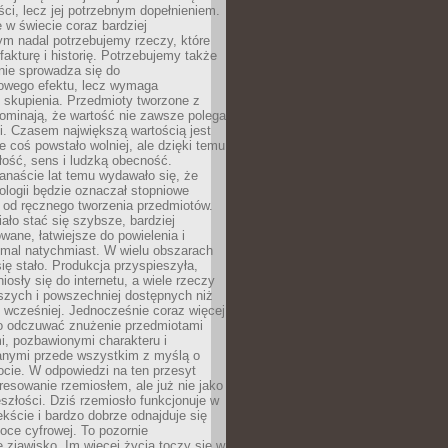
i, lecz jej potrzebnym dopełnieniem.
 w świecie coraz bardziej
ym nadal potrzebujemy rzeczy, które
 fakturę i historię. Potrzebujemy także
 nie sprowadza się do
owego efektu, lecz wymaga
 i skupienia. Przedmioty tworzone z
ominają, że wartość nie zawsze polega
i. Czasem największą wartością jest
że coś powstało wolniej, ale dzięki temu
łość, sens i ludzką obecność.
anaście lat temu wydawało się, że
ologii będzie oznaczał stopniowe
 od ręcznego tworzenia przedmiotów.
ło stać się szybsze, bardziej
ane, łatwiejsze do powielenia i
emal natychmiast. W wielu obszarach
się stało. Produkcja przyspieszyła,
iosły się do internetu, a wiele rzeczy
ńszych i powszechniej dostępnych niż
 wcześniej. Jednocześnie coraz więcej
o odczuwać znużenie przedmiotami
, pozbawionymi charakteru i
anymi przede wszystkim z myślą o
cie. W odpowiedzi na ten przesyt
resowanie rzemiosłem, ale już nie jako
eszłości. Dziś rzemiosło funkcjonuje w
ście i bardzo dobrze odnajduje się
oce cyfrowej. To pozornie
 zjawisko. Im więcej życia toczy się w