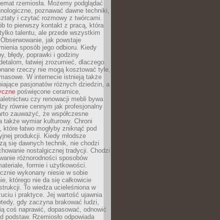
 temat rzemiosła. Możemy podglądać
hnologiczne, poznawać dawne techniki,
ztaty i czytać rozmowy z twórcami.
ób to pierwszy kontakt z pracą, która
ylko talentu, ale przede wszystkim
. Obserwowanie, jak powstaje
mienia sposób jego odbioru. Kiedy
y, błędy, poprawki i godziny
etalom, łatwiej zrozumieć, dlaczego
onane rzeczy nie mogą kosztować tyle,
masowe. W internecie istnieją także
iające pasjonatów różnych dziedzin, a
yczne
poświęcone ceramice,
kaletnictwu czy renowacji mebli bywa
zy równie cennym jak profesjonalny
arto zauważyć, że współczesne
 także wymiar kulturowy. Chroni
, które łatwo mogłyby zniknąć pod
jnej produkcji. Kiedy młodsze
zą się dawnych technik, nie chodzi
chowanie nostalgicznej tradycji. Chodzi
wanie różnorodności sposobów
ateriale, formie i użytkowości.
ęcznie wykonany niesie w sobie
e, którego nie da się całkowicie
strukcji. To wiedza ucieleśniona w
uciu i praktyce. Jej wartość ujawnia
wtedy, gdy zaczyna brakować ludzi,
fią coś naprawić, dopasować, odnowić
 od podstaw. Rzemiosło odpowiada