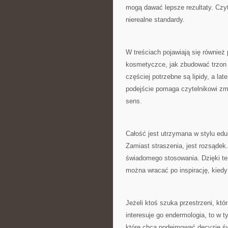
mogą dawać lepsze rezultaty. Czyte
nierealne standardy.
W treściach pojawiają się również
kosmetyczce, jak zbudować trzon r
częściej potrzebne są lipidy, a l
podejście pomaga czytelnikowi zm
sens.
Całość jest utrzymana w stylu ed
Zamiast straszenia, jest rozsądek
świadomego stosowania. Dzięki te
można wracać po inspirację, kiedy
Jeżeli ktoś szuka przestrzeni, któ
interesuje go endermologia, to w 
które chcą podejmować decyzje św