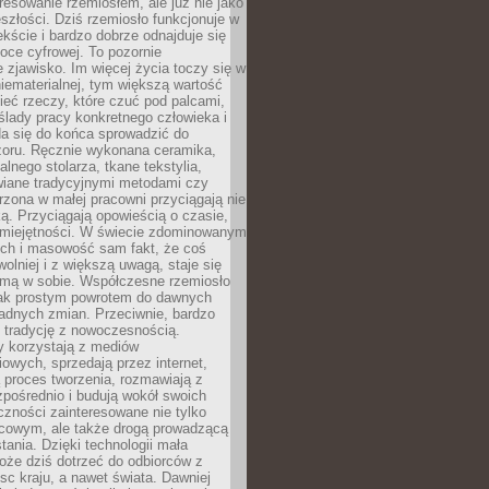
resowanie rzemiosłem, ale już nie jako
eszłości. Dziś rzemiosło funkcjonuje w
ście i bardzo dobrze odnajduje się
oce cyfrowej. To pozornie
 zjawisko. Im więcej życia toczy się w
niematerialnej, tym większą wartość
eć rzeczy, które czuć pod palcami,
ślady pracy konkretnego człowieka i
da się do końca sprowadzić do
zoru. Ręcznie wykonana ceramika,
alnego stolarza, tkane tekstylia,
wiane tradycyjnymi metodami czy
orzona w małej pracowni przyciągają nie
ką. Przyciągają opowieścią o czasie,
 umiejętności. W świecie zdominowanym
ech i masowość sam fakt, że coś
olniej i z większą uwagą, staje się
amą w sobie. Współczesne rzemiosło
dnak prostym powrotem do dawnych
adnych zmian. Przeciwnie, bardzo
 tradycję z nowoczesnością.
y korzystają z mediów
owych, sprzedają przez internet,
 proces tworzenia, rozmawiają z
zpośrednio i budują wokół swoich
zności zainteresowane nie tylko
cowym, ale także drogą prowadzącą
tania. Dzięki technologii mała
oże dziś dotrzeć do odbiorców z
sc kraju, a nawet świata. Dawniej