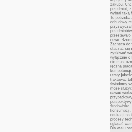
zakupu. Chc
przedmiot, z
wybrał taką 
To potrzeba 
odbudowy rel
przyzwyczail
przedmiotów.
przestawało 
nowe. Rzemio
Zachęca do t
otaczać się 
zyskiwać wa
wyłącznie o 
nie musi oz
ręczna prac
kompetencji,
utraty jakoś
traktować ta
świadomy wy
może służyć 
dawać większ
przypadkowy
perspektywy 
środowiska, 
konsumpcji.
edukacji na
procesy tec
oglądać wars
Dla wielu os