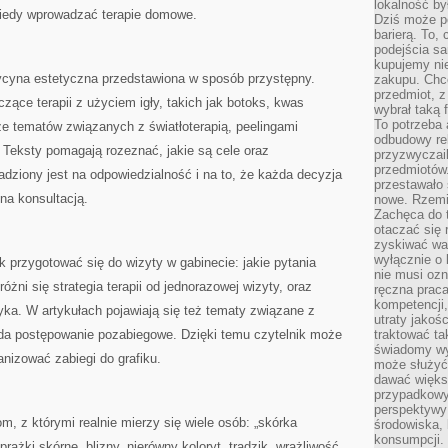
lokalność by
kiedy wprowadzać terapie domowe.
Dziś może po
barierą. To,
podejścia sa
kupujemy nie
ycyna estetyczna przedstawiona w sposób przystępny.
zakupu. Chc
przedmiot, z
czące terapii z użyciem igły, takich jak botoks, kwas
wybrał taką 
To potrzeba 
kże tematów związanych z światłoterapią, peelingami
odbudowy rel
 Teksty pomagają rozeznać, jakie są cele oraz
przyzwyczail
przedmiotów.
dziony jest na odpowiedzialność i na to, że każda decyzja
przestawało 
na konsultacją.
nowe. Rzemio
Zachęca do t
otaczać się 
zyskiwać wa
wyłącznie o 
k przygotować się do wizyty w gabinecie: jakie pytania
nie musi oz
żni się strategia terapii od jednorazowej wizyty, oraz
ręczna prac
kompetencji,
ka. W artykułach pojawiają się też tematy związane z
utraty jakoś
ąda postępowanie pozabiegowe. Dzięki temu czytelnik może
traktować ta
świadomy wy
anizować zabiegi do grafiku.
może służyć 
dawać większ
przypadkowy
perspektywy 
, z którymi realnie mierzy się wiele osób: „skórka
środowiska, 
konsumpcji.
ążki skórne, blizny, nierówny koloryt, trądzik, wrażliwość