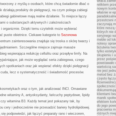
wraca zainte
s tworzony z myślą o osobach, które chcą świadomie dbać o
reliktem prz
nowym kontek
k działają produkty do pielęgnacji, na czym polega zabiegi
właśnie w ep
biegi gabinetowe mają realne działanie. To miejsce łączy
paradoksalne
przestrzeni 
jami o substancjach aktywnych i zależnościach
zaczynają mi
które noszą 
i organizmie. Dzięki temu czytelnik może wybierać
których nie 
ać puste obietnice. Ciekawe kategorie to
Sezonowa
seryjnego w
meble od lok
centrum zainteresowania znajduje się troska o skórę twarzy i
notesy opra
 ujędrnianiem. Szczególne miejsce zajmuje masaże
biżuteria tw
tylko estety
ieg wspierająca redukcję cellulitu oraz przepływ limfy. Na
skupieniu i
przez pośpi
 wyjaśniające, jak może wyglądać seria zabiegowa, czego
powstawało w
ch spotkaniach oraz jak wspierać efekty dzięki pielęgnacji
wartością s
nie jest je
 cuda, lecz o systematyczność i świadomość procesów.
metod bez ż
często łączy
Rzemieślnic
społeczności
okosmetykach oraz o tym, jak analizować INCI. Omawiane
dokumentują
klientami be
dne witaminy A, antyoksydanty, łańcuchy peptydowe, lipidy
marek społec
 czy witamina B3. Każdy temat jest pokazany tak, by
efektem koń
do jego pows
pu cery i jednocześnie nie przesadzić bariery hydrolipidowej.
pracownia m
różnych miej
się podpowiedzi, jak łączyć preparaty rano i wieczorem,