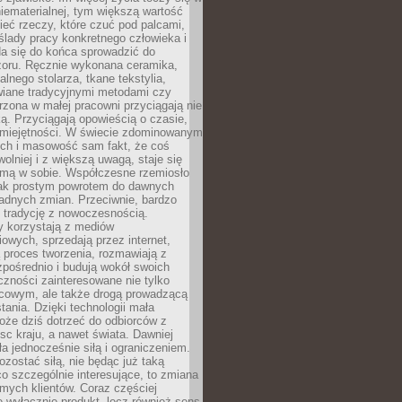
niematerialnej, tym większą wartość
eć rzeczy, które czuć pod palcami,
ślady pracy konkretnego człowieka i
da się do końca sprowadzić do
zoru. Ręcznie wykonana ceramika,
alnego stolarza, tkane tekstylia,
wiane tradycyjnymi metodami czy
orzona w małej pracowni przyciągają nie
ką. Przyciągają opowieścią o czasie,
 umiejętności. W świecie zdominowanym
ech i masowość sam fakt, że coś
olniej i z większą uwagą, staje się
amą w sobie. Współczesne rzemiosło
dnak prostym powrotem do dawnych
adnych zmian. Przeciwnie, bardzo
 tradycję z nowoczesnością.
y korzystają z mediów
owych, sprzedają przez internet,
 proces tworzenia, rozmawiają z
zpośrednio i budują wokół swoich
zności zainteresowane nie tylko
cowym, ale także drogą prowadzącą
tania. Dzięki technologii mała
oże dziś dotrzeć do odbiorców z
sc kraju, a nawet świata. Dawniej
ła jednocześnie siłą i ograniczeniem.
zostać siłą, nie będąc już taką
 co szczególnie interesujące, to zmiana
mych klientów. Coraz częściej
 wyłącznie produkt, lecz również sens