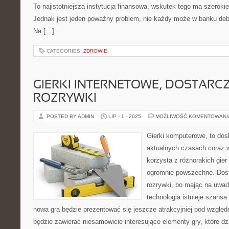
To najistotniejsza instytucja finansowa, wskutek tego ma szeroki
Jednak jest jeden poważny problem, nie każdy może w banku de
Na […]
CATEGORIES:
ZDROWIE
GIERKI INTERNETOWE, DOSTARCZ
ROZRYWKI
POSTED BY ADMIN
LIP - 1 - 2025
MOŻLIWOŚĆ KOMENTOWAN
Gierki komputerowe, to dos
aktualnych czasach coraz w
korzysta z różnorakich gie
ogromnie powszechne. Dost
rozrywki, bo mając na uwadz
technologia istnieje szans
nowa gra będzie prezentować się jeszcze atrakcyjniej pod względ
będzie zawierać niesamowicie interesujące elementy gry, które 