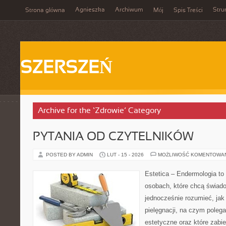
Agnieszka
Archiwum
Stru
Strona główna
Mój
Spis Treści
SZERSZEŃ
Archive for the ‘Zdrowie’ Category
PYTANIA OD CZYTELNIKÓW
POSTED BY ADMIN
LUT - 15 - 2026
MOŻLIWOŚĆ KOMENTOWA
Estetica – Endermologia to
osobach, które chcą świado
jednocześnie rozumieć, jak 
pielęgnacji, na czym poleg
estetyczne oraz które zabi