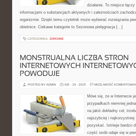
działanie. To miejsce łączy
informacjami o substancjach aktywnych i zależnościach zachodz
organizmie. Dzięki temu czytelnik może wybierać rozwiązania pew
obietnice. Ciekawe kategorie to Sezonowa pielęgnacja […]
CATEGORIES:
ZDROWIE
MONSTRUALNA LICZBA STRON
INTERNETOWYCH INTERNETOWYC
POWODUJE
POSTED BY ADMIN
SIE - 19 - 2025
MOŻLIWOŚĆ KOMENTOWA
Mówi się, że w Internecie j
przypadkach niemniej jedn
na jakiś dokładny cel, trze
najszybciej i najkorzystniej
pozyskać. Istnieje bardzo 
część osób udaje się w pie