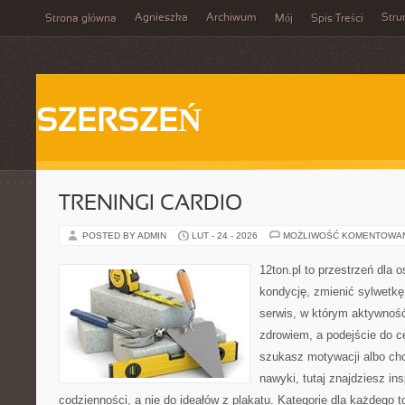
Agnieszka
Archiwum
Stru
Strona główna
Mój
Spis Treści
SZERSZEŃ
TRENINGI CARDIO
POSTED BY ADMIN
LUT - 24 - 2026
MOŻLIWOŚĆ KOMENTOWA
12ton.pl to przestrzeń dla 
kondycję, zmienić sylwetkę 
serwis, w którym aktywność
zdrowiem, a podejście do ce
szukasz motywacji albo ch
nawyki, tutaj znajdziesz in
codzienności, a nie do ideałów z plakatu. Kategorie dla każdego t