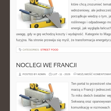
które chcą zrozumieć temat
wdrożeniowy, ale jednocześ
porządkuje wiedzę o tym, 
roślinnego i odpadowego mo
energii, jak wygląda łańcu
uwagę, gdy w grę wchodzą koszty i wydajność. Kategorie to Maga
fuzyjna. Na stronie przewija się myśl, że transformacja energetyc
CATEGORIES:
STREET FOOD
NOCLEGI WE FRANCJI
POSTED BY ADMIN
LUT - 11 - 2026
MOŻLIWOŚĆ KOMENTOWA
Ten portal to przestrzeń st
marzą o Francji i jednocześn
To miks dwóch światów: wę
Sekwaną oraz opanowywania
komunikację w rozmowach z