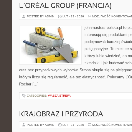
L’ORÉAL GROUP (FRANCJA)
POSTED BY ADMIN
LUT - 23 - 2026
MOŻLIWOŚĆ KOMENTOWA
johnmasters-polska.pl to pl
interesują się produktami p
podejmować bardziej świa
pielęgnacyjne. To miejsce 
którzy lubią wiedzieć, co na
składniki i jak budować sc
oraz bez przypadkowych wyborów. Strona skupia się na pielęgnac
którym liczy się regularność, ale też elastyczność. Polecamy L’Or
Rocher […]
CATEGORIES:
WASZA STREFA
KRAJOBRAZ I PRZYRODA
POSTED BY ADMIN
LUT - 21 - 2026
MOŻLIWOŚĆ KOMENTOWA