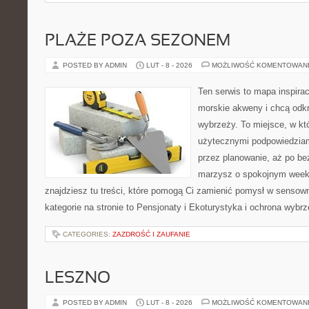
PLAŻE POZA SEZONEM
POSTED BY ADMIN
LUT - 8 - 2026
MOŻLIWOŚĆ KOMENTOWAN
Ten serwis to mapa inspirac
morskie akweny i chcą odkr
wybrzeży. To miejsce, w któ
użytecznymi podpowiedziam
przez planowanie, aż po be
marzysz o spokojnym week
znajdziesz tu treści, które pomogą Ci zamienić pomysł w sens
kategorie na stronie to Pensjonaty i Ekoturystyka i ochrona wybr
CATEGORIES:
ZAZDROŚĆ I ZAUFANIE
LESZNO
POSTED BY ADMIN
LUT - 8 - 2026
MOŻLIWOŚĆ KOMENTOWAN