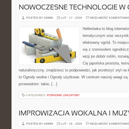
NOWOCZESNE TECHNOLOGIE W 
POSTED BY ADMIN
LUT - 17 - 2026
MOŻLIWOŚĆ KOMENTOWA
Hellerówka to blog interne
tematycznym oraz wszystk
efektowny ogród. To miejs
się z rzemiosłem ogrodnicz
wizji po dobór roślin, rozwią
Cię japońska prostota, leś
naturalistyczny, znajdziesz tu podpowiedzi, jak przełożyć styl na 
to Ogrody wodne i Ogrody użytkowe. W centrum naszej uwagi s
przewodnim: takie, […]
CATEGORIES:
PORADNIK ZAKUPOWY
IMPROWIZACJA WOKALNA I MU
POSTED BY ADMIN
LUT - 16 - 2026
MOŻLIWOŚĆ KOMENTOWA