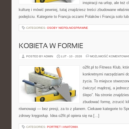
inspiracji na urlop, ale te
kulturę i mówić pewniej, tutaj znajdziesz treści zbudowane właś
podejściu. Kategorie to Francja oczami Polaków i Francja solo lu
CATEGORIES:
OSOBY NIEPEŁNOSPRAWNE
KOBIETA W FORMIE
POSTED BY ADMIN
LUT - 10 - 2026
MOŻLIWOŚĆ KOMENTOWA
o2fit.pl to Fitness Klub, kt
konkretnymi narzędziami do
życia. To miejsce stworzon
ćwiczyć mądrzej, a jednocze
ślepo”. Na stronie znajdzie
zbudować formę, zrzucić ki
równowagi — bez presji, za to z planem. Ciekawe kategorie to Sprzę
zdrowy kręgosłup. Idea o2fit.pl opiera się na […]
CATEGORIES:
PORTRET I ANATOMIA