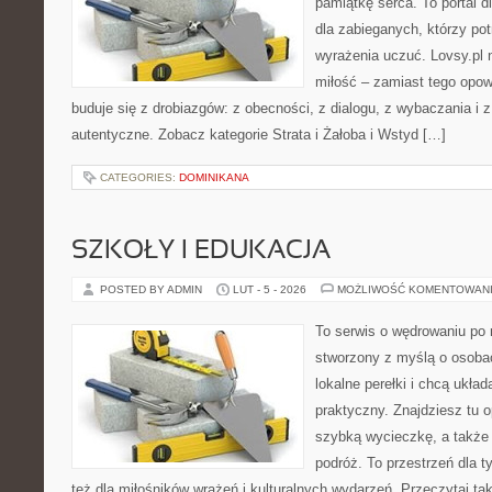
pamiątkę serca. To portal d
dla zabieganych, którzy potr
wyrażenia uczuć. Lovsy.pl 
miłość – zamiast tego opow
buduje się z drobiazgów: z obecności, z dialogu, z wybaczania i 
autentyczne. Zobacz kategorie Strata i Żałoba i Wstyd […]
CATEGORIES:
DOMINIKANA
SZKOŁY I EDUKACJA
POSTED BY ADMIN
LUT - 5 - 2026
MOŻLIWOŚĆ KOMENTOWAN
To serwis o wędrowaniu po r
stworzony z myślą o osobac
lokalne perełki i chcą ukł
praktyczny. Znajdziesz tu o
szybką wycieczkę, a także
podróż. To przestrzeń dla ty
też dla miłośników wrażeń i kulturalnych wydarzeń. Przeczytaj tak