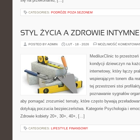
się na przekonaniu, […]
CATEGORIES:
PODRÓŻE POZA SEZONEM
STYL ŻYCIA A ZDROWIE INTYMNE
POSTED BY ADMIN
LUT - 18 - 2026
MOŻLIWOŚĆ KOMENTOWA
MediluxClinic to przestrzeń
kondycji dziewczyn na każd
internetowy, który łączy pr
wspierającym tonem dla re
tej przestrzeni stoi profila
poznawanie sygnałów organ
aby pomagać zrozumieć tematy, które często bywają przeładowan
dotykają poczucia bezpieczeństwa. Kategorie Psychologia i emocj
Zdrowie kobiety 20+, 30+, 40+, […]
CATEGORIES:
LIFESTYLE FINANSOWY