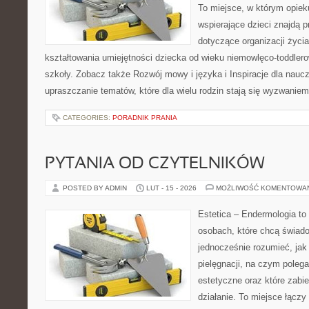
To miejsce, w którym opie
wspierające dzieci znajdą 
dotyczące organizacji życi
kształtowania umiejętności dziecka od wieku niemowlęco-toddlero
szkoły. Zobacz także Rozwój mowy i języka i Inspiracje dla nauczy
upraszczanie tematów, które dla wielu rodzin stają się wyzwaniem
CATEGORIES:
PORADNIK PRANIA
PYTANIA OD CZYTELNIKÓW
POSTED BY ADMIN
LUT - 15 - 2026
MOŻLIWOŚĆ KOMENTOWA
Estetica – Endermologia to
osobach, które chcą świado
jednocześnie rozumieć, jak 
pielęgnacji, na czym poleg
estetyczne oraz które zabi
działanie. To miejsce łączy