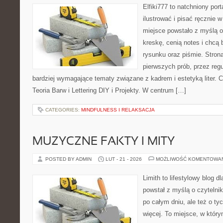
Elfiki777 to natchniony port
ilustrować i pisać ręcznie
miejsce powstało z myślą o
kreskę, cenią notes i chcą
rysunku oraz piśmie. Stron
pierwszych prób, przez regu
bardziej wymagające tematy związane z kadrem i estetyką liter. Ci
Teoria Barw i Lettering DIY i Projekty. W centrum […]
CATEGORIES:
MINDFULNESS I RELAKSACJA
MUZYCZNE FAKTY I MITY
POSTED BY ADMIN
LUT - 21 - 2026
MOŻLIWOŚĆ KOMENTOWA
Limith to lifestylowy blog d
powstał z myślą o czyteln
po całym dniu, ale też o ty
więcej. To miejsce, w który