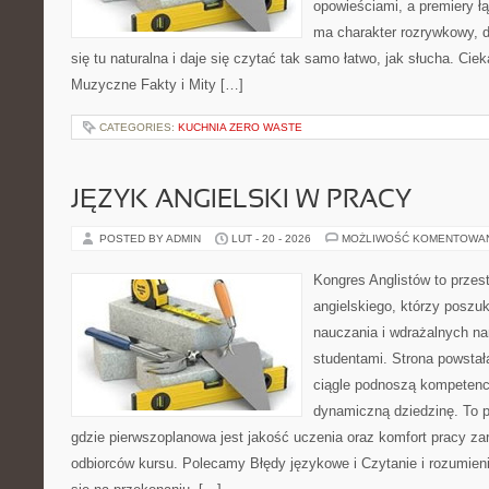
opowieściami, a premiery ł
ma charakter rozrywkowy, 
się tu naturalna i daje się czytać tak samo łatwo, jak słucha. Ciek
Muzyczne Fakty i Mity […]
CATEGORIES:
KUCHNIA ZERO WASTE
JĘZYK ANGIELSKI W PRACY
POSTED BY ADMIN
LUT - 20 - 2026
MOŻLIWOŚĆ KOMENTOWA
Kongres Anglistów to przes
angielskiego, którzy poszuk
nauczania i wdrażalnych na
studentami. Strona powstał
ciągle podnoszą kompetencj
dynamiczną dziedzinę. To pun
gdzie pierwszoplanowa jest jakość uczenia oraz komfort pracy za
odbiorców kursu. Polecamy Błędy językowe i Czytanie i rozumienie