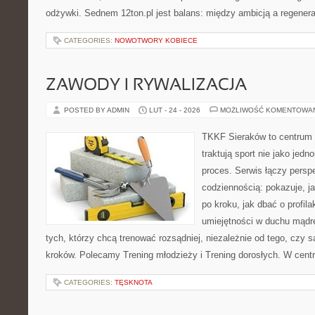
odżywki. Sednem 12ton.pl jest balans: między ambicją a regener
CATEGORIES:
NOWOTWORY KOBIECE
ZAWODY I RYWALIZACJA
POSTED BY ADMIN
LUT - 24 - 2026
MOŻLIWOŚĆ KOMENTOWA
TKKF Sieraków to centrum w
traktują sport nie jako jedn
proces. Serwis łączy pers
codziennością: pokazuje, 
po kroku, jak dbać o profila
umiejętności w duchu mądre
tych, którzy chcą trenować rozsądniej, niezależnie od tego, czy 
kroków. Polecamy Trening młodzieży i Trening dorosłych. W centr
CATEGORIES:
TĘSKNOTA