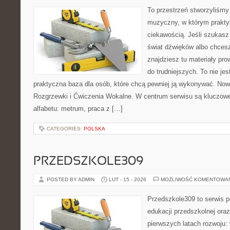
To przestrzeń stworzyliśmy
muzyczny, w którym prakty
ciekawością. Jeśli szukasz 
świat dźwięków albo chces
znajdziesz tu materiały pr
do trudniejszych. To nie je
praktyczna baza dla osób, które chcą pewniej ją wykonywać. Now
Rozgrzewki i Ćwiczenia Wokalne. W centrum serwisu są kluczo
alfabetu: metrum, praca z […]
CATEGORIES:
POLSKA
PRZEDSZKOLE309
POSTED BY ADMIN
LUT - 15 - 2026
MOŻLIWOŚĆ KOMENTOWA
Przedszkole309 to serwis 
edukacji przedszkolnej ora
pierwszych latach rozwoju: 