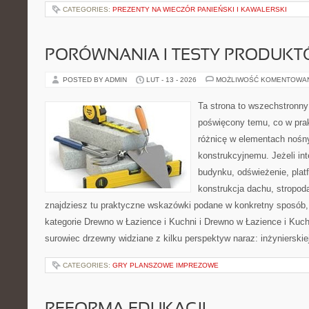
CATEGORIES:
PREZENTY NA WIECZÓR PANIEŃSKI I KAWALERSKI
PORÓWNANIA I TESTY PRODUK
POSTED BY ADMIN
LUT - 13 - 2026
MOŻLIWOŚĆ KOMENTOWA
Ta strona to wszechstronny
poświęcony temu, co w prak
różnicę w elementach nośn
konstrukcyjnemu. Jeżeli in
budynku, odświeżenie, plat
konstrukcja dachu, stropod
znajdziesz tu praktyczne wskazówki podane w konkretny sposób,
kategorie Drewno w Łazience i Kuchni i Drewno w Łazience i Kuch
surowiec drzewny widziane z kilku perspektyw naraz: inżynierskie
CATEGORIES:
GRY PLANSZOWE IMPREZOWE