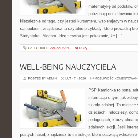
matematykę od podstaw, ora
potrzebują doszlifowania k
Niezależnie od tego, czy jesteś kursantem, wspierającym w nauc
samoukiem, znajdziesz tu czytelne przykłady, które prowadzą kr
Statystyka i Algebra. Ideą serwisu jest pokazanie, że […]
CATEGORIES:
ZARZĄDZANIE ENERGIĄ
WELL-BEING NAUCZYCIELA
POSTED BY ADMIN
LUT - 7 - 2026
MOŻLIWOŚĆ KOMENTOWAN
PSP Kamionka to portal edu
informacje o tym, jak zdo
szkoły zdalnej. To miejsce
dzieciach i młodzieży, do
pedagogach, którzy chcą 
zdalnych lekcji. Jeśli inter
pustych haseł, znajdziesz tu instrukcje, które ułatwiają wdrożeni