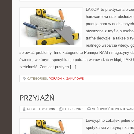
LAKOM to praktyczna prze
hardware’owi oraz obsłudze
pracują nam w codziennych
stworzone z myślą o osoba
trafne decyzje, a także o ty
realnego wsparcia wtedy, 
sprawiać problemy. Inne kategorie to Pamięci RAM i magazyny da
świecie, w którym specyfikacje potrafią wprowadzić w błąd, LAKO
rzetelność. Zamiast pustych […]
CATEGORIES:
PORADNIKI ZAKUPOWE
PRZYJAŹŃ
POSTED BY ADMIN
LUT - 6 - 2026
MOŻLIWOŚĆ KOMENTOWAN
Lovsy.pl to zakątek pełne 
spotyka się z rutyną i zami