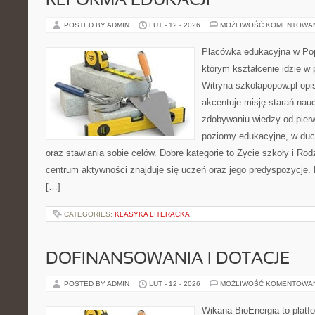
REFORMA EDUKACJI
POSTED BY ADMIN
LUT - 12 - 2026
MOŻLIWOŚĆ KOMENTOWA
Placówka edukacyjna w Pop
którym kształcenie idzie w
Witryna szkolapopow.pl opi
akcentuje misję starań naucz
zdobywaniu wiedzy od pierw
poziomy edukacyjne, w du
oraz stawiania sobie celów. Dobre kategorie to Życie szkoły i Ro
centrum aktywności znajduje się uczeń oraz jego predyspozycje.
[…]
CATEGORIES:
KLASYKA LITERACKA
DOFINANSOWANIA I DOTACJE
POSTED BY ADMIN
LUT - 12 - 2026
MOŻLIWOŚĆ KOMENTOWA
Wikana BioEnergia to platf