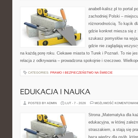
anabell-kalisz.pl to portal
zachodniej Polski – miejscu
różnorodnością. To kącik d
gdzie konkret miesza się z 
szukasz pomysłów na wyjaz
gdzie nie zaglądają wszysc
na każdą porę roku. Ciekawe miasta to Turek i Poznań. To nie jest 
relacja z odkrywania – prowadzona spokojnie i rzeczowo. Wielkopo
CATEGORIES:
PRAWO I BEZPIECZEŃSTWO NA ŚWIECIE
EDUKACJA I NAUKA
POSTED BY ADMIN
LUT - 7 - 2026
MOŻLIWOŚĆ KOMENTOWAN
Strona „Matematyka dla każ
edukacyjna, w której zależn
straszakiem, a stają się pr
baza wiedzy dla osób, któr