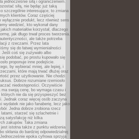
ła jednocześnie siłą i ograniczeniem.
zostać siłą, nie będąc już taką
 co szczególnie interesujące, to zmiana
mych klientów. Coraz częściej
 wyłącznie produkt, lecz również sens
emy wiedzieć, kto wykonał dany
 jakich materiałów korzystał, dlaczego
formę, jak długo trwał proces tworzenia.
autentyczności, ale także potrzeba
acji z rzeczami. Przez lata
iśmy się do łatwej wymienialności
 Jeśli coś się zużywało albo
się podobać, po prostu kupowało się
sło proponuje inne podejście.
ego, by wybierać mniej, ale lepiej, i
rzeczami, które mają trwać dłużej oraz
rtość przez użytkowanie. Nie chodzi
luksus. Dobrze rozumiane rzemiosło
naczać niedostępności. Oczywiście
a ma swoją cenę, bo wymaga czasu i
 których nie da się przyspieszyć bez
ci. Jednak coraz więcej osób zaczyna
ki wydatek nie jako fanaberię, lecz jako
bór. Jedna dobrze zrobiona rzecz
latami, starzeć się szlachetnie i
ą satysfakcję niż kilka
ch zakupów. Taka zmiana
jest istotna także z punktu widzenia
bo skłania do bardziej odpowiedzialnej
 Jednocześnie epoka cyfrowa sprzyja