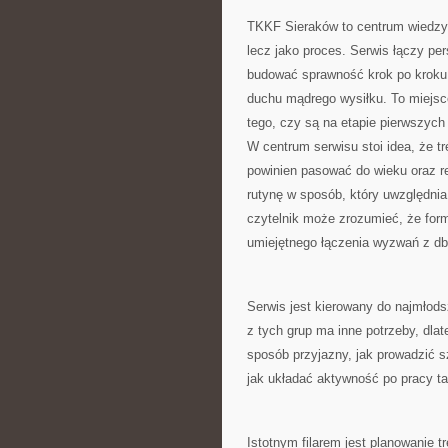
TKKF Sieraków to centrum wiedzy d
lecz jako proces. Serwis łączy pe
budować sprawność krok po kroku, 
duchu mądrego wysiłku. To miejsce
tego, czy są na etapie pierwszyc
W centrum serwisu stoi idea, że tre
powinien pasować do wieku oraz 
rutynę w sposób, który uwzględni
czytelnik może zrozumieć, że form
umiejętnego łączenia wyzwań z d
Serwis jest kierowany do najmłods
z tych grup ma inne potrzeby, dlat
sposób przyjazny, jak prowadzić sz
jak układać aktywność po pracy tak
Istotnym filarem jest planowanie 