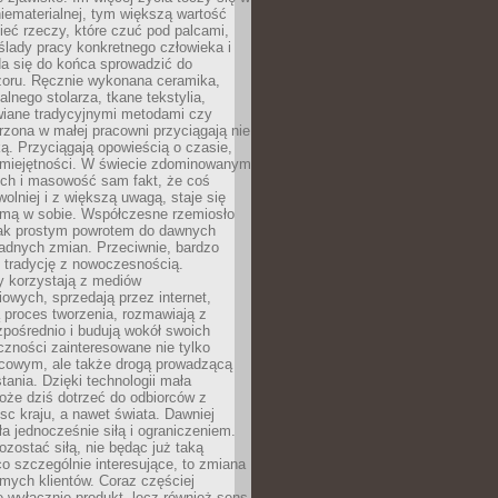
niematerialnej, tym większą wartość
eć rzeczy, które czuć pod palcami,
ślady pracy konkretnego człowieka i
da się do końca sprowadzić do
zoru. Ręcznie wykonana ceramika,
alnego stolarza, tkane tekstylia,
wiane tradycyjnymi metodami czy
orzona w małej pracowni przyciągają nie
ką. Przyciągają opowieścią o czasie,
 umiejętności. W świecie zdominowanym
ech i masowość sam fakt, że coś
olniej i z większą uwagą, staje się
amą w sobie. Współczesne rzemiosło
dnak prostym powrotem do dawnych
adnych zmian. Przeciwnie, bardzo
 tradycję z nowoczesnością.
y korzystają z mediów
owych, sprzedają przez internet,
 proces tworzenia, rozmawiają z
zpośrednio i budują wokół swoich
zności zainteresowane nie tylko
cowym, ale także drogą prowadzącą
tania. Dzięki technologii mała
oże dziś dotrzeć do odbiorców z
sc kraju, a nawet świata. Dawniej
ła jednocześnie siłą i ograniczeniem.
zostać siłą, nie będąc już taką
 co szczególnie interesujące, to zmiana
mych klientów. Coraz częściej
 wyłącznie produkt, lecz również sens