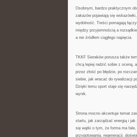
Osobnym, bardzo praktycznym obs
zakazów pojawiają się wskazówki,
wydolność. Treści pomagają łączy
między przyjemnością a rozsądkie
a nie źródłem ciągłego napięcia.
TKKF Sieraków porusza także tema
chcą lepiej radzić sobie z oceną, 
przez złość po błędzie, po rozcz
siebie, jak wracać do rywalizacji p
Dzięki temu sport staje się narzęd
wynik.
Strona mocno akcentuje temat zaw
startu, jak zarządzać energią i jak
się wątki o tym, że forma ma fale,
przygotowania, regeneracji, dośw