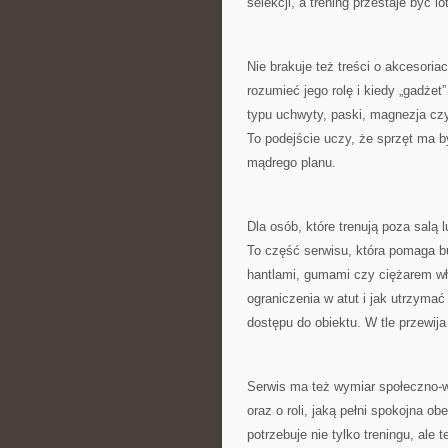
selekcji, a trening przestaje być lot
Nie brakuje też treści o akcesoria
rozumieć jego rolę i kiedy „gadżet
typu uchwyty, paski, magnezja czy
To podejście uczy, że sprzęt ma by
mądrego planu.
Dla osób, które trenują poza salą
To część serwisu, która pomaga b
hantlami, gumami czy ciężarem wła
ograniczenia w atut i jak utrzyma
dostępu do obiektu. W tle przewija 
Serwis ma też wymiar społeczno-w
oraz o roli, jaką pełni spokojna 
potrzebuje nie tylko treningu, al