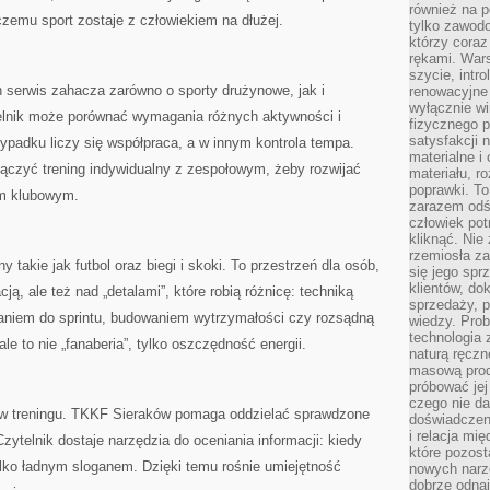
również na p
czemu sport zostaje z człowiekiem na dłużej.
tylko zawod
którzy coraz
rękami. Wars
szycie, intr
 serwis zahacza zarówno o sporty drużynowe, jak i
renowacyjne
wyłącznie wi
telnik może porównać wymagania różnych aktywności i
fizycznego p
satysfakcji 
ypadku liczy się współpraca, a w innym kontrola tempa.
materialne i
łączyć trening indywidualny z zespołowym, żeby rozwijać
materiału, r
poprawki. To
em klubowym.
zarazem odś
człowiek potr
kliknąć. Nie 
rzemiosła z
y takie jak futbol oraz biegi i skoki. To przestrzeń dla osób,
się jego spr
klientów, d
ą, ale też nad „detalami”, które robią różnicę: techniką
sprzedaży, 
aniem do sprintu, budowaniem wytrzymałości czy rozsądną
wiedzy. Prob
technologia
le to nie „fanaberia”, tylko oszczędność energii.
naturą ręczn
masową prod
próbować jej
czego nie da
y w treningu. TKKF Sieraków pomaga oddzielać sprawdzone
doświadczen
i relacja mi
telnik dostaje narzędzia do oceniania informacji: kiedy
które pozost
tylko ładnym sloganem. Dzięki temu rośnie umiejętność
nowych narz
dobrze odnaj