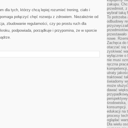
zakupu. Chc
przedmiot, z
dla tych, którzy chcą lepiej rozumieć trening, ciało i
wybrał taką 
e pomaga połączyć chęć rozwoju z zdrowiem. Niezależnie od
To potrzeba 
odbudowy rel
cja, zbudowanie regularności, czy po prostu ruch dla
przyzwyczail
przedmiotów.
 kroku, podpowiada, porządkuje i przypomina, że w sporcie
przestawało 
mądrze.
nowe. Rzemio
Zachęca do t
otaczać się 
zyskiwać wa
wyłącznie o 
nie musi oz
ręczna prac
kompetencji,
utraty jakoś
traktować ta
świadomy wy
może służyć 
dawać większ
przypadkowy
perspektywy 
środowiska, 
konsumpcji.
edukacji na
procesy tec
oglądać wars
Dla wielu os