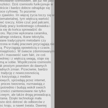
resowanie rzemiosłem, ale już nie jako
eszłości. Dziś rzemiosło funkcjonuje w
ście i bardzo dobrze odnajduje się
oce cyfrowej. To pozornie
 zjawisko. Im więcej życia toczy się w
niematerialnej, tym większą wartość
eć rzeczy, które czuć pod palcami,
ślady pracy konkretnego człowieka i
da się do końca sprowadzić do
zoru. Ręcznie wykonana ceramika,
alnego stolarza, tkane tekstylia,
wiane tradycyjnymi metodami czy
orzona w małej pracowni przyciągają nie
ką. Przyciągają opowieścią o czasie,
 umiejętności. W świecie zdominowanym
ech i masowość sam fakt, że coś
olniej i z większą uwagą, staje się
amą w sobie. Współczesne rzemiosło
dnak prostym powrotem do dawnych
adnych zmian. Przeciwnie, bardzo
 tradycję z nowoczesnością.
y korzystają z mediów
owych, sprzedają przez internet,
 proces tworzenia, rozmawiają z
zpośrednio i budują wokół swoich
zności zainteresowane nie tylko
cowym, ale także drogą prowadzącą
tania. Dzięki technologii mała
oże dziś dotrzeć do odbiorców z
sc kraju, a nawet świata. Dawniej