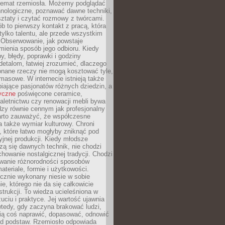
 temat rzemiosła. Możemy podglądać
hnologiczne, poznawać dawne techniki,
ztaty i czytać rozmowy z twórcami.
ób to pierwszy kontakt z pracą, która
ylko talentu, ale przede wszystkim
. Obserwowanie, jak powstaje
mienia sposób jego odbioru. Kiedy
y, błędy, poprawki i godziny
etalom, łatwiej zrozumieć, dlaczego
onane rzeczy nie mogą kosztować tyle,
masowe. W internecie istnieją także
iające pasjonatów różnych dziedzin, a
yczne
poświęcone ceramice,
kaletnictwu czy renowacji mebli bywa
zy równie cennym jak profesjonalny
arto zauważyć, że współczesne
 także wymiar kulturowy. Chroni
, które łatwo mogłyby zniknąć pod
jnej produkcji. Kiedy młodsze
zą się dawnych technik, nie chodzi
chowanie nostalgicznej tradycji. Chodzi
wanie różnorodności sposobów
ateriale, formie i użytkowości.
ęcznie wykonany niesie w sobie
e, którego nie da się całkowicie
strukcji. To wiedza ucieleśniona w
uciu i praktyce. Jej wartość ujawnia
wtedy, gdy zaczyna brakować ludzi,
fią coś naprawić, dopasować, odnowić
 od podstaw. Rzemiosło odpowiada