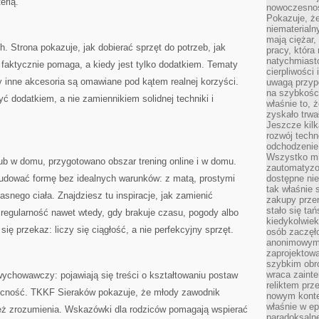
erią.
nowoczesnośc
Pokazuje, że
niematerialn
mają ciężar,
ch. Strona pokazuje, jak dobierać sprzęt do potrzeb, jak
pracy, która
natychmiast
” faktycznie pomaga, a kiedy jest tylko dodatkiem. Tematy
cierpliwości
 inne akcesoria są omawiane pod kątem realnej korzyści.
uwagą przyp
na szybkośc
ć dodatkiem, a nie zamiennikiem solidnej techniki i
właśnie to, 
zyskało trwa
Jeszcze kilk
rozwój techn
odchodzenie
Wszystko mia
 lub w domu, przygotowano obszar trening online i w domu.
zautomatyzow
udować formę bez idealnych warunków: z matą, prostymi
dostępne ni
tak właśnie 
snego ciała. Znajdziesz tu inspiracje, jak zamienić
zakupy przen
stało się ta
ć regularność nawet wtedy, gdy brakuje czasu, pogody albo
kiedykolwiek
się przekaz: liczy się ciągłość, a nie perfekcyjny sprzęt.
osób zaczęł
anonimowymi
zaprojektow
szybkim obro
wraca zainte
ychowawczy: pojawiają się treści o kształtowaniu postaw
reliktem prz
obecność. TKKF Sieraków pokazuje, że młody zawodnik
nowym kontek
właśnie w ep
e też zrozumienia. Wskazówki dla rodziców pomagają wspierać
paradoksalne