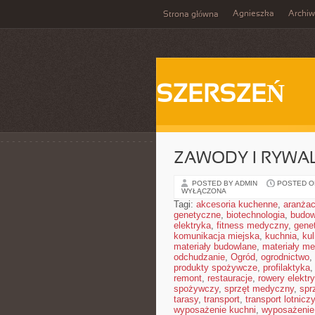
Agnieszka
Archi
Strona główna
SZERSZEŃ
ZAWODY I RYWAL
POSTED BY ADMIN
POSTED ON
WYŁĄCZONA
Tagi:
akcesoria kuchenne
,
aranżac
genetyczne
,
biotechnologia
,
budow
elektryka
,
fitness medyczny
,
gene
komunikacja miejska
,
kuchnia
,
kul
materiały budowlane
,
materiały m
odchudzanie
,
Ogród
,
ogrodnictwo
,
produkty spożywcze
,
profilaktyka
remont
,
restauracje
,
rowery elektr
spożywczy
,
sprzęt medyczny
,
spr
tarasy
,
transport
,
transport lotniczy
wyposażenie kuchni
,
wyposażenie