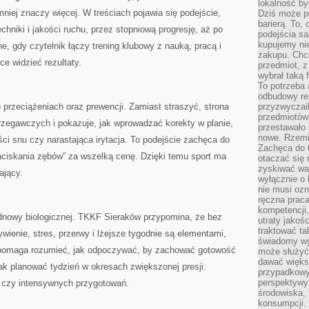
lokalność by
niej znaczy więcej. W treściach pojawia się podejście,
Dziś może po
barierą. To,
hniki i jakości ruchu, przez stopniową progresję, aż po
podejścia sa
kupujemy nie
e, gdy czytelnik łączy trening klubowy z nauką, pracą i
zakupu. Chc
e widzieć rezultaty.
przedmiot, z
wybrał taką 
To potrzeba 
odbudowy rel
 przeciążeniach oraz prewencji. Zamiast straszyć, strona
przyzwyczail
przedmiotów.
zegawczych i pokazuje, jak wprowadzać korekty w planie,
przestawało 
nowe. Rzemio
ści snu czy narastająca irytacja. To podejście zachęca do
Zachęca do t
zaciskania zębów” za wszelką cenę. Dzięki temu sport ma
otaczać się 
zyskiwać wa
ający.
wyłącznie o 
nie musi oz
ręczna prac
kompetencji,
odnowy biologicznej. TKKF Sieraków przypomina, że bez
utraty jakoś
traktować ta
ywienie, stres, przerwy i lżejsze tygodnie są elementami,
świadomy wy
s pomaga rozumieć, jak odpoczywać, by zachować gotowość
może służyć 
dawać większ
z jak planować tydzień w okresach zwiększonej presji:
przypadkowy
perspektywy 
 czy intensywnych przygotowań.
środowiska, 
konsumpcji.