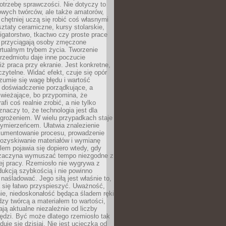
otrzebę sprawczości. Nie dotyczy to
owych twórców, ale także amatorów,
 chętniej uczą się robić coś własnymi
ztaty ceramiczne, kursy stolarskie,
oligatorstwo, tkactwo czy proste prace
 przyciągają osoby zmęczone
rtualnym trybem życia. Tworzenie
rzedmiotu daje inne poczucie
niż praca przy ekranie. Jest konkretne,
 czytelne. Widać efekt, czuje się opór
ozumie się wagę błędu i wartość
 doświadczenie porządkujące, a
wieżające, bo przypomina, że
afi coś realnie zrobić, a nie tylko
znaczy to, że technologia jest dla
agrożeniem. W wielu przypadkach staje
zymierzeńcem. Ułatwia znalezienie
okumentowanie procesu, prowadzenie
pozyskiwanie materiałów i wymianę
lem pojawia się dopiero wtedy, gdy
 zaczyna wymuszać tempo niezgodne z
ej pracy. Rzemiosło nie wygrywa z
ukcją szybkością i nie powinno
 naśladować. Jego siłą jest właśnie to,
 się łatwo przyspieszyć. Uważność,
ie, niedoskonałość będąca śladem ręki
ędzy twórcą a materiałem to wartości,
ają aktualne niezależnie od liczby
ędzi. Być może dlatego rzemiosło tak
duje się dzisiaj. Nie jest ucieczką od