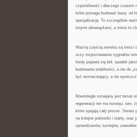
częstotliwość i dlaczego czasem m
które pomaga budować bazę: od tec
specjalizację. To szczególnie ważn
innymi obowiązkami, a mimo to chc
Ważną częścią serwisu są treści o
uczy rozpoznawania sygnałów ostr
kiedy pojawia się ból, spadek jako
budowania stabilności, a nie do „
być wzmacniający, a nie wyniszcz
Równolegle rozwijany jest temat 
regeneracji nie ma rozwoju: sen, ż
które spajają cały proces. Serwi
na kolejne jednostki i starty, ora
sprawdzianów, turniejów, zawodów