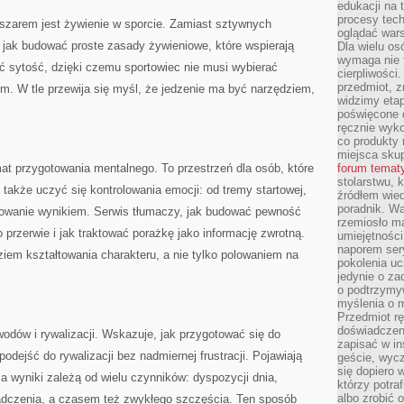
edukacji na
procesy tec
zarem jest żywienie w sporcie. Zamiast sztywnych
oglądać wars
 jak budować proste zasady żywieniowe, które wspierają
Dla wielu os
wymaga nie t
ć sytość, dzięki czemu sportowiec nie musi wybierać
cierpliwości
przedmiot, z
m. W tle przewija się myśl, że jedzenie ma być narzędziem,
widzimy etap
poświęcone d
ręcznie wyk
co produkty 
miejsca skup
t przygotowania mentalnego. To przestrzeń dla osób, które
forum temat
stolarstwu, 
a także uczyć się kontrolowania emocji: od tremy startowej,
źródłem wied
poradnik. W
arowanie wynikiem. Serwis tłumaczy, jak budować pewność
rzemiosło ma
o przerwie i jak traktować porażkę jako informację zwrotną.
umiejętności
naporem sery
ziem kształtowania charakteru, a nie tylko polowaniem na
pokolenia uc
jedynie o za
o podtrzymy
myślenia o m
Przedmiot r
doświadczeni
odów i rywalizacji. Wskazuje, jak przygotować się do
zapisać w in
 podejść do rywalizacji bez nadmiernej frustracji. Pojawiają
geście, wycz
się dopiero 
 a wyniki zależą od wielu czynników: dyspozycji dnia,
którzy potra
albo zrobić
iadczenia, a czasem też zwykłego szczęścia. Ten sposób