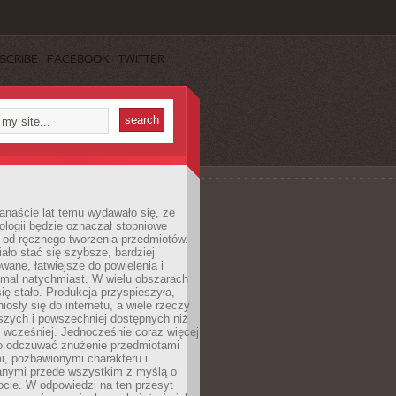
SCRIBE
FACEBOOK
TWITTER
anaście lat temu wydawało się, że
ologii będzie oznaczał stopniowe
 od ręcznego tworzenia przedmiotów.
ło stać się szybsze, bardziej
ane, łatwiejsze do powielenia i
emal natychmiast. W wielu obszarach
się stało. Produkcja przyspieszyła,
iosły się do internetu, a wiele rzeczy
ńszych i powszechniej dostępnych niż
 wcześniej. Jednocześnie coraz więcej
o odczuwać znużenie przedmiotami
, pozbawionymi charakteru i
anymi przede wszystkim z myślą o
cie. W odpowiedzi na ten przesyt