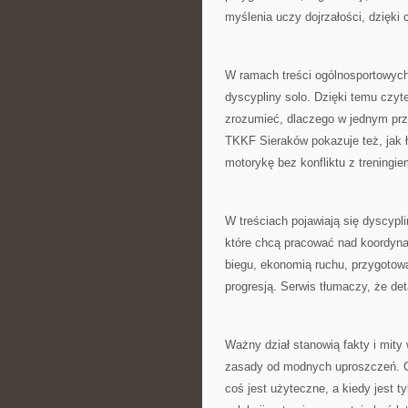
myślenia uczy dojrzałości, dzięki 
W ramach treści ogólnosportowych
dyscypliny solo. Dzięki temu czy
zrozumieć, dlaczego w jednym prz
TKKF Sieraków pokazuje też, jak 
motorykę bez konfliktu z treningi
W treściach pojawiają się dyscyplin
które chcą pracować nad koordynacj
biegu, ekonomią ruchu, przygotow
progresją. Serwis tłumaczy, że deta
Ważny dział stanowią fakty i mit
zasady od modnych uproszczeń. Czy
coś jest użyteczne, a kiedy jest 