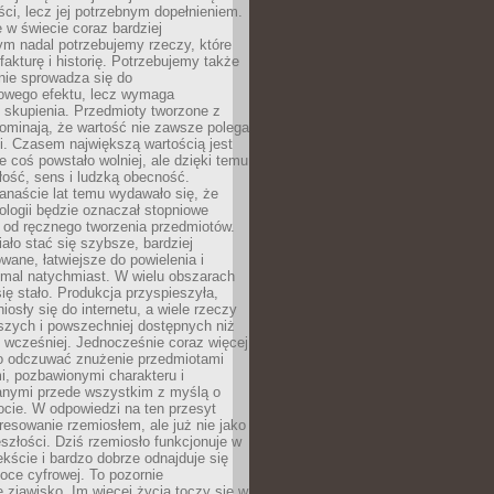
i, lecz jej potrzebnym dopełnieniem.
 w świecie coraz bardziej
ym nadal potrzebujemy rzeczy, które
 fakturę i historię. Potrzebujemy także
 nie sprowadza się do
owego efektu, lecz wymaga
 i skupienia. Przedmioty tworzone z
ominają, że wartość nie zawsze polega
i. Czasem największą wartością jest
że coś powstało wolniej, ale dzięki temu
łość, sens i ludzką obecność.
anaście lat temu wydawało się, że
ologii będzie oznaczał stopniowe
 od ręcznego tworzenia przedmiotów.
ło stać się szybsze, bardziej
ane, łatwiejsze do powielenia i
emal natychmiast. W wielu obszarach
się stało. Produkcja przyspieszyła,
iosły się do internetu, a wiele rzeczy
ńszych i powszechniej dostępnych niż
 wcześniej. Jednocześnie coraz więcej
o odczuwać znużenie przedmiotami
, pozbawionymi charakteru i
anymi przede wszystkim z myślą o
cie. W odpowiedzi na ten przesyt
resowanie rzemiosłem, ale już nie jako
eszłości. Dziś rzemiosło funkcjonuje w
ście i bardzo dobrze odnajduje się
oce cyfrowej. To pozornie
 zjawisko. Im więcej życia toczy się w