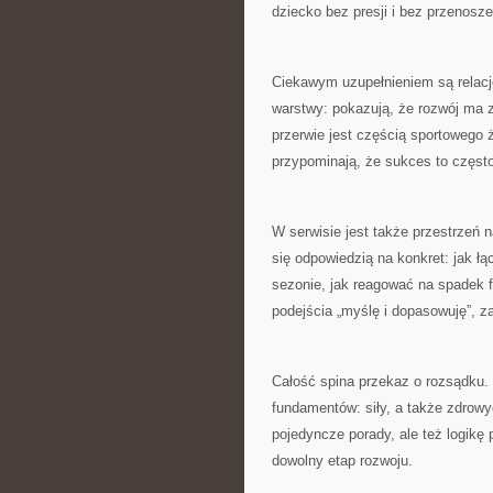
dziecko bez presji i bez przenosz
Ciekawym uzupełnieniem są relacje 
warstwy: pokazują, że rozwój ma z
przerwie jest częścią sportowego
przypominają, że sukces to często
W serwisie jest także przestrzeń n
się odpowiedzią na konkret: jak łą
sezonie, jak reagować na spadek f
podejścia „myślę i dopasowuję”, zam
Całość spina przekaz o rozsądku. 
fundamentów: siły, a także zdrowyc
pojedyncze porady, ale też logikę
dowolny etap rozwoju.