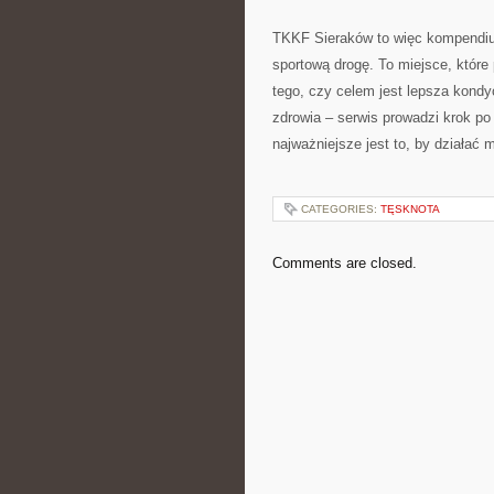
TKKF Sieraków to więc kompendium 
sportową drogę. To miejsce, któr
tego, czy celem jest lepsza kondy
zdrowia – serwis prowadzi krok po
najważniejsze jest to, by działać 
CATEGORIES:
TĘSKNOTA
Comments are closed.