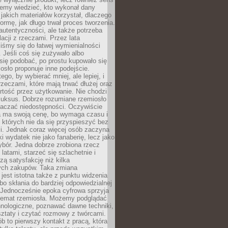
emy wiedzieć, kto wykonał dany
 jakich materiałów korzystał, dlaczego
formę, jak długo trwał proces tworzenia.
autentyczności, ale także potrzeba
acji z rzeczami. Przez lata
iśmy się do łatwej wymienialności
 Jeśli coś się zużywało albo
się podobać, po prostu kupowało się
sło proponuje inne podejście.
ego, by wybierać mniej, ale lepiej, i
rzeczami, które mają trwać dłużej oraz
rtość przez użytkowanie. Nie chodzi
luksus. Dobrze rozumiane rzemiosło
naczać niedostępności. Oczywiście
a ma swoją cenę, bo wymaga czasu i
 których nie da się przyspieszyć bez
ci. Jednak coraz więcej osób zaczyna
ki wydatek nie jako fanaberię, lecz jako
bór. Jedna dobrze zrobiona rzecz
latami, starzeć się szlachetnie i
ą satysfakcję niż kilka
ch zakupów. Taka zmiana
jest istotna także z punktu widzenia
bo skłania do bardziej odpowiedzialnej
 Jednocześnie epoka cyfrowa sprzyja
 temat rzemiosła. Możemy podglądać
hnologiczne, poznawać dawne techniki,
ztaty i czytać rozmowy z twórcami.
ób to pierwszy kontakt z pracą, która