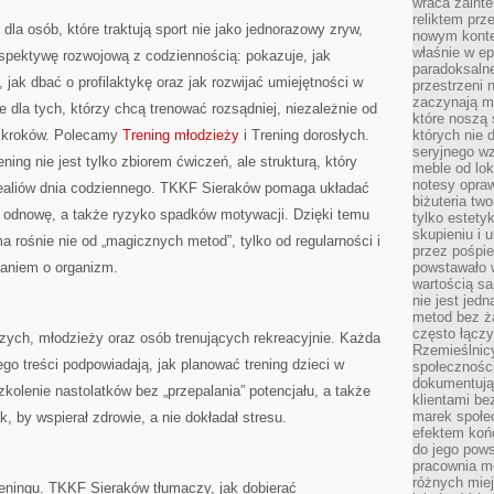
wraca zainte
reliktem prz
la osób, które traktują sport nie jako jednorazowy zryw,
nowym kontek
właśnie w ep
rspektywę rozwojową z codziennością: pokazuje, jak
paradoksalne
jak dbać o profilaktykę oraz jak rozwijać umiejętności w
przestrzeni 
zaczynają mi
 dla tych, którzy chcą trenować rozsądniej, niezależnie od
które noszą 
h kroków. Polecamy
Trening młodzieży
i Trening dorosłych.
których nie 
seryjnego w
ning nie jest tylko zbiorem ćwiczeń, ale strukturą, który
meble od lok
notesy opra
realiów dnia codziennego. TKKF Sieraków pomaga układać
biżuteria tw
a odnowę, a także ryzyko spadków motywacji. Dzięki temu
tylko estety
skupieniu i
a rośnie nie od „magicznych metod”, tylko od regularności i
przez pośpi
baniem o organizm.
powstawało w
wartością s
nie jest je
metod bez ż
często łączy
zych, młodzieży oraz osób trenujących rekreacyjnie. Każda
Rzemieślnic
ego treści podpowiadają, jak planować trening dzieci w
społeczności
dokumentują
kolenie nastolatków bez „przepalania” potencjału, a także
klientami be
marek społec
, by wspierał zdrowie, a nie dokładał stresu.
efektem koń
do jego pows
pracownia m
różnych miej
treningu. TKKF Sieraków tłumaczy, jak dobierać