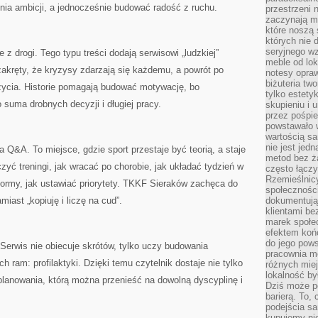
enia ambicji, a jednocześnie budować radość z ruchu.
przestrzeni 
zaczynają mi
które noszą 
których nie 
seryjnego w
z drogi. Tego typu treści dodają serwisowi „ludzkiej”
meble od lok
akręty, że kryzysy zdarzają się każdemu, a powrót po
notesy opra
biżuteria tw
 życia. Historie pomagają budować motywację, bo
tylko estety
 suma drobnych decyzji i długiej pracy.
skupieniu i
przez pośpi
powstawało w
wartością s
nie jest je
a Q&A. To miejsce, gdzie sport przestaje być teorią, a staje
metod bez ż
czyć treningi, jak wracać po chorobie, jak układać tydzień w
często łączy
Rzemieślnic
ormy, jak ustawiać priorytety. TKKF Sieraków zachęca do
społeczności
iast „kopiuję i liczę na cud”.
dokumentują
klientami be
marek społec
efektem koń
do jego pows
Serwis nie obiecuje skrótów, tylko uczy budowania
pracownia m
h ram: profilaktyki. Dzięki temu czytelnik dostaje nie tylko
różnych miej
lokalność by
 planowania, którą można przenieść na dowolną dyscyplinę i
Dziś może po
barierą. To,
podejścia sa
kupujemy nie