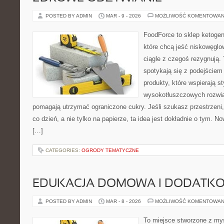
POSTED BY ADMIN
MAR - 9 - 2026
MOŻLIWOŚĆ KOMENTOWAN
FoodForce to sklep ketogen
które chcą jeść niskowęgl
ciągle z czegoś rezygnują.
spotykają się z podejście
produkty, które wspierają st
wysokotłuszczowych rozwią
pomagają utrzymać ograniczone cukry. Jeśli szukasz przestrzeni, 
co dzień, a nie tylko na papierze, ta idea jest dokładnie o tym. No
[…]
CATEGORIES:
OGRODY TEMATYCZNE
EDUKACJA DOMOWA I DODATKO
POSTED BY ADMIN
MAR - 8 - 2026
MOŻLIWOŚĆ KOMENTOWAN
To miejsce stworzone z myś