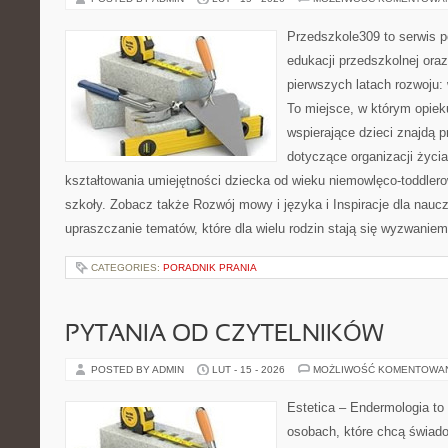
Przedszkole309 to serwis 
edukacji przedszkolnej ora
pierwszych latach rozwoju: 
To miejsce, w którym opie
wspierające dzieci znajdą 
dotyczące organizacji życi
kształtowania umiejętności dziecka od wieku niemowlęco-toddlero
szkoły. Zobacz także Rozwój mowy i języka i Inspiracje dla nauczy
upraszczanie tematów, które dla wielu rodzin stają się wyzwaniem
CATEGORIES:
PORADNIK PRANIA
PYTANIA OD CZYTELNIKÓW
POSTED BY ADMIN
LUT - 15 - 2026
MOŻLIWOŚĆ KOMENTOWA
Estetica – Endermologia to
osobach, które chcą świado