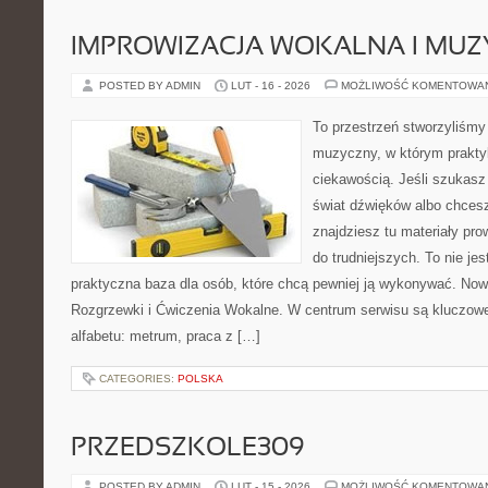
IMPROWIZACJA WOKALNA I MU
POSTED BY ADMIN
LUT - 16 - 2026
MOŻLIWOŚĆ KOMENTOWA
To przestrzeń stworzyliśmy
muzyczny, w którym prakty
ciekawością. Jeśli szukasz 
świat dźwięków albo chces
znajdziesz tu materiały pr
do trudniejszych. To nie je
praktyczna baza dla osób, które chcą pewniej ją wykonywać. Now
Rozgrzewki i Ćwiczenia Wokalne. W centrum serwisu są kluczo
alfabetu: metrum, praca z […]
CATEGORIES:
POLSKA
PRZEDSZKOLE309
POSTED BY ADMIN
LUT - 15 - 2026
MOŻLIWOŚĆ KOMENTOWA