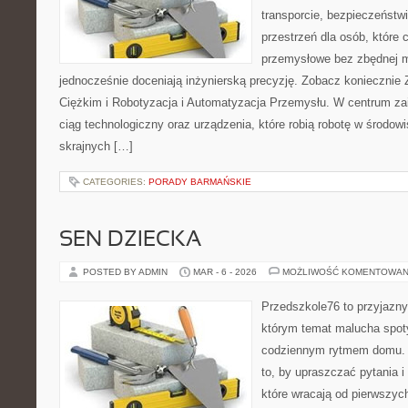
transporcie, bezpieczeństwi
przestrzeń dla osób, które 
przemysłowe bez zbędnej m
jednocześnie doceniają inżynierską precyzję. Zobacz konieczni
Ciężkim i Robotyzacja i Automatyzacja Przemysłu. W centrum zai
ciąg technologiczny oraz urządzenia, które robią robotę w środo
skrajnych […]
CATEGORIES:
PORADY BARMAŃSKIE
SEN DZIECKA
POSTED BY ADMIN
MAR - 6 - 2026
MOŻLIWOŚĆ KOMENTOWAN
Przedszkole76 to przyjazny
którym temat malucha spoty
codziennym rytmem domu. T
to, by upraszczać pytania i
które wracają od pierwszyc