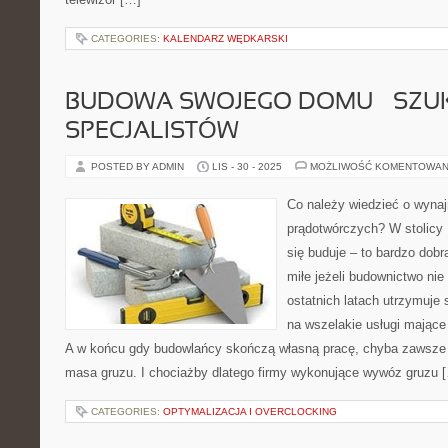
CATEGORIES:
KALENDARZ WĘDKARSKI
BUDOWA SWOJEGO DOMU – SZ
SPECJALISTÓW
POSTED BY ADMIN
LIS - 30 - 2025
MOŻLIWOŚĆ KOMENTOWAN
Co należy wiedzieć o wyna
prądotwórczych? W stolicy 
się buduje – to bardzo dob
miłe jeżeli budownictwo nie
ostatnich latach utrzymuje
na wszelakie usługi mając
A w końcu gdy budowlańcy skończą własną pracę, chyba zawsze 
masa gruzu. I chociażby dlatego firmy wykonujące wywóz gruzu 
CATEGORIES:
OPTYMALIZACJA I OVERCLOCKING