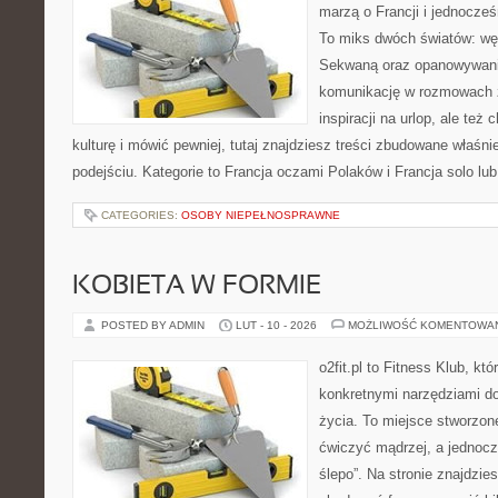
marzą o Francji i jednocześn
To miks dwóch światów: wę
Sekwaną oraz opanowywania
komunikację w rozmowach z
inspiracji na urlop, ale te
kulturę i mówić pewniej, tutaj znajdziesz treści zbudowane właś
podejściu. Kategorie to Francja oczami Polaków i Francja solo lu
CATEGORIES:
OSOBY NIEPEŁNOSPRAWNE
KOBIETA W FORMIE
POSTED BY ADMIN
LUT - 10 - 2026
MOŻLIWOŚĆ KOMENTOWA
o2fit.pl to Fitness Klub, kt
konkretnymi narzędziami do
życia. To miejsce stworzon
ćwiczyć mądrzej, a jednocze
ślepo”. Na stronie znajdzie