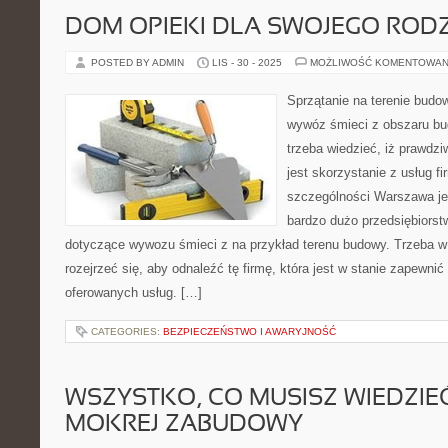
DOM OPIEKI DLA SWOJEGO ROD
POSTED BY ADMIN
LIS - 30 - 2025
MOŻLIWOŚĆ KOMENTOWAN
Sprzątanie na terenie budo
wywóz śmieci z obszaru bu
trzeba wiedzieć, iż prawdz
jest skorzystanie z usług 
szczególności Warszawa jes
bardzo dużo przedsiębiorstw
dotyczące wywozu śmieci z na przykład terenu budowy. Trzeba w
rozejrzeć się, aby odnaleźć tę firmę, która jest w stanie zapewn
oferowanych usług. […]
CATEGORIES:
BEZPIECZEŃSTWO I AWARYJNOŚĆ
WSZYSTKO, CO MUSISZ WIEDZIE
MOKREJ ZABUDOWY