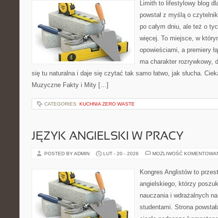
Limith to lifestylowy blog d
powstał z myślą o czyteln
po całym dniu, ale też o ty
więcej. To miejsce, w który
opowieściami, a premiery ł
ma charakter rozrywkowy, 
się tu naturalna i daje się czytać tak samo łatwo, jak słucha. Ciek
Muzyczne Fakty i Mity […]
CATEGORIES:
KUCHNIA ZERO WASTE
JĘZYK ANGIELSKI W PRACY
POSTED BY ADMIN
LUT - 20 - 2026
MOŻLIWOŚĆ KOMENTOWA
Kongres Anglistów to przes
angielskiego, którzy poszuk
nauczania i wdrażalnych na
studentami. Strona powstał