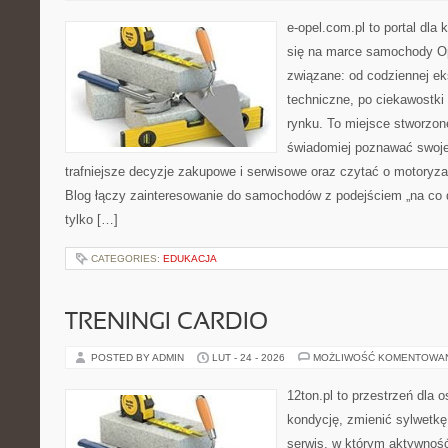
e-opel.com.pl to portal dla 
się na marce samochody Op
związane: od codziennej eks
techniczne, po ciekawostki
rynku. To miejsce stworzon
świadomiej poznawać swoj
trafniejsze decyzje zakupowe i serwisowe oraz czytać o motoryza
Blog łączy zainteresowanie do samochodów z podejściem „na co dz
tylko […]
CATEGORIES:
EDUKACJA
TRENINGI CARDIO
POSTED BY ADMIN
LUT - 24 - 2026
MOŻLIWOŚĆ KOMENTOWA
12ton.pl to przestrzeń dla 
kondycję, zmienić sylwetkę 
serwis, w którym aktywność