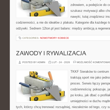
zdrowiem, a podejście do ce
szukasz motywacji albo ch
nawyki, tutaj znajdziesz in
codzienności, a nie do ideałów z plakatu. Kategorie dla każdego t
odżywki. Sednem 12ton.pl jest balans: między ambicją a regener
CATEGORIES:
NOWOTWORY KOBIECE
ZAWODY I RYWALIZACJA
POSTED BY ADMIN
LUT - 24 - 2026
MOŻLIWOŚĆ KOMENTOWA
TKKF Sieraków to centrum w
traktują sport nie jako jedn
proces. Serwis łączy pers
codziennością: pokazuje, 
po kroku, jak dbać o profila
umiejętności w duchu mądre
tych, którzy chcą trenować rozsądniej, niezależnie od tego, czy 