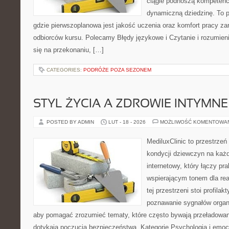
ciągle podnoszą kompetencj
dynamiczną dziedzinę. To pun
gdzie pierwszoplanowa jest jakość uczenia oraz komfort pracy za
odbiorców kursu. Polecamy Błędy językowe i Czytanie i rozumienie
się na przekonaniu, […]
CATEGORIES:
PODRÓŻE POZA SEZONEM
STYL ŻYCIA A ZDROWIE INTYMNE
POSTED BY ADMIN
LUT - 18 - 2026
MOŻLIWOŚĆ KOMENTOWA
MediluxClinic to przestrzeń
kondycji dziewczyn na każd
internetowy, który łączy pr
wspierającym tonem dla re
tej przestrzeni stoi profila
poznawanie sygnałów organ
aby pomagać zrozumieć tematy, które często bywają przeładowan
dotykają poczucia bezpieczeństwa. Kategorie Psychologia i emocj