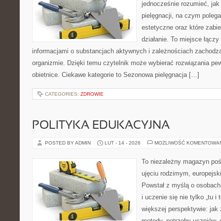
jednocześnie rozumieć, jak 
pielęgnacji, na czym poleg
estetyczne oraz które zabi
działanie. To miejsce łączy
informacjami o substancjach aktywnych i zależnościach zachodz
organizmie. Dzięki temu czytelnik może wybierać rozwiązania pew
obietnice. Ciekawe kategorie to Sezonowa pielęgnacja […]
CATEGORIES:
ZDROWIE
POLITYKA EDUKACYJNA
POSTED BY ADMIN
LUT - 14 - 2026
MOŻLIWOŚĆ KOMENTOWA
To niezależny magazyn poś
ujęciu rodzimym, europejs
Powstał z myślą o osobach,
i uczenie się nie tylko „tu i
większej perspektywie: jak 
metody, potrzeby uczniów, 