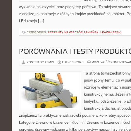
wyzwania nauczycieli oraz priorytety państwa. To miejsce stworzo
z analizą, a inspiracje z różnych krajów przekładać na konkret. 
i Edukacja […]
CATEGORIES:
PREZENTY NA WIECZÓR PANIEŃSKI I KAWALERSKI
PORÓWNANIA I TESTY PRODUK
POSTED BY ADMIN
LUT - 13 - 2026
MOŻLIWOŚĆ KOMENTOWA
Ta strona to wszechstronny
poświęcony temu, co w prak
różnicę w elementach nośn
konstrukcyjnemu. Jeżeli in
budynku, odświeżenie, plat
konstrukcja dachu, stropod
znajdziesz tu praktyczne wskazówki podane w konkretny sposób,
kategorie Drewno w Łazience i Kuchni i Drewno w Łazience i Kuch
surowiec drzewny widziane z kilku perspektyw naraz: inżynierskie