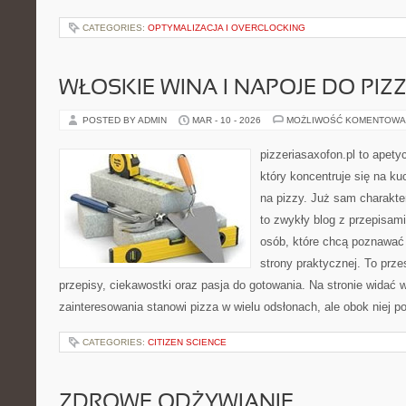
CATEGORIES:
OPTYMALIZACJA I OVERCLOCKING
WŁOSKIE WINA I NAPOJE DO PIZ
POSTED BY ADMIN
MAR - 10 - 2026
MOŻLIWOŚĆ KOMENTOWA
pizzeriasaxofon.pl to apety
który koncentruje się na ku
na pizzy. Już sam charakter
to zwykły blog z przepisami
osób, które chcą poznawać
strony praktycznej. To prze
przepisy, ciekawostki oraz pasja do gotowania. Na stronie widać 
zainteresowania stanowi pizza w wielu odsłonach, ale obok niej p
CATEGORIES:
CITIZEN SCIENCE
ZDROWE ODŻYWIANIE