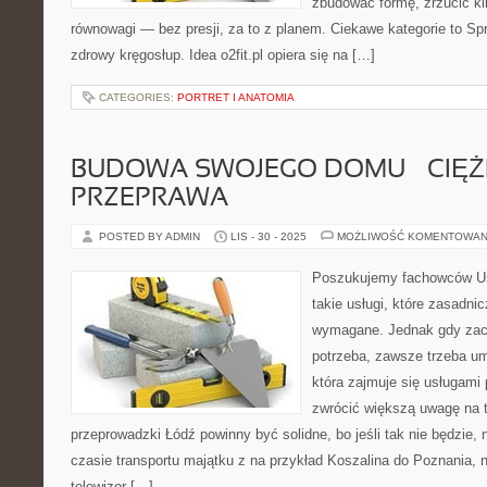
zbudować formę, zrzucić ki
równowagi — bez presji, za to z planem. Ciekawe kategorie to Sprzę
zdrowy kręgosłup. Idea o2fit.pl opiera się na […]
CATEGORIES:
PORTRET I ANATOMIA
BUDOWA SWOJEGO DOMU – CIĘ
PRZEPRAWA
POSTED BY ADMIN
LIS - 30 - 2025
MOŻLIWOŚĆ KOMENTOWAN
Poszukujemy fachowców Us
takie usługi, które zasadni
wymagane. Jednak gdy zach
potrzeba, zawsze trzeba umi
która zajmuje się usługam
zwrócić większą uwagę na 
przeprowadzki Łódź powinny być solidne, bo jeśli tak nie będzie, 
czasie transportu majątku z na przykład Koszalina do Poznania, 
telewizor […]