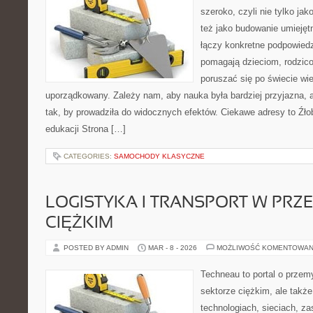
szeroko, czyli nie tylko jak
też jako budowanie umiejęt
łączy konkretne podpowiedz
pomagają dzieciom, rodzic
poruszać się po świecie w
uporządkowany. Zależy nam, aby nauka była bardziej przyjazna, 
tak, by prowadziła do widocznych efektów. Ciekawe adresy to Źłob
edukacji Strona […]
CATEGORIES:
SAMOCHODY KLASYCZNE
LOGISTYKA I TRANSPORT W PRZ
CIĘŻKIM
POSTED BY ADMIN
MAR - 8 - 2026
MOŻLIWOŚĆ KOMENTOWAN
Techneau to portal o przem
sektorze ciężkim, ale także
technologiach, sieciach, za