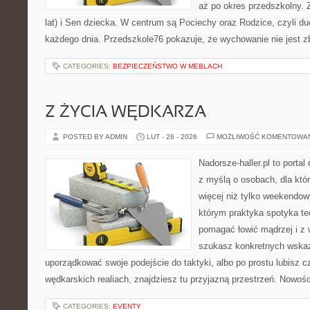
aż po okres przedszkolny.
lat) i Sen dziecka. W centrum są Pociechy oraz Rodzice, czyli due
każdego dnia. Przedszkole76 pokazuje, że wychowanie nie jest 
CATEGORIES:
BEZPIECZEŃSTWO W MEBLACH
Z ŻYCIA WĘDKARZA
POSTED BY ADMIN
LUT - 26 - 2026
MOŻLIWOŚĆ KOMENTOWA
Nadorsze-haller.pl to portal
z myślą o osobach, dla któr
więcej niż tylko weekendo
którym praktyka spotyka te
pomagać łowić mądrzej i z 
szukasz konkretnych wska
uporządkować swoje podejście do taktyki, albo po prostu lubisz c
wędkarskich realiach, znajdziesz tu przyjazną przestrzeń. Nowośc
CATEGORIES:
EVENTY