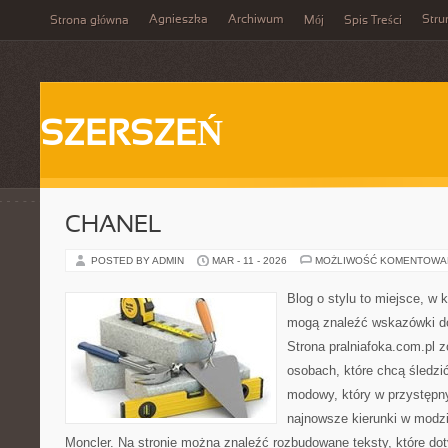
Agnieszka
Archiwum
Stru
Strona główna
Mój
Spis Treści
SZERSZEŃ
CHANEL
POSTED BY ADMIN
MAR - 11 - 2026
MOŻLIWOŚĆ KOMENTOWA
Blog o stylu to miejsce, w k
mogą znaleźć wskazówki do
Strona pralniafoka.com.pl 
osobach, które chcą śledzić
modowy, który w przystępn
najnowsze kierunki w modz
Moncler. Na stronie można znaleźć rozbudowane teksty, które dot