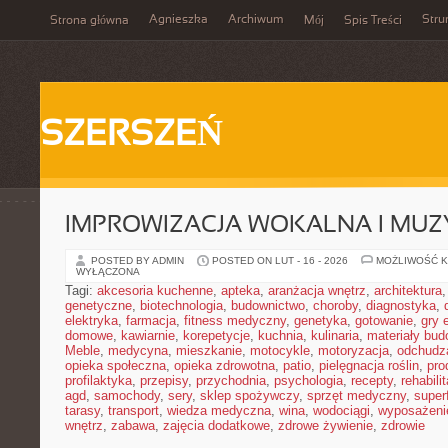
Agnieszka
Archiwum
Stru
Strona główna
Mój
Spis Treści
SZERSZEŃ
IMPROWIZACJA WOKALNA I MU
POSTED BY ADMIN
POSTED ON LUT - 16 - 2026
MOŻLIWOŚĆ 
WYŁĄCZONA
Tagi:
akcesoria kuchenne
,
apteka
,
aranżacja wnętrz
,
architektura
genetyczne
,
biotechnologia
,
budownictwo
,
choroby
,
diagnostyka
,
elektryka
,
farmacja
,
fitness medyczny
,
genetyka
,
gotowanie
,
gry 
domowe
,
kawiarnie
,
korepetycje
,
kuchnia
,
kulinaria
,
materiały bud
Meble
,
medycyna
,
mieszkanie
,
motocykle
,
motoryzacja
,
odchudz
opieka społeczna
,
opieka zdrowotna
,
patio
,
pielęgnacja roślin
,
pro
profilaktyka
,
przepisy
,
przychodnia
,
psychologia
,
recepty
,
rehabili
agd
,
samochody
,
sery
,
sklep spożywczy
,
sprzęt medyczny
,
super
tarasy
,
transport
,
wiedza medyczna
,
wina
,
wodociągi
,
wyposażeni
wnętrz
,
zabawa
,
zajęcia dodatkowe
,
zdrowe żywienie
,
zdrowie