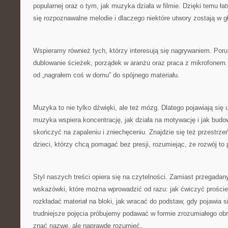
popularnej oraz o tym, jak muzyka działa w filmie. Dzięki temu ła
się rozpoznawalne melodie i dlaczego niektóre utwory zostają w g
Wspieramy również tych, którzy interesują się nagrywaniem. Por
dublowanie ścieżek, porządek w aranżu oraz praca z mikrofonem. 
od „nagrałem coś w domu” do spójnego materiału.
Muzyka to nie tylko dźwięki, ale też mózg. Dlatego pojawiają się 
muzyka wspiera koncentrację, jak działa na motywację i jak budo
skończyć na zapaleniu i zniechęceniu. Znajdzie się też przestrze
dzieci, którzy chcą pomagać bez presji, rozumiejąc, że rozwój to 
Styl naszych treści opiera się na czytelności. Zamiast przegad
wskazówki, które można wprowadzić od razu: jak ćwiczyć prościej,
rozkładać materiał na bloki, jak wracać do podstaw, gdy pojawia s
trudniejsze pojęcia próbujemy podawać w formie zrozumiałego obr
znać nazwę, ale naprawdę rozumieć.