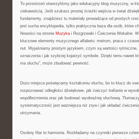
To przestrzeń stworzyliśmy jako edukacyjny blog muzyczny, w kt
ciekawością. Jeśli szukasz prostej ścieżki wejścia w świat dźwi
fundamenty, znajdziesz tu materiały prowadzące od prostych rzec
jest sucha encyklopedia, tylko praktyczna baza dla osób, które 
Nowości na stronie
Muzyka
i Rozgrzewki i Ćwiczenia Wokalne. W
kluczowe elementy muzycznego alfabetu: metrum, praca z czasem
nut. Wyjaśniamy prostym językiem, czym są wartości rytmiczne, ja
oznaczenia i jak szybciej kojarzyć symbole. Dzięki temu nawet kt
ma słuchu”, może zbudować pewność.
Dużo miejsca poświęcamy kształceniu słuchu, bo to klucz do sw
rozpoznawać odległości dźwiękowe, jak ćwiczyć trafianie w wysok
współbrzmienia oraz jak budować wyobraźnię słuchową. Tłumacz
systematyczność jest ważniejsza niż zryw i jak układać ćwiczenia
utrzymania.
Osobny filar to harmonia. Rozkładamy na czynniki pierwsze czte