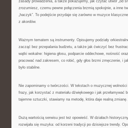
zasady prowadzenia, a także pokazujemy, jak czytać utwór „od śro
zrozumiesz, czemu pewne połączenia brzmią spokojnie, a inne tw
„haczyk”. To podejście przydaje się zarówno w muzyce klasycznej
z akordów.
Ważnym tematem są instrumenty. Opisujemy podziały orkiestraln
zacząć bez przepalania budżetu, a także jak ćwiczyć bez frustrac
wątki wokalne: higiena głosu, podparcie oddechowe, nośność ora
pracować nad zakresem, co robić, gdy głos brzmi zmęczenie, i ja
było stabilne.
Nie zapominamy o twórczości. W tekstach o muzycznej wolnośc
frazy, jak korzystać z materiału dźwiękowego i jak przełamywać 
tajemne sztuczki, stawiamy na metodę, która daje realną zmianę.
Dużą wartością serwisu jest też opowieść. W działach historyczn
rozwijała się muzyka: od korzeni tradycji po dzisiejsze trendy.