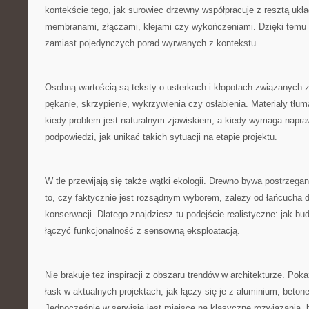
kontekście tego, jak surowiec drzewny współpracuje z resztą ukła
membranami, złączami, klejami czy wykończeniami. Dzięki temu 
zamiast pojedynczych porad wyrwanych z kontekstu.
Osobną wartością są teksty o usterkach i kłopotach związanych 
pękanie, skrzypienie, wykrzywienia czy osłabienia. Materiały tłu
kiedy problem jest naturalnym zjawiskiem, a kiedy wymaga napra
podpowiedzi, jak unikać takich sytuacji na etapie projektu.
W tle przewijają się także wątki ekologii. Drewno bywa postrzegane
to, czy faktycznie jest rozsądnym wyborem, zależy od łańcucha 
konserwacji. Dlatego znajdziesz tu podejście realistyczne: jak b
łączyć funkcjonalność z sensowną eksploatacją.
Nie brakuje też inspiracji z obszaru trendów w architekturze. Po
łask w aktualnych projektach, jak łączy się je z aluminium, beto
Jednocześnie w serwisie jest miejsce na klasyczne rozwiązania,