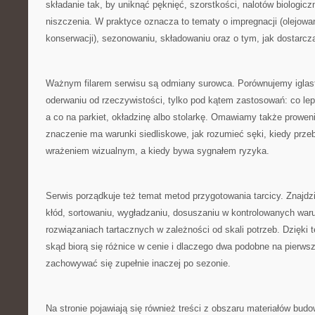
składanie tak, by uniknąć pęknięć, szorstkości, nalotów biologi
niszczenia. W praktyce oznacza to tematy o impregnacji (olejowan
konserwacji), sezonowaniu, składowaniu oraz o tym, jak dostarcza
Ważnym filarem serwisu są odmiany surowca. Porównujemy iglast
oderwaniu od rzeczywistości, tylko pod kątem zastosowań: co lepi
a co na parkiet, okładzinę albo stolarkę. Omawiamy także proweni
znaczenie ma warunki siedliskowe, jak rozumieć sęki, kiedy przeba
wrażeniem wizualnym, a kiedy bywa sygnałem ryzyka.
Serwis porządkuje też temat metod przygotowania tarcicy. Znajdzi
kłód, sortowaniu, wygładzaniu, dosuszaniu w kontrolowanych war
rozwiązaniach tartacznych w zależności od skali potrzeb. Dzięki 
skąd biorą się różnice w cenie i dlaczego dwa podobne na pierw
zachowywać się zupełnie inaczej po sezonie.
Na stronie pojawiają się również treści z obszaru materiałów bud