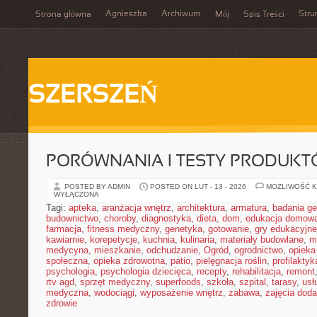
Agnieszka
Archiwum
Stru
Strona główna
Mój
Spis Treści
SZERSZEŃ
PORÓWNANIA I TESTY PRODUK
POSTED BY ADMIN
POSTED ON LUT - 13 - 2026
MOŻLIWOŚĆ 
WYŁĄCZONA
Tagi:
apteka
,
aranżacja wnętrz
,
architektura
,
armatura
,
badania g
budownictwo
,
choroby
,
diagnostyka
,
dieta
,
dom
,
edukacja domow
farmacja
,
fitness medyczny
,
genetyka
,
gotowanie
,
gry edukacyjne
kawiarnie
,
korepetycje
,
kuchnia
,
kulinaria
,
materiały budowlane
,
m
medycyna
,
mieszkanie
,
odchudzanie
,
Ogród
,
ogrodnictwo
,
opieka
społeczna
,
opieka zdrowotna
,
patio
,
pielęgnacja roślin
,
profilaktyk
psychologia
,
psychologia dziecięca
,
recepty
,
rehabilitacja
,
remont
rtv agd
,
sprzęt medyczny
,
superfoods
,
szkoła
,
szpital
,
tarasy
,
usł
medyczna
,
wodociągi
,
wyposażenie wnętrz
,
zabawa
,
zajęcia dod
zdrowie