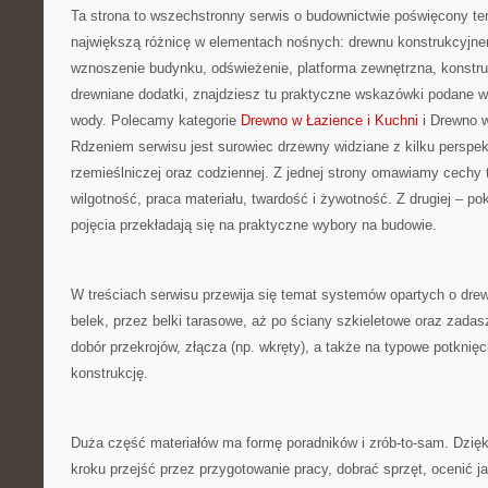
Ta strona to wszechstronny serwis o budownictwie poświęcony te
największą różnicę w elementach nośnych: drewnu konstrukcyjnem
wznoszenie budynku, odświeżenie, platforma zewnętrzna, konstru
drewniane dodatki, znajdziesz tu praktyczne wskazówki podane w
wody. Polecamy kategorie
Drewno w Łazience i Kuchni
i Drewno w
Rdzeniem serwisu jest surowiec drzewny widziane z kilku perspekt
rzemieślniczej oraz codziennej. Z jednej strony omawiamy cechy 
wilgotność, praca materiału, twardość i żywotność. Z drugiej – pok
pojęcia przekładają się na praktyczne wybory na budowie.
W treściach serwisu przewija się temat systemów opartych o dre
belek, przez belki tarasowe, aż po ściany szkieletowe oraz zad
dobór przekrojów, złącza (np. wkręty), a także na typowe potknięci
konstrukcję.
Duża część materiałów ma formę poradników i zrób-to-sam. Dzię
kroku przejść przez przygotowanie pracy, dobrać sprzęt, ocenić j