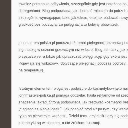
również potrzebuje odżywienia, szczególnie gdy jest narażona na
detergentami. Blog podpowiada, jak dobierać mleczka do potrzeb 
szczególnie wymagające, takie jak łokcie, oraz jak budować nawyk
gładkość bez poczucia, że pielęgnacja to kolejny obowiązek.
johnmasters-polska.pl porusza też temat pielęgnacji sezonowej i 
się inaczej w sezonie grzewczym niż w lecie. Blog tłumaczy, jak 
przesuszenie, a także jak upraszczać pielęgnację, gdy skóra jes
Pojawiają się wskazówki dotyczące pielęgnacji podczas podróży
na temperaturę.
Istotnym elementem bloga jest podejście do kosmetyków jako narz
johnmasters-polska.pl pomaga oddzielać hasła reklamowe od rzecz
znaczenie: skład. Strona podpowiada, jak testować kosmetyki be
„ciągłego szukania ideału” i jak oceniać produkt po tym, czy wspier
tylko po pierwszym wrażeniu. Dzięki temu czytelnik uczy się pode
kosmetyki są wsparciem, a nie źródłem frustracji.