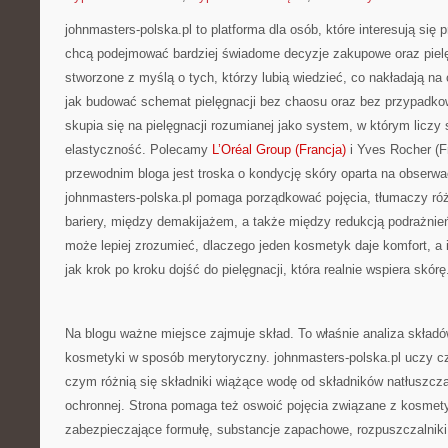
johnmasters-polska.pl to platforma dla osób, które interesują się 
chcą podejmować bardziej świadome decyzje zakupowe oraz piel
stworzone z myślą o tych, którzy lubią wiedzieć, co nakładają na ci
jak budować schemat pielęgnacji bez chaosu oraz bez przypadk
skupia się na pielęgnacji rozumianej jako system, w którym liczy s
elastyczność. Polecamy
L’Oréal Group (Francja)
i Yves Rocher (F
przewodnim bloga jest troska o kondycję skóry oparta na obserwacj
johnmasters-polska.pl pomaga porządkować pojęcia, tłumaczy r
bariery, między demakijażem, a także między redukcją podrażnień
może lepiej zrozumieć, dlaczego jeden kosmetyk daje komfort, a 
jak krok po kroku dojść do pielęgnacji, która realnie wspiera skórę
Na blogu ważne miejsce zajmuje skład. To właśnie analiza skład
kosmetyki w sposób merytoryczny. johnmasters-polska.pl uczy czy
czym różnią się składniki wiążące wodę od składników natłuszcz
ochronnej. Strona pomaga też oswoić pojęcia związane z kosmety
zabezpieczające formułę, substancje zapachowe, rozpuszczalniki,