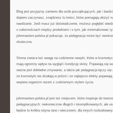
Blog jest przyjazny zarówno dla osób początkujących, jak i bard
dopiero zaczynasz, znajdziesz tu treści, które pomagają ułożyć r
nawilżanie. Jeśli masz już doświadczenie, możesz pogłębić wiedz
o zależnościach między produktami i o tym, jak minimalizować ry
johnmasters-polska.pl pokazuje, że pielęgnacja może być niesko
skuteczna.
Strona zwraca też uwagę na codzienne nawyki, które w kosmetyc
mają ogromny wpływ na wygląd i kondycję skóry. Pojawiają się wątk
ważne jest dokładne zmywanie, a także jak pielęgnacja łączy się
że kosmetyki nie działają w próżni i że najlepsze efekty pojawiają
wspiera organizm razem z codziennym stylem życia.
johnmasters-polska.pl jest też miejscem, które inspiruje do tworz
pielęgnacyjnych: niekoniecznie długich i skomplikowanych, ale u
będzie to krótka rutyna rano i wieczorem, dla innych rozbudowany