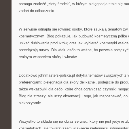
pomaga znaleźć „złoty środek”, w którym pielęgnacja staje się małą
zadań do odhaczenia.
W serwisie odnajdą się również osoby, które szukają tematów z
kosmetycznym. Blog pokazuje, jak budować kosmetyczną półkę w
unikać dublowania produktów, oraz jak wybierać kosmetyki wieloz
przeciążają rutyny. Dla wielu osób to ważne, bo pozwala połącz
realnym wsparciem skóry i włosów.
Dodatkowo johnmasters-polska.pl dotyka tematów związanych z w
preferencjami: pielęgnacja dla skóry delikatnej, podejście do pr
także wskazówki dla osób, które chcą ograniczać czynniki mogąc
Blog nie straszy, ale uczy obserwacji i tego, jak rozpoznawać, co 
niekorzystnie.
Wszystko to składa się na obraz serwisu, który nie jest jedynie z
kosmetykach, ale towarzyszem w świecie pielęgnacji. johnmaster