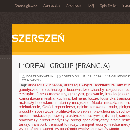
Agnieszka
Archiwum
Stru
Strona główna
Mój
Spis Treści
SZERSZEŃ
L’ORÉAL GROUP (FRANCJA)
POSTED BY ADMIN
POSTED ON LUT - 23 - 2026
MOŻLIWOŚĆ 
WYŁĄCZONA
Tagi:
akcesoria kuchenne
,
aranżacja wnętrz
,
architektura
,
armatur
genetyczne
,
biotechnologia
,
budownictwo
,
choroby
,
części samo
elektryka
,
fitness medyczny
,
genetyka
,
gotowanie
,
instalacje do
komunikacja miejska
,
kuchnia
,
kulinaria
,
łodzie
,
logistyka transpo
materiały budowlane
,
materiały medyczne
,
Meble
,
mieszkanie
,
mo
odchudzanie
,
Ogród
,
ogrodnictwo
,
opieka zdrowotna
,
patio
,
pielęg
produkty spożywcze
,
profilaktyka
,
przepisy
,
przychodnia
,
psychol
remont
,
restauracje
,
rowery elektryczne
,
rozrywka
,
rtv agd
,
samoc
spożywczy
,
sprzęt medyczny
,
sprzęt specjalistyczny
,
stacje ben
tarasy
,
transport
,
transport lotniczy
,
transport wodny
,
wiedza med
wyposażenie kuchni
,
wyposażenie wnętrz
,
zdrowe żywienie