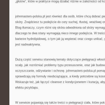
„głośne”, które w praktyce mogą działać różnie w zależności od ko
johnmasters-polska.pl jest również dla osób, które chcą dobrać pi
skóry. Znajdziesz tu podejście do cery suchej, tłustej, wrażliwej 
Blog tłumaczy, czym różni się skóra odwodniona od skóry wymaga
dlaczego te dwa stany wymagają nieco innego podejścia. W treści
barierze hydrolipidowej, o tym jak ją wspierać oraz czego unikać,
jest nadreaktywna.
Dużą część serwisu stanowią tematy dotyczące pielęgnacji włosów
scalp, jak rozróżniać problemy typu przesuszenie, oraz jak budo
oczyszczanie, odżywianie i ochronę. johnmasters-polska.pl pomag
sprawdzają się formuły nieobciążające, a kiedy potrzebne są kos
Wskazuje też, jak łączyć cleanser z kondycjonerem i kuracją, ab
efektu przyklapu.
W serwisie pojawiają się także treści o pielęgnacji ciała, które po