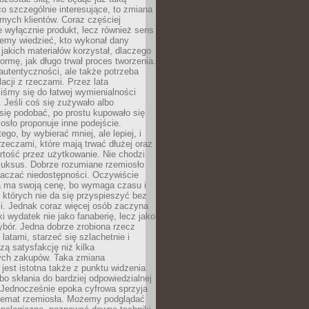
 co szczególnie interesujące, to zmiana
mych klientów. Coraz częściej
 wyłącznie produkt, lecz również sens
emy wiedzieć, kto wykonał dany
 jakich materiałów korzystał, dlaczego
formę, jak długo trwał proces tworzenia.
autentyczności, ale także potrzeba
acji z rzeczami. Przez lata
iśmy się do łatwej wymienialności
 Jeśli coś się zużywało albo
się podobać, po prostu kupowało się
sło proponuje inne podejście.
ego, by wybierać mniej, ale lepiej, i
rzeczami, które mają trwać dłużej oraz
rtość przez użytkowanie. Nie chodzi
luksus. Dobrze rozumiane rzemiosło
naczać niedostępności. Oczywiście
a ma swoją cenę, bo wymaga czasu i
 których nie da się przyspieszyć bez
ci. Jednak coraz więcej osób zaczyna
ki wydatek nie jako fanaberię, lecz jako
bór. Jedna dobrze zrobiona rzecz
latami, starzeć się szlachetnie i
ą satysfakcję niż kilka
ch zakupów. Taka zmiana
jest istotna także z punktu widzenia
bo skłania do bardziej odpowiedzialnej
 Jednocześnie epoka cyfrowa sprzyja
 temat rzemiosła. Możemy podglądać