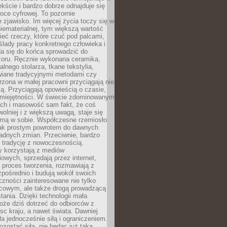
ście i bardzo dobrze odnajduje się
oce cyfrowej. To pozornie
 zjawisko. Im więcej życia toczy się w
niematerialnej, tym większą wartość
eć rzeczy, które czuć pod palcami,
ślady pracy konkretnego człowieka i
da się do końca sprowadzić do
zoru. Ręcznie wykonana ceramika,
alnego stolarza, tkane tekstylia,
wiane tradycyjnymi metodami czy
orzona w małej pracowni przyciągają nie
ką. Przyciągają opowieścią o czasie,
 umiejętności. W świecie zdominowanym
ech i masowość sam fakt, że coś
olniej i z większą uwagą, staje się
amą w sobie. Współczesne rzemiosło
dnak prostym powrotem do dawnych
adnych zmian. Przeciwnie, bardzo
 tradycję z nowoczesnością.
y korzystają z mediów
owych, sprzedają przez internet,
 proces tworzenia, rozmawiają z
zpośrednio i budują wokół swoich
zności zainteresowane nie tylko
cowym, ale także drogą prowadzącą
tania. Dzięki technologii mała
oże dziś dotrzeć do odbiorców z
sc kraju, a nawet świata. Dawniej
ła jednocześnie siłą i ograniczeniem.
zostać siłą, nie będąc już taką