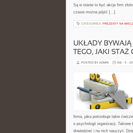
Są w stanie to być akcje firm zł
czasie można pójść […]
CATEGORIES:
PREZENTY NA WIECZ
UKŁADY BYWAJĄ 
TEGO, JAKI STAŻ
POSTED BY ADMIN
SIE - 5 - 2
firma, jaka potrzebuje takie ćwic
o psychologii organizacji. Takowe
dowiedzieć i na nich nauczyć. Dzi