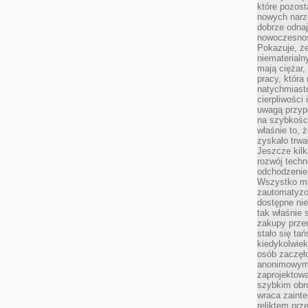
które pozost
nowych narz
dobrze odnaj
nowoczesnośc
Pokazuje, że
niematerialn
mają ciężar,
pracy, która
natychmiast
cierpliwości
uwagą przyp
na szybkośc
właśnie to, 
zyskało trwa
Jeszcze kilk
rozwój techn
odchodzenie
Wszystko mia
zautomatyzow
dostępne ni
tak właśnie 
zakupy przen
stało się ta
kiedykolwiek
osób zaczęł
anonimowymi
zaprojektow
szybkim obro
wraca zainte
reliktem prz