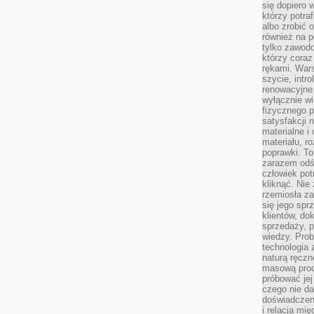
się dopiero 
którzy potra
albo zrobić
również na p
tylko zawod
którzy coraz
rękami. Wars
szycie, intr
renowacyjne
wyłącznie wi
fizycznego p
satysfakcji 
materialne i
materiału, r
poprawki. To
zarazem odś
człowiek potr
kliknąć. Nie 
rzemiosła z
się jego spr
klientów, d
sprzedaży, 
wiedzy. Prob
technologia
naturą ręczn
masową prod
próbować jej
czego nie da
doświadczen
i relacja mi