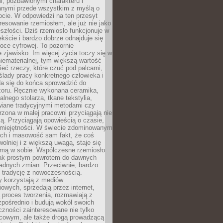
, pozbawionymi charakteru i
anymi przede wszystkim z myślą o
cie. W odpowiedzi na ten przesyt
resowanie rzemiosłem, ale już nie jako
eszłości. Dziś rzemiosło funkcjonuje w
ście i bardzo dobrze odnajduje się
oce cyfrowej. To pozornie
 zjawisko. Im więcej życia toczy się w
niematerialnej, tym większą wartość
eć rzeczy, które czuć pod palcami,
ślady pracy konkretnego człowieka i
da się do końca sprowadzić do
zoru. Ręcznie wykonana ceramika,
alnego stolarza, tkane tekstylia,
wiane tradycyjnymi metodami czy
orzona w małej pracowni przyciągają nie
ką. Przyciągają opowieścią o czasie,
 umiejętności. W świecie zdominowanym
ech i masowość sam fakt, że coś
olniej i z większą uwagą, staje się
amą w sobie. Współczesne rzemiosło
dnak prostym powrotem do dawnych
adnych zmian. Przeciwnie, bardzo
 tradycję z nowoczesnością.
y korzystają z mediów
owych, sprzedają przez internet,
 proces tworzenia, rozmawiają z
zpośrednio i budują wokół swoich
zności zainteresowane nie tylko
cowym, ale także drogą prowadzącą