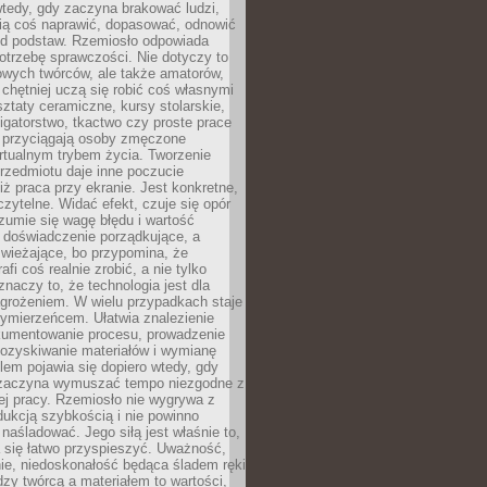
wtedy, gdy zaczyna brakować ludzi,
fią coś naprawić, dopasować, odnowić
 od podstaw. Rzemiosło odpowiada
otrzebę sprawczości. Nie dotyczy to
owych twórców, ale także amatorów,
 chętniej uczą się robić coś własnymi
ztaty ceramiczne, kursy stolarskie,
oligatorstwo, tkactwo czy proste prace
 przyciągają osoby zmęczone
rtualnym trybem życia. Tworzenie
rzedmiotu daje inne poczucie
niż praca przy ekranie. Jest konkretne,
 czytelne. Widać efekt, czuje się opór
ozumie się wagę błędu i wartość
 doświadczenie porządkujące, a
wieżające, bo przypomina, że
afi coś realnie zrobić, a nie tylko
znaczy to, że technologia jest dla
agrożeniem. W wielu przypadkach staje
zymierzeńcem. Ułatwia znalezienie
okumentowanie procesu, prowadzenie
pozyskiwanie materiałów i wymianę
lem pojawia się dopiero wtedy, gdy
 zaczyna wymuszać tempo niezgodne z
ej pracy. Rzemiosło nie wygrywa z
ukcją szybkością i nie powinno
 naśladować. Jego siłą jest właśnie to,
 się łatwo przyspieszyć. Uważność,
ie, niedoskonałość będąca śladem ręki
ędzy twórcą a materiałem to wartości,