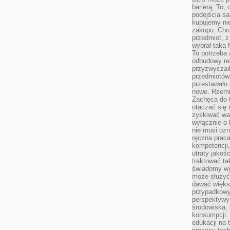
barierą. To,
podejścia sa
kupujemy nie
zakupu. Chc
przedmiot, z
wybrał taką 
To potrzeba 
odbudowy rel
przyzwyczail
przedmiotów.
przestawało 
nowe. Rzemio
Zachęca do t
otaczać się 
zyskiwać wa
wyłącznie o 
nie musi oz
ręczna prac
kompetencji,
utraty jakoś
traktować ta
świadomy wy
może służyć 
dawać większ
przypadkowy
perspektywy 
środowiska, 
konsumpcji.
edukacji na