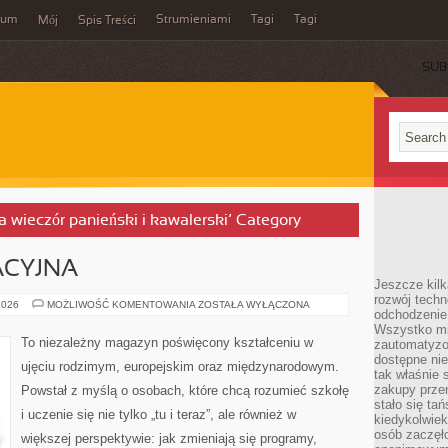
wum
Strumieniami
Tagi
Tagi
Mój
Spis Treści
SUB
na wieczór panieński i kawalerski’ Category
ACYJNA
Jeszcze kilk
rozwój techn
POLITYKA
2026
MOŻLIWOŚĆ KOMENTOWANIA
ZOSTAŁA WYŁĄCZONA
odchodzenie
EDUKACYJNA
Wszystko mia
To niezależny magazyn poświęcony kształceniu w
zautomatyzow
dostępne ni
ujęciu rodzimym, europejskim oraz międzynarodowym.
tak właśnie 
zakupy przen
Powstał z myślą o osobach, które chcą rozumieć szkołę
stało się ta
i uczenie się nie tylko „tu i teraz”, ale również w
kiedykolwiek
osób zaczęł
większej perspektywie: jak zmieniają się programy,