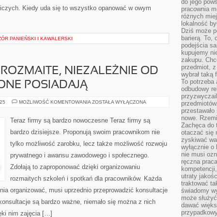
do jego pows
otniczych. Kiedy uda się to wszystko opanować w owym
pracownia m
różnych miej
lokalność by
Dziś może po
barierą. To,
ÓR PANIEŃSKI I KAWALERSKI
podejścia sa
kupujemy nie
zakupu. Chc
przedmiot, z
ROZMAITE, NIEZALEŻNIE OD
wybrał taką 
To potrzeba 
 ONE POSIADAJĄ
odbudowy rel
przyzwyczail
UKŁADY
025
MOŻLIWOŚĆ KOMENTOWANIA
ZOSTAŁA WYŁĄCZONA
przedmiotów.
BYWAJĄ
przestawało 
ROZMAITE,
nowe. Rzemio
NIEZALEŻNIE
Teraz firmy są bardzo nowoczesne Teraz firmy są
OD
Zachęca do t
TEGO,
bardzo dzisiejsze. Proponują swoim pracownikom nie
otaczać się 
JAKI
STAŻ
zyskiwać wa
tylko możliwość zarobku, lecz także możliwość rozwoju
ONE
wyłącznie o 
POSIADAJĄ
nie musi oz
prywatnego i awansu zawodowego i społecznego.
ręczna prac
Zdołają to zaproponować dzięki organizowaniu
kompetencji,
utraty jakoś
rozmaitych szkoleń i spotkań dla pracowników. Każda
traktować ta
zenia organizować, musi uprzednio przeprowadzić konsultacje
świadomy wy
może służyć 
 konsultacje są bardzo ważne, niemało się można z nich
dawać większ
przypadkowy
ęki nim zajęcia […]