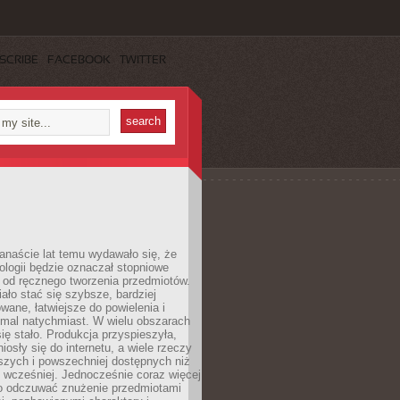
SCRIBE
FACEBOOK
TWITTER
anaście lat temu wydawało się, że
ologii będzie oznaczał stopniowe
 od ręcznego tworzenia przedmiotów.
ło stać się szybsze, bardziej
ane, łatwiejsze do powielenia i
emal natychmiast. W wielu obszarach
się stało. Produkcja przyspieszyła,
iosły się do internetu, a wiele rzeczy
ńszych i powszechniej dostępnych niż
 wcześniej. Jednocześnie coraz więcej
o odczuwać znużenie przedmiotami