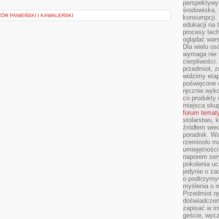
perspektywy 
środowiska, 
ÓR PANIEŃSKI I KAWALERSKI
konsumpcji.
edukacji na
procesy tec
oglądać wars
Dla wielu os
wymaga nie t
cierpliwości
przedmiot, z
widzimy etap
poświęcone d
ręcznie wyk
co produkty 
miejsca skup
forum temat
stolarstwu, 
źródłem wied
poradnik. W
rzemiosło ma
umiejętności
naporem sery
pokolenia uc
jedynie o za
o podtrzymy
myślenia o m
Przedmiot r
doświadczeni
zapisać w in
geście, wycz