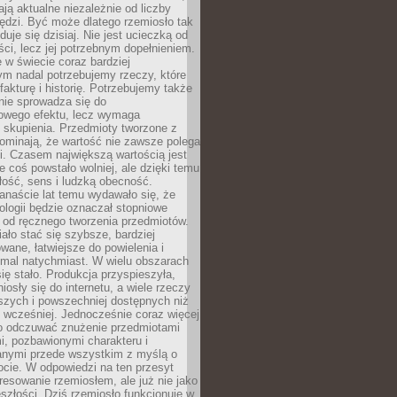
ają aktualne niezależnie od liczby
ędzi. Być może dlatego rzemiosło tak
duje się dzisiaj. Nie jest ucieczką od
i, lecz jej potrzebnym dopełnieniem.
 w świecie coraz bardziej
ym nadal potrzebujemy rzeczy, które
 fakturę i historię. Potrzebujemy także
 nie sprowadza się do
owego efektu, lecz wymaga
 i skupienia. Przedmioty tworzone z
ominają, że wartość nie zawsze polega
i. Czasem największą wartością jest
że coś powstało wolniej, ale dzięki temu
łość, sens i ludzką obecność.
anaście lat temu wydawało się, że
ologii będzie oznaczał stopniowe
 od ręcznego tworzenia przedmiotów.
ło stać się szybsze, bardziej
ane, łatwiejsze do powielenia i
emal natychmiast. W wielu obszarach
się stało. Produkcja przyspieszyła,
iosły się do internetu, a wiele rzeczy
ńszych i powszechniej dostępnych niż
 wcześniej. Jednocześnie coraz więcej
o odczuwać znużenie przedmiotami
, pozbawionymi charakteru i
anymi przede wszystkim z myślą o
cie. W odpowiedzi na ten przesyt
resowanie rzemiosłem, ale już nie jako
eszłości. Dziś rzemiosło funkcjonuje w