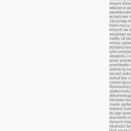
nowym kontek
właśnie w ep
paradoksalne
przestrzeni 
zaczynają mi
które noszą 
których nie 
seryjnego w
meble od lok
notesy opra
biżuteria tw
tylko estety
skupieniu i
przez pośpi
powstawało w
wartością s
nie jest je
metod bez ż
często łączy
Rzemieślnic
społeczności
dokumentują
klientami be
marek społec
efektem koń
do jego pows
pracownia m
różnych miej
lokalność by
Dziś może po