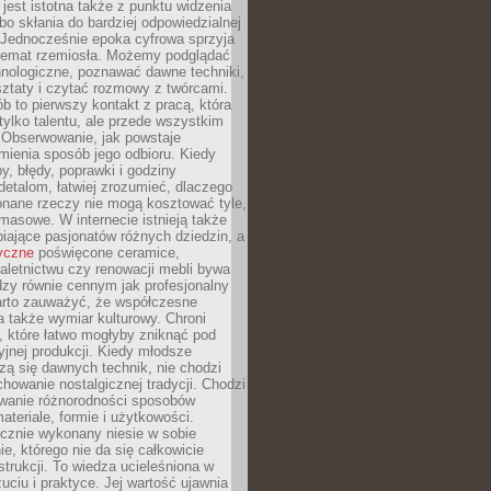
jest istotna także z punktu widzenia
bo skłania do bardziej odpowiedzialnej
 Jednocześnie epoka cyfrowa sprzyja
 temat rzemiosła. Możemy podglądać
hnologiczne, poznawać dawne techniki,
ztaty i czytać rozmowy z twórcami.
ób to pierwszy kontakt z pracą, która
ylko talentu, ale przede wszystkim
. Obserwowanie, jak powstaje
mienia sposób jego odbioru. Kiedy
y, błędy, poprawki i godziny
etalom, łatwiej zrozumieć, dlaczego
onane rzeczy nie mogą kosztować tyle,
masowe. W internecie istnieją także
iające pasjonatów różnych dziedzin, a
yczne
poświęcone ceramice,
kaletnictwu czy renowacji mebli bywa
zy równie cennym jak profesjonalny
arto zauważyć, że współczesne
 także wymiar kulturowy. Chroni
, które łatwo mogłyby zniknąć pod
jnej produkcji. Kiedy młodsze
zą się dawnych technik, nie chodzi
chowanie nostalgicznej tradycji. Chodzi
wanie różnorodności sposobów
ateriale, formie i użytkowości.
ęcznie wykonany niesie w sobie
e, którego nie da się całkowicie
strukcji. To wiedza ucieleśniona w
uciu i praktyce. Jej wartość ujawnia