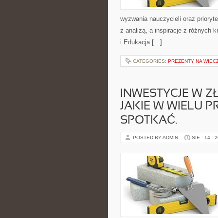
wyzwania nauczycieli oraz prioryt
z analizą, a inspiracje z różnych
i Edukacja […]
CATEGORIES:
PREZENTY NA WIECZ
INWESTYCJE W ZŁ
JAKIE W WIELU
SPOTKAĆ.
POSTED BY ADMIN
SIE - 14 - 