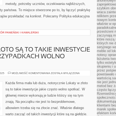
anonimowymi
metody, potrzeby uczniów, oczekiwania najbliższych,
zaprojektow
szybkim obro
ety państwa. To miejsce stworzone po to, by łączyć praktykę
wraca zainte
reliktem prz
 krajów przekładać na konkret. Polecamy Polityka edukacyjna
nowym kontek
właśnie w ep
paradoksalne
przestrzeni 
ÓR PANIEŃSKI I KAWALERSKI
zaczynają mi
które noszą 
których nie 
seryjnego w
OTO SĄ TO TAKIE INWESTYCJE
meble od lok
notesy opra
 PRZYPADKACH WOLNO
biżuteria tw
tylko estety
skupieniu i
przez pośpi
INWESTYCJE
2025
MOŻLIWOŚĆ KOMENTOWANIA
ZOSTAŁA WYŁĄCZONA
powstawało w
W
wartością s
ZŁOTO
SĄ
nie jest je
Każda firma mała lub duża, notorycznie Lokaty w złoto
TO
metod bez ż
TAKIE
są to takie inwestycje jakie często wolno spotkać. W
często łączy
INWESTYCJE
JAKIE
Rzemieślnic
głównej mierze wykonują je ludzie którzy się na tym
W
społeczności
WIELU
dokumentują
znają. Na początku nie jest to bezproblemowe,
PRZYPADKACH
WOLNO
klientami be
SPOTKAĆ.
albowiem trzeba się na złocie znać. Właśnie dlatego
marek społec
efektem koń
warto zacząć od takich inwestycji które są na giełdzie.