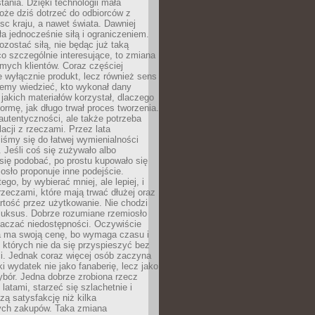
tania. Dzięki technologii mała
oże dziś dotrzeć do odbiorców z
sc kraju, a nawet świata. Dawniej
ła jednocześnie siłą i ograniczeniem.
zostać siłą, nie będąc już taką
 co szczególnie interesujące, to zmiana
mych klientów. Coraz częściej
 wyłącznie produkt, lecz również sens
emy wiedzieć, kto wykonał dany
 jakich materiałów korzystał, dlaczego
formę, jak długo trwał proces tworzenia.
autentyczności, ale także potrzeba
acji z rzeczami. Przez lata
iśmy się do łatwej wymienialności
 Jeśli coś się zużywało albo
się podobać, po prostu kupowało się
sło proponuje inne podejście.
ego, by wybierać mniej, ale lepiej, i
rzeczami, które mają trwać dłużej oraz
rtość przez użytkowanie. Nie chodzi
luksus. Dobrze rozumiane rzemiosło
naczać niedostępności. Oczywiście
a ma swoją cenę, bo wymaga czasu i
 których nie da się przyspieszyć bez
ci. Jednak coraz więcej osób zaczyna
ki wydatek nie jako fanaberię, lecz jako
bór. Jedna dobrze zrobiona rzecz
latami, starzeć się szlachetnie i
ą satysfakcję niż kilka
ch zakupów. Taka zmiana