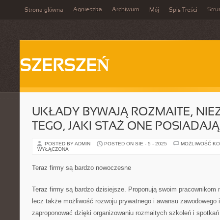
Agnieszka
Archiwum
Stru
Strona główna
Mój
Spis Treści
SZERSZEŃ
UKŁADY BYWAJĄ ROZMAITE, NIE
TEGO, JAKI STAŻ ONE POSIADAJĄ
POSTED BY ADMIN
POSTED ON SIE - 5 - 2025
MOŻLIWOŚĆ K
WYŁĄCZONA
Teraz firmy są bardzo nowoczesne
Teraz firmy są bardzo dzisiejsze. Proponują swoim pracownikom n
lecz także możliwość rozwoju prywatnego i awansu zawodowego i 
zaproponować dzięki organizowaniu rozmaitych szkoleń i spotkań