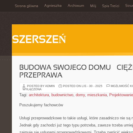
Agnieszka
Archiwum
Stru
Strona główna
Mój
Spis Treści
SZERSZEŃ
BUDOWA SWOJEGO DOMU – CIĘ
PRZEPRAWA
POSTED BY ADMIN
POSTED ON LIS - 30 - 2025
MOŻLIWOŚĆ 
WYŁĄCZONA
Tagi:
architektura
,
budownictwo
,
domy
,
mieszkania
,
Projektowani
Poszukujemy fachowców
Usługi przeprowadzkowe to takie usługi, które zasadniczo nie s
Jednak gdy zachodzi już tego typu potrzeba, zawsze trzeba umieję
zajmuje się usługami przeprowadzkowymi. Trzeba zwrócić więks