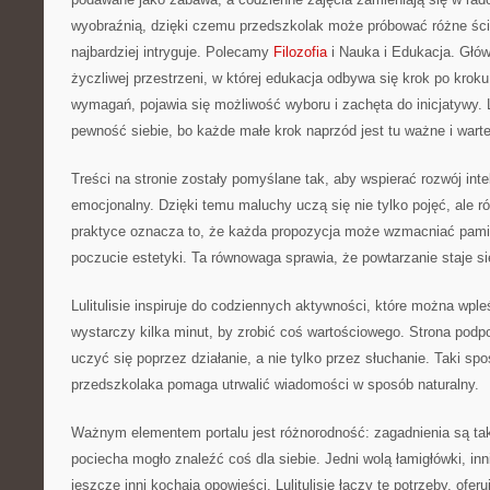
wyobraźnią, dzięki czemu przedszkolak może próbować różne ście
najbardziej intryguje. Polecamy
Filozofia
i Nauka i Edukacja. Głów
życzliwej przestrzeni, w której edukacja odbywa się krok po krok
wymagań, pojawia się możliwość wyboru i zachęta do inicjatywy. 
pewność siebie, bo każde małe krok naprzód jest tu ważne i warte
Treści na stronie zostały pomyślane tak, aby wspierać rozwój inte
emocjonalny. Dzięki temu maluchy uczą się nie tylko pojęć, ale r
praktyce oznacza to, że każda propozycja może wzmacniać pamię
poczucie estetyki. Ta równowaga sprawia, że powtarzanie staje si
Lulitulisie inspiruje do codziennych aktywności, które można wp
wystarczy kilka minut, by zrobić coś wartościowego. Strona podp
uczyć się poprzez działanie, a nie tylko przez słuchanie. Taki sp
przedszkolaka pomaga utrwalić wiadomości w sposób naturalny.
Ważnym elementem portalu jest różnorodność: zagadnienia są ta
pociecha mogło znaleźć coś dla siebie. Jedni wolą łamigłówki, inn
jeszcze inni kochają opowieści. Lulitulisie łączy te potrzeby, ofer