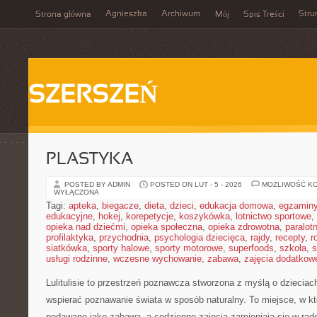
Agnieszka
Archiwum
Stru
Strona główna
Mój
Spis Treści
SZERSZEŃ
PLASTYKA
POSTED BY ADMIN
POSTED ON LUT - 5 - 2026
MOŻLIWOŚĆ K
WYŁĄCZONA
Tagi:
apteka
,
biegacze
,
dieta
,
dzieci
,
edukacja domowa
,
egzamin
edukacyjne
,
hokej
,
korepetycje
,
koszykówka
,
lotnictwo sportowe
,
opieka nad dziećmi
,
opieka społeczna
,
opieka zdrowotna
,
paralot
profilaktyka
,
przychodnia
,
psychologia dziecięca
,
rajdy
,
recepty
,
r
siatkówka
,
sporty halowe
,
sporty motorowe
,
superfoods
,
szkoła
,
s
usługi rodzinne
,
wczesne wychowanie
,
zabawa
,
zajęcia dodatkow
Lulitulisie to przestrzeń poznawcza stworzona z myślą o dzieciach
wspierać poznawanie świata w sposób naturalny. To miejsce, w k
podawane jako zabawa, a codzienne zajęcia zamieniają się w rad