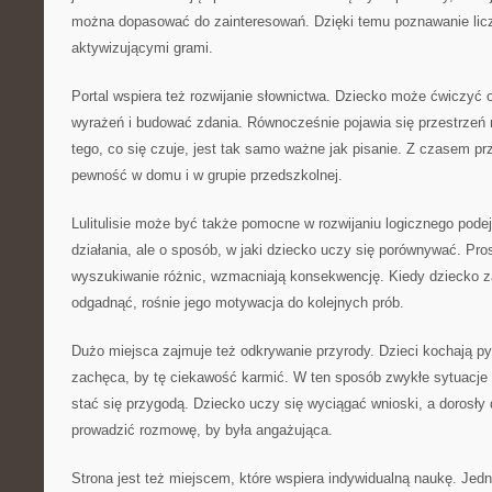
można dopasować do zainteresowań. Dzięki temu poznawanie licz
aktywizującymi grami.
Portal wspiera też rozwijanie słownictwa. Dziecko może ćwiczyć 
wyrażeń i budować zdania. Równocześnie pojawia się przestrzeń
tego, co się czuje, jest tak samo ważne jak pisanie. Z czasem pr
pewność w domu i w grupie przedszkolnej.
Lulitulisie może być także pomocne w rozwijaniu logicznego podej
działania, ale o sposób, w jaki dziecko uczy się porównywać. Pros
wyszukiwanie różnic, wzmacniają konsekwencję. Kiedy dziecko za
odgadnąć, rośnie jego motywacja do kolejnych prób.
Dużo miejsca zajmuje też odkrywanie przyrody. Dzieci kochają pyt
zachęca, by tę ciekawość karmić. W ten sposób zwykłe sytuac
stać się przygodą. Dziecko uczy się wyciągać wnioski, a dorosły d
prowadzić rozmowę, by była angażująca.
Strona jest też miejscem, które wspiera indywidualną naukę. Jed