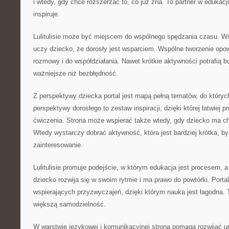
i wtedy, gdy chce rozszerzać to, co już zna. To partner w edukacji,
inspiruje.
Lulitulisie może być miejscem do wspólnego spędzania czasu. W
uczy dziecko, że dorosły jest wsparciem. Wspólne tworzenie opow
rozmowy i do współdziałania. Nawet krótkie aktywności potrafią b
ważniejsze niż bezbłędność.
Z perspektywy dziecka portal jest mapą pełną tematów, do który
perspektywy dorosłego to zestaw inspiracji, dzięki której łatwiej 
ćwiczenia. Strona może wspierać także wtedy, gdy dziecko ma c
Wtedy wystarczy dobrać aktywność, która jest bardziej krótka, b
zainteresowanie.
Lulitulisie promuje podejście, w którym edukacja jest procesem, 
dziecko rozwija się w swoim rytmie i ma prawo do powtórki. Port
wspierających przyzwyczajeń, dzięki którym nauka jest łagodna. T
większą samodzielność.
W warstwie językowej i komunikacyjnej strona pomaga rozwijać u