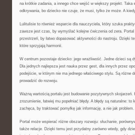
na krótkie zadania, a innego chce wejść w większy projekt. Taka
odkrywania, bo dziecko nie czuje, że musi, tylko że może. A kied
Lulitulisie to również wsparcie dla nauczyciela, który szuka prak
zawsze jest czas, by wymyślać kolejne ćwiczenia od zera. Portal 
przestrzeń, by łatwo dopasować aktywności do nastroju. Dzięki 
które sprzyjają harmonii.
W centrum pozostaje dziecko: jego wrażliwość. Jedne dzieci są d
Dla jednych najlepsza jest nauka przez gest, dla innych przez opo
podejście, w którym nie ma jednego właściwego stylu. Są różne d
prowadzić do rozwoju.
Ważną wartością portalu jest budowanie pozytywnych skojarzeń. 
zrozumienie, łatwiej mu popełniać błędy. A błędy są naturalne: to k
zachęca, by traktować pomyłkę jak informację, a nie jak problem. 
Portal może wspierać różne obszary rozwoju: słuchanie, porównyw
także relacje. Dzięki temu jest przydatny zarówno wtedy, gdy dziec