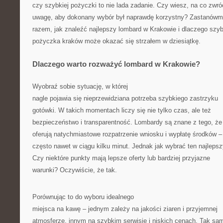
czy szybkiej pożyczki to nie lada zadanie. Czy wiesz, na co zwró
uwagę, aby dokonany wybór był naprawdę korzystny? Zastanówm
razem, jak znaleźć najlepszy lombard w Krakowie i dlaczego szy
pożyczka kraków może okazać się strzałem w dziesiątkę.
Dlaczego warto rozważyć lombard w Krakowie?
Wyobraź sobie sytuację, w której
nagle pojawia się nieprzewidziana potrzeba szybkiego zastrzyku
gotówki. W takich momentach liczy się nie tylko czas, ale też
bezpieczeństwo i transparentność. Lombardy są znane z tego, że
oferują natychmiastowe rozpatrzenie wniosku i wypłatę środków –
często nawet w ciągu kilku minut. Jednak jak wybrać ten najleps
Czy niektóre punkty mają lepsze oferty lub bardziej przyjazne
warunki? Oczywiście, że tak.
Porównując to do wyboru idealnego
miejsca na kawę – jednym zależy na jakości ziaren i przyjemnej
atmosferze, innym na szybkim serwisie i niskich cenach. Tak sam