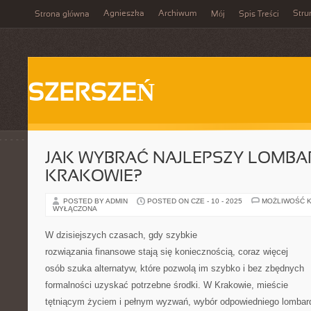
Agnieszka
Archiwum
Stru
Strona główna
Mój
Spis Treści
SZERSZEŃ
JAK WYBRAĆ NAJLEPSZY LOMBA
KRAKOWIE?
POSTED BY ADMIN
POSTED ON CZE - 10 - 2025
MOŻLIWOŚĆ 
WYŁĄCZONA
W dzisiejszych czasach, gdy szybkie
rozwiązania finansowe stają się koniecznością, coraz więcej
osób szuka alternatyw, które pozwolą im szybko i bez zbędnych
formalności uzyskać potrzebne środki. W Krakowie, mieście
tętniącym życiem i pełnym wyzwań, wybór odpowiedniego lombar