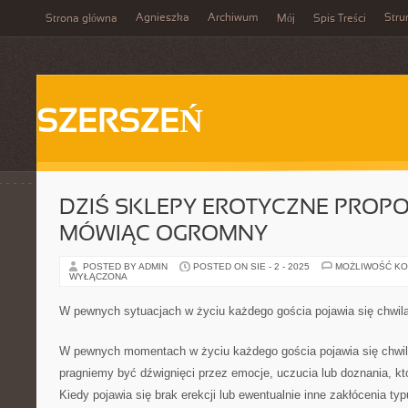
Agnieszka
Archiwum
Stru
Strona główna
Mój
Spis Treści
SZERSZEŃ
DZIŚ SKLEPY EROTYCZNE PROPO
MÓWIĄC OGROMNY
POSTED BY ADMIN
POSTED ON SIE - 2 - 2025
MOŻLIWOŚĆ K
WYŁĄCZONA
W pewnych sytuacjach w życiu każdego gościa pojawia się chwila
W pewnych momentach w życiu każdego gościa pojawia się chwila
pragniemy być dźwignięci przez emocje, uczucia lub doznania, kt
Kiedy pojawia się brak erekcji lub ewentualnie inne zakłócenia t