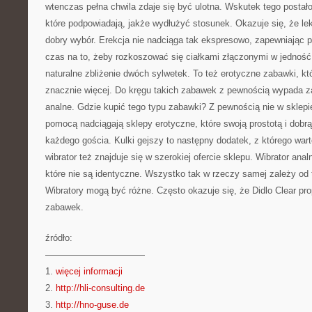
wtenczas pełna chwila zdaje się być ulotna. Wskutek tego postało
które podpowiadają, jakże wydłużyć stosunek. Okazuje się, że lek
dobry wybór. Erekcja nie nadciąga tak ekspresowo, zapewniając pa
czas na to, żeby rozkoszować się ciałkami złączonymi w jedność.
naturalne zbliżenie dwóch sylwetek. To też erotyczne zabawki, kt
znacznie więcej. Do kręgu takich zabawek z pewnością wypada zal
analne. Gdzie kupić tego typu zabawki? Z pewnością nie w skle
pomocą nadciągają sklepy erotyczne, które swoją prostotą i dobrą
każdego gościa. Kulki gejszy to następny dodatek, z którego war
wibrator też znajduje się w szerokiej ofercie sklepu. Wibrator ana
które nie są identyczne. Wszystko tak w rzeczy samej zależy od
Wibratory mogą być różne. Często okazuje się, że Didlo Clear pr
zabawek.
źródło:
———————————
1.
więcej informacji
2.
http://hli-consulting.de
3.
http://hno-guse.de