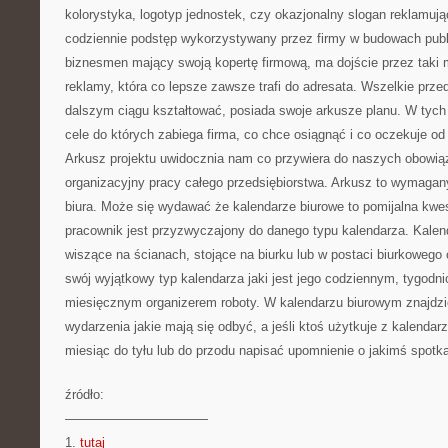
kolorystyka, logotyp jednostek, czy okazjonalny slogan reklamuj
codziennie podstęp wykorzystywany przez firmy w budowach publi
biznesmen mający swoją kopertę firmową, ma dojście przez taki 
reklamy, która co lepsze zawsze trafi do adresata. Wszelkie przed
dalszym ciągu kształtować, posiada swoje arkusze planu. W tyc
cele do których zabiega firma, co chce osiągnąć i co oczekuje o
Arkusz projektu uwidocznia nam co przywiera do naszych obowi
organizacyjny pracy całego przedsiębiorstwa. Arkusz to wymagany
biura. Może się wydawać że kalendarze biurowe to pomijalna kwest
pracownik jest przyzwyczajony do danego typu kalendarza. Kalen
wiszące na ścianach, stojące na biurku lub w postaci biurkowego
swój wyjątkowy typ kalendarza jaki jest jego codziennym, tygo
miesięcznym organizerem roboty. W kalendarzu biurowym znajdz
wydarzenia jakie mają się odbyć, a jeśli ktoś użytkuje z kalendarz
miesiąc do tyłu lub do przodu napisać upomnienie o jakimś spotkan
źródło:
———————————
1.
tutaj