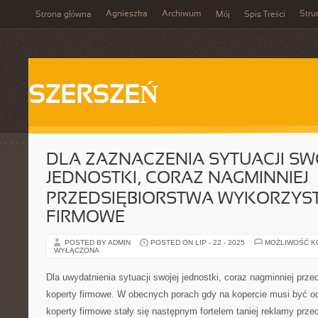
Agnieszka
Archiwum
Stru
Strona główna
Mój
Spis Treści
SZERSZEŃ
DLA ZAZNACZENIA SYTUACJI SW
JEDNOSTKI, CORAZ NAGMINNIEJ
PRZEDSIĘBIORSTWA WYKORZYST
FIRMOWE
POSTED BY ADMIN
POSTED ON LIP - 22 - 2025
MOŻLIWOŚĆ 
WYŁĄCZONA
Dla uwydatnienia sytuacji swojej jednostki, coraz nagminniej prze
koperty firmowe. W obecnych porach gdy na kopercie musi być od
koperty firmowe stały się następnym fortelem taniej reklamy prze