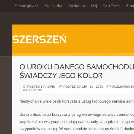
Agnieszka
Archiwum
Stru
Strona główna
Mój
Spis Treści
SZERSZEŃ
O UROKU DANEGO SAMOCHODU
ŚWIADCZY JEGO KOLOR
POSTED BY ADMIN
POSTED ON LIP - 30 - 2025
MOŻLIWOŚĆ 
WYŁĄCZONA
Niesłychanie wiele osób korzysta z usług fachowego serwisu s
Bardzo dużo osób korzysta z usług wprawnego serwisu samochod
współcześnie wszyscy posiadają samochody, a te jak nie ulega w
przypadków się psują. W samochodzie zdoła się uszkodzić dosł