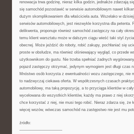
renowacja trwa godzinę, nieraz kilka godzin, jednakże zdarzają si
się samochód pozostawić w serwisie automobilowym nawet kilkana
dużym skomplikowaniem dla właściciela auta. Wszelako w dzisie
serwisów automobilowych, jest niezwykle korzystna dla petenta.
delikwenta, proponuje również samochód zastępczy na cały okres t
temu klient warsztatu może w dalszym ciągu wieść taki styl życia,
obecnej. Może jeździć do roboty, robić zakupy, pochłaniać się uc
proste w obsłudze, ma również olśniewający wygląd, co przede 
użytkownikom do gustu. Nie trzeba spełniać żadnych wygórowan
pojazd zastępczy otrzymać, jedynym wymogiem jest długi czas 
Mnóstwo osób korzysta z ewentualności wozu zastępczego, nie
to nadzwyczaj ciekawa oferta. W współczesnych czasach praktyc
automobilowy, ma taką propozycję, a to przyciąga klientów w cały
wycelowana do wszystkich klientów, każdy ma prawo z niej skorzy
chce korzystać z niej, nie musi tego robić. Nieraz zdarza się, że 
więcej wozów, wówczas samochód na zastępstwo nie jest mu pot
źródło:
———————————