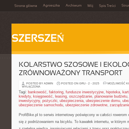
Agnieszka
Archiwum
Stru
Strona główna
Mój
Spis Treści
SZERSZEŃ
KOLARSTWO SZOSOWE I EKOLOG
ZRÓWNOWAŻONY TRANSPORT
POSTED BY ADMIN
POSTED ON GRU - 2 - 2025
MOŻLIWOŚĆ 
WYŁĄCZONA
Tagi:
bankowość
,
faktoring
,
fundusze inwestycyjne
,
hipoteka
,
kar
kredyty
,
księgowość
,
leasing
,
oszczędzanie
,
planowanie budżetu
inwestycyjny
,
pożyczki
,
ubezpieczenia
,
ubezpieczenie domu
,
ube
ubezpieczenie samochodu
,
ubezpieczenie zdrowotne
,
zarządzani
ProfiBike.pl to serwis internetowy poświęcony w całości rowerom
się z podróżowaniem na bicyklu. To kawałek internetu, w którym 
z rzetelną wiedzą, inspirującymi relacjami z trasy oraz praktyc