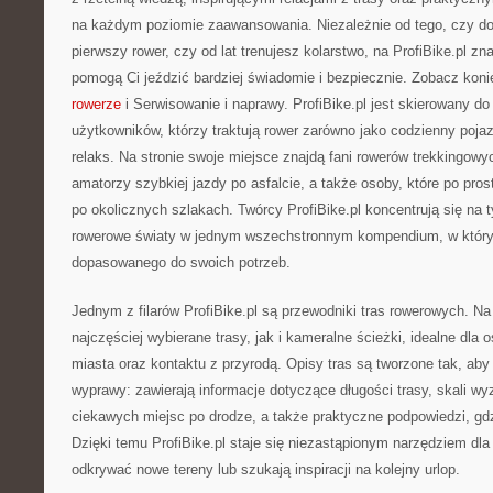
na każdym poziomie zaawansowania. Niezależnie od tego, czy dop
pierwszy rower, czy od lat trenujesz kolarstwo, na ProfiBike.pl zn
pomogą Ci jeździć bardziej świadomie i bezpiecznie. Zobacz kon
rowerze
i Serwisowanie i naprawy. ProfiBike.pl jest skierowany do
użytkowników, którzy traktują rower zarówno jako codzienny pojaz
relaks. Na stronie swoje miejsce znajdą fani rowerów trekkingowyc
amatorzy szybkiej jazdy po asfalcie, a także osoby, które po pros
po okolicznych szlakach. Twórcy ProfiBike.pl koncentrują się na 
rowerowe światy w jednym wszechstronnym kompendium, w który
dopasowanego do swoich potrzeb.
Jednym z filarów ProfiBike.pl są przewodniki tras rowerowych. N
najczęściej wybierane trasy, jak i kameralne ścieżki, idealne dl
miasta oraz kontaktu z przyrodą. Opisy tras są tworzone tak, ab
wyprawy: zawierają informacje dotyczące długości trasy, skali wy
ciekawych miejsc po drodze, a także praktyczne podpowiedzi, gdz
Dzięki temu ProfiBike.pl staje się niezastąpionym narzędziem dla 
odkrywać nowe tereny lub szukają inspiracji na kolejny urlop.