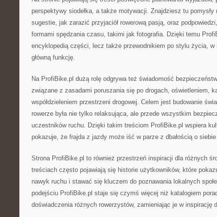
perspektywy siodełka, a także motywacji. Znajdziesz tu pomysł
sugestie, jak zarazić przyjaciół rowerową pasją, oraz podpowiedzi
formami spędzania czasu, takimi jak fotografia. Dzięki temu ProfiBi
encyklopedią części, lecz także przewodnikiem po stylu życia, w
główną funkcję.
Na ProfiBike.pl dużą rolę odgrywa też świadomość bezpieczeństw
związane z zasadami poruszania się po drogach, oświetleniem, k
współdzieleniem przestrzeni drogowej. Celem jest budowanie świ
rowerze była nie tylko relaksująca, ale przede wszystkim bezpiec
uczestników ruchu. Dzięki takim treściom ProfiBike.pl wspiera kul
pokazuje, że frajda z jazdy może iść w parze z dbałością o siebie 
Strona ProfiBike.pl to również przestrzeń inspiracji dla różnych 
treściach często pojawiają się historie użytkowników, które pokazu
nawyk ruchu i stawać się kluczem do poznawania lokalnych społe
podejściu ProfiBike.pl staje się czymś więcej niż katalogiem porad
doświadczenia różnych rowerzystów, zamieniając je w inspirację d