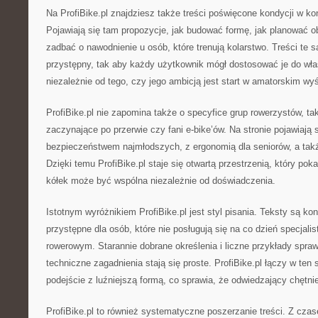
Na ProfiBike.pl znajdziesz także treści poświęcone kondycji w ko
Pojawiają się tam propozycje, jak budować formę, jak planować ob
zadbać o nawodnienie u osób, które trenują kolarstwo. Treści te
przystępny, tak aby każdy użytkownik mógł dostosować je do wła
niezależnie od tego, czy jego ambicją jest start w amatorskim wy
ProfiBike.pl nie zapomina także o specyfice grup rowerzystów, ta
zaczynające po przerwie czy fani e-bike’ów. Na stronie pojawiają
bezpieczeństwem najmłodszych, z ergonomią dla seniorów, a tak
Dzięki temu ProfiBike.pl staje się otwartą przestrzenią, który po
kółek może być wspólna niezależnie od doświadczenia.
Istotnym wyróżnikiem ProfiBike.pl jest styl pisania. Teksty są ko
przystępne dla osób, które nie posługują się na co dzień specjal
rowerowym. Starannie dobrane określenia i liczne przykłady spraw
techniczne zagadnienia stają się proste. ProfiBike.pl łączy w ten
podejście z luźniejszą formą, co sprawia, że odwiedzający chętni
ProfiBike.pl to również systematyczne poszerzanie treści. Z cza