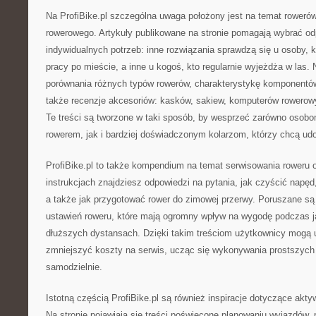
Na ProfiBike.pl szczególna uwaga położony jest na temat roweró
rowerowego. Artykuły publikowane na stronie pomagają wybrać od
indywidualnych potrzeb: inne rozwiązania sprawdzą się u osoby, 
pracy po mieście, a inne u kogoś, kto regularnie wyjeżdża w las. 
porównania różnych typów rowerów, charakterystykę komponentów
także recenzje akcesoriów: kasków, sakiew, komputerów rowerow
Te treści są tworzone w taki sposób, by wesprzeć zarówno oso
rowerem, jak i bardziej doświadczonym kolarzom, którzy chcą udo
ProfiBike.pl to także kompendium na temat serwisowania roweru 
instrukcjach znajdziesz odpowiedzi na pytania, jak czyścić napęd
a także jak przygotować rower do zimowej przerwy. Poruszane są
ustawień roweru, które mają ogromny wpływ na wygodę podczas j
dłuższych dystansach. Dzięki takim treściom użytkownicy mogą u
zmniejszyć koszty na serwis, ucząc się wykonywania prostszyc
samodzielnie.
Istotną częścią ProfiBike.pl są również inspiracje dotyczące ak
Na stronie pojawiają się treści poświęcone planowaniu wyjazdów