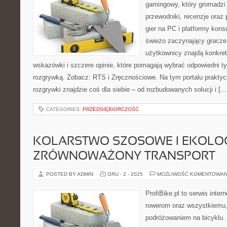
gamingowy, który gromadzi
przewodniki, recenzje oraz
gier na PC i platformy kons
świeżo zaczynający gracze
użytkownicy znajdą konkret
wskazówki i szczere opinie, które pomagają wybrać odpowiedni tyt
rozgrywką. Zobacz: RTS i Zręcznościowe. Na tym portalu praktyc
rozgrywki znajdzie coś dla siebie – od rozbudowanych solucji i […
CATEGORIES:
PRZEDSIĘBIORCZOŚĆ
KOLARSTWO SZOSOWE I EKOLOG
ZRÓWNOWAŻONY TRANSPORT
POSTED BY ADMIN
GRU - 2 - 2025
MOŻLIWOŚĆ KOMENTOWAN
ProfiBike.pl to serwis inte
rowerom oraz wszystkiemu,
podróżowaniem na bicyklu. 