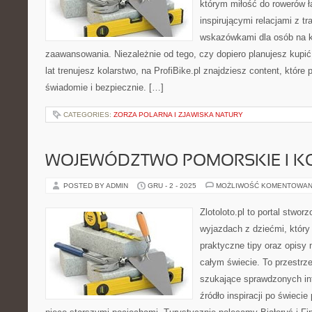
którym miłość do rowerów łą
inspirującymi relacjami z t
wskazówkami dla osób na 
zaawansowania. Niezależnie od tego, czy dopiero planujesz kupić
lat trenujesz kolarstwo, na ProfiBike.pl znajdziesz content, które
świadomie i bezpiecznie. […]
CATEGORIES:
ZORZA POLARNA I ZJAWISKA NATURY
WOJEWÓDZTWO POMORSKIE I 
POSTED BY ADMIN
GRU - 2 - 2025
MOŻLIWOŚĆ KOMENTOWAN
Zlotoloto.pl to portal stwo
wyjazdach z dziećmi, który 
praktyczne tipy oraz opisy 
całym świecie. To przestrze
szukające sprawdzonych inf
źródło inspiracji po świeci