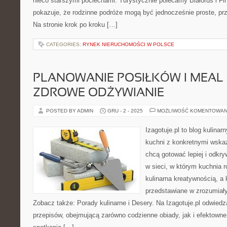
nieco starszymi pociechami. Turystycznie polecamy Białoruś i Finl
pokazuje, że rodzinne podróże mogą być jednocześnie proste, pr
Na stronie krok po kroku […]
CATEGORIES:
RYNEK NIERUCHOMOŚCI W POLSCE
PLANOWANIE POSIŁKÓW I MEAL 
ZDROWE ODŻYWIANIE
POSTED BY ADMIN
GRU - 2 - 2025
MOŻLIWOŚĆ KOMENTOWAN
Izagotuje.pl to blog kulinar
kuchni z konkretnymi wska
chcą gotować lepiej i odkr
w sieci, w którym kuchnia r
kulinarna kreatywnością, a
przedstawiane w zrozumiały
Zobacz także: Porady kulinarne i Desery. Na Izagotuje.pl odwied
przepisów, obejmującą zarówno codzienne obiady, jak i efektowne 