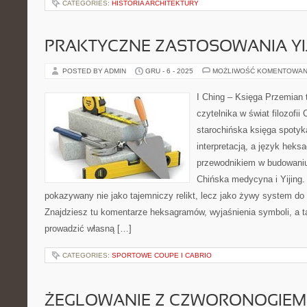
CATEGORIES:
HISTORIA ARCHITEKTURY
PRAKTYCZNE ZASTOSOWANIA YI
POSTED BY ADMIN
GRU - 6 - 2025
MOŻLIWOŚĆ KOMENTOWAN
I Ching – Księga Przemian t
czytelnika w świat filozofii
starochińska księga spoty
interpretacją, a język hek
przewodnikiem w budowaniu
Chińska medycyna i Yijing. N
pokazywany nie jako tajemniczy relikt, lecz jako żywy system do
Znajdziesz tu komentarze heksagramów, wyjaśnienia symboli, a t
prowadzić własną […]
CATEGORIES:
SPORTOWE COUPE I CABRIO
ŻEGLOWANIE Z CZWORONOGIEM