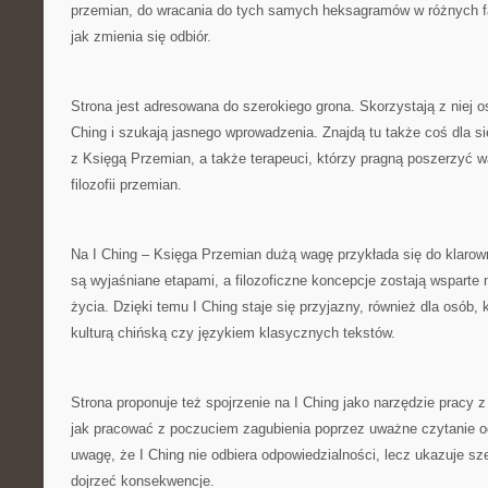
przemian, do wracania do tych samych heksagramów w różnych f
jak zmienia się odbiór.
Strona jest adresowana do szerokiego grona. Skorzystają z niej os
Ching i szukają jasnego wprowadzenia. Znajdą tu także coś dla si
z Księgą Przemian, a także terapeuci, którzy pragną poszerzyć w
filozofii przemian.
Na I Ching – Księga Przemian dużą wagę przykłada się do klarown
są wyjaśniane etapami, a filozoficzne koncepcje zostają wspart
życia. Dzięki temu I Ching staje się przyjazny, również dla osób, 
kulturą chińską czy językiem klasycznych tekstów.
Strona proponuje też spojrzenie na I Ching jako narzędzie pracy 
jak pracować z poczuciem zagubienia poprzez uważne czytanie od
uwagę, że I Ching nie odbiera odpowiedzialności, lecz ukazuje s
dojrzeć konsekwencje.