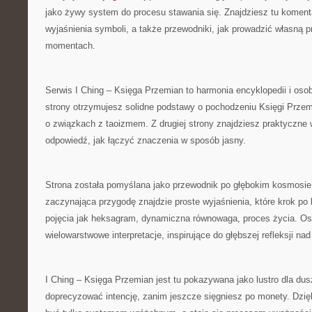
jako żywy system do procesu stawania się. Znajdziesz tu komen
wyjaśnienia symboli, a także przewodniki, jak prowadzić własną 
momentach.
Serwis I Ching – Księga Przemian to harmonia encyklopedii i osob
strony otrzymujesz solidne podstawy o pochodzeniu Księgi Przemia
o związkach z taoizmem. Z drugiej strony znajdziesz praktyczne
odpowiedź, jak łączyć znaczenia w sposób jasny.
Strona została pomyślana jako przewodnik po głębokim kosmosie
zaczynająca przygodę znajdzie proste wyjaśnienia, które krok po
pojęcia jak heksagram, dynamiczna równowaga, proces życia. O
wielowarstwowe interpretacje, inspirujące do głębszej refleksji 
I Ching – Księga Przemian jest tu pokazywana jako lustro dla du
doprecyzować intencję, zanim jeszcze sięgniesz po monety. Dzięk