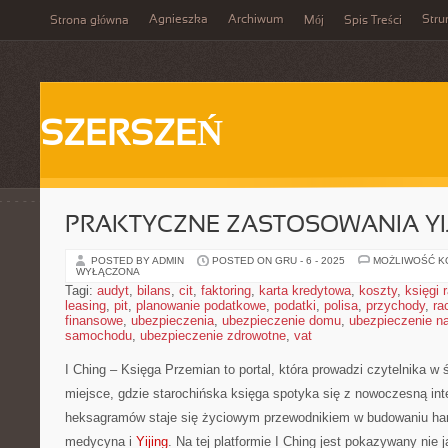
Agnieszka
Archiwum
Stru
Strona główna
Mój
Spis Treści
SZERSZEŃ
PRAKTYCZNE ZASTOSOWANIA YI
POSTED BY ADMIN
POSTED ON GRU - 6 - 2025
MOŻLIWOŚĆ 
WYŁĄCZONA
Tagi:
audyt
,
bilans
,
cit
,
faktoring
,
karta kredytowa
,
koszty
,
księgi
leasing
,
pit
,
planowanie podatkowe
,
podatki
,
polisa
,
przychody
,
ra
finansowe
,
ubezpieczenia
,
ubezpieczenie domu
,
ubezpieczenie na
samochodu
,
ubezpieczenie zdrowotne
,
vat
I Ching – Księga Przemian to portal, która prowadzi czytelnika w św
miejsce, gdzie starochińska księga spotyka się z nowoczesną inte
heksagramów staje się życiowym przewodnikiem w budowaniu ha
medycyna i
Yijing
. Na tej platformie I Ching jest pokazywany nie j