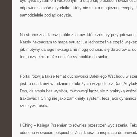
być tylko systemem wróżebnym, a staje się procesem uważności. 
odpowiedzialność czytelnika, który nie szuka magicznej recepty, l
samodzielnie podjąć decyzję.
Na stronie znajdziesz profile znaków, które zostały przygotowan
Każdy heksagram to mapa sytuacji, a jednocześnie część większe
jak motywy danego heksagramu mogą odnosić się do zdrowia, do
temu czytelnik może odnieść symbolikę do siebie.
Portal rozwija także temat duchowości Dalekiego Wschodu w sze
jest tu osadzony w rodzinie sztuki życia w zgodzie z Dao. Artyku
Dao, działania bez wysiłku, równowagi łączą się z praktyką wróż
traktować I Ching nie jako zamknięty system, lecz jako dynamicz
rzeczywistością.
I Ching – Księga Przemian to również przestrzeń wyciszenia. Te
oddechu w świecie pośpiechu. Znajdziesz tu inspiracje do prowad