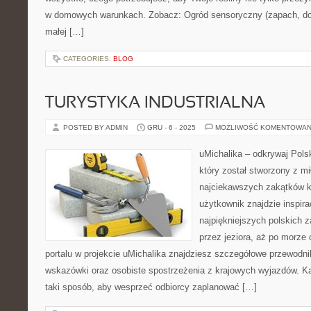
w domowych warunkach. Zobacz: Ogród sensoryczny (zapach, dot
małej […]
CATEGORIES:
BLOG
TURYSTYKA INDUSTRIALNA
POSTED BY ADMIN
GRU - 6 - 2025
MOŻLIWOŚĆ KOMENTOWAN
uMichalika – odkrywaj Polsk
który został stworzony z mi
najciekawszych zakątków kr
użytkownik znajdzie inspir
najpiękniejszych polskich 
przez jeziora, aż po morze
portalu w projekcie uMichalika znajdziesz szczegółowe przewodni
wskazówki oraz osobiste spostrzeżenia z krajowych wyjazdów. Ka
taki sposób, aby wesprzeć odbiorcy zaplanować […]