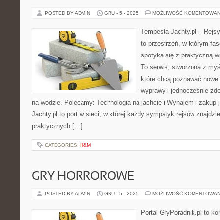
POSTED BY ADMIN
GRU - 5 - 2025
MOŻLIWOŚĆ KOMENTOWAN
Tempesta-Jachty.pl – Rejsy
to przestrzeń, w którym fa
spotyka się z praktyczną w
To serwis, stworzona z myś
które chcą poznawać nowe 
wyprawy i jednocześnie zd
na wodzie. Polecamy: Technologia na jachcie i Wynajem i zakup 
Jachty.pl to port w sieci, w której każdy sympatyk rejsów znajdzie
praktycznych […]
CATEGORIES:
H&M
GRY HORROROWE
POSTED BY ADMIN
GRU - 5 - 2025
MOŻLIWOŚĆ KOMENTOWAN
Portal GryPoradnik.pl to k