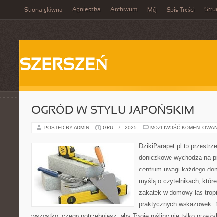
Agnieszka
Archiwum
Stru
Strona główna
Mój
Spis Treści
SZERSZEŃ
OGRÓD W STYLU JAPOŃSKIM
POSTED BY ADMIN
GRU - 7 - 2025
MOŻLIWOŚĆ KOMENTOWAN
DzikiParapet.pl to przestrze
doniczkowe wychodzą na pie
centrum uwagi każdego dom
myślą o czytelnikach, któr
zakątek w domowy las tropi
praktycznych wskazówek. N
wszystko, czego potrzebujesz, aby Twoje rośliny nie tylko przeż