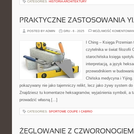
CATEGORIES:
HISTORIA ARCHITEKTURY
PRAKTYCZNE ZASTOSOWANIA YI
POSTED BY ADMIN
GRU - 6 - 2025
MOŻLIWOŚĆ KOMENTOWAN
I Ching – Księga Przemian t
czytelnika w świat filozofii
starochińska księga spoty
interpretacją, a język hek
przewodnikiem w budowaniu
Chińska medycyna i Yijing. N
pokazywany nie jako tajemniczy relikt, lecz jako żywy system do
Znajdziesz tu komentarze heksagramów, wyjaśnienia symboli, a t
prowadzić własną […]
CATEGORIES:
SPORTOWE COUPE I CABRIO
ŻEGLOWANIE Z CZWORONOGIEM