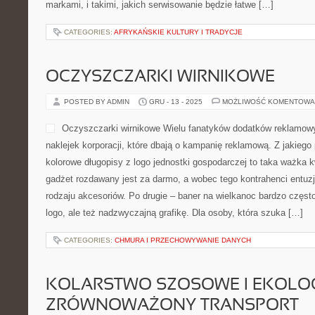
PROWADZENIA WŁASNEJ
POSTED BY ADMIN
GRU - 14 - 2025
MOŻLIWOŚĆ KOMENTOWA
Każdy zadaje sobie zapytan
oprzyrządowania elektronic
zadaje sobie pytanie czy 
elektroniczne są uproszcze
czasach. Z pewnością woln
takich detalów. Bezsprzeczn
zaliczają się do tego grona bardzo należytych urządzeń elektron
dzień. Kasy fiskalne maja swoje różnorodne odpowiedniki, wskut
poprawniej zastanowić się nad znanymi markami, i takimi, jakich 
[…]
CATEGORIES:
AFRYKAŃSKIE KULTURY I TRADYCJE
OCZYSZCZARKI WIRNIKOWE
POSTED BY ADMIN
GRU - 13 - 2025
MOŻLIWOŚĆ KOMENTOWA