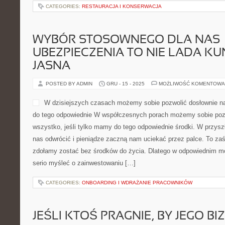
gruncie rzeczy najróżniejsze potrzeby. Jednym z najpopularniejsz
kredytów są z […]
CATEGORIES:
RESTAURACJA I KONSERWACJA
WYBÓR STOSOWNEGO DLA NAS
UBEZPIECZENIA TO NIE LADA KU
JASNA
POSTED BY ADMIN
GRU - 15 - 2025
MOŻLIWOŚĆ KOMENTOWA
W dzisiejszych czasach m
dosłownie na wszystko, jeś
odpowiednie W współczesn
pozwolić dosłownie na wszy
tego odpowiednie środki. W
się od nas odwrócić i pien
przez palce. To zaś będzie skutkowało tym, że zdołamy zostać b
Dlatego w odpowiednim momencie należy zacząć na serio myśleć