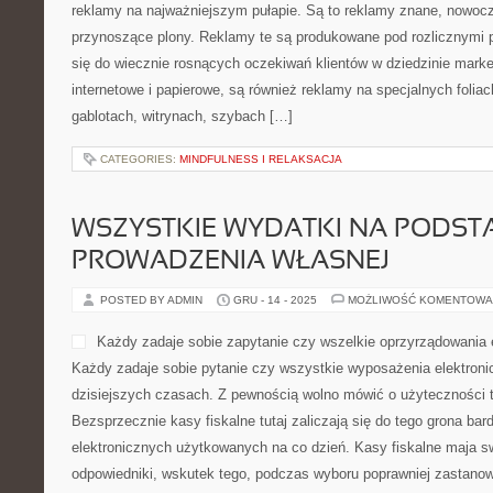
BARDZO DUŻO OSÓB, JAKIE MA
SKLEP
POSTED BY ADMIN
GRU - 14 - 2025
MOŻLIWOŚĆ KOMENTOWA
Wybranie właściwego paki
pomóc w wielu Firmy marke
zaproponowania swoim odbi
nich reklamy na najważniej
znane, nowoczesne, a nad
plony. Reklamy te są produ
postaciami, aby dopasować się do wiecznie rosnących oczekiwań 
marketingu. Są reklamy internetowe i papierowe, są również rekla
Te ostatnie układa się na gablotach, witrynach, szybach […]
CATEGORIES:
MINDFULNESS I RELAKSACJA
WSZYSTKIE WYDATKI NA PODST