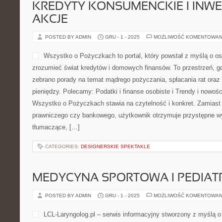
źródło inspiracji po świeci
nieco starszymi pociechami. Turystycznie polecamy Białoruś i Finl
pokazuje, że rodzinne podróże mogą być jednocześnie proste, pr
Na stronie krok po kroku […]
CATEGORIES:
RYNEK NIERUCHOMOŚCI W POLSCE
PLANOWANIE POSIŁKÓW I MEAL 
ZDROWE ODŻYWIANIE
POSTED BY ADMIN
GRU - 2 - 2025
MOŻLIWOŚĆ KOMENTOWAN
Izagotuje.pl to blog kulinar
kuchni z konkretnymi wska
chcą gotować lepiej i odkr
w sieci, w którym kuchnia r
kulinarna kreatywnością, a
przedstawiane w zrozumiały
Zobacz także: Porady kulinarne i Desery. Na Izagotuje.pl odwied