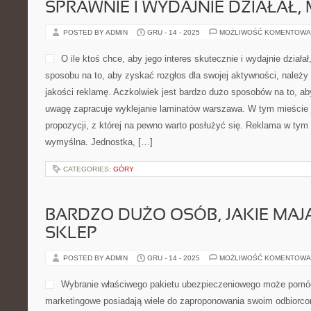
CATEGORIES:
ONBOARDING I WDRAŻANIE PRACOWNIKÓW
JEŚLI KTOŚ PRAGNIE, BY JEGO BI
SPRAWNIE I WYDAJNIE DZIAŁAŁ,
POSTED BY ADMIN
GRU - 14 - 2025
MOŻLIWOŚĆ KOMENTOWA
O ile ktoś chce, aby jego in
działał, musi zadbać Szuka
zyskać rozgłos dla swojej 
w odpowiedniej jakości rek
dużo sposobów na to, aby s
uwagę zapracuje wyklejani
tym mieście jest to jedna z najlepszych propozycji, z której na p
Reklama w tym rodzaju, jest mało wymyślna. Jednostka, […]
CATEGORIES:
GÓRY