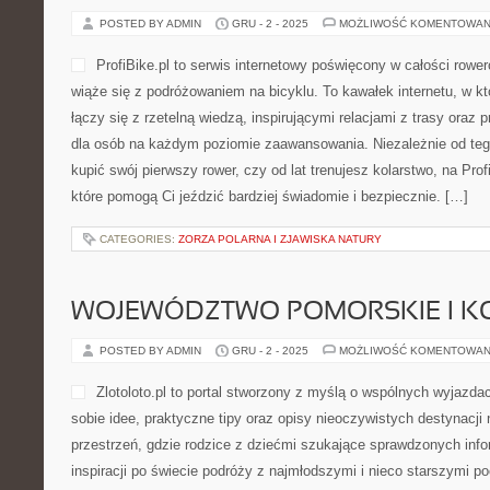
Oczyszczarki wirnikowe Wi
reklamowych poszukuje tego
które dbają o kampanię re
etykiety bądź też kolorowe 
gospodarczej to taka ważka
gadżet rozdawany jest za 
kontrahenci entuzjastycznie poszukują tego rodzaju akcesoriów. P
wielkanoc bardzo często przedstawiają nie tylko logo, ale też nad
osoby, która szuka […]
CATEGORIES:
CHMURA I PRZECHOWYWANIE DANYCH
KOLARSTWO SZOSOWE I EKOLOG
ZRÓWNOWAŻONY TRANSPORT
POSTED BY ADMIN
GRU - 2 - 2025
MOŻLIWOŚĆ KOMENTOWAN
ProfiBike.pl to serwis inte
rowerom oraz wszystkiemu,