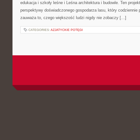
PT6.pl to innowacyjny serwi
poświęcony jest ćwiczenio
praktycznym zestawom ruc
miejsce, gdzie początkują
znajdą sprawdzone plany ćw
zachętę do codziennego wys
trening funkcjonalny rozumiany jest tutaj jako styl życia, a nie tyl
prezentujemy, jak trenować świadomie, aby usprawnić sprawność
dolegliwości wynikające z pracy biurowej oraz kształtować […]
CATEGORIES:
RACHUNEK PRAWDOPODOBIEŃSTWA
MĘŻCZYŹNI I KOMUNIKACJA W 
POSTED BY ADMIN
LIS - 29 - 2025
MOŻLIWOŚĆ KOMENTOWAN
Poradnictwo Rodzinne stano
staje się centrum uwagi, a p