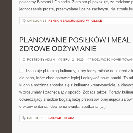
podróżowaniem na bicyklu. 
którym miłość do rowerów łą
inspirującymi relacjami z t
wskazówkami dla osób na 
zaawansowania. Niezależnie od tego, czy dopiero planujesz kupić
lat trenujesz kolarstwo, na ProfiBike.pl znajdziesz content, które
świadomie i bezpiecznie. […]
CATEGORIES:
ZORZA POLARNA I ZJAWISKA NATURY
WOJEWÓDZTWO POMORSKIE I 
POSTED BY ADMIN
GRU - 2 - 2025
MOŻLIWOŚĆ KOMENTOWAN
Zlotoloto.pl to portal stwo
wyjazdach z dziećmi, który 
praktyczne tipy oraz opisy 
całym świecie. To przestrze
szukające sprawdzonych inf