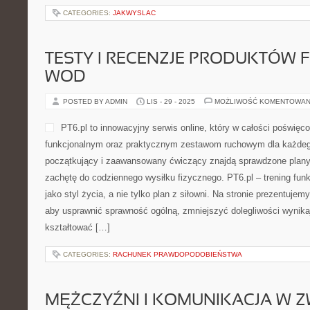
CATEGORIES:
DESIGNERSKIE SPEKTAKLE
MEDYCYNA SPORTOWA I PEDIAT
POSTED BY ADMIN
GRU - 1 - 2025
MOŻLIWOŚĆ KOMENTOWAN
LCL-Laryngolog.pl – serwis
myślą o czytelnikach, któr
wiedzy o laryngologii. To p
spotykają się z nowoczesn
skomplikowane zagadnieni
na prostym języku, zrozumi
Ciekawe kategorie to: Choroby zakaźne i Neurologia. Ten projekt
lepszym rozumieniu problemów otolaryngologicznych – od typowych
schorzenia, aż po poważniejsze choroby wymagające leczenia spe
CATEGORIES:
BUKIETY I WIĄZANKI KROK PO KROKU