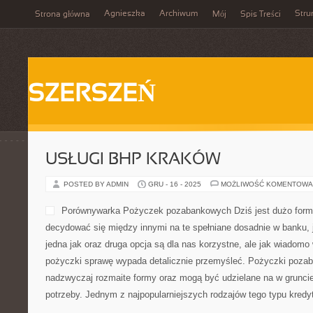
Agnieszka
Archiwum
Stru
Strona główna
Mój
Spis Treści
SZERSZEŃ
USŁUGI BHP KRAKÓW
POSTED BY ADMIN
GRU - 16 - 2025
MOŻLIWOŚĆ KOMENTOWA
Porównywarka Pożyczek po
dużo form pożyczek. Może
innymi na te spełniane dosa
nim. Również jedna jak oraz
korzystne, ale jak wiadomo
pożyczki sprawę wypada de
Pożyczki pozabankowe przyjmują nadzwyczaj rozmaite formy ora