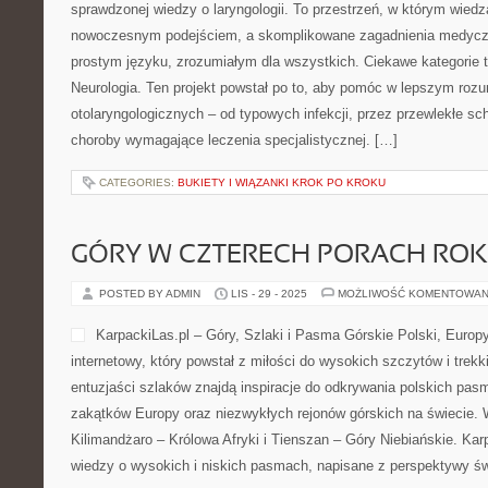
przepisów, obejmującą zarówno codzienne obiady, jak i efektowne 
spotkania […]
CATEGORIES:
PAKAWILKOLAKA
KREDYTY KONSUMENCKIE I INW
AKCJE
POSTED BY ADMIN
GRU - 1 - 2025
MOŻLIWOŚĆ KOMENTOWAN
Wszystko o Pożyczkach to p
myślą o osobach, które chc
kredytów i domowych finans
jednym miejscu zebrano po
pożyczania, spłacania rat 
pieniędzy. Polecamy: Podatk
Trendy i nowości finansowe. Portal Wszystko o Pożyczkach stawi
Zamiast skomplikowanego języka prawniczego czy bankowego, u
przystępne wyjaśnienia, po kolei tłumaczące, […]