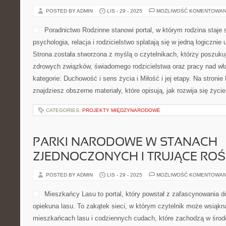
GÓRY W CZTERECH PORACH RO
POSTED BY ADMIN
LIS - 29 - 2025
MOŻLIWOŚĆ KOMENTOWAN
KarpackiLas.pl – Góry, Szl
Europy i Świata to przewodn
powstał z miłości do wysoki
kącik w sieci, gdzie entuzj
inspiracje do odkrywania p
górskich zakątków Europy 
górskich na świecie. Warto przeczytać Kilimandżaro – Królowa Afr
Niebiańskie. KarpackiLas.pl to encyklopedia wiedzy o wysokich i
perspektywy świadomego […]
CATEGORIES:
JAKWYSLAC
TESTY I RECENZJE PRODUKTÓW FIT
WOD
POSTED BY ADMIN
LIS - 29 - 2025
MOŻLIWOŚĆ KOMENTOWAN