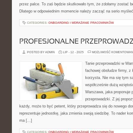
przez palce. To zaś będzie skutkowało tym, że zdołamy zostać b
Dlatego w odpowiednim momencie należy zacząć na serio myśleć
CATEGORIES:
ONBOARDING I WDRAŻANIE PRACOWNIKÓW
PROFESJONALNE PRZEPROWADZ
POSTED BY ADMIN
LIP - 12 - 2025
MOŻLIWOŚĆ KOMENTOWAN
Tanie przeprowadzki w Wa
fachowej obsłudze firmy, z k
korzysta. Nie ma się tym 
współcześnie dużą wziętoś
Warszawa, jaka proponuje p
przeprowadzki. Z jej propo
każdy, może to być petent, który przeprowadza się do nowego domu
reprezentuje jednostkę, jaka zmienia swoją siedzibę. To nader ko
ma […]
CATEGORIES:
ONBOARDING I WDRAŻANIE PRACOWNIKÓW