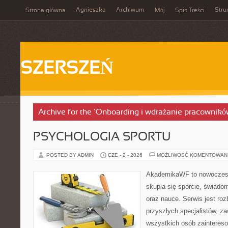
Agnieszka
Archiwum
Stru
Strona główna
Mój
Spis Treści
SZERSZEŃ
Archive for the ‘Onboarding i wdrażanie pracownikó
PSYCHOLOGIA SPORTU
POSTED BY ADMIN
CZE - 2 - 2026
MOŻLIWOŚĆ KOMENTOWAN
AkademikaWF to nowoczesna
skupia się sporcie, świadomy
oraz nauce. Serwis jest ro
przyszłych specjalistów, za
wszystkich osób zainteres