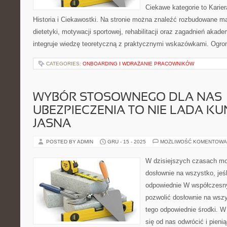
Ciekawe kategorie to Karie
Historia i Ciekawostki. Na stronie można znaleźć rozbudowane ma
dietetyki, motywacji sportowej, rehabilitacji oraz zagadnień akade
integruje wiedzę teoretyczną z praktycznymi wskazówkami. Ogro
CATEGORIES:
ONBOARDING I WDRAŻANIE PRACOWNIKÓW
WYBÓR STOSOWNEGO DLA NAS
UBEZPIECZENIA TO NIE LADA KU
JASNA
POSTED BY ADMIN
GRU - 15 - 2025
MOŻLIWOŚĆ KOMENTOWA
W dzisiejszych czasach m
dosłownie na wszystko, jeś
odpowiednie W współczesn
pozwolić dosłownie na wszy
tego odpowiednie środki. W
się od nas odwrócić i pien