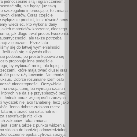
ła jednocześnie siłą i ograniczeniem.
zostać siłą, nie będąc już taką
 co szczególnie interesujące, to zmiana
mych klientów. Coraz częściej
 wyłącznie produkt, lecz również sens
emy wiedzieć, kto wykonał dany
 jakich materiałów korzystał, dlaczego
formę, jak długo trwał proces tworzenia.
autentyczności, ale także potrzeba
acji z rzeczami. Przez lata
iśmy się do łatwej wymienialności
 Jeśli coś się zużywało albo
się podobać, po prostu kupowało się
sło proponuje inne podejście.
ego, by wybierać mniej, ale lepiej, i
rzeczami, które mają trwać dłużej oraz
rtość przez użytkowanie. Nie chodzi
luksus. Dobrze rozumiane rzemiosło
naczać niedostępności. Oczywiście
a ma swoją cenę, bo wymaga czasu i
 których nie da się przyspieszyć bez
ci. Jednak coraz więcej osób zaczyna
ki wydatek nie jako fanaberię, lecz jako
bór. Jedna dobrze zrobiona rzecz
latami, starzeć się szlachetnie i
ą satysfakcję niż kilka
ch zakupów. Taka zmiana
jest istotna także z punktu widzenia
bo skłania do bardziej odpowiedzialnej
 Jednocześnie epoka cyfrowa sprzyja