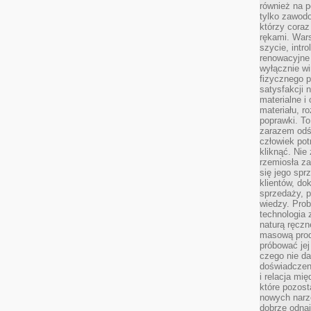
również na p
tylko zawod
którzy coraz
rękami. Wars
szycie, intr
renowacyjne
wyłącznie wi
fizycznego p
satysfakcji 
materialne i
materiału, r
poprawki. To
zarazem odś
człowiek potr
kliknąć. Nie 
rzemiosła z
się jego spr
klientów, d
sprzedaży, 
wiedzy. Prob
technologia
naturą ręczn
masową prod
próbować jej
czego nie da
doświadczen
i relacja mi
które pozost
nowych narz
dobrze odnaj