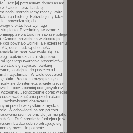
i, lecz jej potrzebnym dopełnieniem.
 w świecie coraz bardziej
ym nadal potrzebujemy rzeczy, które
 fakturę i historię. Potrzebujemy także
 nie sprowadza się do
owego efektu, lecz wymaga
 i skupienia. Przedmioty tworzone z
ominają, że wartość nie zawsze polega
i. Czasem największą wartością jest
że coś powstało wolniej, ale dzięki temu
łość, sens i ludzką obecność.
anaście lat temu wydawało się, że
ologii będzie oznaczał stopniowe
 od ręcznego tworzenia przedmiotów.
ło stać się szybsze, bardziej
ane, łatwiejsze do powielenia i
emal natychmiast. W wielu obszarach
się stało. Produkcja przyspieszyła,
iosły się do internetu, a wiele rzeczy
ńszych i powszechniej dostępnych niż
 wcześniej. Jednocześnie coraz więcej
o odczuwać znużenie przedmiotami
, pozbawionymi charakteru i
anymi przede wszystkim z myślą o
cie. W odpowiedzi na ten przesyt
resowanie rzemiosłem, ale już nie jako
eszłości. Dziś rzemiosło funkcjonuje w
ście i bardzo dobrze odnajduje się
oce cyfrowej. To pozornie
 zjawisko. Im więcej życia toczy się w