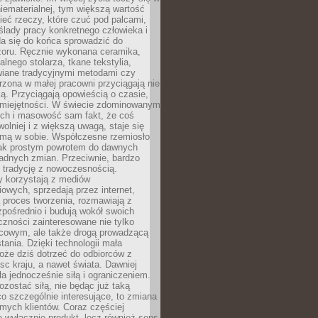
niematerialnej, tym większą wartość
eć rzeczy, które czuć pod palcami,
ślady pracy konkretnego człowieka i
da się do końca sprowadzić do
zoru. Ręcznie wykonana ceramika,
alnego stolarza, tkane tekstylia,
wiane tradycyjnymi metodami czy
orzona w małej pracowni przyciągają nie
ką. Przyciągają opowieścią o czasie,
 umiejętności. W świecie zdominowanym
ech i masowość sam fakt, że coś
olniej i z większą uwagą, staje się
amą w sobie. Współczesne rzemiosło
dnak prostym powrotem do dawnych
adnych zmian. Przeciwnie, bardzo
 tradycję z nowoczesnością.
y korzystają z mediów
owych, sprzedają przez internet,
 proces tworzenia, rozmawiają z
zpośrednio i budują wokół swoich
zności zainteresowane nie tylko
cowym, ale także drogą prowadzącą
tania. Dzięki technologii mała
oże dziś dotrzeć do odbiorców z
sc kraju, a nawet świata. Dawniej
ła jednocześnie siłą i ograniczeniem.
zostać siłą, nie będąc już taką
 co szczególnie interesujące, to zmiana
mych klientów. Coraz częściej
 wyłącznie produkt, lecz również sens