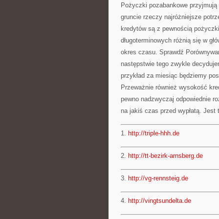
Pożyczki pozabankowe przyjmują 
gruncie rzeczy najróżniejsze potr
kredytów są z pewnością pożyczki
długoterminowych różnią się w gł
okres czasu. Sprawdź Porównywa
następstwie tego zwykle decyduje
przykład za miesiąc będziemy po
Przeważnie również wysokość kred
pewno nadzwyczaj odpowiednie roz
na jakiś czas przed wypłatą. Jes
1.
http://triple-hhh.de
2.
http://tt-bezirk-arnsberg.de
3.
http://vg-rennsteig.de
4.
http://vingtsundelta.de