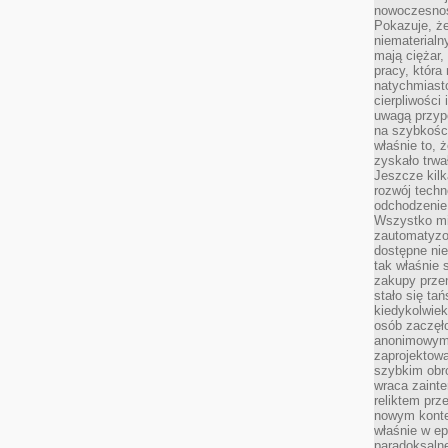
nowoczesnośc
Pokazuje, że
niematerialn
mają ciężar,
pracy, która
natychmiast
cierpliwości
uwagą przyp
na szybkośc
właśnie to, 
zyskało trwa
Jeszcze kilk
rozwój techn
odchodzenie
Wszystko mia
zautomatyzow
dostępne ni
tak właśnie 
zakupy przen
stało się ta
kiedykolwiek
osób zaczęł
anonimowymi
zaprojektow
szybkim obro
wraca zainte
reliktem prz
nowym kontek
właśnie w ep
paradoksalne