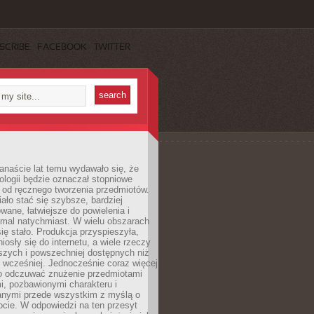
SCRIBE
FACEBOOK
TWITTER
anaście lat temu wydawało się, że
ologii będzie oznaczał stopniowe
 od ręcznego tworzenia przedmiotów.
ło stać się szybsze, bardziej
ane, łatwiejsze do powielenia i
emal natychmiast. W wielu obszarach
się stało. Produkcja przyspieszyła,
iosły się do internetu, a wiele rzeczy
ńszych i powszechniej dostępnych niż
 wcześniej. Jednocześnie coraz więcej
o odczuwać znużenie przedmiotami
, pozbawionymi charakteru i
anymi przede wszystkim z myślą o
cie. W odpowiedzi na ten przesyt