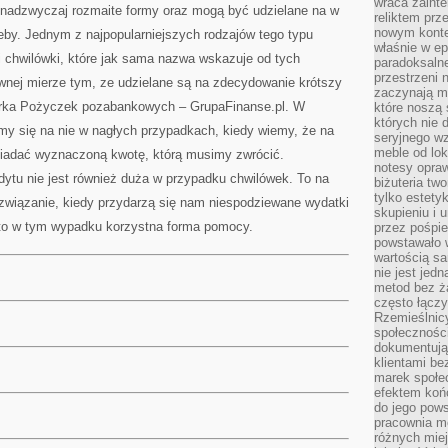
wraca zainte
nadzwyczaj rozmaite formy oraz mogą być udzielane na w
reliktem prz
nowym kontek
zeby. Jednym z najpopularniejszych rodzajów tego typu
właśnie w ep
 chwilówki, które jak sama nazwa wskazuje od tych
paradoksalne
przestrzeni 
ównej mierze tym, ze udzielane są na zdecydowanie krótszy
zaczynają mi
rka Pożyczek pozabankowych – GrupaFinanse.pl. W
które noszą 
których nie 
my się na nie w nagłych przypadkach, kiedy wiemy, że na
seryjnego w
meble od lok
siadać wyznaczoną kwotę, którą musimy zwrócić.
notesy opra
ytu nie jest również duża w przypadku chwilówek. To na
biżuteria tw
tylko estety
wiązanie, kiedy przydarzą się nam niespodziewane wydatki
skupieniu i
t to w tym wypadku korzystna forma pomocy.
przez pośpi
powstawało w
wartością s
nie jest je
metod bez ż
często łączy
Rzemieślnic
społeczności
dokumentują
klientami be
marek społec
efektem koń
do jego pows
pracownia m
różnych miej