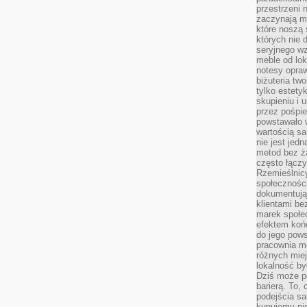
przestrzeni 
zaczynają mi
które noszą 
których nie 
seryjnego w
meble od lok
notesy opra
biżuteria tw
tylko estety
skupieniu i
przez pośpi
powstawało w
wartością s
nie jest je
metod bez ż
często łączy
Rzemieślnic
społeczności
dokumentują
klientami be
marek społec
efektem koń
do jego pows
pracownia m
różnych miej
lokalność by
Dziś może po
barierą. To,
podejścia sa
kupujemy nie