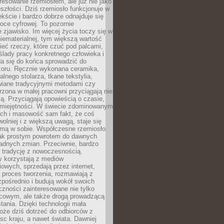
resowanie rzemiosłem, ale już nie jako
eszłości. Dziś rzemiosło funkcjonuje w
ście i bardzo dobrze odnajduje się
oce cyfrowej. To pozornie
 zjawisko. Im więcej życia toczy się w
niematerialnej, tym większą wartość
eć rzeczy, które czuć pod palcami,
ślady pracy konkretnego człowieka i
da się do końca sprowadzić do
zoru. Ręcznie wykonana ceramika,
alnego stolarza, tkane tekstylia,
wiane tradycyjnymi metodami czy
orzona w małej pracowni przyciągają nie
ką. Przyciągają opowieścią o czasie,
 umiejętności. W świecie zdominowanym
ech i masowość sam fakt, że coś
olniej i z większą uwagą, staje się
amą w sobie. Współczesne rzemiosło
dnak prostym powrotem do dawnych
adnych zmian. Przeciwnie, bardzo
 tradycję z nowoczesnością.
y korzystają z mediów
owych, sprzedają przez internet,
 proces tworzenia, rozmawiają z
zpośrednio i budują wokół swoich
zności zainteresowane nie tylko
cowym, ale także drogą prowadzącą
tania. Dzięki technologii mała
oże dziś dotrzeć do odbiorców z
sc kraju, a nawet świata. Dawniej