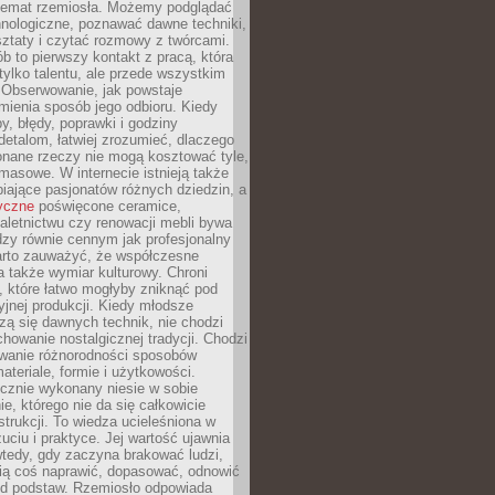
 temat rzemiosła. Możemy podglądać
hnologiczne, poznawać dawne techniki,
ztaty i czytać rozmowy z twórcami.
ób to pierwszy kontakt z pracą, która
ylko talentu, ale przede wszystkim
. Obserwowanie, jak powstaje
mienia sposób jego odbioru. Kiedy
y, błędy, poprawki i godziny
etalom, łatwiej zrozumieć, dlaczego
onane rzeczy nie mogą kosztować tyle,
masowe. W internecie istnieją także
iające pasjonatów różnych dziedzin, a
yczne
poświęcone ceramice,
kaletnictwu czy renowacji mebli bywa
zy równie cennym jak profesjonalny
arto zauważyć, że współczesne
 także wymiar kulturowy. Chroni
, które łatwo mogłyby zniknąć pod
jnej produkcji. Kiedy młodsze
zą się dawnych technik, nie chodzi
chowanie nostalgicznej tradycji. Chodzi
wanie różnorodności sposobów
ateriale, formie i użytkowości.
ęcznie wykonany niesie w sobie
e, którego nie da się całkowicie
strukcji. To wiedza ucieleśniona w
uciu i praktyce. Jej wartość ujawnia
wtedy, gdy zaczyna brakować ludzi,
fią coś naprawić, dopasować, odnowić
 od podstaw. Rzemiosło odpowiada