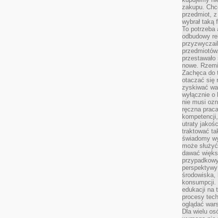
zakupu. Chc
przedmiot, z
wybrał taką 
To potrzeba 
odbudowy rel
przyzwyczail
przedmiotów.
przestawało 
nowe. Rzemio
Zachęca do t
otaczać się 
zyskiwać wa
wyłącznie o 
nie musi oz
ręczna prac
kompetencji,
utraty jakoś
traktować ta
świadomy wy
może służyć 
dawać większ
przypadkowy
perspektywy 
środowiska, 
konsumpcji.
edukacji na
procesy tec
oglądać wars
Dla wielu os