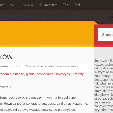
wum
Strumieniami
Tagi
Tagi
Mój
Spis Treści
SUB
AKÓW
Jeszcze kilk
rozwój techn
USŁUGI
 GRU - 16 - 2025
MOŻLIWOŚĆ KOMENTOWANIA
ZOSTAŁA
odchodzenie
BHP
Wszystko mia
KRAKÓW
konomia
,
finanse
,
giełda
,
gospodarka
,
inwestycje
,
kredyty
,
zautomatyzow
dostępne ni
tak właśnie 
nkowych
zakupy przen
stało się ta
kiedykolwiek
żemy decydować się między innymi na te spełniane
osób zaczęł
anonimowymi
im. Również jedna jak oraz druga opcja są dla nas korzystne,
zaprojektow
ej pożyczki sprawę wypada detalicznie przemyśleć.
szybkim obro