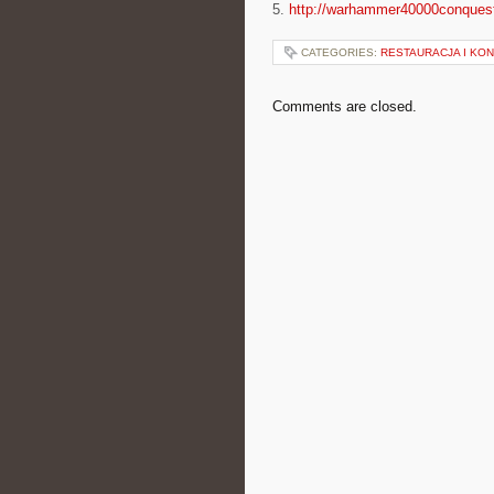
5.
http://warhammer40000conques
CATEGORIES:
RESTAURACJA I KO
Comments are closed.