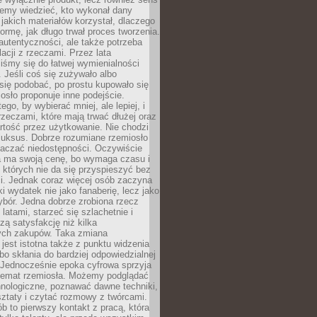
emy wiedzieć, kto wykonał dany
 jakich materiałów korzystał, dlaczego
formę, jak długo trwał proces tworzenia.
autentyczności, ale także potrzeba
acji z rzeczami. Przez lata
iśmy się do łatwej wymienialności
 Jeśli coś się zużywało albo
się podobać, po prostu kupowało się
sło proponuje inne podejście.
ego, by wybierać mniej, ale lepiej, i
rzeczami, które mają trwać dłużej oraz
rtość przez użytkowanie. Nie chodzi
luksus. Dobrze rozumiane rzemiosło
naczać niedostępności. Oczywiście
a ma swoją cenę, bo wymaga czasu i
 których nie da się przyspieszyć bez
ci. Jednak coraz więcej osób zaczyna
ki wydatek nie jako fanaberię, lecz jako
bór. Jedna dobrze zrobiona rzecz
latami, starzeć się szlachetnie i
ą satysfakcję niż kilka
ch zakupów. Taka zmiana
jest istotna także z punktu widzenia
bo skłania do bardziej odpowiedzialnej
 Jednocześnie epoka cyfrowa sprzyja
 temat rzemiosła. Możemy podglądać
hnologiczne, poznawać dawne techniki,
ztaty i czytać rozmowy z twórcami.
ób to pierwszy kontakt z pracą, która