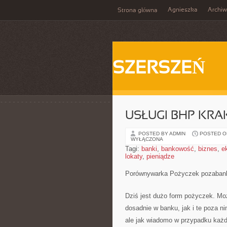
Agnieszka
Archi
Strona główna
SZERSZEŃ
USŁUGI BHP KR
POSTED BY ADMIN
POSTED ON
WYŁĄCZONA
Tagi:
banki
,
bankowość
,
biznes
,
e
lokaty
,
pieniądze
Porównywarka Pożyczek pozaba
Dziś jest dużo form pożyczek. Mo
dosadnie w banku, jak i te poza n
ale jak wiadomo w przypadku każd