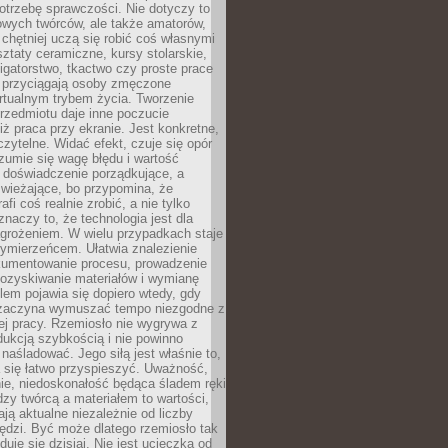
otrzebę sprawczości. Nie dotyczy to
owych twórców, ale także amatorów,
 chętniej uczą się robić coś własnymi
ztaty ceramiczne, kursy stolarskie,
oligatorstwo, tkactwo czy proste prace
 przyciągają osoby zmęczone
rtualnym trybem życia. Tworzenie
rzedmiotu daje inne poczucie
niż praca przy ekranie. Jest konkretne,
 czytelne. Widać efekt, czuje się opór
ozumie się wagę błędu i wartość
 doświadczenie porządkujące, a
wieżające, bo przypomina, że
afi coś realnie zrobić, a nie tylko
znaczy to, że technologia jest dla
agrożeniem. W wielu przypadkach staje
zymierzeńcem. Ułatwia znalezienie
okumentowanie procesu, prowadzenie
pozyskiwanie materiałów i wymianę
lem pojawia się dopiero wtedy, gdy
 zaczyna wymuszać tempo niezgodne z
ej pracy. Rzemiosło nie wygrywa z
ukcją szybkością i nie powinno
 naśladować. Jego siłą jest właśnie to,
 się łatwo przyspieszyć. Uważność,
ie, niedoskonałość będąca śladem ręki
ędzy twórcą a materiałem to wartości,
ają aktualne niezależnie od liczby
ędzi. Być może dlatego rzemiosło tak
duje się dzisiaj. Nie jest ucieczką od