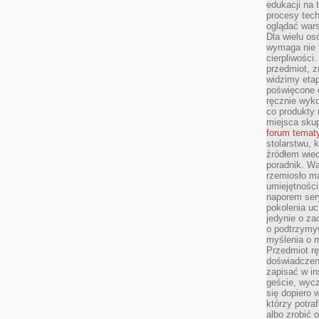
edukacji na
procesy tec
oglądać wars
Dla wielu os
wymaga nie t
cierpliwości
przedmiot, z
widzimy etap
poświęcone d
ręcznie wyk
co produkty 
miejsca skup
forum temat
stolarstwu, 
źródłem wied
poradnik. W
rzemiosło ma
umiejętności
naporem sery
pokolenia uc
jedynie o za
o podtrzymy
myślenia o m
Przedmiot r
doświadczeni
zapisać w in
geście, wycz
się dopiero 
którzy potra
albo zrobić