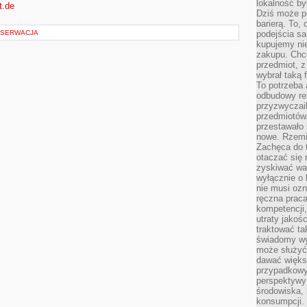
lokalność by
t.de
Dziś może po
barierą. To,
NSERWACJA
podejścia sa
kupujemy nie
zakupu. Chc
przedmiot, z
wybrał taką 
To potrzeba 
odbudowy rel
przyzwyczail
przedmiotów.
przestawało 
nowe. Rzemio
Zachęca do t
otaczać się 
zyskiwać wa
wyłącznie o 
nie musi oz
ręczna prac
kompetencji,
utraty jakoś
traktować ta
świadomy wy
może służyć 
dawać większ
przypadkowy
perspektywy 
środowiska, 
konsumpcji.