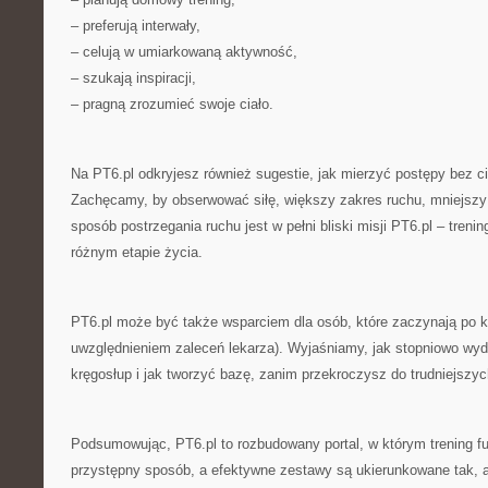
– preferują interwały,
– celują w umiarkowaną aktywność,
– szukają inspiracji,
– pragną zrozumieć swoje ciało.
Na PT6.pl odkryjesz również sugestie, jak mierzyć postępy bez c
Zachęcamy, by obserwować siłę, większy zakres ruchu, mniejszy b
sposób postrzegania ruchu jest w pełni bliski misji PT6.pl – trenin
różnym etapie życia.
PT6.pl może być także wsparciem dla osób, które zaczynają po k
uwzględnieniem zaleceń lekarza). Wyjaśniamy, jak stopniowo wydł
kręgosłup i jak tworzyć bazę, zanim przekroczysz do trudniejszy
Podsumowując, PT6.pl to rozbudowany portal, w którym trening f
przystępny sposób, a efektywne zestawy są ukierunkowane tak,