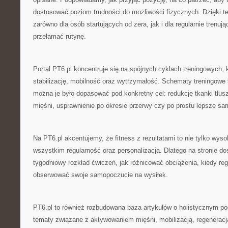
dostosować poziom trudności do możliwości fizycznych. Dzięki t
zarówno dla osób startujących od zera, jak i dla regularnie trenuj
przełamać rutynę.
Portal PT6.pl koncentruje się na spójnych cyklach treningowych, k
stabilizację, mobilność oraz wytrzymałość. Schematy treningowe 
można je było dopasować pod konkretny cel: redukcję tkanki tłu
mięśni, usprawnienie po okresie przerwy czy po prostu lepsze s
Na PT6.pl akcentujemy, że fitness z rezultatami to nie tylko wyso
wszystkim regularność oraz personalizacja. Dlatego na stronie do
tygodniowy rozkład ćwiczeń, jak różnicować obciążenia, kiedy re
obserwować swoje samopoczucie na wysiłek.
PT6.pl to również rozbudowana baza artykułów o holistycznym po
tematy związane z aktywowaniem mięśni, mobilizacją, regeneracją,