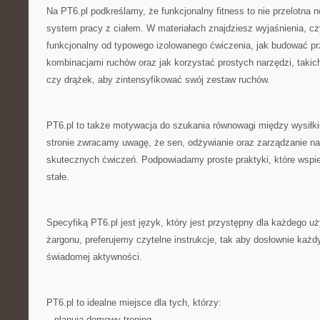
Na PT6.pl podkreślamy, że funkcjonalny fitness to nie przelotna 
system pracy z ciałem. W materiałach znajdziesz wyjaśnienia, czy
funkcjonalny od typowego izolowanego ćwiczenia, jak budować pr
kombinacjami ruchów oraz jak korzystać prostych narzędzi, takic
czy drążek, aby zintensyfikować swój zestaw ruchów.
PT6.pl to także motywacja do szukania równowagi między wysił
stronie zwracamy uwagę, że sen, odżywianie oraz zarządzanie 
skutecznych ćwiczeń. Podpowiadamy proste praktyki, które wspie
stałe.
Specyfiką PT6.pl jest język, który jest przystępny dla każdego u
żargonu, preferujemy czytelne instrukcje, tak aby dosłownie każ
świadomej aktywności.
PT6.pl to idealne miejsce dla tych, którzy:
– planują domowy trening,