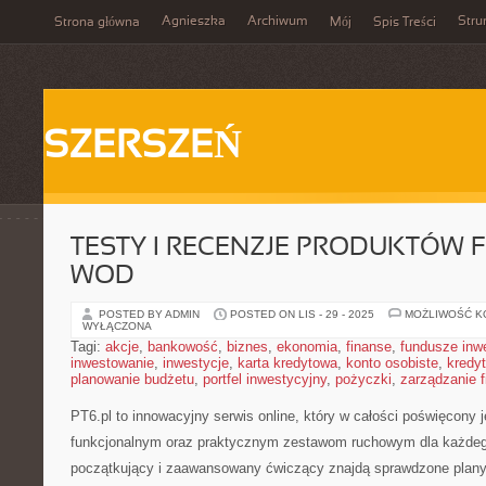
Agnieszka
Archiwum
Stru
Strona główna
Mój
Spis Treści
SZERSZEŃ
TESTY I RECENZJE PRODUKTÓW FIT
WOD
POSTED BY ADMIN
POSTED ON LIS - 29 - 2025
MOŻLIWOŚĆ 
WYŁĄCZONA
Tagi:
akcje
,
bankowość
,
biznes
,
ekonomia
,
finanse
,
fundusze inw
inwestowanie
,
inwestycje
,
karta kredytowa
,
konto osobiste
,
kredyt
planowanie budżetu
,
portfel inwestycyjny
,
pożyczki
,
zarządzanie 
PT6.pl to innowacyjny serwis online, który w całości poświęcony 
funkcjonalnym oraz praktycznym zestawom ruchowym dla każdego
początkujący i zaawansowany ćwiczący znajdą sprawdzone plany 