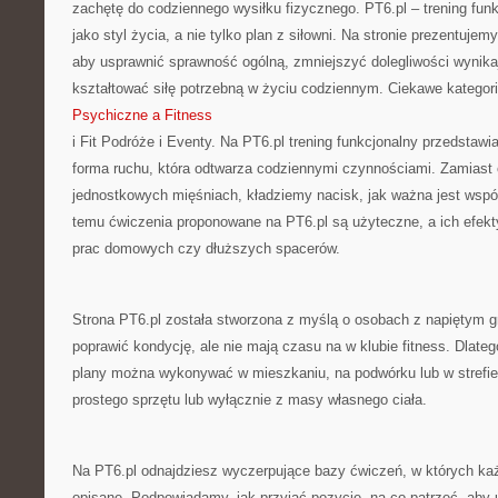
zachętę do codziennego wysiłku fizycznego. PT6.pl – trening funk
jako styl życia, a nie tylko plan z siłowni. Na stronie prezentuje
aby usprawnić sprawność ogólną, zmniejszyć dolegliwości wynikaj
kształtować siłę potrzebną w życiu codziennym. Ciekawe kategori
Psychiczne a Fitness
i Fit Podróże i Eventy. Na PT6.pl trening funkcjonalny przedstawi
forma ruchu, która odtwarza codziennymi czynnościami. Zamiast 
jednostkowych mięśniach, kładziemy nacisk, jak ważna jest współ
temu ćwiczenia proponowane na PT6.pl są użyteczne, a ich efek
prac domowych czy dłuższych spacerów.
Strona PT6.pl została stworzona z myślą o osobach z napiętym gr
poprawić kondycję, ale nie mają czasu na w klubie fitness. Dlate
plany można wykonywać w mieszkaniu, na podwórku lub w strefie 
prostego sprzętu lub wyłącznie z masy własnego ciała.
Na PT6.pl odnajdziesz wyczerpujące bazy ćwiczeń, w których każ
opisane. Podpowiadamy, jak przyjąć pozycję, na co patrzeć, aby u