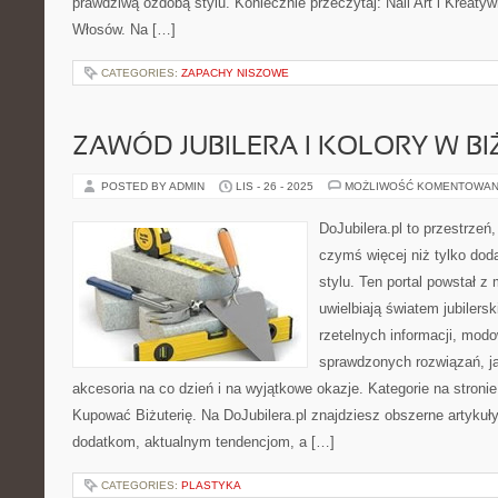
prawdziwą ozdobą stylu. Koniecznie przeczytaj: Nail Art i Kreatyw
Włosów. Na […]
CATEGORIES:
ZAPACHY NISZOWE
ZAWÓD JUBILERA I KOLORY W BIŻ
POSTED BY ADMIN
LIS - 26 - 2025
MOŻLIWOŚĆ KOMENTOWAN
DoJubilera.pl to przestrzeń
czymś więcej niż tylko dod
stylu. Ten portal powstał z 
uwielbiają światem jubilersk
rzetelnych informacji, modo
sprawdzonych rozwiązań, j
akcesoria na co dzień i na wyjątkowe okazje. Kategorie na stroni
Kupować Biżuterię. Na DoJubilera.pl znajdziesz obszerne artyku
dodatkom, aktualnym tendencjom, a […]
CATEGORIES:
PLASTYKA