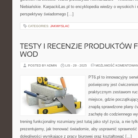
Niebiańskie. KarpackiLas.pl to encyklopedia wiedzy o wysokich i
perspektywy świadomego […]
CATEGORIES:
JAKWYSLAC
TESTY I RECENZJE PRODUKTÓW FIT
WOD
POSTED BY ADMIN
LIS - 29 - 2025
MOŻLIWOŚĆ KOMENTOWAN
PT6.pl to innowacyjny serwi
poświęcony jest ćwiczenio
praktycznym zestawom ruc
miejsce, gdzie początkują
znajdą sprawdzone plany ćw
zachętę do codziennego wys
trening funkcjonalny rozumiany jest tutaj jako styl życia, a nie tyl
prezentujemy, jak trenować świadomie, aby usprawnić sprawność
dolegliwości wynikające z pracy biurowej oraz kształtować […]