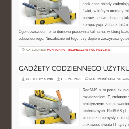
codzienne obiady zmieniają 
świat, w którym aromaty mi
potraw, a łatwe dania są t
kompozycje. Zobacz także: 
Ogorkiewicz.com.pl to domowa pracownia kulinarna, w której każd
odpowiedniego. Niezależnie od tego, czy dopiero zaczynasz goto
CATEGORIES:
MONITORING I BEZPIECZEŃSTWO FIZYCZNE
GADŻETY CODZIENNEGO UŻYTKU
POSTED BY ADMIN
LIS - 26 - 2025
MOŻLIWOŚĆ KOMENTOWAN
RedSMS.pl to portal skupi
rozwiązaniom IT, zmianom 
praktycznym zastosowanio
technicznych. RedSMS.pl –
pionierskie pomysły i Trend
ciekawość świata IT łączy s