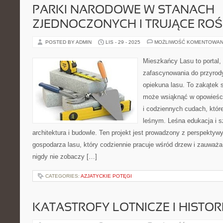
PARKI NARODOWE W STANACH
ZJEDNOCZONYCH I TRUJĄCE ROŚ
POSTED BY ADMIN
LIS - 29 - 2025
MOŻLIWOŚĆ KOMENTOWAN
Mieszkańcy Lasu to portal, 
zafascynowania do przyrody
opiekuna lasu. To zakątek s
może wsiąknąć w opowieści
i codziennych cudach, któ
leśnym. Leśna edukacja i s
architektura i budowle. Ten projekt jest prowadzony z perspekty
gospodarza lasu, który codziennie pracuje wśród drzew i zauważa
nigdy nie zobaczy […]
CATEGORIES:
AZJATYCKIE POTĘGI
KATASTROFY LOTNICZE I HISTOR