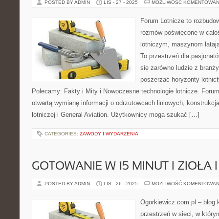
POSTED BY ADMIN
LIS - 27 - 2025
MOŻLIWOŚĆ KOMENTOWAN
Forum Lotnicze to rozbudo
rozmów poświęcone w całoś
lotniczym, maszynom lataj
To przestrzeń dla pasjonató
się zarówno ludzie z branży
poszerzać horyzonty lotnic
Polecamy: Fakty i Mity i Nowoczesne technologie lotnicze. Foru
otwartą wymianę informacji o odrzutowcach liniowych, konstrukcja
lotniczej i General Aviation. Użytkownicy mogą szukać […]
CATEGORIES:
ZAWODY I WYDARZENIA
GOTOWANIE W 15 MINUT I ZIOŁA
POSTED BY ADMIN
LIS - 26 - 2025
MOŻLIWOŚĆ KOMENTOWAN
Ogorkiewicz.com.pl – blog 
przestrzeń w sieci, w którym