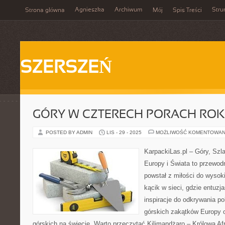
Agnieszka
Archiwum
Stru
Strona główna
Mój
Spis Treści
SZERSZEŃ
GÓRY W CZTERECH PORACH RO
POSTED BY ADMIN
LIS - 29 - 2025
MOŻLIWOŚĆ KOMENTOWAN
KarpackiLas.pl – Góry, Szl
Europy i Świata to przewodn
powstał z miłości do wysoki
kącik w sieci, gdzie entuzj
inspiracje do odkrywania p
górskich zakątków Europy 
górskich na świecie. Warto przeczytać Kilimandżaro – Królowa Afr