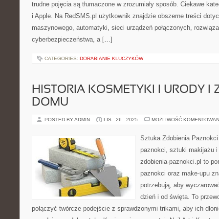
trudne pojęcia są tłumaczone w zrozumiały sposób. Ciekawe kateg
i Apple. Na RedSMS.pl użytkownik znajdzie obszerne treści dotyc
maszynowego, automatyki, sieci urządzeń połączonych, rozwiąz
cyberbezpieczeństwa, a […]
CATEGORIES:
DORABIANIE KLUCZYKÓW
HISTORIA KOSMETYKI I URODY I 
DOMU
POSTED BY ADMIN
LIS - 26 - 2025
MOŻLIWOŚĆ KOMENTOWAN
Sztuka Zdobienia Paznokci –
paznokci, sztuki makijażu 
zdobienia-paznokci.pl to por
paznokci oraz make-upu zn
potrzebują, aby wyczarować
dzień i od święta. To przew
połączyć twórcze podejście z sprawdzonymi trikami, aby ich dłoni