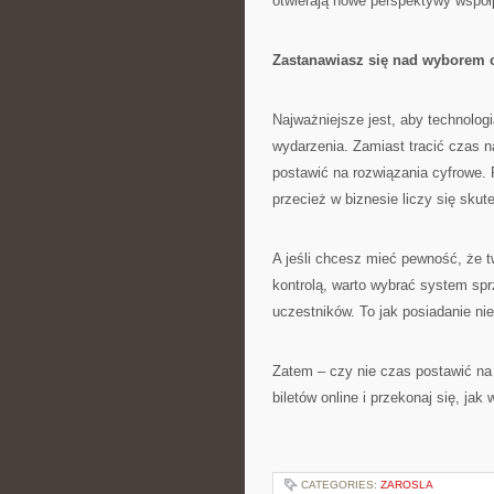
otwierają nowe perspektywy współ
Zastanawiasz się nad wyborem
Najważniejsze jest, aby technologi
wydarzenia. Zamiast tracić czas na
postawić na rozwiązania cyfrowe.
przecież w biznesie liczy się sku
A jeśli chcesz mieć pewność, że t
kontrolą, warto wybrać system spr
uczestników. To jak posiadanie n
Zatem – czy nie czas postawić na
biletów online i przekonaj się, ja
CATEGORIES:
ZAROSLA