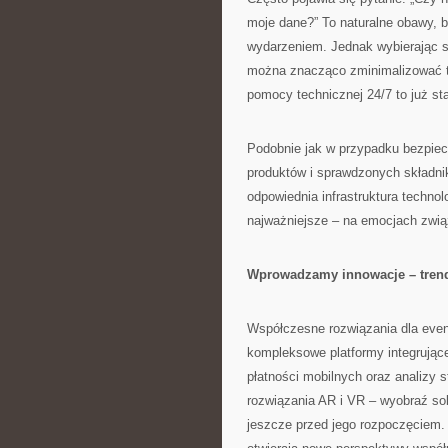
moje dane?” To naturalne obawy, bo
wydarzeniem. Jednak wybierając 
można znacząco zminimalizować t
pomocy technicznej 24/7 to już st
Podobnie jak w przypadku bezpiec
produktów i sprawdzonych składni
odpowiednia infrastruktura techno
najważniejsze – na emocjach zw
Wprowadzamy innowacje – trend
Współczesne rozwiązania dla event
kompleksowe platformy integrujące 
płatności mobilnych oraz analizy 
rozwiązania AR i VR – wyobraź so
jeszcze przed jego rozpoczęciem. 