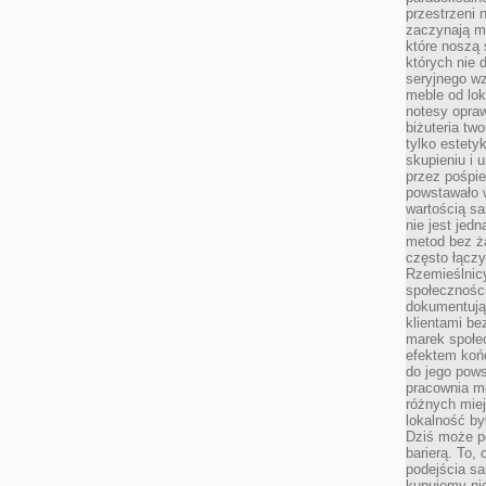
przestrzeni 
zaczynają mi
które noszą 
których nie 
seryjnego w
meble od lok
notesy opra
biżuteria tw
tylko estety
skupieniu i
przez pośpi
powstawało w
wartością s
nie jest je
metod bez ż
często łączy
Rzemieślnic
społeczności
dokumentują
klientami be
marek społec
efektem koń
do jego pows
pracownia m
różnych miej
lokalność by
Dziś może po
barierą. To,
podejścia sa
kupujemy nie