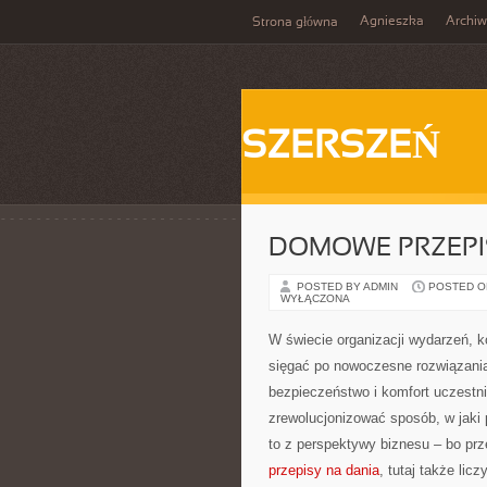
Agnieszka
Archi
Strona główna
SZERSZEŃ
DOMOWE PRZEPIS
POSTED BY ADMIN
POSTED ON
WYŁĄCZONA
W świecie organizacji wydarzeń,
sięgać po nowoczesne rozwiązania, 
bezpieczeństwo i komfort uczestni
zrewolucjonizować sposób, w jaki
to z perspektywy biznesu – bo pr
przepisy na dania
, tutaj także lic