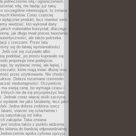
ła jednocześnie siłą i ograniczeniem.
zostać siłą, nie będąc już taką
 co szczególnie interesujące, to zmiana
mych klientów. Coraz częściej
 wyłącznie produkt, lecz również sens
emy wiedzieć, kto wykonał dany
 jakich materiałów korzystał, dlaczego
formę, jak długo trwał proces tworzenia.
autentyczności, ale także potrzeba
acji z rzeczami. Przez lata
iśmy się do łatwej wymienialności
 Jeśli coś się zużywało albo
się podobać, po prostu kupowało się
sło proponuje inne podejście.
ego, by wybierać mniej, ale lepiej, i
rzeczami, które mają trwać dłużej oraz
rtość przez użytkowanie. Nie chodzi
luksus. Dobrze rozumiane rzemiosło
naczać niedostępności. Oczywiście
a ma swoją cenę, bo wymaga czasu i
 których nie da się przyspieszyć bez
ci. Jednak coraz więcej osób zaczyna
ki wydatek nie jako fanaberię, lecz jako
bór. Jedna dobrze zrobiona rzecz
latami, starzeć się szlachetnie i
ą satysfakcję niż kilka
ch zakupów. Taka zmiana
jest istotna także z punktu widzenia
bo skłania do bardziej odpowiedzialnej
 Jednocześnie epoka cyfrowa sprzyja