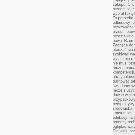
zakupu. Chc
przedmiot, z
wybrał taką 
To potrzeba 
odbudowy rel
przyzwyczail
przedmiotów.
przestawało 
nowe. Rzemio
Zachęca do t
otaczać się 
zyskiwać wa
wyłącznie o 
nie musi oz
ręczna prac
kompetencji,
utraty jakoś
traktować ta
świadomy wy
może służyć 
dawać większ
przypadkowy
perspektywy 
środowiska, 
konsumpcji.
edukacji na
procesy tec
oglądać wars
Dla wielu os