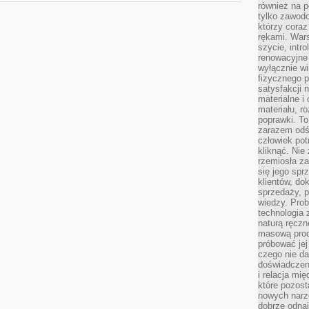
również na p
tylko zawod
którzy coraz
rękami. Wars
szycie, intr
renowacyjne
wyłącznie wi
fizycznego p
satysfakcji 
materialne i
materiału, r
poprawki. To
zarazem odś
człowiek potr
kliknąć. Nie 
rzemiosła z
się jego spr
klientów, d
sprzedaży, 
wiedzy. Prob
technologia
naturą ręczn
masową prod
próbować jej
czego nie da
doświadczen
i relacja mi
które pozost
nowych narz
dobrze odnaj