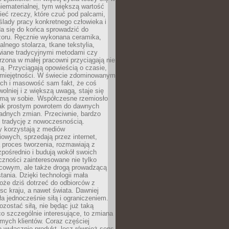
niematerialnej, tym większą wartość
eć rzeczy, które czuć pod palcami,
ślady pracy konkretnego człowieka i
da się do końca sprowadzić do
zoru. Ręcznie wykonana ceramika,
alnego stolarza, tkane tekstylia,
wiane tradycyjnymi metodami czy
orzona w małej pracowni przyciągają nie
ką. Przyciągają opowieścią o czasie,
 umiejętności. W świecie zdominowanym
ech i masowość sam fakt, że coś
olniej i z większą uwagą, staje się
amą w sobie. Współczesne rzemiosło
dnak prostym powrotem do dawnych
adnych zmian. Przeciwnie, bardzo
 tradycję z nowoczesnością.
y korzystają z mediów
owych, sprzedają przez internet,
 proces tworzenia, rozmawiają z
zpośrednio i budują wokół swoich
zności zainteresowane nie tylko
cowym, ale także drogą prowadzącą
tania. Dzięki technologii mała
oże dziś dotrzeć do odbiorców z
sc kraju, a nawet świata. Dawniej
ła jednocześnie siłą i ograniczeniem.
zostać siłą, nie będąc już taką
 co szczególnie interesujące, to zmiana
mych klientów. Coraz częściej
 wyłącznie produkt, lecz również sens