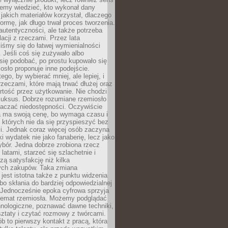
emy wiedzieć, kto wykonał dany
 jakich materiałów korzystał, dlaczego
formę, jak długo trwał proces tworzenia.
autentyczności, ale także potrzeba
acji z rzeczami. Przez lata
iśmy się do łatwej wymienialności
 Jeśli coś się zużywało albo
się podobać, po prostu kupowało się
sło proponuje inne podejście.
ego, by wybierać mniej, ale lepiej, i
rzeczami, które mają trwać dłużej oraz
rtość przez użytkowanie. Nie chodzi
luksus. Dobrze rozumiane rzemiosło
naczać niedostępności. Oczywiście
a ma swoją cenę, bo wymaga czasu i
 których nie da się przyspieszyć bez
ci. Jednak coraz więcej osób zaczyna
ki wydatek nie jako fanaberię, lecz jako
bór. Jedna dobrze zrobiona rzecz
latami, starzeć się szlachetnie i
ą satysfakcję niż kilka
ch zakupów. Taka zmiana
jest istotna także z punktu widzenia
bo skłania do bardziej odpowiedzialnej
 Jednocześnie epoka cyfrowa sprzyja
 temat rzemiosła. Możemy podglądać
hnologiczne, poznawać dawne techniki,
ztaty i czytać rozmowy z twórcami.
ób to pierwszy kontakt z pracą, która