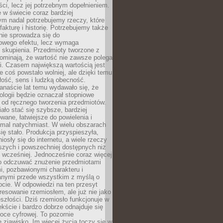
i, lecz jej potrzebnym dopełnieniem.
 w świecie coraz bardziej
ym nadal potrzebujemy rzeczy, które
 fakturę i historię. Potrzebujemy także
 nie sprowadza się do
owego efektu, lecz wymaga
 i skupienia. Przedmioty tworzone z
ominają, że wartość nie zawsze polega
i. Czasem największą wartością jest
że coś powstało wolniej, ale dzięki temu
łość, sens i ludzką obecność.
anaście lat temu wydawało się, że
ologii będzie oznaczał stopniowe
 od ręcznego tworzenia przedmiotów.
ło stać się szybsze, bardziej
ane, łatwiejsze do powielenia i
emal natychmiast. W wielu obszarach
się stało. Produkcja przyspieszyła,
iosły się do internetu, a wiele rzeczy
ńszych i powszechniej dostępnych niż
 wcześniej. Jednocześnie coraz więcej
o odczuwać znużenie przedmiotami
, pozbawionymi charakteru i
anymi przede wszystkim z myślą o
cie. W odpowiedzi na ten przesyt
resowanie rzemiosłem, ale już nie jako
eszłości. Dziś rzemiosło funkcjonuje w
ście i bardzo dobrze odnajduje się
oce cyfrowej. To pozornie
 zjawisko. Im więcej życia toczy się w