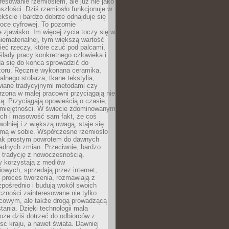
resowanie rzemiosłem, ale już nie jako
eszłości. Dziś rzemiosło funkcjonuje w
ście i bardzo dobrze odnajduje się
oce cyfrowej. To pozornie
 zjawisko. Im więcej życia toczy się w
niematerialnej, tym większą wartość
eć rzeczy, które czuć pod palcami,
ślady pracy konkretnego człowieka i
da się do końca sprowadzić do
zoru. Ręcznie wykonana ceramika,
alnego stolarza, tkane tekstylia,
wiane tradycyjnymi metodami czy
orzona w małej pracowni przyciągają nie
ką. Przyciągają opowieścią o czasie,
 umiejętności. W świecie zdominowanym
ech i masowość sam fakt, że coś
olniej i z większą uwagą, staje się
amą w sobie. Współczesne rzemiosło
dnak prostym powrotem do dawnych
adnych zmian. Przeciwnie, bardzo
 tradycję z nowoczesnością.
y korzystają z mediów
owych, sprzedają przez internet,
 proces tworzenia, rozmawiają z
zpośrednio i budują wokół swoich
zności zainteresowane nie tylko
cowym, ale także drogą prowadzącą
tania. Dzięki technologii mała
oże dziś dotrzeć do odbiorców z
sc kraju, a nawet świata. Dawniej