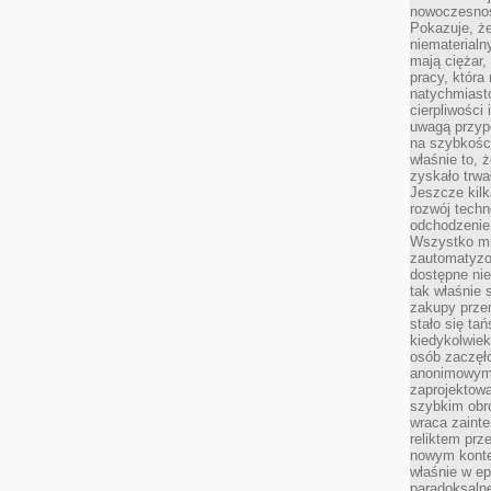
nowoczesnośc
Pokazuje, że
niematerialn
mają ciężar,
pracy, która
natychmiast
cierpliwości
uwagą przyp
na szybkośc
właśnie to, 
zyskało trwa
Jeszcze kilk
rozwój techn
odchodzenie
Wszystko mia
zautomatyzow
dostępne ni
tak właśnie 
zakupy przen
stało się ta
kiedykolwiek
osób zaczęł
anonimowymi
zaprojektow
szybkim obro
wraca zainte
reliktem prz
nowym kontek
właśnie w ep
paradoksalne