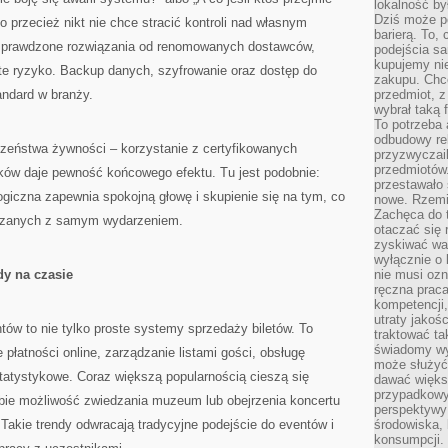
lokalność by
Dziś może po
 przecież nikt nie chce stracić kontroli nad własnym
barierą. To,
sprawdzone rozwiązania od renomowanych dostawców,
podejścia sa
kupujemy nie
e ryzyko. Backup danych, szyfrowanie oraz dostęp do
zakupu. Chc
andard w branży.
przedmiot, z
wybrał taką 
To potrzeba 
odbudowy rel
zeństwa żywności – korzystanie z certyfikowanych
przyzwyczail
przedmiotów.
ków daje pewność końcowego efektu. Tu jest podobnie:
przestawało 
logiczna zapewnia spokojną głowę i skupienie się na tym, co
nowe. Rzemio
Zachęca do t
iązanych z samym wydarzeniem.
otaczać się 
zyskiwać wa
wyłącznie o 
y na czasie
nie musi oz
ręczna prac
kompetencji,
utraty jakoś
ów to nie tylko proste systemy sprzedaży biletów. To
traktować ta
świadomy wy
płatności online, zarządzanie listami gości, obsługę
może służyć 
statystykowe. Coraz większą popularnością cieszą się
dawać większ
przypadkowy
bie możliwość zwiedzania muzeum lub obejrzenia koncertu
perspektywy 
Takie trendy odwracają tradycyjne podejście do eventów i
środowiska, 
konsumpcji.