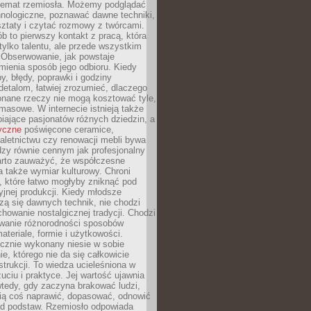
 temat rzemiosła. Możemy podglądać
hnologiczne, poznawać dawne techniki,
ztaty i czytać rozmowy z twórcami.
ób to pierwszy kontakt z pracą, która
ylko talentu, ale przede wszystkim
. Obserwowanie, jak powstaje
mienia sposób jego odbioru. Kiedy
y, błędy, poprawki i godziny
etalom, łatwiej zrozumieć, dlaczego
onane rzeczy nie mogą kosztować tyle,
masowe. W internecie istnieją także
iające pasjonatów różnych dziedzin, a
yczne
poświęcone ceramice,
kaletnictwu czy renowacji mebli bywa
zy równie cennym jak profesjonalny
arto zauważyć, że współczesne
 także wymiar kulturowy. Chroni
, które łatwo mogłyby zniknąć pod
jnej produkcji. Kiedy młodsze
zą się dawnych technik, nie chodzi
chowanie nostalgicznej tradycji. Chodzi
wanie różnorodności sposobów
ateriale, formie i użytkowości.
ęcznie wykonany niesie w sobie
e, którego nie da się całkowicie
strukcji. To wiedza ucieleśniona w
uciu i praktyce. Jej wartość ujawnia
wtedy, gdy zaczyna brakować ludzi,
fią coś naprawić, dopasować, odnowić
 od podstaw. Rzemiosło odpowiada