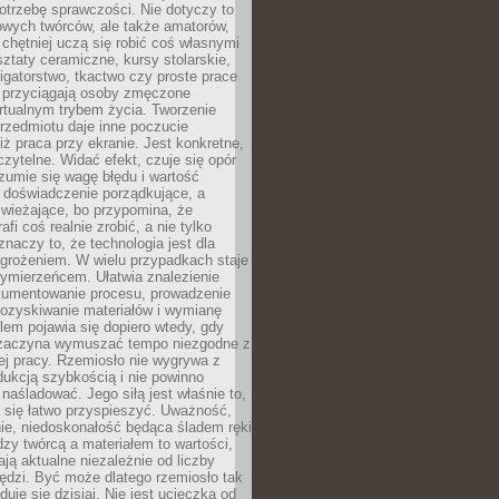
otrzebę sprawczości. Nie dotyczy to
owych twórców, ale także amatorów,
 chętniej uczą się robić coś własnymi
ztaty ceramiczne, kursy stolarskie,
oligatorstwo, tkactwo czy proste prace
 przyciągają osoby zmęczone
rtualnym trybem życia. Tworzenie
rzedmiotu daje inne poczucie
niż praca przy ekranie. Jest konkretne,
 czytelne. Widać efekt, czuje się opór
ozumie się wagę błędu i wartość
 doświadczenie porządkujące, a
wieżające, bo przypomina, że
afi coś realnie zrobić, a nie tylko
znaczy to, że technologia jest dla
agrożeniem. W wielu przypadkach staje
zymierzeńcem. Ułatwia znalezienie
okumentowanie procesu, prowadzenie
pozyskiwanie materiałów i wymianę
lem pojawia się dopiero wtedy, gdy
 zaczyna wymuszać tempo niezgodne z
ej pracy. Rzemiosło nie wygrywa z
ukcją szybkością i nie powinno
 naśladować. Jego siłą jest właśnie to,
 się łatwo przyspieszyć. Uważność,
ie, niedoskonałość będąca śladem ręki
ędzy twórcą a materiałem to wartości,
ają aktualne niezależnie od liczby
ędzi. Być może dlatego rzemiosło tak
duje się dzisiaj. Nie jest ucieczką od