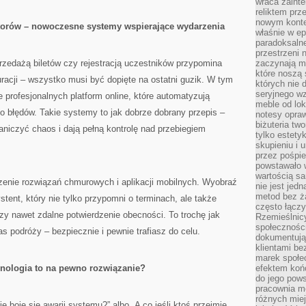
wraca zainte
reliktem prz
nowym kontek
atorów – nowoczesne systemy wspierające wydarzenia
właśnie w ep
paradoksalne
przestrzeni 
rzedażą biletów czy rejestracją uczestników przypomina
zaczynają mi
które noszą 
racji – wszystko musi być dopięte na ostatni guzik. W tym
których nie 
seryjnego w
 profesjonalnych platform online, które automatyzują
meble od lok
ko błędów. Takie systemy to jak dobrze dobrany przepis –
notesy opra
biżuteria tw
niczyć chaos i dają pełną kontrolę nad przebiegiem
tylko estety
skupieniu i
przez pośpi
powstawało w
wartością s
enie rozwiązań chmurowych i aplikacji mobilnych. Wyobraź
nie jest je
metod bez ż
stent, który nie tylko przypomni o terminach, ale także
często łączy
czy nawet zdalne potwierdzenie obecności. To trochę jak
Rzemieślnic
społeczności
 podróży – bezpiecznie i pewnie trafiasz do celu.
dokumentują
klientami be
marek społec
nologia to na pewno rozwiązanie?
efektem koń
do jego pows
pracownia m
różnych miej
e boję się awarii systemu?” albo „A co jeśli ktoś przejmie