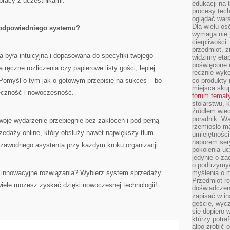
pracy z uczestnikami.
edukacji na
procesy tec
oglądać wars
Dla wielu os
 odpowiedniego systemu?
wymaga nie t
cierpliwości
przedmiot, z
a była intuicyjna i dopasowana do specyfiki twojego
widzimy etap
poświęcone d
 ręczne rozliczenia czy papierowe listy gości, lepiej
ręcznie wyk
 Pomyśl o tym jak o gotowym przepisie na sukces – bo
co produkty 
miejsca skup
teczność i nowoczesność.
forum temat
stolarstwu, 
źródłem wied
poradnik. W
woje wydarzenie przebiegnie bez zakłóceń i pod pełną
rzemiosło ma
zedaży online, który obsłuży nawet największy tłum
umiejętności
naporem sery
iezawodnego asystenta przy każdym kroku organizacji.
pokolenia uc
jedynie o za
o podtrzymy
 innowacyjne rozwiązania? Wybierz system sprzedaży
myślenia o m
Przedmiot r
k wiele możesz zyskać dzięki nowoczesnej technologii!
doświadczeni
zapisać w in
geście, wycz
się dopiero 
którzy potra
albo zrobić