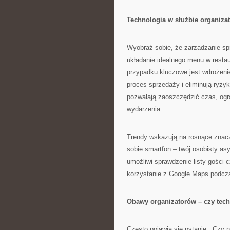
Technologia w służbie organiz
Wyobraź sobie, że zarządzanie sp
układanie idealnego menu w restau
przypadku kluczowe jest wdrożenie
proces sprzedaży i eliminują ryzy
pozwalają zaoszczędzić czas, ogra
wydarzenia.
Trendy wskazują na rosnące znacz
sobie smartfon – twój osobisty asy
umożliwi sprawdzenie listy gości 
korzystanie z Google Maps podczas
Obawy organizatorów – czy tech
Często pojawia się pytanie: „Czy ni