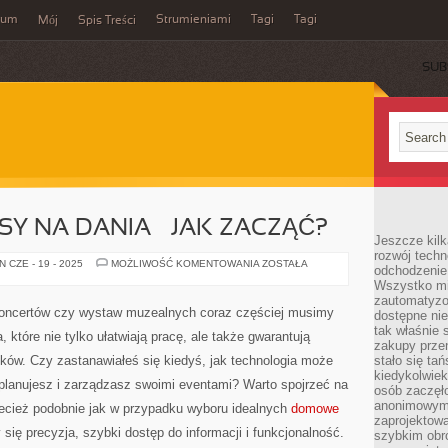
wum
Strumieniami
Tagi
Tagi
Mój
Spis Treści
SUB
Y NA DANIA – JAK ZACZĄĆ?
Jeszcze kilk
rozwój techn
DOMOWE
 CZE - 19 - 2025
MOŻLIWOŚĆ KOMENTOWANIA
ZOSTAŁA
odchodzenie
PRZEPISY
Wszystko mia
NA
DANIA
zautomatyzow
–
 koncertów czy wystaw muzealnych coraz częściej musimy
dostępne ni
JAK
ZACZĄĆ?
tak właśnie 
które nie tylko ułatwiają pracę, ale także gwarantują
zakupy przen
ków. Czy zastanawiałeś się kiedyś, jak technologia może
stało się ta
kiedykolwiek
 planujesz i zarządzasz swoimi eventami? Warto spojrzeć na
osób zaczęł
anonimowymi
zecież podobnie jak w przypadku wyboru idealnych
domowe
zaprojektow
zy się precyzja, szybki dostęp do informacji i funkcjonalność.
szybkim obro