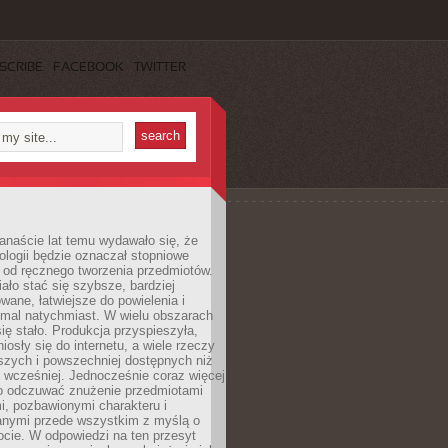
SCRIBE
FACEBOOK
TWITTER
anaście lat temu wydawało się, że
ologii będzie oznaczał stopniowe
 od ręcznego tworzenia przedmiotów.
ło stać się szybsze, bardziej
ane, łatwiejsze do powielenia i
emal natychmiast. W wielu obszarach
się stało. Produkcja przyspieszyła,
iosły się do internetu, a wiele rzeczy
ńszych i powszechniej dostępnych niż
 wcześniej. Jednocześnie coraz więcej
o odczuwać znużenie przedmiotami
, pozbawionymi charakteru i
anymi przede wszystkim z myślą o
cie. W odpowiedzi na ten przesyt