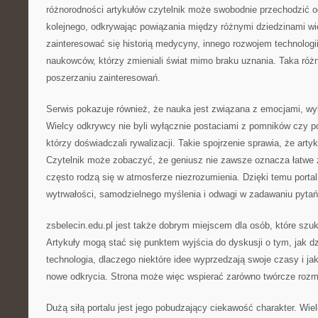
różnorodności artykułów czytelnik może swobodnie przechodzić o
kolejnego, odkrywając powiązania między różnymi dziedzinami w
zainteresować się historią medycyny, innego rozwojem technologi
naukowców, którzy zmieniali świat mimo braku uznania. Taka róż
poszerzaniu zainteresowań.
Serwis pokazuje również, że nauka jest związana z emocjami, wybo
Wielcy odkrywcy nie byli wyłącznie postaciami z pomników czy po
którzy doświadczali rywalizacji. Takie spojrzenie sprawia, że arty
Czytelnik może zobaczyć, że geniusz nie zawsze oznacza łatwe 
często rodzą się w atmosferze niezrozumienia. Dzięki temu porta
wytrwałości, samodzielnego myślenia i odwagi w zadawaniu pytań
zsbelecin.edu.pl jest także dobrym miejscem dla osób, które szu
Artykuły mogą stać się punktem wyjścia do dyskusji o tym, jak dzi
technologia, dlaczego niektóre idee wyprzedzają swoje czasy i ja
nowe odkrycia. Strona może więc wspierać zarówno twórcze rozm
Dużą siłą portalu jest jego pobudzający ciekawość charakter. Wi