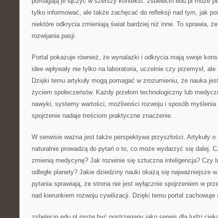
pomagają je łączyć w szerszy kontekst. zsbelecin.edu.pl może peł
tylko informować, ale także zachęcać do refleksji nad tym, jak po
niektóre odkrycia zmieniają świat bardziej niż inne. To sprawia,
rozwijania pasji.
Portal pokazuje również, że wynalazki i odkrycia mają swoje ko
idee wpływały nie tylko na laboratoria, uczelnie czy przemysł, al
Dzięki temu artykuły mogą pomagać w zrozumieniu, że nauka jest
życiem społeczeństw. Każdy przełom technologiczny lub medyc
nawyki, systemy wartości, możliwości rozwoju i sposób myślenia 
spojrzenie nadaje treściom praktyczne znaczenie.
W serwisie ważna jest także perspektywa przyszłości. Artykuły 
naturalnie prowadzą do pytań o to, co może wydarzyć się dalej. 
zmienią medycynę? Jak rozwinie się sztuczna inteligencja? Czy 
odległe planety? Jakie dziedziny nauki okażą się najważniejsze 
pytania sprawiają, że strona nie jest wyłącznie spojrzeniem w prze
nad kierunkiem rozwoju cywilizacji. Dzięki temu portal zachowuje
zsbelecin.edu.pl może być postrzegany jako serwis dla ludzi cie