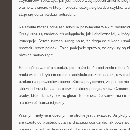
czytelnikowi zobaczyć, jak jedna obserwacja potrafi zmienić bieg h
ważne w świecie, w którym wiedza rozwija się bardzo szybko, a u
staje się coraz bardziej potrzebna.
Na stronie można odnaleźć artykuły poświęcone wielkim postacio
Opisywane są zarówno ich osiągnięcia, jak i okoliczności, w któ
koncepcje. Serwis zwraca uwagę na to, że droga do sukcesu rza
prowadzi przez porażki. Takie podejście sprawia, że artykuły są ni
również motywujące.
Szczególną wartością portalu jest także to, że podkreśla rolę osó
nauki wiele odkryć nie od razu spotykało się z uznaniem, a wielu
czekać na sprawiedliwą ocenę. Strona przypomina, że postęp nie 
którzy od razu trafiają na pierwsze strony podręczników. Czasem 
osoby, które działały bez rozgłosu. To sprawia, że serwis ma nie 
ale również humanistyczny.
Ważnym motywem obecnym na stronie jest ciekawość. Artykuły 
się często od prostego pytania: dlaczego coś działa, jak powstało
pierwszy wpadł na dany pomysł, dlaczego pewne odkrycia zmieniły