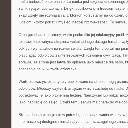
może budować przekonanie, że nauka jest częścią codziennego ży
zamkniętą w laboratoriach. Dzięki publikowanym treściom czyteln
skąd wzięły się rozwiązania, z których korzystamy na co dzień, 
ludziom, którzy potrafili myśleć inaczej niż większość. To serwis,
Opisując charakter strony, warto podkreślić jej edukacyjny profil. 
tekstów, lecz witryna skupiona wokół jednego dużego tematu: wpł
odkryć i wynalazków na rozwój świata. Dzięki temu portal ma ja
przyciągać odbiorców zainteresowanych rozwojem cywilizacji. T
sprawia, że strona jest łatwa do opisania jako miejsce dla osób, 
znaczenie nauki w życiu człowieka.
Warto zauważyć, że artykuły publikowane na stronie mogą przem
odbiorców. Młodszy czytelnik znajdzie w nich zachętę do nauki. 
potraktować je jako przyjemną lekturę. Nauczyciel lub rodzic moż
jako inspirację do zajęć. Dzięki temu serwis ma charakter wielopo
Strona dobrze wpisuje się w potrzebę popularyzowania wiedzy w 
informacje są dostępne niemal natychmiast, szczególnego znaczen