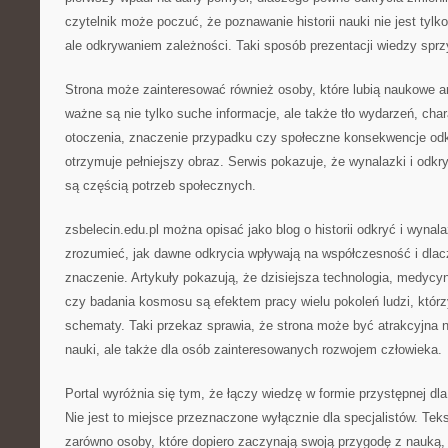
czytelnik może poczuć, że poznawanie historii nauki nie jest tyl
ale odkrywaniem zależności. Taki sposób prezentacji wiedzy sprz
Strona może zainteresować również osoby, które lubią naukowe a
ważne są nie tylko suche informacje, ale także tło wydarzeń, char
otoczenia, znaczenie przypadku czy społeczne konsekwencje odkr
otrzymuje pełniejszy obraz. Serwis pokazuje, że wynalazki i odkr
są częścią potrzeb społecznych.
zsbelecin.edu.pl można opisać jako blog o historii odkryć i wyna
zrozumieć, jak dawne odkrycia wpływają na współczesność i dlac
znaczenie. Artykuły pokazują, że dzisiejsza technologia, medycyn
czy badania kosmosu są efektem pracy wielu pokoleń ludzi, któr
schematy. Taki przekaz sprawia, że strona może być atrakcyjna n
nauki, ale także dla osób zainteresowanych rozwojem człowieka.
Portal wyróżnia się tym, że łączy wiedzę w formie przystępnej dl
Nie jest to miejsce przeznaczone wyłącznie dla specjalistów. Te
zarówno osoby, które dopiero zaczynają swoją przygodę z nauką, j