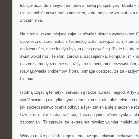
lubią wracać do znanych tematów z nowej perspektywy. Dzięki k
ułatwia odbiór nawet tych zagadnień, które na pierwszy rzut oka
zrozumienia.
Na stronie ważne miejsce zajmuje również historia wynalazków. 
opowieści o przedmiotach, technologiach i rozwiązaniach, które st
codzienności, choć kiedyś były zupełną nowością. Takie teksty p
świat wokół nas. Telefon, żarówka, szczepionka, komputer, mik
narzędzia medyczne nie są już tylko elementami rzeczywistości, 
rozwiązywania problemów. Portal pomaga dostrzec, że za każdym 
historia.
Istotną częścią tematyki serwisu są także laureaci nagród. Artyku
wyróżnienia są nie tylko symbolem sukcesu, ale także elementem
jak społeczeństwo ocenia odkrycia i jak zmienia się znaczenie ró
Czytelnik może zastanowić się, dlaczego jedni twórcy zyskują sła
zapomniani. To sprawia, że lektura ma również wymiar intelektual
Witryna może pełnić funkcję internetowego archiwum ciekawostek. 