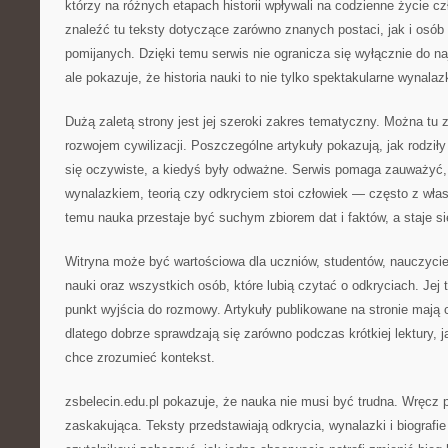
którzy na różnych etapach historii wpływali na codzienne życie c
znaleźć tu teksty dotyczące zarówno znanych postaci, jak i osób
pomijanych. Dzięki temu serwis nie ogranicza się wyłącznie do na
ale pokazuje, że historia nauki to nie tylko spektakularne wynalazk
Dużą zaletą strony jest jej szeroki zakres tematyczny. Można tu 
rozwojem cywilizacji. Poszczególne artykuły pokazują, jak rodziły 
się oczywiste, a kiedyś były odważne. Serwis pomaga zauważyć
wynalazkiem, teorią czy odkryciem stoi człowiek — często z wła
temu nauka przestaje być suchym zbiorem dat i faktów, a staje się
Witryna może być wartościowa dla uczniów, studentów, nauczyciel
nauki oraz wszystkich osób, które lubią czytać o odkryciach. Jej 
punkt wyjścia do rozmowy. Artykuły publikowane na stronie mają 
dlatego dobrze sprawdzają się zarówno podczas krótkiej lektury, ja
chce zrozumieć kontekst.
zsbelecin.edu.pl pokazuje, że nauka nie musi być trudna. Wręcz
zaskakująca. Teksty przedstawiają odkrycia, wynalazki i biografi