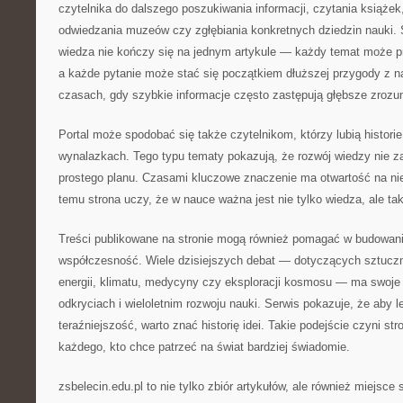
czytelnika do dalszego poszukiwania informacji, czytania książe
odwiedzania muzeów czy zgłębiania konkretnych dziedzin nauki. 
wiedza nie kończy się na jednym artykule — każdy temat może p
a każde pytanie może stać się początkiem dłuższej przygody z 
czasach, gdy szybkie informacje często zastępują głębsze zrozu
Portal może spodobać się także czytelnikom, którzy lubią histori
wynalazkach. Tego typu tematy pokazują, że rozwój wiedzy nie 
prostego planu. Czasami kluczowe znaczenie ma otwartość na ni
temu strona uczy, że w nauce ważna jest nie tylko wiedza, ale t
Treści publikowane na stronie mogą również pomagać w budowani
współczesność. Wiele dzisiejszych debat — dotyczących sztucznej
energii, klimatu, medycyny czy eksploracji kosmosu — ma swoje
odkryciach i wieloletnim rozwoju nauki. Serwis pokazuje, że aby l
teraźniejszość, warto znać historię idei. Takie podejście czyni st
każdego, kto chce patrzeć na świat bardziej świadomie.
zsbelecin.edu.pl to nie tylko zbiór artykułów, ale również miejsce