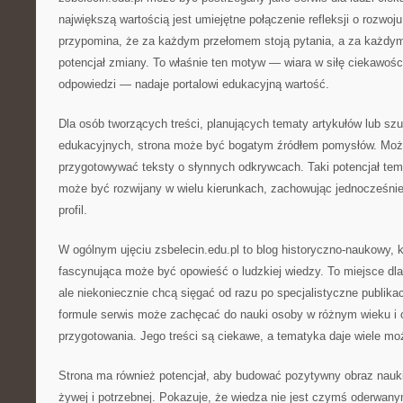
największą wartością jest umiejętne połączenie refleksji o rozwoju
przypomina, że za każdym przełomem stoją pytania, a za każdy
potencjał zmiany. To właśnie ten motyw — wiara w siłę ciekawośc
odpowiedzi — nadaje portalowi edukacyjną wartość.
Dla osób tworzących treści, planujących tematy artykułów lub szu
edukacyjnych, strona może być bogatym źródłem pomysłów. Możn
przygotowywać teksty o słynnych odkrywcach. Taki potencjał tem
może być rozwijany w wielu kierunkach, zachowując jednocześnie
profil.
W ogólnym ujęciu zsbelecin.edu.pl to blog historyczno-naukowy, k
fascynująca może być opowieść o ludzkiej wiedzy. To miejsce dla 
ale niekoniecznie chcą sięgać od razu po specjalistyczne publikac
formule serwis może zachęcać do nauki osoby w różnym wieku i
przygotowania. Jego treści są ciekawe, a tematyka daje wiele moż
Strona ma również potencjał, aby budować pozytywny obraz nauki 
żywej i potrzebnej. Pokazuje, że wiedza nie jest czymś oderwany