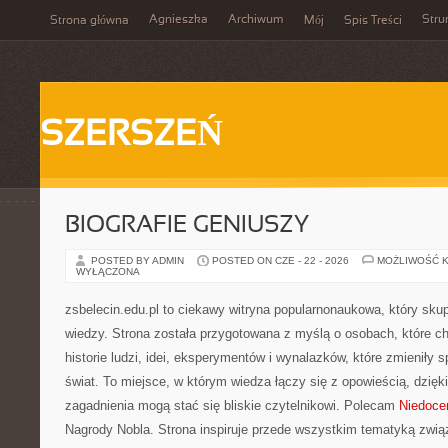
Agnieszka
Archiwum
Stru
Strona główna
Mój
Spis Treści
SZERSZEŃ
BIOGRAFIE GENIUSZY
POSTED BY ADMIN
POSTED ON CZE - 22 - 2026
MOŻLIWOŚĆ 
WYŁĄCZONA
zsbelecin.edu.pl to ciekawy witryna popularnonaukowa, który skupi
wiedzy. Strona została przygotowana z myślą o osobach, które c
historie ludzi, idei, eksperymentów i wynalazków, które zmieniły 
świat. To miejsce, w którym wiedza łączy się z opowieścią, dzięk
zagadnienia mogą stać się bliskie czytelnikowi. Polecam
Niedoce
Nagrody Nobla. Strona inspiruje przede wszystkim tematyką zwi