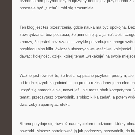
przedmiotach przyrodniczych łączymy definicje z przykładami z ż
przestaje być „sucha” i robi się zrozumiała.
Ten blog jest też przestrzenią, gdzie nauka ma być spokojna. Bez
zawstydzania, bez poczucia, że „inni umieją, a ja nie”. Jeśli czeg
znaczy, że jesteś bez szans — zwykle potrzebujesz innego wytł
przykładu albo kilku ćwiczeń ułożonych we właściwej kolejności. I
dawać: kolejność, dzięki której temat „wskakuje” na swoje miejsc
Ważne jest również to, że treści są pisane językiem prostym, ale
od trudniejszych zagadnień — po prostu rozkładamy je na eleme
uczyć się samodzielnie, nawet jeśli nie masz obok korepetytora.
temat, przeczytasz przewodnik, zrobisz kilka zadań, a potem wróc
dwa, żeby zapamiętać efekt.
Strona przydaje się również nauczycielom i rodzicom, którzy chc
powtórki. Możesz potraktować ją jak podręczny przewodnik, do kt