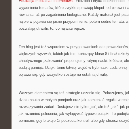
Edukacja medialna i internetowa
i Filozofia i etyka codzienności. 
wyjaśnienia tematów, które zwykle sprawiają kłopot: od pisowni i a
równania, aż po zagadnienia biologiczne. Każdy materiał jest pisa
najpierw pojawia się jasne przypomnienie, potem sedno tematu, a 
pozwalają utrwalić to, co najważniejsze.
Ten blog jest też wsparciem w przygotowaniach do sprawdzianów
większych wyzwań, takich jak test kończący klasę 8 i finał szkoły
chaotycznego „zakuwania” proponujemy rutynę nauki: krótsze, ale 
budują pamięć. Dzięki temu łatwiej wejść w tryb nauki codziennej 
pojawia się, gdy wszystko zostaje na ostatnią chwilę.
Ważnym elementem są też strategie uczenia się. Pokazujemy, ja
działa nauka w małych porcjach oraz jak zamieniać regułki w real
rozwiązywania zadań. Dostajesz nie tylko „co”, ale też „jak”: jak 
jak rozumieć polecenia, jak wyłapywać typowe pułapki. To podejśc
pomocne, gdy brakuje Ci poczucia kontroli albo gdy chcesz uczyć