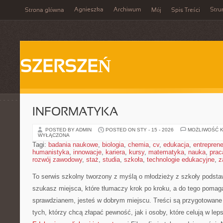
Agnieszka
Archiwum
Stru
Strona główna
Mój
Spis Treści
SZERSZEŃ
INFORMATYKA
POSTED BY ADMIN
POSTED ON STY - 15 - 2026
MOŻLIWOŚĆ 
WYŁĄCZONA
Tagi:
badania naukowe
,
biologia
,
chemia
,
cv
,
edukacja
,
entreprene
humanistyka
,
innowacje
,
kariera
,
kursy
,
matematyka
,
nauka
,
prac
rozwój zawodowy
,
staż
,
studia
,
szkoła
,
technologie edukacyjne
,
z
To serwis szkolny tworzony z myślą o młodzieży z szkoły podsta
szukasz miejsca, które tłumaczy krok po kroku, a do tego pomag
sprawdzianem, jesteś w dobrym miejscu. Treści są przygotowane 
tych, którzy chcą złapać pewność, jak i osoby, które celują w le