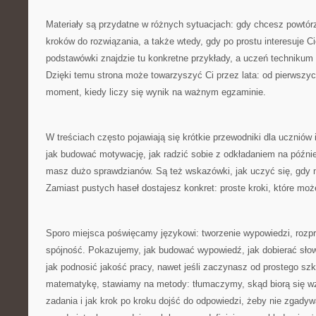
Materiały są przydatne w różnych sytuacjach: gdy chcesz powtórz
kroków do rozwiązania, a także wtedy, gdy po prostu interesuje 
podstawówki znajdzie tu konkretne przykłady, a uczeń technikum 
Dzięki temu strona może towarzyszyć Ci przez lata: od pierwszy
moment, kiedy liczy się wynik na ważnym egzaminie.
W treściach często pojawiają się krótkie przewodniki dla uczniów
jak budować motywację, jak radzić sobie z odkładaniem na późnie
masz dużo sprawdzianów. Są też wskazówki, jak uczyć się, gdy 
Zamiast pustych haseł dostajesz konkret: proste kroki, które mo
Sporo miejsca poświęcamy językowi: tworzenie wypowiedzi, rozpr
spójność. Pokazujemy, jak budować wypowiedź, jak dobierać słow
jak podnosić jakość pracy, nawet jeśli zaczynasz od prostego szki
matematykę, stawiamy na metody: tłumaczymy, skąd biorą się wzo
zadania i jak krok po kroku dojść do odpowiedzi, żeby nie zgadyw