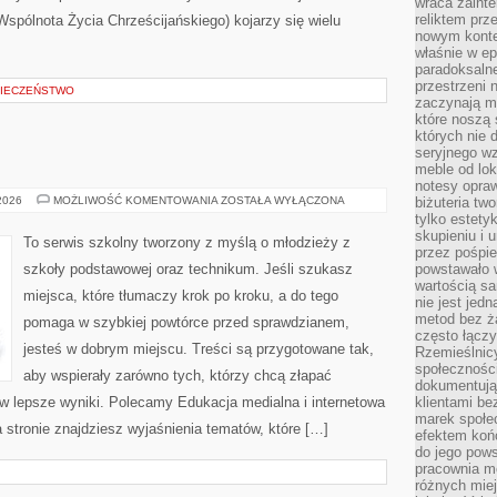
wraca zainte
reliktem prz
Wspólnota Życia Chrześcijańskiego) kojarzy się wielu
nowym kontek
właśnie w ep
paradoksalne
przestrzeni 
IECZEŃSTWO
zaczynają mi
które noszą 
których nie 
seryjnego w
meble od lok
notesy opra
INFORMATYKA
 2026
MOŻLIWOŚĆ KOMENTOWANIA
ZOSTAŁA WYŁĄCZONA
biżuteria tw
tylko estety
skupieniu i
To serwis szkolny tworzony z myślą o młodzieży z
przez pośpi
szkoły podstawowej oraz technikum. Jeśli szukasz
powstawało w
wartością s
miejsca, które tłumaczy krok po kroku, a do tego
nie jest je
metod bez ż
pomaga w szybkiej powtórce przed sprawdzianem,
często łączy
jesteś w dobrym miejscu. Treści są przygotowane tak,
Rzemieślnic
społeczności
aby wspierały zarówno tych, którzy chcą złapać
dokumentują
ą w lepsze wyniki. Polecamy Edukacja medialna i internetowa
klientami be
marek społec
Na stronie znajdziesz wyjaśnienia tematów, które […]
efektem koń
do jego pows
pracownia m
różnych miej