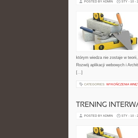
POSTED BY ADMIN
STY - 10 -
którym wiedza nie zostaje w teorii
Rozwój aplikacji webowych i Archi
[…]
CATEGORIES:
WYKOŃCZENIA WNĘ
TRENING INTERWA
POSTED BY ADMIN
STY - 10 -