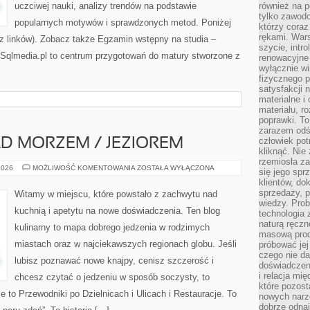
uczciwej nauki, analizy trendów na podstawie
również na p
tylko zawod
popularnych motywów i sprawdzonych metod. Poniżej
którzy coraz
rękami. Wars
 linków). Zobacz także Egzamin wstępny na studia –
szycie, intr
 Sqlmedia.pl to centrum przygotowań do matury stworzone z
renowacyjne
wyłącznie wi
fizycznego p
satysfakcji 
materialne i
materiału, r
poprawki. To
zarazem odś
człowiek potr
D MORZEM / JEZIOREM
kliknąć. Nie 
rzemiosła z
RESTAURACJE
2026
MOŻLIWOŚĆ KOMENTOWANIA
ZOSTAŁA WYŁĄCZONA
się jego spr
NAD
klientów, d
MORZEM
/
sprzedaży, 
Witamy w miejscu, które powstało z zachwytu nad
JEZIOREM
wiedzy. Prob
kuchnią i apetytu na nowe doświadczenia. Ten blog
technologia
naturą ręczn
kulinarny to mapa dobrego jedzenia w rodzimych
masową prod
miastach oraz w najciekawszych regionach globu. Jeśli
próbować jej
czego nie da
lubisz poznawać nowe knajpy, cenisz szczerość i
doświadczen
i relacja mi
chcesz czytać o jedzeniu w sposób soczysty, to
które pozost
ie to Przewodniki po Dzielnicach i Ulicach i Restauracje. To
nowych narz
dobrze odnaj