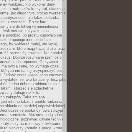
emy wiedzieć, kto wykonał dany
 jakich materiałów korzystał, dlaczego
formę, jak długo trwał proces tworzenia.
autentyczności, ale także potrzeba
acji z rzeczami. Przez lata
iśmy się do łatwej wymienialności
 Jeśli coś się zużywało albo
się podobać, po prostu kupowało się
sło proponuje inne podejście.
ego, by wybierać mniej, ale lepiej, i
rzeczami, które mają trwać dłużej oraz
rtość przez użytkowanie. Nie chodzi
luksus. Dobrze rozumiane rzemiosło
naczać niedostępności. Oczywiście
a ma swoją cenę, bo wymaga czasu i
 których nie da się przyspieszyć bez
ci. Jednak coraz więcej osób zaczyna
ki wydatek nie jako fanaberię, lecz jako
bór. Jedna dobrze zrobiona rzecz
latami, starzeć się szlachetnie i
ą satysfakcję niż kilka
ch zakupów. Taka zmiana
jest istotna także z punktu widzenia
bo skłania do bardziej odpowiedzialnej
 Jednocześnie epoka cyfrowa sprzyja
 temat rzemiosła. Możemy podglądać
hnologiczne, poznawać dawne techniki,
ztaty i czytać rozmowy z twórcami.
ób to pierwszy kontakt z pracą, która