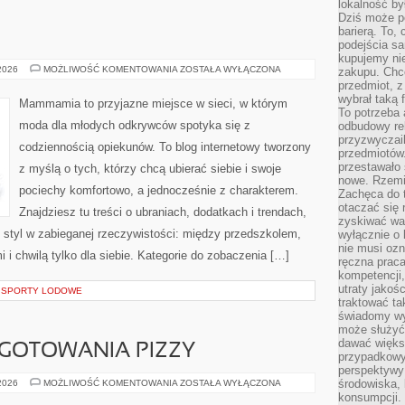
lokalność by
Dziś może po
barierą. To,
podejścia sa
kupujemy nie
BUTY
 2026
MOŻLIWOŚĆ KOMENTOWANIA
ZOSTAŁA WYŁĄCZONA
zakupu. Chc
I
przedmiot, z
DODATKI
wybrał taką 
Mammamia to przyjazne miejsce w sieci, w którym
To potrzeba 
moda dla młodych odkrywców spotyka się z
odbudowy rel
przyzwyczail
codziennością opiekunów. To blog internetowy tworzony
przedmiotów.
przestawało 
z myślą o tych, którzy chcą ubierać siebie i swoje
nowe. Rzemio
pociechy komfortowo, a jednocześnie z charakterem.
Zachęca do t
otaczać się 
Znajdziesz tu treści o ubraniach, dodatkach i trendach,
zyskiwać wa
y styl w zabieganej rzeczywistości: między przedszkolem,
wyłącznie o 
nie musi oz
 i chwilą tylko dla siebie. Kategorie do zobaczenia […]
ręczna prac
kompetencji,
utraty jakoś
E SPORTY LODOWE
traktować ta
świadomy wy
może służyć 
dawać większ
YGOTOWANIA PIZZY
przypadkowy
perspektywy 
SPRZĘT
środowiska, 
 2026
MOŻLIWOŚĆ KOMENTOWANIA
ZOSTAŁA WYŁĄCZONA
DO
konsumpcji.
PRZYGOTOWANIA