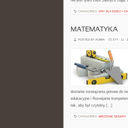
nie jest tylko zbiór „ładnych zdjęć 
CATEGORIES:
GRY DLA DZIECI I C
MATEMATYKA
POSTED BY ADMIN
STY - 11 - 
dostanie rozwiązania gotowe do wd
edukacyjne i Rozwijanie kompetenc
tak, aby był czytelny […]
CATEGORIES:
MROŻONE DESERY