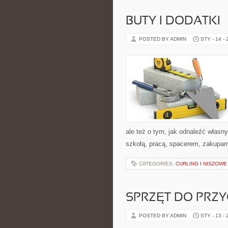
BUTY I DODATKI
POSTED BY ADMIN
STY - 14 -
ale też o tym, jak odnaleźć własn
szkołą, pracą, spacerem, zakupami
CATEGORIES:
CURLING I NISZOW
SPRZĘT DO PRZ
POSTED BY ADMIN
STY - 13 -