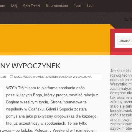
wum
Strumieniami
Tagi
Tagi
Mój
Spis Treści
SUB
WNY WYPOCZYNEK
Jeszcze kilk
rozwój techn
ROWERY
 2026
MOŻLIWOŚĆ KOMENTOWANIA
ZOSTAŁA WYŁĄCZONA
odchodzenie
I
AKTYWNY
Wszystko mia
WYPOCZYNEK
WŻCh Trójmiasto to platforma spotkania osób
zautomatyzow
dostępne ni
poszukujących Boga, którzy pragną rozwijać relację z
tak właśnie 
zakupy przen
Bogiem w realnym życiu. Strona internetowa tej
stało się ta
wspólnoty w Gdańsku, Gdyni i Sopocie została
kiedykolwiek
osób zaczęł
pomyślana jako praktyczny drogowskaz dla każdego,
anonimowymi
kto już uczestniczy w spotkaniach. To nie tylko
zaprojektow
szybkim obro
lu życia – po ludzku. Polecamy Weekend w Trójmieście i