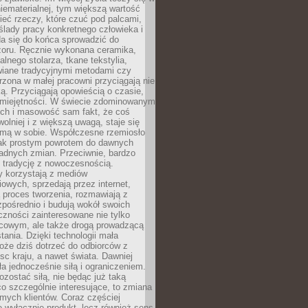
niematerialnej, tym większą wartość
eć rzeczy, które czuć pod palcami,
ślady pracy konkretnego człowieka i
da się do końca sprowadzić do
zoru. Ręcznie wykonana ceramika,
alnego stolarza, tkane tekstylia,
wiane tradycyjnymi metodami czy
orzona w małej pracowni przyciągają nie
ką. Przyciągają opowieścią o czasie,
 umiejętności. W świecie zdominowanym
ech i masowość sam fakt, że coś
olniej i z większą uwagą, staje się
amą w sobie. Współczesne rzemiosło
dnak prostym powrotem do dawnych
adnych zmian. Przeciwnie, bardzo
 tradycję z nowoczesnością.
y korzystają z mediów
owych, sprzedają przez internet,
 proces tworzenia, rozmawiają z
zpośrednio i budują wokół swoich
zności zainteresowane nie tylko
cowym, ale także drogą prowadzącą
tania. Dzięki technologii mała
oże dziś dotrzeć do odbiorców z
sc kraju, a nawet świata. Dawniej
ła jednocześnie siłą i ograniczeniem.
zostać siłą, nie będąc już taką
 co szczególnie interesujące, to zmiana
mych klientów. Coraz częściej
 wyłącznie produkt, lecz również sens