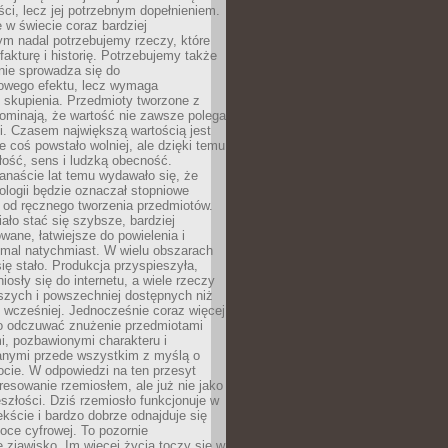
i, lecz jej potrzebnym dopełnieniem.
 w świecie coraz bardziej
ym nadal potrzebujemy rzeczy, które
 fakturę i historię. Potrzebujemy także
 nie sprowadza się do
owego efektu, lecz wymaga
 i skupienia. Przedmioty tworzone z
ominają, że wartość nie zawsze polega
i. Czasem największą wartością jest
że coś powstało wolniej, ale dzięki temu
łość, sens i ludzką obecność.
anaście lat temu wydawało się, że
ologii będzie oznaczał stopniowe
 od ręcznego tworzenia przedmiotów.
ło stać się szybsze, bardziej
ane, łatwiejsze do powielenia i
emal natychmiast. W wielu obszarach
się stało. Produkcja przyspieszyła,
iosły się do internetu, a wiele rzeczy
ńszych i powszechniej dostępnych niż
 wcześniej. Jednocześnie coraz więcej
o odczuwać znużenie przedmiotami
, pozbawionymi charakteru i
anymi przede wszystkim z myślą o
cie. W odpowiedzi na ten przesyt
resowanie rzemiosłem, ale już nie jako
eszłości. Dziś rzemiosło funkcjonuje w
ście i bardzo dobrze odnajduje się
oce cyfrowej. To pozornie
 zjawisko. Im więcej życia toczy się w