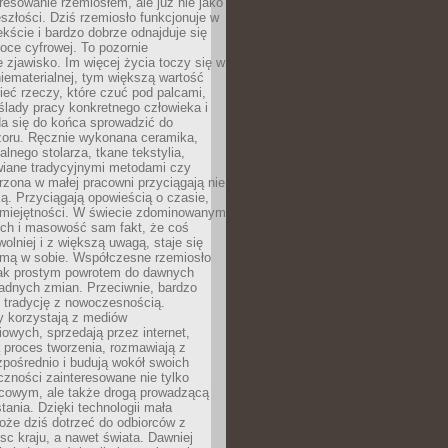
resowanie rzemiosłem, ale już nie jako
eszłości. Dziś rzemiosło funkcjonuje w
ście i bardzo dobrze odnajduje się
oce cyfrowej. To pozornie
 zjawisko. Im więcej życia toczy się w
niematerialnej, tym większą wartość
eć rzeczy, które czuć pod palcami,
ślady pracy konkretnego człowieka i
da się do końca sprowadzić do
zoru. Ręcznie wykonana ceramika,
alnego stolarza, tkane tekstylia,
wiane tradycyjnymi metodami czy
orzona w małej pracowni przyciągają nie
ką. Przyciągają opowieścią o czasie,
 umiejętności. W świecie zdominowanym
ech i masowość sam fakt, że coś
olniej i z większą uwagą, staje się
amą w sobie. Współczesne rzemiosło
dnak prostym powrotem do dawnych
adnych zmian. Przeciwnie, bardzo
 tradycję z nowoczesnością.
y korzystają z mediów
owych, sprzedają przez internet,
 proces tworzenia, rozmawiają z
zpośrednio i budują wokół swoich
zności zainteresowane nie tylko
cowym, ale także drogą prowadzącą
tania. Dzięki technologii mała
oże dziś dotrzeć do odbiorców z
sc kraju, a nawet świata. Dawniej