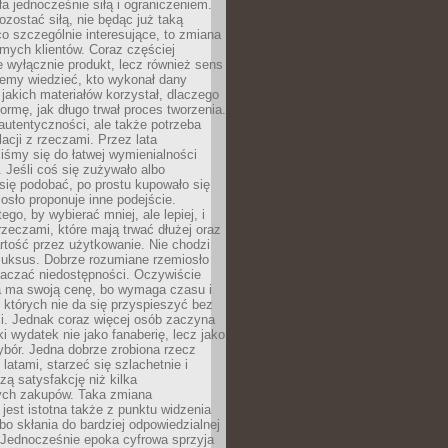
ła jednocześnie siłą i ograniczeniem.
zostać siłą, nie będąc już taką
 co szczególnie interesujące, to zmiana
mych klientów. Coraz częściej
 wyłącznie produkt, lecz również sens
emy wiedzieć, kto wykonał dany
 jakich materiałów korzystał, dlaczego
formę, jak długo trwał proces tworzenia.
autentyczności, ale także potrzeba
acji z rzeczami. Przez lata
iśmy się do łatwej wymienialności
 Jeśli coś się zużywało albo
się podobać, po prostu kupowało się
sło proponuje inne podejście.
ego, by wybierać mniej, ale lepiej, i
rzeczami, które mają trwać dłużej oraz
rtość przez użytkowanie. Nie chodzi
luksus. Dobrze rozumiane rzemiosło
naczać niedostępności. Oczywiście
a ma swoją cenę, bo wymaga czasu i
 których nie da się przyspieszyć bez
ci. Jednak coraz więcej osób zaczyna
ki wydatek nie jako fanaberię, lecz jako
bór. Jedna dobrze zrobiona rzecz
latami, starzeć się szlachetnie i
ą satysfakcję niż kilka
ch zakupów. Taka zmiana
jest istotna także z punktu widzenia
bo skłania do bardziej odpowiedzialnej
 Jednocześnie epoka cyfrowa sprzyja