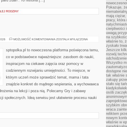
i paru zdań”. To historia […]
nowoczesnośc
Pokazuje, że
niematerialn
AŁEJ RODZINY
mają ciężar,
pracy, która
natychmiast
cierpliwości
uwagą przyp
na szybkośc
MATEMATYKA
2026
MOŻLIWOŚĆ KOMENTOWANIA
ZOSTAŁA WYŁĄCZONA
właśnie to, 
zyskało trwa
Jeszcze kilk
sptopolka.pl to nowoczesna platforma poświęcona temu,
rozwój techn
co w podstawówce najważniejsze: zasobom do nauki,
odchodzenie
Wszystko mia
inspiracjom na ciekawe zajęcia oraz pomocy w
zautomatyzow
codziennym rozwijaniu umiejętności. To miejsce, w
dostępne ni
tak właśnie 
którym uczeń może sprawdzić temat, mama i tata
zakupy przen
stało się ta
znajdzie konkret do mądrego wspierania, a wychowawca
kiedykolwiek
rożenia na lekcji i poza nią. Polecamy Gry i zabawy
osób zaczęł
anonimowymi
ji społecznych. Ideą serwisu jest ułatwienie procesu nauki
zaprojektow
szybkim obro
wraca zainte
reliktem prz
nowym kontek
właśnie w ep
paradoksalne