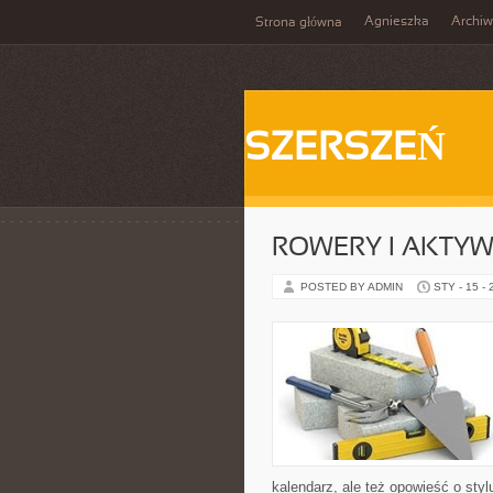
Agnieszka
Archi
Strona główna
SZERSZEŃ
ROWERY I AKTY
POSTED BY ADMIN
STY - 15 -
kalendarz, ale też opowieść o sty