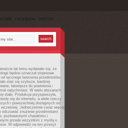
SCRIBE
FACEBOOK
TWITTER
anaście lat temu wydawało się, że
ologii będzie oznaczał stopniowe
 od ręcznego tworzenia przedmiotów.
ło stać się szybsze, bardziej
ane, łatwiejsze do powielenia i
emal natychmiast. W wielu obszarach
się stało. Produkcja przyspieszyła,
iosły się do internetu, a wiele rzeczy
ńszych i powszechniej dostępnych niż
 wcześniej. Jednocześnie coraz więcej
o odczuwać znużenie przedmiotami
, pozbawionymi charakteru i
anymi przede wszystkim z myślą o
cie. W odpowiedzi na ten przesyt