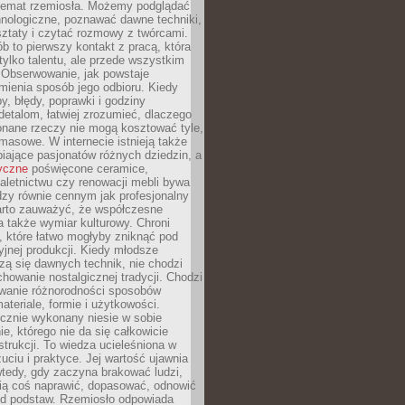
 temat rzemiosła. Możemy podglądać
hnologiczne, poznawać dawne techniki,
ztaty i czytać rozmowy z twórcami.
ób to pierwszy kontakt z pracą, która
ylko talentu, ale przede wszystkim
. Obserwowanie, jak powstaje
mienia sposób jego odbioru. Kiedy
y, błędy, poprawki i godziny
etalom, łatwiej zrozumieć, dlaczego
onane rzeczy nie mogą kosztować tyle,
masowe. W internecie istnieją także
iające pasjonatów różnych dziedzin, a
yczne
poświęcone ceramice,
kaletnictwu czy renowacji mebli bywa
zy równie cennym jak profesjonalny
arto zauważyć, że współczesne
 także wymiar kulturowy. Chroni
, które łatwo mogłyby zniknąć pod
jnej produkcji. Kiedy młodsze
zą się dawnych technik, nie chodzi
chowanie nostalgicznej tradycji. Chodzi
wanie różnorodności sposobów
ateriale, formie i użytkowości.
ęcznie wykonany niesie w sobie
e, którego nie da się całkowicie
strukcji. To wiedza ucieleśniona w
uciu i praktyce. Jej wartość ujawnia
wtedy, gdy zaczyna brakować ludzi,
fią coś naprawić, dopasować, odnowić
 od podstaw. Rzemiosło odpowiada