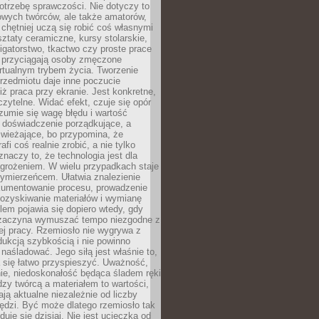
otrzebę sprawczości. Nie dotyczy to
owych twórców, ale także amatorów,
 chętniej uczą się robić coś własnymi
ztaty ceramiczne, kursy stolarskie,
oligatorstwo, tkactwo czy proste prace
 przyciągają osoby zmęczone
rtualnym trybem życia. Tworzenie
rzedmiotu daje inne poczucie
niż praca przy ekranie. Jest konkretne,
 czytelne. Widać efekt, czuje się opór
ozumie się wagę błędu i wartość
 doświadczenie porządkujące, a
wieżające, bo przypomina, że
afi coś realnie zrobić, a nie tylko
znaczy to, że technologia jest dla
agrożeniem. W wielu przypadkach staje
zymierzeńcem. Ułatwia znalezienie
okumentowanie procesu, prowadzenie
pozyskiwanie materiałów i wymianę
lem pojawia się dopiero wtedy, gdy
 zaczyna wymuszać tempo niezgodne z
ej pracy. Rzemiosło nie wygrywa z
ukcją szybkością i nie powinno
 naśladować. Jego siłą jest właśnie to,
 się łatwo przyspieszyć. Uważność,
ie, niedoskonałość będąca śladem ręki
ędzy twórcą a materiałem to wartości,
ają aktualne niezależnie od liczby
ędzi. Być może dlatego rzemiosło tak
duje się dzisiaj. Nie jest ucieczką od