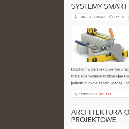
SYSTEMY SMART
POSTED BY ADMIN
STY - 10 -
kosztach w perspektywie wielu la
Instalacje wodno-kanalizacyjne i 
jednym punkcie zebrać wiedzę i pr
CATEGORIES:
POLSKA
ARCHITEKTURA 
PROJEKTOWE