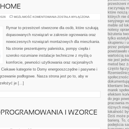
przestrzeni 
 HOME
zaczynają mi
które noszą 
których nie 
SYSTEMY
 2026
MOŻLIWOŚĆ KOMENTOWANIA
ZOSTAŁA WYŁĄCZONA
SMART
seryjnego w
HOME
meble od lok
Rymar to przestrzeń stworzone dla osób, które szukają
notesy opra
biżuteria tw
dopasowanych rozwiązań w zakresie ogrzewania oraz
tylko estety
nowoczesnych rozwiązań montażowych dla mieszkania.
skupieniu i
przez pośpi
Na stronie prezentujemy paleniska, pompy ciepła i
powstawało w
szeroko rozumiane instalacje techniczne z myślą o
wartością s
nie jest je
komforcie, pewności użytkowania oraz racjonalnych
metod bez ż
często łączy
t. Ciekawe kategorie to Domy energooszczędne i pasywne i
Rzemieślnic
ogrzewanie podłogowe. Nasza strona jest po to, aby w
społeczności
dokumentują
zełożyć je […]
klientami be
marek społec
efektem koń
do jego pows
pracownia m
różnych miej
lokalność by
OPROGRAMOWANIA I WZORCE
Dziś może po
barierą. To,
podejścia sa
kupujemy nie