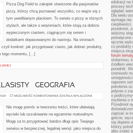
edukacji na
PIZZY
Pizza Dog Field to zakątek stworzone dla pasjonatów
procesy tec
oglądać wars
pizzy, którzy chcą poznawać wszystko, co wiąże się z
Dla wielu os
tym uwielbianym plackiem. To serwis o pizzy w różnych
wymaga nie t
cierpliwości
stylach, ale także o wrażeniach, które stoją za dobrze
przedmiot, z
wypieczonym ciastem, ciągnącym się serem i
widzimy etap
poświęcone d
dodatkami dopasowanymi do nastroju. Na stronach
ręcznie wyk
co produkty 
, czyli konkret: jak przygotować ciasto, jak dobrać produkty,
miejsca skup
do tego momentu, […]
forum temat
stolarstwu, 
źródłem wied
OLSKIEJ
poradnik. W
rzemiosło ma
umiejętności
naporem sery
ASISTY – GEOGRAFIA
pokolenia uc
jedynie o za
o podtrzymy
EGZAMIN
 2026
MOŻLIWOŚĆ KOMENTOWANIA
ZOSTAŁA WYŁĄCZONA
ÓSMOKLASISTY
myślenia o m
–
Przedmiot r
GEOGRAFIA
Nie mogę pomóc w tworzeniu treści, które ułatwiają
doświadczeni
zapisać w in
wycieki lub oszukiwanie na egzaminie maturalnym.
geście, wycz
Mogę za to przygotować bardzo długi opis Twojego
się dopiero 
którzy potra
serwisu w bezpiecznej, legalnej wersji: jako miejsca do
albo zrobić