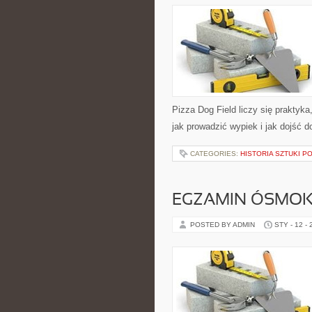
Pizza Dog Field liczy się praktyka
jak prowadzić wypiek i jak dojść 
CATEGORIES:
HISTORIA SZTUKI P
EGZAMIN ÓSMOKL
POSTED BY ADMIN
STY - 12 -