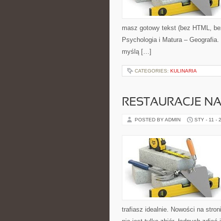
masz gotowy tekst (bez HTML, bez
Psychologia i Matura – Geografia.
myślą […]
CATEGORIES:
KULINARIA
RESTAURACJE NA
POSTED BY ADMIN
STY - 11 - 
trafiasz idealnie. Nowości na stron