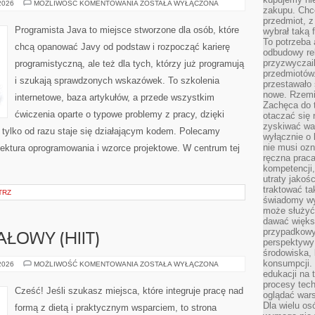
ARCHITEKTURA
 2026
MOŻLIWOŚĆ KOMENTOWANIA
ZOSTAŁA WYŁĄCZONA
zakupu. Chc
OPROGRAMOWANIA
I
przedmiot, z
WZORCE
Programista Java to miejsce stworzone dla osób, które
wybrał taką 
PROJEKTOWE
To potrzeba 
chcą opanować Javy od podstaw i rozpocząć karierę
odbudowy rel
przyzwyczail
programistyczną, ale też dla tych, którzy już programują
przedmiotów.
i szukają sprawdzonych wskazówek. To szkolenia
przestawało 
nowe. Rzemio
internetowe, baza artykułów, a przede wszystkim
Zachęca do t
ćwiczenia oparte o typowe problemy z pracy, dzięki
otaczać się 
zyskiwać wa
, tylko od razu staje się działającym kodem. Polecamy
wyłącznie o 
nie musi oz
tektura oprogramowania i wzorce projektowe. W centrum tej
ręczna prac
kompetencji,
utraty jakoś
traktować ta
TRZ
świadomy wy
może służyć 
dawać większ
przypadkowy
ŁOWY (HIIT)
perspektywy 
środowiska, 
konsumpcji.
TRENING
 2026
MOŻLIWOŚĆ KOMENTOWANIA
ZOSTAŁA WYŁĄCZONA
INTERWAŁOWY
edukacji na
(HIIT)
procesy tec
Cześć! Jeśli szukasz miejsca, które integruje pracę nad
oglądać wars
Dla wielu os
formą z dietą i praktycznym wsparciem, to strona