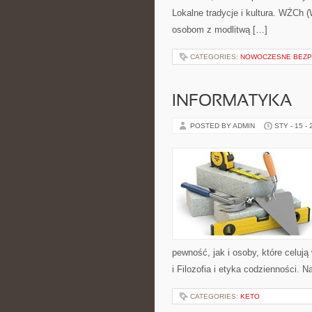
Lokalne tradycje i kultura. WŻCh (
osobom z modlitwą […]
CATEGORIES:
NOWOCZESNE BEZP
INFORMATYKA
POSTED BY ADMIN
STY - 15 -
pewność, jak i osoby, które celuj
i Filozofia i etyka codzienności. 
CATEGORIES:
KETO