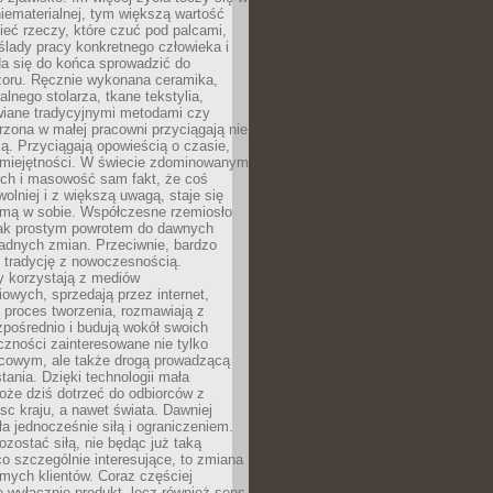
niematerialnej, tym większą wartość
eć rzeczy, które czuć pod palcami,
ślady pracy konkretnego człowieka i
da się do końca sprowadzić do
zoru. Ręcznie wykonana ceramika,
alnego stolarza, tkane tekstylia,
wiane tradycyjnymi metodami czy
orzona w małej pracowni przyciągają nie
ką. Przyciągają opowieścią o czasie,
 umiejętności. W świecie zdominowanym
ech i masowość sam fakt, że coś
olniej i z większą uwagą, staje się
amą w sobie. Współczesne rzemiosło
dnak prostym powrotem do dawnych
adnych zmian. Przeciwnie, bardzo
 tradycję z nowoczesnością.
y korzystają z mediów
owych, sprzedają przez internet,
 proces tworzenia, rozmawiają z
zpośrednio i budują wokół swoich
zności zainteresowane nie tylko
cowym, ale także drogą prowadzącą
tania. Dzięki technologii mała
oże dziś dotrzeć do odbiorców z
sc kraju, a nawet świata. Dawniej
ła jednocześnie siłą i ograniczeniem.
zostać siłą, nie będąc już taką
 co szczególnie interesujące, to zmiana
mych klientów. Coraz częściej
 wyłącznie produkt, lecz również sens