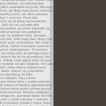
emy wiedzieć, kto wykonał dany
 jakich materiałów korzystał, dlaczego
formę, jak długo trwał proces tworzenia.
autentyczności, ale także potrzeba
acji z rzeczami. Przez lata
iśmy się do łatwej wymienialności
 Jeśli coś się zużywało albo
się podobać, po prostu kupowało się
sło proponuje inne podejście.
ego, by wybierać mniej, ale lepiej, i
rzeczami, które mają trwać dłużej oraz
rtość przez użytkowanie. Nie chodzi
luksus. Dobrze rozumiane rzemiosło
naczać niedostępności. Oczywiście
a ma swoją cenę, bo wymaga czasu i
 których nie da się przyspieszyć bez
ci. Jednak coraz więcej osób zaczyna
ki wydatek nie jako fanaberię, lecz jako
bór. Jedna dobrze zrobiona rzecz
latami, starzeć się szlachetnie i
ą satysfakcję niż kilka
ch zakupów. Taka zmiana
jest istotna także z punktu widzenia
bo skłania do bardziej odpowiedzialnej
 Jednocześnie epoka cyfrowa sprzyja
 temat rzemiosła. Możemy podglądać
hnologiczne, poznawać dawne techniki,
ztaty i czytać rozmowy z twórcami.
ób to pierwszy kontakt z pracą, która