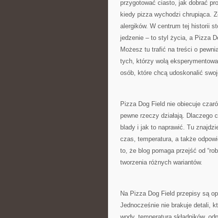
przygotować ciasto, jak dobrać pr
kiedy pizza wychodzi chrupiąca. 
alergików. W centrum tej historii st
jedzenie – to styl życia, a Pizza 
Możesz tu trafić na treści o pewni
tych, którzy wolą eksperymentowa
osób, które chcą udoskonalić swoj
Pizza Dog Field nie obiecuje czar
pewne rzeczy działają. Dlaczego 
blady i jak to naprawić. Tu znajdz
czas, temperatura, a także odpow
to, że blog pomaga przejść od “ro
tworzenia różnych wariantów.
Na Pizza Dog Field przepisy są op
Jednocześnie nie brakuje detali, kt
wody, temperatura składników, odp