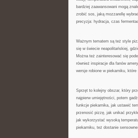
bardziej zaawansowani mogą znale
zrobić sos, jaką mozzarellę wybrać
precyzja: hydracja, czas fermentac
Ważnym tematem są też style pizz
się w świecie neapolitańskiej, gdz
Można też zainteresować się pode
również inspiracje dla fanów amer
wersje robione w piekarniku, które
Sprzęt to kolejny obszar, który pr
najpierw umiejętności, potem gadż
funkcje piekarnika, jak ustawić te
przenosić pizzę, jak unikać przykle
jak wykorzystać wysoką temperatur
piekarniku, też dostanie sensowne 