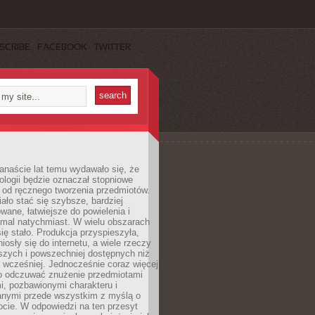
SCRIBE
FACEBOOK
TWITTER
anaście lat temu wydawało się, że
ologii będzie oznaczał stopniowe
 od ręcznego tworzenia przedmiotów.
ło stać się szybsze, bardziej
ane, łatwiejsze do powielenia i
emal natychmiast. W wielu obszarach
się stało. Produkcja przyspieszyła,
iosły się do internetu, a wiele rzeczy
ńszych i powszechniej dostępnych niż
 wcześniej. Jednocześnie coraz więcej
o odczuwać znużenie przedmiotami
, pozbawionymi charakteru i
anymi przede wszystkim z myślą o
cie. W odpowiedzi na ten przesyt