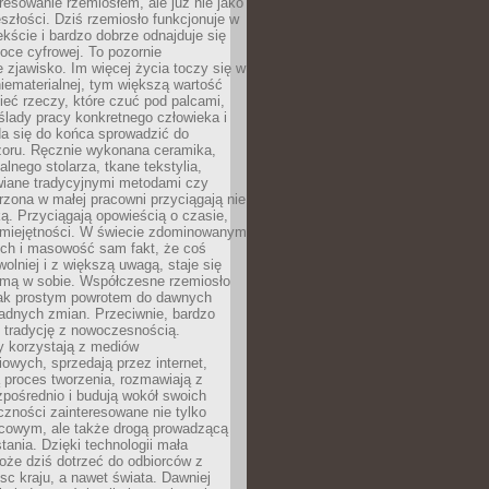
resowanie rzemiosłem, ale już nie jako
eszłości. Dziś rzemiosło funkcjonuje w
ście i bardzo dobrze odnajduje się
oce cyfrowej. To pozornie
 zjawisko. Im więcej życia toczy się w
niematerialnej, tym większą wartość
eć rzeczy, które czuć pod palcami,
ślady pracy konkretnego człowieka i
da się do końca sprowadzić do
zoru. Ręcznie wykonana ceramika,
alnego stolarza, tkane tekstylia,
wiane tradycyjnymi metodami czy
orzona w małej pracowni przyciągają nie
ką. Przyciągają opowieścią o czasie,
 umiejętności. W świecie zdominowanym
ech i masowość sam fakt, że coś
olniej i z większą uwagą, staje się
amą w sobie. Współczesne rzemiosło
dnak prostym powrotem do dawnych
adnych zmian. Przeciwnie, bardzo
 tradycję z nowoczesnością.
y korzystają z mediów
owych, sprzedają przez internet,
 proces tworzenia, rozmawiają z
zpośrednio i budują wokół swoich
zności zainteresowane nie tylko
cowym, ale także drogą prowadzącą
tania. Dzięki technologii mała
oże dziś dotrzeć do odbiorców z
sc kraju, a nawet świata. Dawniej