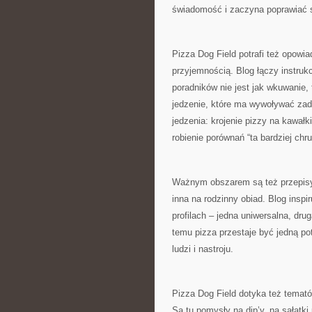
świadomość i zaczyna poprawiać s
Pizza Dog Field potrafi też opowia
przyjemnością. Blog łączy instruk
poradników nie jest jak wkuwanie, 
jedzenie, które ma wywoływać zado
jedzenia: krojenie pizzy na kawałk
robienie porównań “ta bardziej chr
Ważnym obszarem są też przepisy 
inna na rodzinny obiad. Blog inspi
profilach – jedna uniwersalna, dru
temu pizza przestaje być jedną p
ludzi i nastroju.
Pizza Dog Field dotyka też temató
Są tu pomysły na dip’y, na sałatki