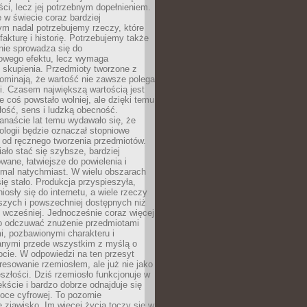
i, lecz jej potrzebnym dopełnieniem.
 w świecie coraz bardziej
ym nadal potrzebujemy rzeczy, które
 fakturę i historię. Potrzebujemy także
 nie sprowadza się do
owego efektu, lecz wymaga
 i skupienia. Przedmioty tworzone z
ominają, że wartość nie zawsze polega
i. Czasem największą wartością jest
że coś powstało wolniej, ale dzięki temu
łość, sens i ludzką obecność.
anaście lat temu wydawało się, że
ologii będzie oznaczał stopniowe
 od ręcznego tworzenia przedmiotów.
ło stać się szybsze, bardziej
ane, łatwiejsze do powielenia i
emal natychmiast. W wielu obszarach
się stało. Produkcja przyspieszyła,
iosły się do internetu, a wiele rzeczy
ńszych i powszechniej dostępnych niż
 wcześniej. Jednocześnie coraz więcej
o odczuwać znużenie przedmiotami
, pozbawionymi charakteru i
anymi przede wszystkim z myślą o
cie. W odpowiedzi na ten przesyt
resowanie rzemiosłem, ale już nie jako
eszłości. Dziś rzemiosło funkcjonuje w
ście i bardzo dobrze odnajduje się
oce cyfrowej. To pozornie
 zjawisko. Im więcej życia toczy się w