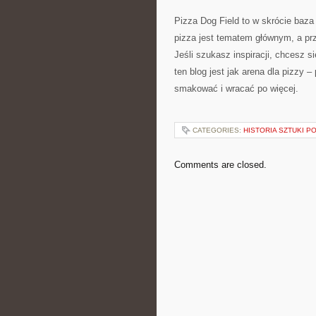
Pizza Dog Field to w skrócie baza 
pizza jest tematem głównym, a prz
Jeśli szukasz inspiracji, chcesz s
ten blog jest jak arena dla pizzy 
smakować i wracać po więcej.
CATEGORIES:
HISTORIA SZTUKI P
Comments are closed.