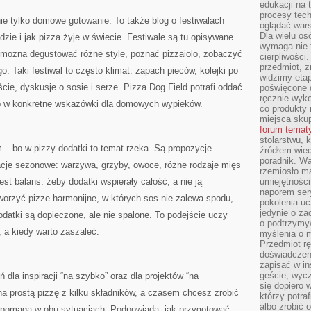
edukacji na
procesy tec
ie tylko domowe gotowanie. To także blog o festiwalach
oglądać wars
Dla wielu os
dzie i jak pizza żyje w świecie. Festiwale są tu opisywane
wymaga nie t
ie można degustować różne style, poznać pizzaiolo, zobaczyć
cierpliwości
przedmiot, z
. Taki festiwal to często klimat: zapach pieców, kolejki po
widzimy etap
cie, dyskusje o sosie i serze. Pizza Dog Field potrafi oddać
poświęcone d
ręcznie wyk
go w konkretne wskazówki dla domowych wypieków.
co produkty 
miejsca skup
forum temat
stolarstwu, 
 – bo w pizzy dodatki to temat rzeka. Są propozycje
źródłem wied
poradnik. W
racje sezonowe: warzywa, grzyby, owoce, różne rodzaje mięs
rzemiosło ma
est balans: żeby dodatki wspierały całość, a nie ją
umiejętności
naporem sery
worzyć pizze harmonijne, w których sos nie zalewa spodu,
pokolenia uc
jedynie o za
odatki są dopieczone, ale nie spalone. To podejście uczy
o podtrzymy
 a kiedy warto zaszaleć.
myślenia o m
Przedmiot r
doświadczeni
zapisać w in
geście, wycz
 dla inspiracji “na szybko” oraz dla projektów “na
się dopiero 
 prostą pizzę z kilku składników, a czasem chcesz zrobić
którzy potra
albo zrobić
 pomaga w obu sytuacjach. Podpowiada, jak przygotować