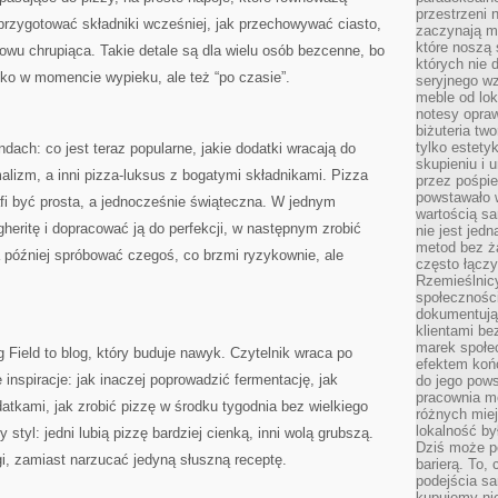
przestrzeni 
 przygotować składniki wcześniej, jak przechowywać ciasto,
zaczynają mi
które noszą 
owu chrupiąca. Takie detale są dla wielu osób bezcenne, bo
których nie 
ylko w momencie wypieku, ale też “po czasie”.
seryjnego w
meble od lok
notesy opra
biżuteria tw
tylko estety
dach: co jest teraz popularne, jakie dodatki wracają do
skupieniu i
alizm, a inni pizza-luksus z bogatymi składnikami. Pizza
przez pośpi
powstawało w
afi być prosta, a jednocześnie świąteczna. W jednym
wartością s
eritę i dopracować ją do perfekcji, w następnym zrobić
nie jest je
metod bez ż
później spróbować czegoś, co brzmi ryzykownie, ale
często łączy
Rzemieślnic
społeczności
dokumentują
klientami be
marek społec
 Field to blog, który buduje nawyk. Czytelnik wraca po
efektem koń
e inspiracje: jak inaczej poprowadzić fermentację, jak
do jego pows
pracownia m
atkami, jak zrobić pizzę w środku tygodnia bez wielkiego
różnych miej
lokalność by
styl: jedni lubią pizzę bardziej cienką, inni wolą grubszą.
Dziś może po
gi, zamiast narzucać jedyną słuszną receptę.
barierą. To,
podejścia sa
kupujemy nie