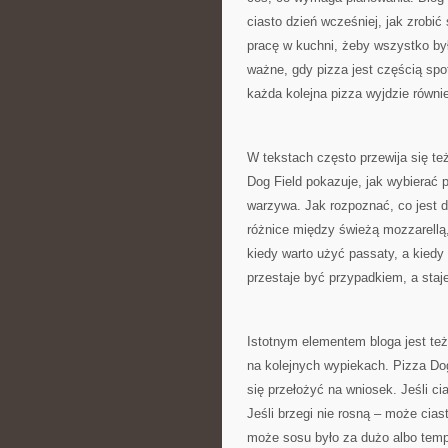
ciasto dzień wcześniej, jak zrobić
pracę w kuchni, żeby wszystko b
ważne, gdy pizza jest częścią spo
każda kolejna pizza wyjdzie równi
W tekstach często przewija się te
Dog Field pokazuje, jak wybierać p
warzywa. Jak rozpoznać, co jest d
różnice między świeżą mozzarellą,
kiedy warto użyć passaty, a kiedy
przestaje być przypadkiem, a sta
Istotnym elementem bloga jest też
na kolejnych wypiekach. Pizza Dog
się przełożyć na wniosek. Jeśli ci
Jeśli brzegi nie rosną – może cia
może sosu było za dużo albo tempe