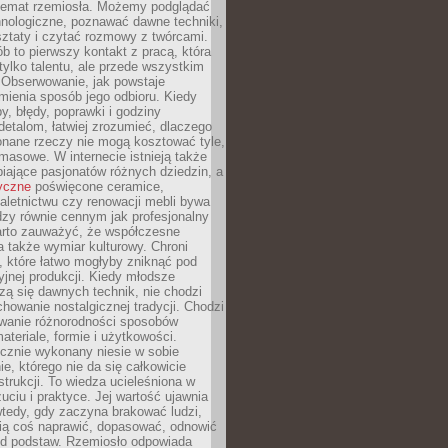
 temat rzemiosła. Możemy podglądać
hnologiczne, poznawać dawne techniki,
ztaty i czytać rozmowy z twórcami.
ób to pierwszy kontakt z pracą, która
ylko talentu, ale przede wszystkim
. Obserwowanie, jak powstaje
mienia sposób jego odbioru. Kiedy
y, błędy, poprawki i godziny
etalom, łatwiej zrozumieć, dlaczego
onane rzeczy nie mogą kosztować tyle,
masowe. W internecie istnieją także
iające pasjonatów różnych dziedzin, a
yczne
poświęcone ceramice,
kaletnictwu czy renowacji mebli bywa
zy równie cennym jak profesjonalny
arto zauważyć, że współczesne
 także wymiar kulturowy. Chroni
, które łatwo mogłyby zniknąć pod
jnej produkcji. Kiedy młodsze
zą się dawnych technik, nie chodzi
chowanie nostalgicznej tradycji. Chodzi
wanie różnorodności sposobów
ateriale, formie i użytkowości.
ęcznie wykonany niesie w sobie
e, którego nie da się całkowicie
strukcji. To wiedza ucieleśniona w
uciu i praktyce. Jej wartość ujawnia
wtedy, gdy zaczyna brakować ludzi,
fią coś naprawić, dopasować, odnowić
 od podstaw. Rzemiosło odpowiada