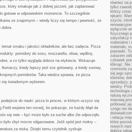
również na p
 sos, który smakuje jak z dobrej pizzerii, jak zaplanować
tylko zawod
którzy coraz
yło gotowe w odpowiednim momencie. To szczególnie
rękami. Wars
szycie, intr
tkania ze znajomymi – wtedy liczy się tempo i pewność, że
renowacyjne
e dobra.
wyłącznie wi
fizycznego p
satysfakcji 
materialne i
ż temat smaku i jakości składników, ale bez zadęcia. Pizza
materiału, r
poprawki. To
rodukty: pomidory do sosu, mozzarella, oliwa, wędliny,
zarazem odś
człowiek potr
obre, a co tylko wygląda dobrze na etykiecie. Wskazuje
kliknąć. Nie 
 tłumaczy, kiedy lepszy jest sos gotowany, a kiedy surowy,
rzemiosła z
się jego spr
 krojonych pomidorów. Taka wiedza sprawia, że pizza
klientów, d
je się świadomym wyborem.
sprzedaży, 
wiedzy. Prob
technologia
naturą ręczn
masową prod
 podejście do nauki: pizza to proces, w którym uczysz się
próbować jej
 Field wspiera ten rozwój, bo pokazuje, że każdy błąd da
czego nie da
doświadczen
asto się rwie – być może było za suche albo źle odpoczęło.
i relacja mi
sto było zbyt mocno odgazowane. Jeśli spód jest mokry –
które pozost
nowych narz
ratura za niska. Dzięki temu czytelnik zyskuje
dobrze odnaj