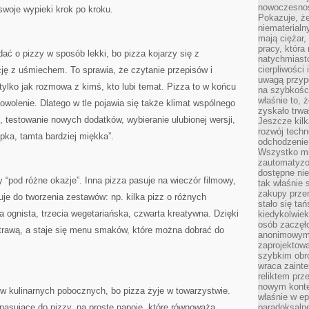
nowoczesnośc
woje wypieki krok po kroku.
Pokazuje, że
niematerialn
mają ciężar,
pracy, która
dać o pizzy w sposób lekki, bo pizza kojarzy się z
natychmiast
cierpliwości
cję z uśmiechem. To sprawia, że czytanie przepisów i
uwagą przyp
tylko jak rozmowa z kimś, kto lubi temat. Pizza to w końcu
na szybkośc
właśnie to, 
wolenie. Dlatego w tle pojawia się także klimat wspólnego
zyskało trwa
i, testowanie nowych dodatków, wybieranie ulubionej wersji,
Jeszcze kilk
rozwój techn
upka, tamta bardziej miękka”.
odchodzenie
Wszystko mia
zautomatyzow
dostępne ni
“pod różne okazje”. Inna pizza pasuje na wieczór filmowy,
tak właśnie 
zakupy przen
ruje do tworzenia zestawów: np. kilka pizz o różnych
stało się ta
ga ognista, trzecia wegetariańska, czwarta kreatywna. Dzięki
kiedykolwiek
osób zaczęł
otrawą, a staje się menu smaków, które można dobrać do
anonimowymi
zaprojektow
szybkim obro
wraca zainte
reliktem prz
nowym kontek
w kulinarnych pobocznych, bo pizza żyje w towarzystwie.
właśnie w ep
 pasujące do pizzy, na proste napoje, które równoważą
paradoksalne