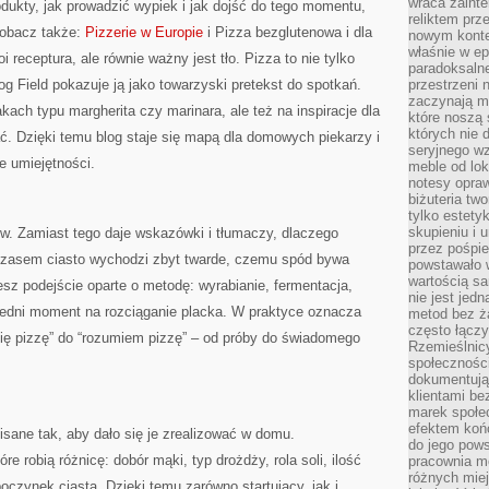
wraca zainte
odukty, jak prowadzić wypiek i jak dojść do tego momentu,
reliktem prz
Zobacz także:
Pizzerie w Europie
i Pizza bezglutenowa i dla
nowym kontek
właśnie w ep
oi receptura, ale równie ważny jest tło. Pizza to nie tylko
paradoksalne
Dog Field pokazuje ją jako towarzyski pretekst do spotkań.
przestrzeni 
zaczynają mi
akach typu margherita czy marinara, ale też na inspiracje dla
które noszą 
których nie 
ć. Dzięki temu blog staje się mapą dla domowych piekarzy i
seryjnego w
e umiejętności.
meble od lok
notesy opra
biżuteria tw
tylko estety
skupieniu i
ów. Zamiast tego daje wskazówki i tłumaczy, dlaczego
przez pośpi
czasem ciasto wychodzi zbyt twarde, czemu spód bywa
powstawało w
wartością s
iesz podejście oparte o metodę: wyrabianie, fermentacja,
nie jest je
iedni moment na rozciąganie placka. W praktyce oznacza
metod bez ż
często łączy
bię pizzę” do “rozumiem pizzę” – od próby do świadomego
Rzemieślnic
społeczności
dokumentują
klientami be
marek społec
efektem koń
isane tak, aby dało się je zrealizować w domu.
do jego pows
óre robią różnicę: dobór mąki, typ drożdży, rola soli, ilość
pracownia m
różnych miej
oczynek ciasta. Dzięki temu zarówno startujący, jak i