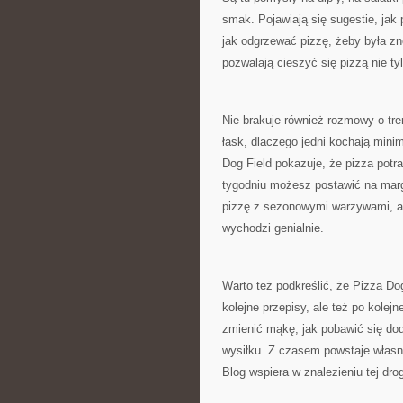
smak. Pojawiają się sugestie, jak
jak odgrzewać pizzę, żeby była zn
pozwalają cieszyć się pizzą nie t
Nie brakuje również rozmowy o tren
łask, dlaczego jedni kochają minim
Dog Field pokazuje, że pizza potr
tygodniu możesz postawić na margh
pizzę z sezonowymi warzywami, a 
wychodzi genialnie.
Warto też podkreślić, że Pizza Dog
kolejne przepisy, ale też po kolejn
zmienić mąkę, jak pobawić się dod
wysiłku. Z czasem powstaje własny 
Blog wspiera w znalezieniu tej dro