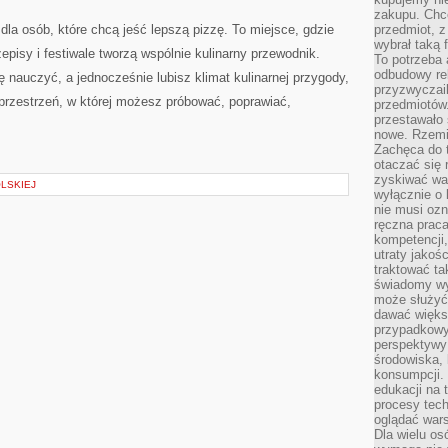
zakupu. Chc
dla osób, które chcą jeść lepszą pizzę. To miejsce, gdzie
przedmiot, z
wybrał taką 
episy i festiwale tworzą wspólnie kulinarny przewodnik.
To potrzeba 
odbudowy rel
ię nauczyć, a jednocześnie lubisz klimat kulinarnej przygody,
przyzwyczail
– przestrzeń, w której możesz próbować, poprawiać,
przedmiotów.
przestawało 
nowe. Rzemio
Zachęca do t
otaczać się 
zyskiwać wa
OLSKIEJ
wyłącznie o 
nie musi oz
ręczna prac
kompetencji,
utraty jakoś
traktować ta
świadomy wy
może służyć 
dawać większ
przypadkowy
perspektywy 
środowiska, 
konsumpcji.
edukacji na
procesy tec
oglądać wars
Dla wielu os