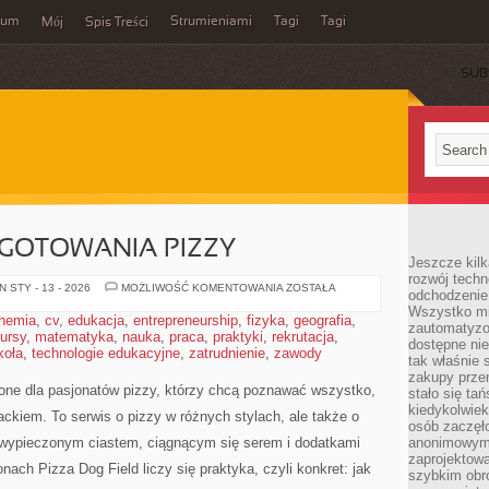
wum
Strumieniami
Tagi
Tagi
Mój
Spis Treści
SUB
YGOTOWANIA PIZZY
Jeszcze kilk
rozwój techn
SPRZĘT
 STY - 13 - 2026
MOŻLIWOŚĆ KOMENTOWANIA
ZOSTAŁA
odchodzenie
DO
Wszystko mia
PRZYGOTOWANIA
hemia
,
cv
,
edukacja
,
entrepreneurship
,
fizyka
,
geografia
,
PIZZY
zautomatyzow
ursy
,
matematyka
,
nauka
,
praca
,
praktyki
,
rekrutacja
,
dostępne ni
koła
,
technologie edukacyjne
,
zatrudnienie
,
zawody
tak właśnie 
zakupy przen
zone dla pasjonatów pizzy, którzy chcą poznawać wszystko,
stało się ta
kiedykolwiek
ackiem. To serwis o pizzy w różnych stylach, ale także o
osób zaczęł
e wypieczonym ciastem, ciągnącym się serem i dodatkami
anonimowymi
zaprojektow
ach Pizza Dog Field liczy się praktyka, czyli konkret: jak
szybkim obro