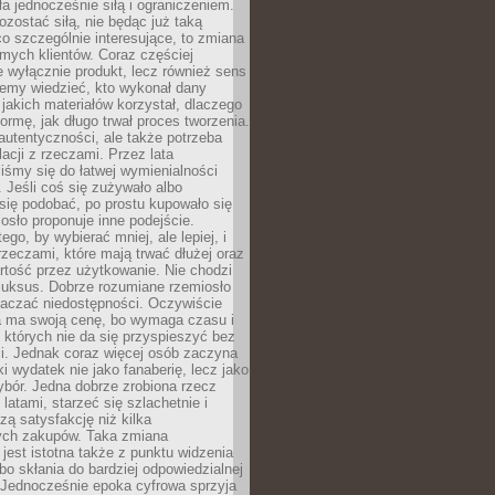
ła jednocześnie siłą i ograniczeniem.
zostać siłą, nie będąc już taką
 co szczególnie interesujące, to zmiana
mych klientów. Coraz częściej
 wyłącznie produkt, lecz również sens
emy wiedzieć, kto wykonał dany
 jakich materiałów korzystał, dlaczego
formę, jak długo trwał proces tworzenia.
autentyczności, ale także potrzeba
acji z rzeczami. Przez lata
iśmy się do łatwej wymienialności
 Jeśli coś się zużywało albo
się podobać, po prostu kupowało się
sło proponuje inne podejście.
ego, by wybierać mniej, ale lepiej, i
rzeczami, które mają trwać dłużej oraz
rtość przez użytkowanie. Nie chodzi
luksus. Dobrze rozumiane rzemiosło
naczać niedostępności. Oczywiście
a ma swoją cenę, bo wymaga czasu i
 których nie da się przyspieszyć bez
ci. Jednak coraz więcej osób zaczyna
ki wydatek nie jako fanaberię, lecz jako
bór. Jedna dobrze zrobiona rzecz
latami, starzeć się szlachetnie i
ą satysfakcję niż kilka
ch zakupów. Taka zmiana
jest istotna także z punktu widzenia
bo skłania do bardziej odpowiedzialnej
 Jednocześnie epoka cyfrowa sprzyja