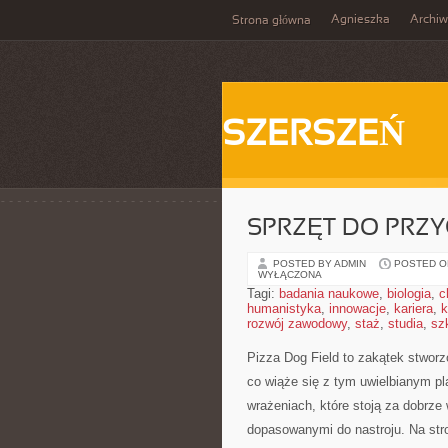
Agnieszka
Archi
Strona główna
SZERSZEŃ
SPRZĘT DO PRZ
POSTED BY ADMIN
POSTED ON
WYŁĄCZONA
Tagi:
badania naukowe
,
biologia
,
c
humanistyka
,
innowacje
,
kariera
,
k
rozwój zawodowy
,
staż
,
studia
,
sz
Pizza Dog Field to zakątek stwor
co wiąże się z tym uwielbianym pl
wrażeniach, które stoją za dobrz
dopasowanymi do nastroju. Na stron