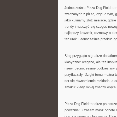
Jednocześnie Pizza Dog Field to n
związanych z pizzą, czyli o tym, g
jako kulinarny zlot: miejsce, gdz
trendy i nauczyć się czegoś nowego
najlepszy kawałek, rozmowy o cieś
ten urok i jednocześnie przekuć 
Blog przygląda się także dodatkom
klasyczne: oregano, ale też inspi
i sery. Jednocześnie podkreślany j
przytłaczały. Dzięki temu można t
ser się równomiernie rozkłada, a d
smaku: kiedy mniej znaczy więcej,
Pizza Dog Field to także przestrzeń
poważnie”. Czasem masz ochotę na
coś, co wymaga planowania. Blog