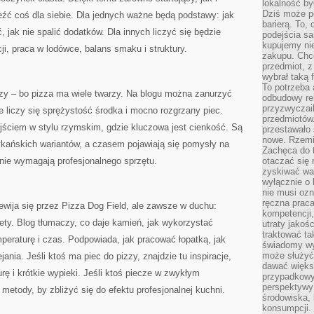
lokalność by
Dziś może po
źć coś dla siebie. Dla jednych ważne będą podstawy: jak
barierą. To,
, jak nie spalić dodatków. Dla innych liczyć się będzie
podejścia sa
kupujemy nie
ji, praca w lodówce, balans smaku i struktury.
zakupu. Chc
przedmiot, z
wybrał taką 
To potrzeba 
y – bo pizza ma wiele twarzy. Na blogu można zanurzyć
odbudowy rel
przyzwyczail
ie liczy się sprężystość środka i mocno rozgrzany piec.
przedmiotów.
jściem w stylu rzymskim, gdzie kluczowa jest cienkość. Są
przestawało 
nowe. Rzemio
ykańskich wariantów, a czasem pojawiają się pomysły na
Zachęca do t
 nie wymagają profesjonalnego sprzętu.
otaczać się 
zyskiwać wa
wyłącznie o 
nie musi oz
ręczna prac
zewija się przez Pizza Dog Field, ale zawsze w duchu:
kompetencji,
ety. Blog tłumaczy, co daje kamień, jak wykorzystać
utraty jakoś
traktować ta
mperaturę i czas. Podpowiada, jak pracować łopatką, jak
świadomy wy
może służyć 
jania. Jeśli ktoś ma piec do pizzy, znajdzie tu inspiracje,
dawać większ
ę i krótkie wypieki. Jeśli ktoś piecze w zwykłym
przypadkowy
perspektywy 
metody, by zbliżyć się do efektu profesjonalnej kuchni.
środowiska, 
konsumpcji.