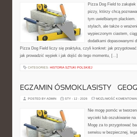
Pizza Dog Field to zakątek
pizzy, którzy chcą poznawa
tym uwielbianym plackiem. 
stylach, ale także o wrażen
wypieczonym ciastem, ciąg
dodatkami dopasowanymi do
Pizza Dog Field liczy się praktyka, czyli konkret: jak przygotować
jak prowadzić wypiek i jak dojść do tego momentu, […]
CATEGORIES:
HISTORIA SZTUKI POLSKIEJ
EGZAMIN ÓSMOKLASISTY – GEOG
POSTED BY ADMIN
STY - 12 - 2026
MOŻLIWOŚĆ KOMENTOWA
Nie mogę pomóc w tworzeniu 
wycieki lub oszukiwanie na
Mogę za to przygotować bar
serwisu w bezpiecznej, lega