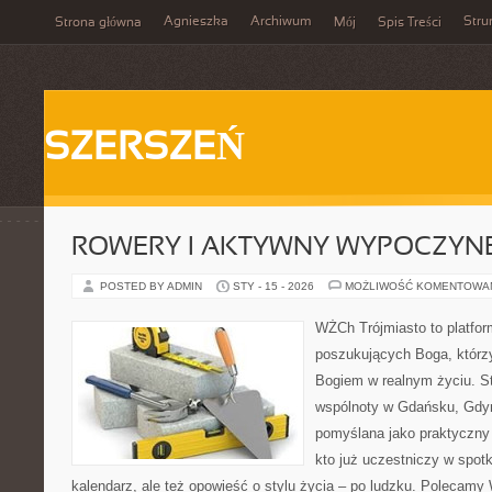
Agnieszka
Archiwum
Stru
Strona główna
Mój
Spis Treści
SZERSZEŃ
ROWERY I AKTYWNY WYPOCZYN
POSTED BY ADMIN
STY - 15 - 2026
MOŻLIWOŚĆ KOMENTOWA
WŻCh Trójmiasto to platfor
poszukujących Boga, którzy
Bogiem w realnym życiu. St
wspólnoty w Gdańsku, Gdyn
pomyślana jako praktyczny
kto już uczestniczy w spotk
kalendarz, ale też opowieść o stylu życia – po ludzku. Polecamy