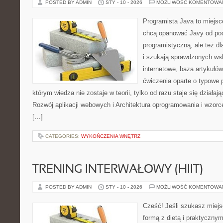
POSTED BY ADMIN
STY - 10 - 2026
MOŻLIWOŚĆ KOMENTOWA
Programista Java to miejsc
chcą opanować Javy od pod
programistyczną, ale też dl
i szukają sprawdzonych ws
internetowe, baza artykułó
ćwiczenia oparte o typowe p
którym wiedza nie zostaje w teorii, tylko od razu staje się dzia
Rozwój aplikacji webowych i Architektura oprogramowania i wzorc
[…]
CATEGORIES:
WYKOŃCZENIA WNĘTRZ
TRENING INTERWAŁOWY (HIIT)
POSTED BY ADMIN
STY - 10 - 2026
MOŻLIWOŚĆ KOMENTOWA
Cześć! Jeśli szukasz miejsc
formą z dietą i praktyczny