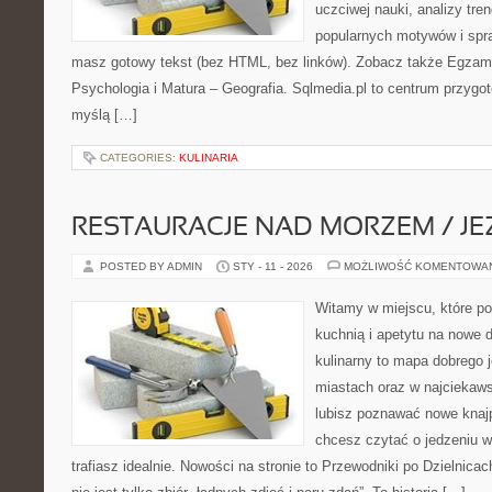
uczciwej nauki, analizy tr
popularnych motywów i spr
masz gotowy tekst (bez HTML, bez linków). Zobacz także Egzami
Psychologia i Matura – Geografia. Sqlmedia.pl to centrum przyg
myślą […]
CATEGORIES:
KULINARIA
RESTAURACJE NAD MORZEM / JE
POSTED BY ADMIN
STY - 11 - 2026
MOŻLIWOŚĆ KOMENTOWA
Witamy w miejscu, które p
kuchnią i apetytu na nowe 
kulinarny to mapa dobrego 
miastach oraz w najciekaws
lubisz poznawać nowe knajp
chcesz czytać o jedzeniu w
trafiasz idealnie. Nowości na stronie to Przewodniki po Dzielnicach