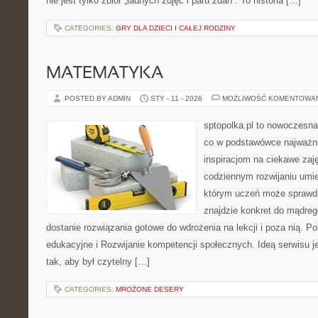
nie jest tylko zbiór „ładnych zdjęć i paru zdań”. To historia […]
CATEGORIES:
GRY DLA DZIECI I CAŁEJ RODZINY
MATEMATYKA
POSTED BY ADMIN
STY - 11 - 2026
MOŻLIWOŚĆ KOMENTOWA
sptopolka.pl to nowoczesna
co w podstawówce najważni
inspiracjom na ciekawe zaj
codziennym rozwijaniu umie
którym uczeń może sprawdz
znajdzie konkret do mądre
dostanie rozwiązania gotowe do wdrożenia na lekcji i poza nią. 
edukacyjne i Rozwijanie kompetencji społecznych. Ideą serwisu je
tak, aby był czytelny […]
CATEGORIES:
MROŻONE DESERY