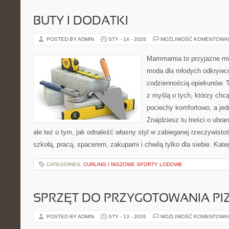
BUTY I DODATKI
POSTED BY ADMIN
STY - 14 - 2026
MOŻLIWOŚĆ KOMENTOWA
Mammamia to przyjazne mie
moda dla młodych odkrywcó
codziennością opiekunów. T
z myślą o tych, którzy chcą
pociechy komfortowo, a jed
Znajdziesz tu treści o ubra
ale też o tym, jak odnaleźć własny styl w zabieganej rzeczywist
szkołą, pracą, spacerem, zakupami i chwilą tylko dla siebie. Kat
CATEGORIES:
CURLING I NISZOWE SPORTY LODOWE
SPRZĘT DO PRZYGOTOWANIA PI
POSTED BY ADMIN
STY - 13 - 2026
MOŻLIWOŚĆ KOMENTOWA