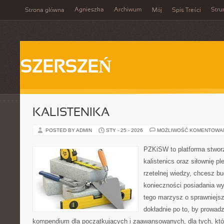
Agnieszka
Archiwum
Stru
Strona główna
Mój
Spis Treści
SZERSZEŃ
KALISTENIKA
POSTED BY ADMIN
STY - 25 - 2026
MOŻLIWOŚĆ KOMENTOWA
PZKiSW to platforma stworz
kalistenics oraz siłownię p
rzetelnej wiedzy, chcesz 
konieczności posiadania w
tego marzysz o sprawniejsz
dokładnie po to, by prowadz
kompendium dla początkujących i zaawansowanych, dla tych, któr