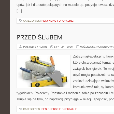
upów, jak i dla osób polujących na muscle-up, pozycję lewara, dź
[…]
CATEGORIES:
RECYKLING I UPCYKLING
PRZED ŚLUBEM
POSTED BY ADMIN
STY - 24 - 2026
MOŻLIWOŚĆ KOMENTOWA
ZatrzymajFaceta.pl to konkr
które chcą ogarnąć temat re
związek bez gierek. To mie
abyś mogła popatrzeć na sw
znaleźć działające wskazów
komunikować tak, by kontak
tygodniach. Polecamy Rozstania i radzenie sobie po zerwaniu i Mi
skupia się na tym, co naprawdę przyciąga w relacji: spójność, po
CATEGORIES:
DESIGNERSKIE SPEKTAKLE