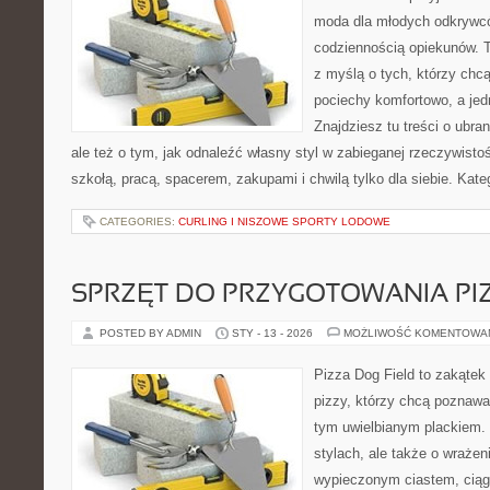
moda dla młodych odkrywcó
codziennością opiekunów. T
z myślą o tych, którzy chcą
pociechy komfortowo, a jed
Znajdziesz tu treści o ubra
ale też o tym, jak odnaleźć własny styl w zabieganej rzeczywist
szkołą, pracą, spacerem, zakupami i chwilą tylko dla siebie. Kat
CATEGORIES:
CURLING I NISZOWE SPORTY LODOWE
SPRZĘT DO PRZYGOTOWANIA PI
POSTED BY ADMIN
STY - 13 - 2026
MOŻLIWOŚĆ KOMENTOWA
Pizza Dog Field to zakątek
pizzy, którzy chcą poznawa
tym uwielbianym plackiem. 
stylach, ale także o wrażen
wypieczonym ciastem, ciąg