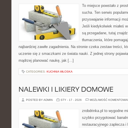
To miejsce powstało z pros
sucha. Ten serwis popular
przyswajanie informacji mo
Jeśli kiedykolwiek miałeś 
są przegadane, tutaj znajd
tłumaczenia, które pomaga
najbardziej zawiłe zagadnienia. Na stronie czeka zestaw treści, k
uczenie się z smaczkami ze świata nauki. Z jednej strony pojawiaj
mądrzej planować naukę, jak […]
CATEGORIES:
KUCHNIA WŁOSKA
NALEWKI I LIKIERY DOMOWE
POSTED BY ADMIN
STY - 17 - 2026
MOŻLIWOŚĆ KOMENTOWA
zrobdrinka.pl to wygodne mi
szybko przygotować banalni
restauracyjnego zaplecza 