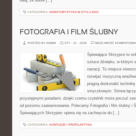
ideą, że dobre […]
CATEGORIES:
AGROTURYSTYKA W STYLU EKO
FOTOGRAFIA I FILM ŚLUBNY
POSTED BY ADMIN
STY - 21 - 2026
MOŻLIWOŚĆ KOMENTOWA
Śpiewające Skrzypce to on
sztuce dźwięku, w którym s
narracji. To miejsce stworz
rozwijać muzyczną wrażliwo
pragną doskonalić technikę
smyczkowym. Strona łączy
przystępnymi poradami, dzięki czemu czytelnik może poczuć swo
od poziomu zaawansowania. Polecamy Fotografia i film ślubny i 
Śpiewających Skrzypiec opiera się na zachwycie do […]
CATEGORIES:
KONTUZJE I PROFILAKTYKA