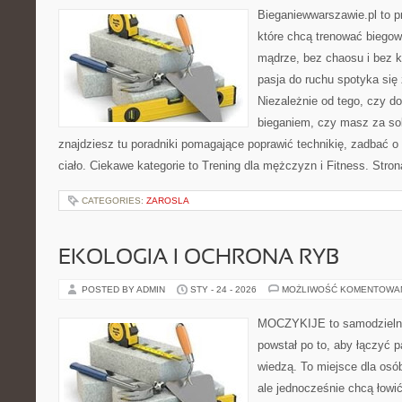
Bieganiewwarszawie.pl to p
które chcą trenować biegowo
mądrze, bez chaosu i bez ko
pasja do ruchu spotyka si
Niezależnie od tego, czy d
bieganiem, czy masz za so
znajdziesz tu poradniki pomagające poprawić technikię, zadbać o 
ciało. Ciekawe kategorie to Trening dla mężczyzn i Fitness. Stro
CATEGORIES:
ZAROSLA
EKOLOGIA I OCHRONA RYB
POSTED BY ADMIN
STY - 24 - 2026
MOŻLIWOŚĆ KOMENTOWA
MOCZYKIJE to samodzielny 
powstał po to, aby łączyć 
wiedzą. To miejsce dla osó
ale jednocześnie chcą łowi