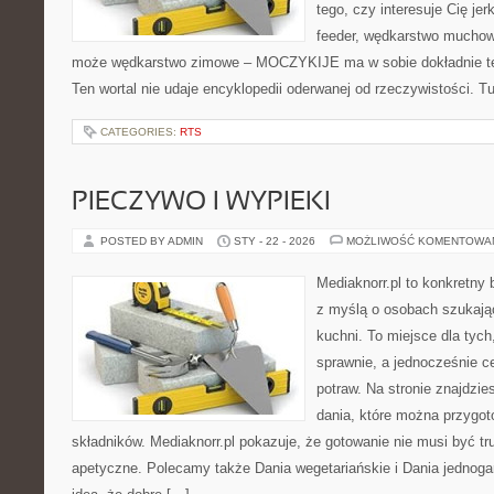
tego, czy interesuje Cię je
feeder, wędkarstwo muchow
może wędkarstwo zimowe – MOCZYKIJE ma w sobie dokładnie ten
Ten wortal nie udaje encyklopedii oderwanej od rzeczywistości. Tu
CATEGORIES:
RTS
PIECZYWO I WYPIEKI
POSTED BY ADMIN
STY - 22 - 2026
MOŻLIWOŚĆ KOMENTOWA
Mediaknorr.pl to konkretny b
z myślą o osobach szukają
kuchni. To miejsce dla tyc
sprawnie, a jednocześnie 
potraw. Na stronie znajdzie
dania, które można przygot
składników. Mediaknorr.pl pokazuje, że gotowanie nie musi być tr
apetyczne. Polecamy także Dania wegetariańskie i Dania jednogar