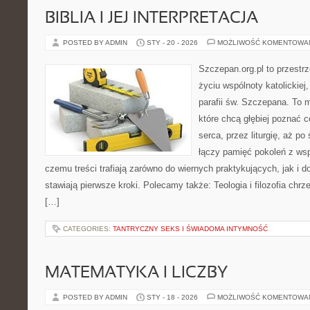
BIBLIA I JEJ INTERPRETACJA
POSTED BY ADMIN
STY - 20 - 2026
MOŻLIWOŚĆ KOMENTOWA
Szczepan.org.pl to przestrz
życiu wspólnoty katolickiej
parafii św. Szczepana. To m
które chcą głębiej poznać c
serca, przez liturgię, aż po
łączy pamięć pokoleń z ws
czemu treści trafiają zarówno do wiernych praktykujących, jak i do
stawiają pierwsze kroki. Polecamy także: Teologia i filozofia chr
[…]
CATEGORIES:
TANTRYCZNY SEKS I ŚWIADOMA INTYMNOŚĆ
MATEMATYKA I LICZBY
POSTED BY ADMIN
STY - 18 - 2026
MOŻLIWOŚĆ KOMENTOWA