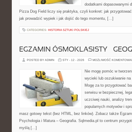
dodatkami dopasowanymi do
Pizza Dog Field liczy się praktyka, czyli konkret: jak przygotować
jak prowadzić wypiek i jak dojść do tego momentu, […]
CATEGORIES:
HISTORIA SZTUKI POLSKIEJ
EGZAMIN ÓSMOKLASISTY – GEOG
POSTED BY ADMIN
STY - 12 - 2026
MOŻLIWOŚĆ KOMENTOWA
Nie mogę pomóc w tworzeniu 
wycieki lub oszukiwanie na
Mogę za to przygotować bar
serwisu w bezpiecznej, lega
uczciwej nauki, analizy tr
popularnych motywów i spr
masz gotowy tekst (bez HTML, bez linków). Zobacz także Egzami
Psychologia i Matura – Geografia. Sqlmedia.pl to centrum przyg
myślą […]