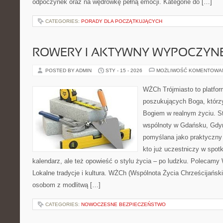
odpoczynek oraz na wędrówkę pełną emocji. Kategorie do […]
CATEGORIES:
PORADY DLA POCZĄTKUJĄCYCH
ROWERY I AKTYWNY WYPOCZYN
POSTED BY ADMIN
STY - 15 - 2026
MOŻLIWOŚĆ KOMENTOWA
WŻCh Trójmiasto to platfor
poszukujących Boga, którzy
Bogiem w realnym życiu. St
wspólnoty w Gdańsku, Gdyn
pomyślana jako praktyczny
kto już uczestniczy w spotk
kalendarz, ale też opowieść o stylu życia – po ludzku. Polecamy
Lokalne tradycje i kultura. WŻCh (Wspólnota Życia Chrześcijański
osobom z modlitwą […]
CATEGORIES:
NOWOCZESNE BEZPIECZEŃSTWO