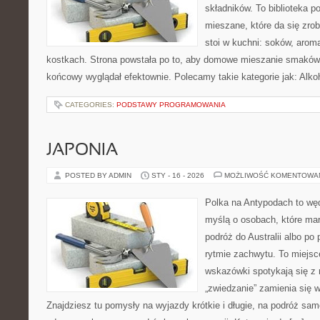
składników. To biblioteka 
mieszane, które da się zrob
stoi w kuchni: soków, aroma
kostkach. Strona powstała po to, aby domowe mieszanie smaków 
końcowy wyglądał efektownie. Polecamy takie kategorie jak: Alko
CATEGORIES:
PODSTAWY PROGRAMOWANIA
JAPONIA
POSTED BY ADMIN
STY - 16 - 2026
MOŻLIWOŚĆ KOMENTOWA
Polka na Antypodach to wę
myślą o osobach, które mar
podróż do Australii albo po
rytmie zachwytu. To miejsc
wskazówki spotykają się z r
„zwiedzanie” zamienia się w
Znajdziesz tu pomysły na wyjazdy krótkie i długie, na podróż sa