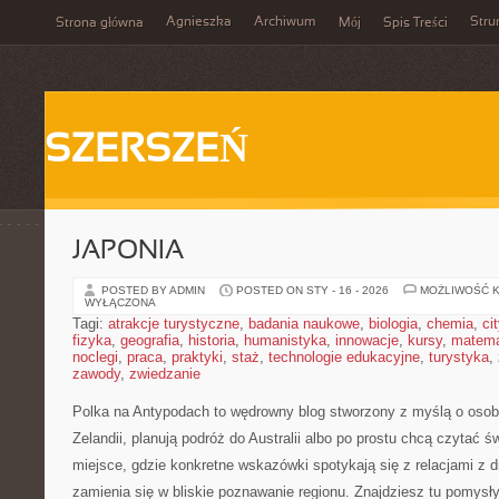
Agnieszka
Archiwum
Stru
Strona główna
Mój
Spis Treści
SZERSZEŃ
JAPONIA
POSTED BY ADMIN
POSTED ON STY - 16 - 2026
MOŻLIWOŚĆ 
WYŁĄCZONA
Tagi:
atrakcje turystyczne
,
badania naukowe
,
biologia
,
chemia
,
ci
fizyka
,
geografia
,
historia
,
humanistyka
,
innowacje
,
kursy
,
matem
noclegi
,
praca
,
praktyki
,
staż
,
technologie edukacyjne
,
turystyka
,
zawody
,
zwiedzanie
Polka na Antypodach to wędrowny blog stworzony z myślą o osob
Zelandii, planują podróż do Australii albo po prostu chcą czytać 
miejsce, gdzie konkretne wskazówki spotykają się z relacjami z d
zamienia się w bliskie poznawanie regionu. Znajdziesz tu pomysły 