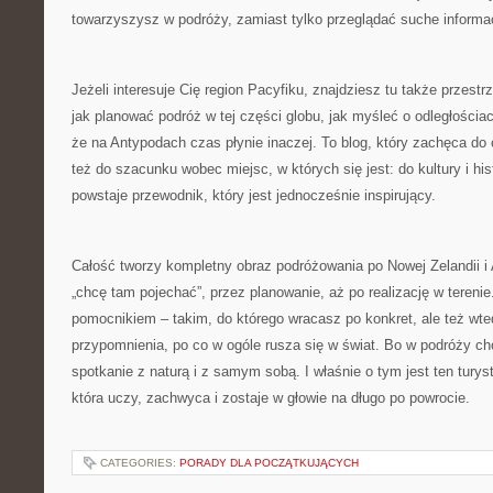
towarzyszysz w podróży, zamiast tylko przeglądać suche informa
Jeżeli interesuje Cię region Pacyfiku, znajdziesz tu także przestr
jak planować podróż w tej części globu, jak myśleć o odległościach
że na Antypodach czas płynie inaczej. To blog, który zachęca do 
też do szacunku wobec miejsc, w których się jest: do kultury i hist
powstaje przewodnik, który jest jednocześnie inspirujący.
Całość tworzy kompletny obraz podróżowania po Nowej Zelandii i Au
„chcę tam pojechać”, przez planowanie, aż po realizację w tereni
pomocnikiem – takim, do którego wracasz po konkret, ale też wte
przypomnienia, po co w ogóle rusza się w świat. Bo w podróży cho
spotkanie z naturą i z samym sobą. I właśnie o tym jest ten turys
która uczy, zachwyca i zostaje w głowie na długo po powrocie.
CATEGORIES:
PORADY DLA POCZĄTKUJĄCYCH