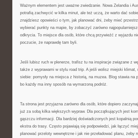
Ważnym elementem jest uważne zwiedzanie. Nowa Zelandia i Austr
potrafią zachwycić w kilka minut, ale też uczą, że warto dać sobi
znajdziesz opowieści o tym, jak planować dni, żeby mieć przestrz
wybierać punkty na mapie, by zobaczyć zarówno najpopularniejsze
odkrycia. To miejsce dla osób, które chcą przywieźć z wyjazdu nie
poczucie, że naprawdę tam byli.
Jeśli lubisz ruch w plenerze, trafisz tu na inspiracje związane z 
także z wyprawami w stylu road trip. A jeśli wolisz miejski klimat,
siebie: pomysły na miejsca z historią, na muzea. Blog stawia na
bo każdy ma inny sposób na wymarzoną podróż.
Ta strona jest przyjazna zarówno dla osób, które dopiero zaczynają
już za sobą kilka większych wypraw. Dla początkujących jest kom
gąszczu informacji. Dla bardziej doświadczonych jest kopalnią 
ekstra do trasy. Często pojawiają się podpowiedzi, jak łączyć miej
planować przeloty wewnętrzne i jak nie przeładować planu, żeby