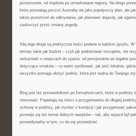
przestrzenie, od tropików po umiarkowane regiony. Na blogu przewi
które pozwalają poczuć Australię nie jako pojedynczy plan, ale j
także przestrzeń do odkrywania, jak planować dojazdy, jak ogarnia
zaskoczyć przez zmiany pogody.
Siłą tego bloga są praktyczne treści podane w ludzkim języku. W 
tematy takie jak budżet – czyli jak podróżować rozsądnie, nie re
wskazówki o miejscach do spania: od pensjonatów po legalne pos
dotyczące smaków – co warto spróbować, jak jeść lokalnie, gdzie
wszystko pomaga ułożyć podróż, która jest realna do Twojego sty
Blog jest też przewodnikiem po formalnościach, które w podróży 
stresować. Pojawiają się treści o przygotowaniu do długiej podróż
ochronę w podróży, jak myśleć o kondycji i jak przygotować pako
przewija się też temat dobrych nawyków – tak, aby wyjazd był peł
przewidywalny w tym, co da się przewidzieć.