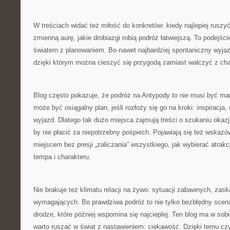
W treściach widać też miłość do konkretów: kiedy najlepiej ruszy
zmienną aurę, jakie drobiazgi robią podróż łatwiejszą. To podejści
światem z planowaniem. Bo nawet najbardziej spontaniczny wyja
dzięki którym można cieszyć się przygodą zamiast walczyć z c
Blog często pokazuje, że podróż na Antypody to nie musi być mar
może być osiągalny plan, jeśli rozłoży się go na kroki: inspiracja
wyjazd. Dlatego tak dużo miejsca zajmują treści o szukaniu okazj
by nie płacić za niepotrzebny pośpiech. Pojawiają się też wskazów
miejscem bez presji „zaliczania” wszystkiego, jak wybierać atrakc
tempa i charakteru.
Nie brakuje też klimatu relacji na żywo: sytuacji zabawnych, za
wymagających. Bo prawdziwa podróż to nie tylko bezbłędny scena
drodze, które później wspomina się najcieplej. Ten blog ma w sob
warto ruszać w świat z nastawieniem: ciekawość. Dzięki temu cz