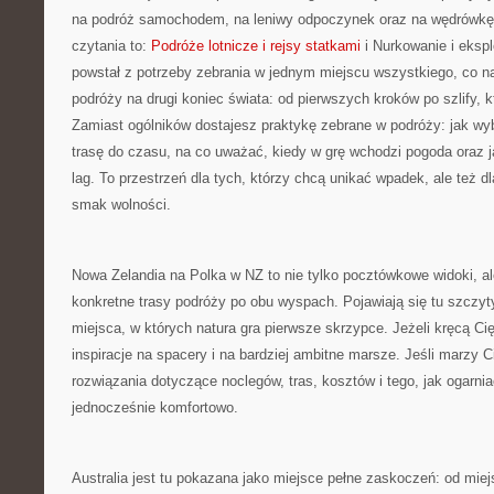
na podróż samochodem, na leniwy odpoczynek oraz na wędrówkę 
czytania to:
Podróże lotnicze i rejsy statkami
i Nurkowanie i eksp
powstał z potrzeby zebrania w jednym miejscu wszystkiego, co na
podróży na drugi koniec świata: od pierwszych kroków po szlify, kt
Zamiast ogólników dostajesz praktykę zebrane w podróży: jak wy
trasę do czasu, na co uważać, kiedy w grę wchodzi pogoda oraz j
lag. To przestrzeń dla tych, którzy chcą unikać wpadek, ale też d
smak wolności.
Nowa Zelandia na Polka w NZ to nie tylko pocztówkowe widoki, a
konkretne trasy podróży po obu wyspach. Pojawiają się tu szczyty
miejsca, w których natura gra pierwsze skrzypce. Jeżeli kręcą Cię
inspiracje na spacery i na bardziej ambitne marsze. Jeśli marzy C
rozwiązania dotyczące noclegów, tras, kosztów i tego, jak ogarnia
jednocześnie komfortowo.
Australia jest tu pokazana jako miejsce pełne zaskoczeń: od miej